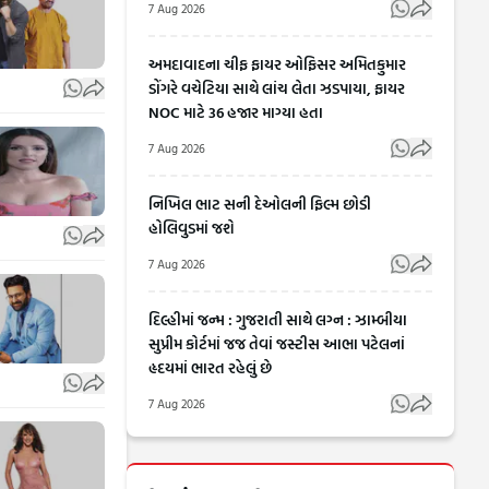
7 Aug 2026
અમદાવાદના ચીફ ફાયર ઓફિસર અમિતકુમાર
ડોંગરે વચેટિયા સાથે લાંચ લેતા ઝડપાયા, ફાયર
NOC માટે 36 હજાર માગ્યા હતા
7 Aug 2026
નિખિલ ભાટ સની દેઓલની ફિલ્મ છોડી
હોલિવુડમાં જશે
7 Aug 2026
દિલ્હીમાં જન્મ : ગુજરાતી સાથે લગ્ન : ઝામ્બીયા
સુપ્રીમ કોર્ટમાં જજ તેવાં જસ્ટીસ આભા પટેલનાં
હૃદયમાં ભારત રહેલું છે
7 Aug 2026
મનપસંદ
આખરે