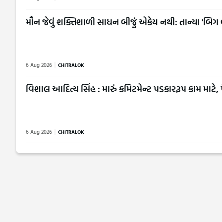
મૌન જેવું શક્તિશાળી સાધન બીજું એકેય નથી: તાન્યા 'બિગ 
6 Aug 2026
CHITRALOK
વિશાલ આદિત્ય સિંહ : મારું કમિટમેન્ટ પડકારરૂપ કામ માટે, પ
6 Aug 2026
CHITRALOK