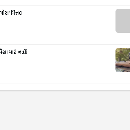
બોસ' મિત્તલ
ૈસા માટે નહીં!