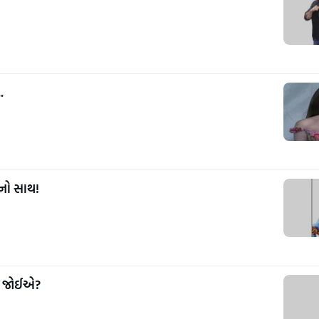
.
નો સાથ!
વવું જોઈએ?