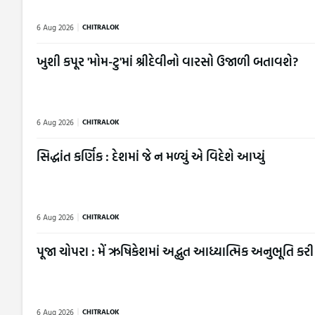
6 Aug 2026
CHITRALOK
ખુશી કપૂર 'મોમ-ટુ'માં શ્રીદેવીનો વારસો ઉજાળી બતાવશે?
6 Aug 2026
CHITRALOK
સિદ્ધાંત કર્ણિક : દેશમાં જે ન મળ્યું એ વિદેશે આપ્યું
6 Aug 2026
CHITRALOK
પૂજા ચોપરા : મેં ઋષિકેશમાં અદ્ભુત આધ્યાત્મિક અનુભૂતિ કરી
6 Aug 2026
CHITRALOK