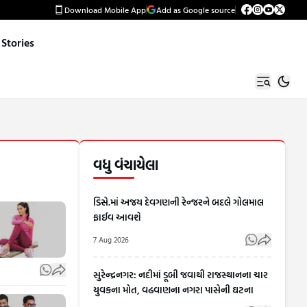
Download Mobile App
Add as Google source
Stories
વધુ વંચાયેલા
ડિસે.માં અજય દેવગણની રેન્જરને બદલે ગોલમાલ
ફાઈવ આવશે
7 Aug 2026
સુરેન્દ્રનગર: નદીમાં ડૂબી જવાથી રાજસ્થાનના ચાર
યુવકના મોત, વઢવાણના નગરા પાસેની ઘટના