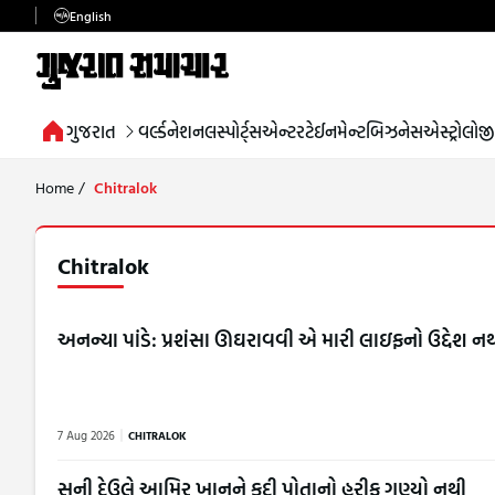
English
ગુજરાત
વર્લ્ડ
નેશનલ
સ્પોર્ટ્સ
એન્ટરટેઈનમેન્ટ
બિઝનેસ
એસ્ટ્રોલોજી
Home
/
Chitralok
Chitralok
અનન્યા પાંડે: પ્રશંસા ઊઘરાવવી એ મારી લાઇફનો ઉદ્દેશ ન
7 Aug 2026
CHITRALOK
સની દેઉલે આમિર ખાનને કદી પોતાનો હરીફ ગણ્યો નથી