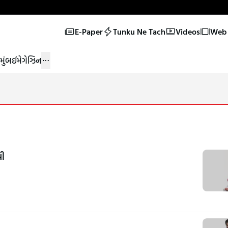
E-Paper
Tunku Ne Tach
Videos
Web 
મુંબઈ
મેગેઝિન
થી