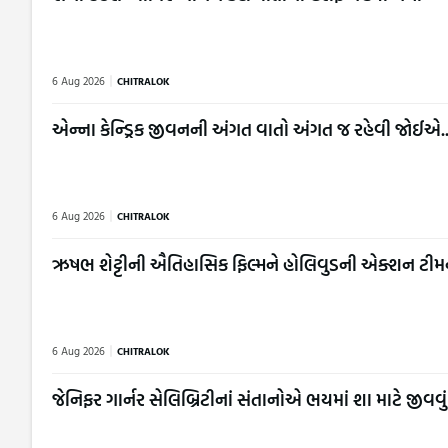
6 Aug 2026
CHITRALOK
એન્ના કેન્ડ્રિક જીવનની અંગત વાતો અંગત જ રહેવી જોઈએ..
6 Aug 2026
CHITRALOK
ઋષભ શેટ્ટીની ઐતિહાસિક ફિલ્મને હોલિવુડની એક્શન ટીમ
6 Aug 2026
CHITRALOK
જેનિફર ગાર્નર સેલિબ્રિટીનાં સંતાનોએ ભયમાં શા માટે જી