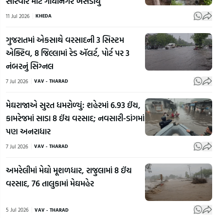
સારવાર માટે ગાંધીનગર ખસેડાયું
11 Jul 2026
KHEDA
ગુજરાતમાં એકસાથે વરસાદની 3 સિસ્ટમ
એક્ટિવ, 8 જિલ્લામાં રેડ ઍલર્ટ, પોર્ટ પર 3
નંબરનું સિગ્નલ
7 Jul 2026
VAV - THARAD
મેઘરાજાએ સુરત ધમરોળ્યું: શહેરમાં 6.93 ઈંચ,
કામરેજમાં સાડા 8 ઈંચ વરસાદ; નવસારી-ડાંગમાં
પણ અનરાધાર
7 Jul 2026
VAV - THARAD
અમરેલીમાં મેઘો મૂશળધાર, રાજુલામાં 8 ઈંચ
વરસાદ, 76 તાલુકામાં મેઘમહેર
5 Jul 2026
VAV - THARAD