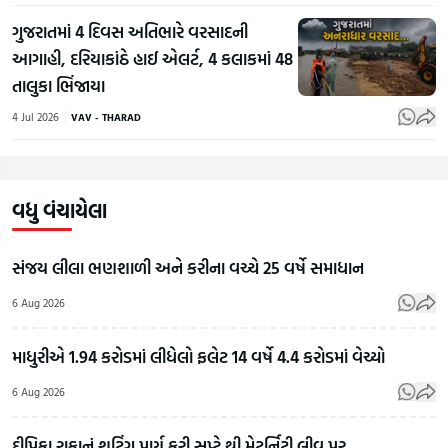
ગુજરાતમાં 4 દિવસ અતિભારે વરસાદની
આગાહી, દરિયાકાંઠે હાઈ એલર્ટ, 4 કલાકમાં 48
તાલુકા ભિંજાયા
4 Jul 2026
VAV - THARAD
વધુ વંચાયેલા
સંજય લીલા ભણશાળી અને કરીના વચ્ચે 25 વર્ષે સમાધાન
6 Aug 2026
માધુરીએ 1.94 કરોડમાં લીધેલો ફલેટ 14 વર્ષે 4.4 કરોડમાં વેચ્યો
RSS
6 Aug 2026
Chief
Mohan
દીપિકા રાકાનું શૂટિંગ પૂર્ણ કરી સપ્ટે.થી મેટર્નિટી લીવ પર