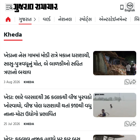
English
ગુજરાત
વર્લ્ડ
નેશનલ
સ્પોર્ટ્સ
એન્ટરટેઈનમેન્ટ
બિ
Kheda
ખેડાના નેસ ગામમાં મોડી રાત્રે મકાન ધરાશાયી,
સાસુ-પુત્રવધૂનું મોત, બે બાળકીઓ સહિત
ત્રણનો બચાવ
3 Aug 2026
KHEDA
ખેડા: ભારે વરસાદથી 36 કલાકથી વીજ પુરવઠો
ખોરવાયો, વીજ પોલ ધરાશાયી થતાં 910થી વધુ
નાના-મોટા ઉદ્યોગો પ્રભાવિત
25 Jul 2026
KHEDA
ખેડા: કઠલાલ નજીક હાઇવે પર કાર બસ