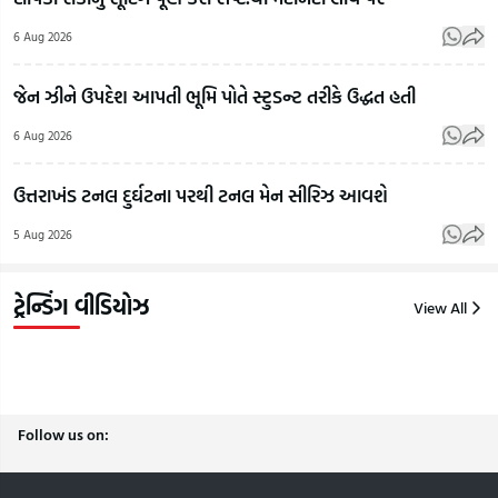
Bhagwat
ગુજર
6 Aug 2026
Mohan
On
જેના
Bhagwat
LGBTQ:
પ્રત
જેન ઝીને ઉપદેશ આપતી ભૂમિ પોતે સ્ટુડન્ટ તરીકે ઉદ્ધત હતી
On Gen Z:
LGBTQ+
લાગ્
RSSના
અને
એના
6 Aug 2026
સરસંઘચાલક
સમલૈંગિક
પની
મોહન
લગ્નો મુદ્દે
ઓ
ઉત્તરાખંડ ટનલ દુર્ઘટના પરથી ટનલ મેન સીરિઝ આવશે
ભાગવતે
RSSના
કેવી 
5 Aug 2026
બતાવ્યો જેન
વડા મોહન
કરી
ઝી પર
ભાગવતનું
| Gu
ભરોસો!
નિવેદન
Sam
ટ્રેન્ડિંગ વીડિયોઝ
View All
7
6
6
Aug
Aug
Aug
2026
2026
2026
Follow us on: