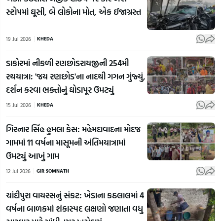
સ્ટોપમાં ઘૂસી, બે લોકોના મોત, એક ઈજાગ્રસ્ત
19 Jul 2026
KHEDA
ડાકોરમાં નીકળી રણછોડરાયજીની 254મી
રથયાત્રા: 'જય રણછોડ'ના નાદથી ગગન ગુંજ્યું,
દર્શન કરવા ભક્તોનું ઘોડાપૂર ઉમટ્યું
15 Jul 2026
KHEDA
ગિરનાર સિંહ હુમલા કેસ: મહેમદાવાદના મોદજ
ગામમાં 11 વર્ષના માસૂમની અંતિમયાત્રામાં
ઉમટ્યું આખું ગામ
12 Jul 2026
GIR SOMNATH
ચાંદીપુરા વાયરસનું સંકટ: ખેડાના કઠલાલમાં 4
વર્ષના બાળકમાં શંકાસ્પદ લક્ષણો જણાતા વધુ