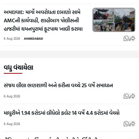
અમદાવાદ: માર્ગો અવરોધતા દબાણો સામે
AMCની કાર્યવાહી, શાહીબાગ પોલીસની
હાજરીમાં ચમનપુરામાં ફૂટપાથ ખાલી કરાયા
6 Aug 2026
AHMEDABAD
વધુ વંચાયેલા
સંજય લીલા ભણશાળી અને કરીના વચ્ચે 25 વર્ષે સમાધાન
6 Aug 2026
માધુરીએ 1.94 કરોડમાં લીધેલો ફલેટ 14 વર્ષે 4.4 કરોડમાં વેચ્યો
RSS
6 Aug 2026
Chief
Mohan
'અમા