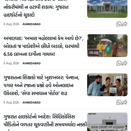
નોકરીમાંથી ન હટાવી શકાય: ગુજરાત
હાઇકોર્ટનો ચુકાદો
6 Aug 2026
AHMEDABAD
અમદાવાદ: 'અમારા મહોલ્લામાં કેમ આવે છે?',
બોલતાં જ પાડોશીએ લીધો બદલો, ઘરમાંથી
6.56 લાખના દાગીના ગાયબ!
6 Aug 2026
AHMEDABAD
ગુજરાતના શિક્ષકો માટે ખુશખબર: પેન્શન,
પગાર અને રજાના પ્રશ્નો હવે ઓનલાઇન
ઉકેલાશે, ‘સેવા સમાધાન પોર્ટલ’ શરૂ
6 Aug 2026
AHMEDABAD
ગુજરાત હાઇકોર્ટનો આદેશ: સિલિકોસિસ
પીડિતોને વળતર ચૂકવણીની સમયમર્યાદા નક્કી