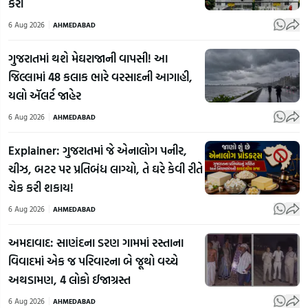
કરો
6 Aug 2026
AHMEDABAD
ગુજરાતમાં થશે મેઘરાજાની વાપસી! આ
જિલ્લામાં 48 કલાક ભારે વરસાદની આગાહી,
યલો ઍલર્ટ જાહેર
6 Aug 2026
AHMEDABAD
Explainer: ગુજરાતમાં જે એનાલોગ પનીર,
ચીઝ, બટર પર પ્રતિબંધ લાગ્યો, તે ઘરે કેવી રીતે
ચેક કરી શકાય!
6 Aug 2026
AHMEDABAD
અમદાવાદ: સાણંદના ડરણ ગામમાં રસ્તાના
વિવાદમાં એક જ પરિવારના બે જૂથો વચ્ચે
અથડામણ, 4 લોકો ઈજાગ્રસ્ત
6 Aug 2026
AHMEDABAD