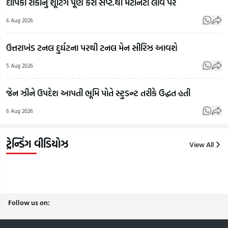
દીપિકા રાકાનું શૂટિંગ પૂર્ણ કરી સપ્ટે.થી મેટર્નિટી લીવ પર
Bhagwat
ગુજરાતમાં
મહોલ
6 Aug 2026
On
જેના પર
કેમ
LGBTQ:
પ્રતિબંધ
છે?',
ઉત્તરાખંડ ટનલ દુર્ઘટના પરથી ટનલ મેન સીરિઝ આવશે
LGBTQ+
લાગ્યો એ
પાડ
અને
એનાલોગ
ટોકત
5 Aug 2026
સમલૈંગિક
પનીરની
સબ
લગ્નો મુદ્દે
ઓળખ
શીખ
જેન ઝીને ઉપદેશ આપતી ભૂમિ પોતે સ્ટુડન્ટ તરીકે ઉદ્ધત હતી
RSSના
કેવી રીતે
મિત્ર
6 Aug 2026
વડા મોહન
કરી શકાય?
મળી
ભાગવતનું
| Gujarat
સગી
નિવેદન
Samachar
કરી 
ટ્રેન્ડિંગ વીડિયોઝ
View All
6
6
6
Aug
Aug
Aug
2026
2026
2026
Follow us on: