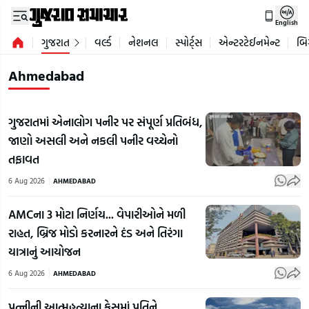
English
ગુજરાત
વર્લ્ડ
નેશનલ
સ્પોર્ટ્સ
એન્ટરટેઈનમેન્ટ
બિ
Ahmedabad
ગુજરાતમાં એનાલોગ પનીર પર સંપૂર્ણ પ્રતિબંધ,
જાણો અસલી અને નકલી પનીર વચ્ચેનો
તફાવત
6 Aug 2026
AHMEDABAD
AMCના 3 મોટા નિર્ણય... વેપારીઓને મળી
રાહત, બ્રિજ મોડો કરનારને દંડ અને તિરંગા
યાત્રાનું આયોજન
6 Aug 2026
AHMEDABAD
પત્નીની આત્મહત્યાના કેસમાં પતિને