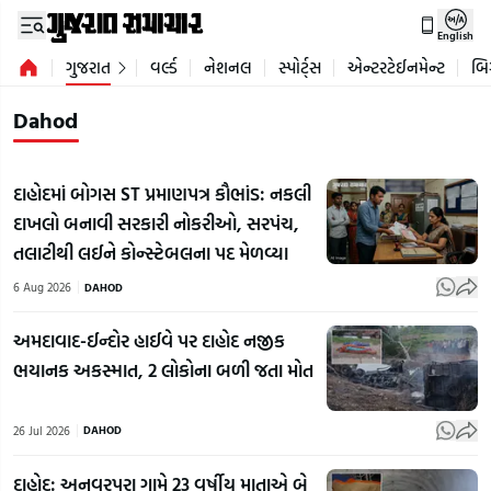
English
ગુજરાત
વર્લ્ડ
નેશનલ
સ્પોર્ટ્સ
એન્ટરટેઈનમેન્ટ
બિ
Dahod
દાહોદમાં બોગસ ST પ્રમાણપત્ર કૌભાંડ: નકલી
દાખલો બનાવી સરકારી નોકરીઓ, સરપંચ,
તલાટીથી લઈને કોન્સ્ટેબલના પદ મેળવ્યા
6 Aug 2026
DAHOD
અમદાવાદ-ઈન્દોર હાઈવે પર દાહોદ નજીક
ભયાનક અકસ્માત, 2 લોકોના બળી જતા મોત
26 Jul 2026
DAHOD
દાહોદ: અનવરપુરા ગામે 23 વર્ષીય માતાએ બે