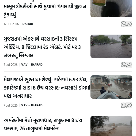
માસૂમ દીકરીઓ સાથે કૂવામાં ઝંપલાવી જીવન
ટૂંકાવ્યું
17 Jul 2026
DAHOD
ગુજરાતમાં એકસાથે વરસાદની 3 સિસ્ટમ
એક્ટિવ, 8 જિલ્લામાં રેડ ઍલર્ટ, પોર્ટ પર 3
નંબરનું સિગ્નલ
7 Jul 2026
VAV - THARAD
મેઘરાજાએ સુરત ધમરોળ્યું: શહેરમાં 6.93 ઈંચ,
કામરેજમાં સાડા 8 ઈંચ વરસાદ; નવસારી-ડાંગમાં
પણ અનરાધાર
7 Jul 2026
VAV - THARAD
અમરેલીમાં મેઘો મૂશળધાર, રાજુલામાં 8 ઈંચ
વરસાદ, 76 તાલુકામાં મેઘમહેર