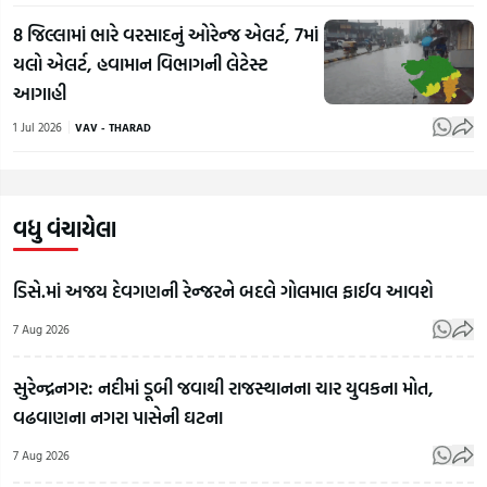
8 જિલ્લામાં ભારે વરસાદનું ઓરેન્જ એલર્ટ, 7માં
યલો એલર્ટ, હવામાન વિભાગની લેટેસ્ટ
આગાહી
1 Jul 2026
VAV - THARAD
વધુ વંચાયેલા
ડિસે.માં અજય દેવગણની રેન્જરને બદલે ગોલમાલ ફાઈવ આવશે
7 Aug 2026
સુરેન્દ્રનગર: નદીમાં ડૂબી જવાથી રાજસ્થાનના ચાર યુવકના મોત,
વઢવાણના નગરા પાસેની ઘટના
વિપદા
7 Aug 2026
વચ્ચે પણ