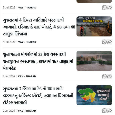
5 Jul 2026
VAV - THARAD
ગુજરાતમાં 4 દિવસ અતિભારે વરસાદની
આગાહી, દરિયાકાંઠે હાઈ એલર્ટ, 4 કલાકમાં 48
તાલુકા ભિંજાયા
4 Jul 2026
VAV - THARAD
જૂનાગઢના માંગરોળમાં 22 ઇંચ વરસાદથી
જનજીવન અસ્તવસ્ત, રાજ્યમાં 167 તાલુકામાં
મેઘમહેર
3 Jul 2026
VAV - THARAD
ગુજરાતમાં 2 જિલ્લામાં રેડ તો 10માં ભારે
વરસાદનું ઓરેન્જ એલર્ટ, હવામાન વિભાગની
લેટેસ્ટ આગાહી
2 Jul 2026
VAV - THARAD