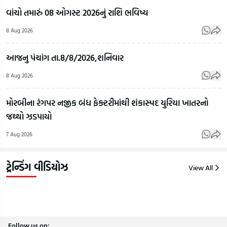
સફળતાનો
વાંચો તમારું 08 ઓગસ્ટ 2026નું રાશિ ભવિષ્ય
માર્ગ
દિલ્હીથી
8 Aug 2026
કંડારતી
જામનગર
વેરાવળની
જતો 23
આજનુ પંચાંગ તા.8/8/2026,શનિવાર
દીકરી,
ટન બ્રાસ
પોસ
અભ્યાસ
સ્ક્રેપ
મારફ
8 Aug 2026
સાથે ટેભે-
રસ્તામાં
હતો
ટેભે
જ ગાયબ!
કાળ
મોરબીના રંગપર નજીક બંધ ફેક્ટરીમાંથી શંકાસ્પદ યુરિયા ખાતરનો
જીવનનું
રાજકોટમાં
કારો
જથ્થો ઝડપાયો
ઘડતર
₹2.37
અમદા
7 Aug 2026
કરવાની
કરોડના
પકડ
પ્રેરણાદાયી
કૌભાંડનો
લાખ
કહાની
ભાંડાફોડ
સીર
ટ્રેન્ડિંગ વીડિયોઝ
View All
8
8
8
Aug
Aug
Aug
2026
2026
2026
Follow us on: