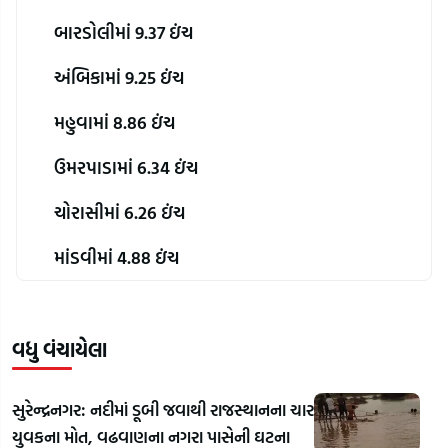
બારડોલીમાં 9.37 ઇંચ
અંબિકામાં 9.25 ઇંચ
મહુવામાં 8.86 ઇંચ
ઉમરપાડામાં 6.34 ઇંચ
ચોરાસીમાં 6.26 ઇંચ
માંડવીમાં 4.88 ઇંચ
વધુ વંચાયેલા
સુરેન્દ્રનગર: નદીમાં ડૂબી જવાથી રાજસ્થાનના ચાર
યુવકના મોત, વઢવાણના નગરા પાસેની ઘટના