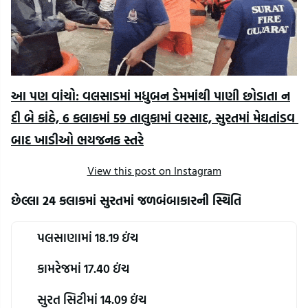
આ પણ વાંચો: વલસાડમાં મધુબન ડેમમાંથી પાણી છોડાતા ન
દી બે કાંઠે, 6 કલાકમાં 59 તાલુકામાં વરસાદ, સુરતમાં મેઘતાંડવ 
બાદ ખાડીઓ ભયજનક સ્તરે
View this post on Instagram
છેલ્લા 24 કલાકમાં સુરતમાં જળબંબાકારની સ્થિતિ
પલસાણામાં 18.19 ઇંચ
કામરેજમાં 17.40 ઇંચ
સુરત સિટીમાં 14.09 ઇંચ