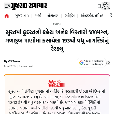
English
ગુજરાત
વર્લ્ડ
નેશનલ
સ્પોર્ટ્સ
એન્ટરટેઈનમેન્ટ
બિ
SURAT
સુરતમાં કુદરતનો કહેર! અનેક વિસ્તારો જળમગ્ન,
ગળાડૂબ પાણીમાં ફસાયેલા 193થી વધુ નાગરિકોનું
રેસ્ક્યૂ
By GS Team
Add as a preferred
source on Google
8 Jul 2026
2 mins read
સુરત અને દક્ષિણ ગુજરાતમાં અતિભારે વરસાદથી છેલ્લા બે દિવસમાં
સુરત જળમગ્ન બન્યું છે. પલસાણા, કામરેજ સહિતના વિસ્તારોમાં
10-10 ઇંચથી વધુ વરસાદ ખાબક્યો છે. જળબંબાકારની સ્થિતિમાં
SDRF, NDRF અને પોલીસે 193થી વધુ નાગરિકોનું રેસ્ક્યૂ કરી
સુરક્ષિત સ્થળે ખસેડ્યા છે. આમ, સુરતમાં મેઘતાંડવથી જનજીવન