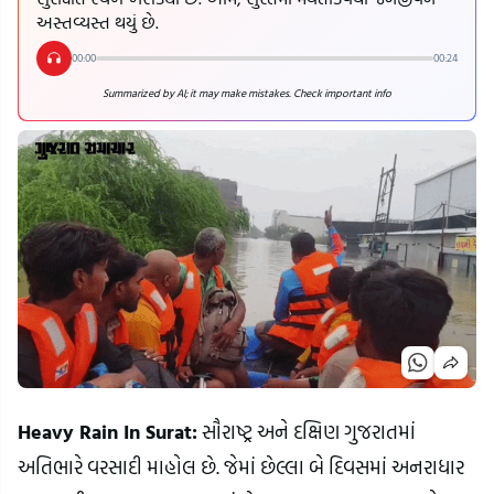
અસ્તવ્યસ્ત થયું છે.
00:00
00:24
Summarized by AI; it may make mistakes. Check important info
Heavy Rain In Surat:
 સૌરાષ્ટ્ર અને દક્ષિણ ગુજરાતમાં 
અતિભારે વરસાદી માહોલ છે. જેમાં છેલ્લા બે દિવસમાં અનરાધાર 