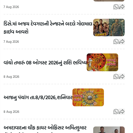
7 Aug 2026
ડિસે.માં અજય દેવગણની રેન્જરને બદલે ગોલમાલ
ફાઈવ આવશે
7 Aug 2026
વાંચો તમારું 08 ઓગસ્ટ 2026નું રાશિ ભવિષ્ય
વિપદા
વચ્ચે પણ
8 Aug 2026
સફળતાનો
માર્ગ
દિલ્હીથી
કંડારતી
જામનગર
આજનુ પંચાંગ તા.8/8/2026,શનિવાર
વેરાવળની
જતો 23
દીકરી,
ટન બ્રાસ
પોસ
8 Aug 2026
અભ્યાસ
સ્ક્રેપ
મારફ
સાથે ટેભે-
રસ્તામાં
હતો
અમદાવાદના ચીફ ફાયર ઓફિસર અમિતકુમાર
ટેભે
જ ગાયબ!
કાળ