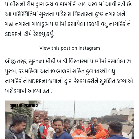
પોલીસની ટીમ દ્વારા બચાવ કામગીરી હાથ ધરવામાં આવી રહી છે. 
આ પરિસ્થિતિમાં સુરતના પાંડેસરા વિસ્તારના કૃષ્ણનગર અને 
ગઢા નગરના ગળાડૂબ પાણીમાં ફસાયેલા 150થી વધુ નાગરિકોને 
SDRFની ટીમે રેસ્ક્યૂ કર્યું.
View this post on Instagram
બીજી તરફ, સુરતના મીઠી ખાડી વિસ્તારમાં પાણીમાં ફસાયેલા 71 
પુરુષ, 53 મહિલા અને 19 બાળકો સહિત કુલ 143થી વધુ 
નાગરિકોને NDRFના જવાનો દ્વારા રેસ્ક્ય કરીને સુરક્ષિત જગ્યાએ 
ખસેડવામાં આવ્યા હતા.