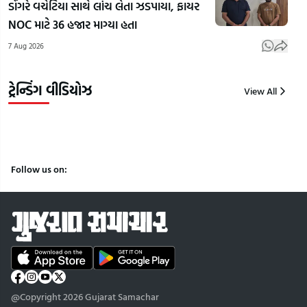
ડોંગરે વચેટિયા સાથે લાંચ લેતા ઝડપાયા, ફાયર
જીવનનું
રાજકોટમાં
કારો
NOC માટે 36 હજાર માગ્યા હતા
ઘડતર
₹2.37
અમદા
7 Aug 2026
કરવાની
કરોડના
પકડ
પ્રેરણાદાયી
કૌભાંડનો
લાખ
કહાની
ભાંડાફોડ
સીર
ટ્રેન્ડિંગ વીડિયોઝ
View All
8
8
8
Aug
Aug
Aug
2026
2026
2026
Follow us on:
@Copyright 2026 Gujarat Samachar