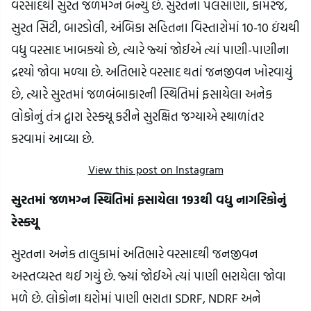
વરસાદથી સુરત જળમગ્ન બન્યું છે. સુરતના પલસાણા, કામરેજ, 
સુરત સિટી, બારડોલી, અંબિકા સહિતના વિસ્તારોમાં 10-10 ઇંચથી 
વધુ વરસાદ ખાબક્યો છે, ત્યારે જ્યાં જોઈએ ત્યાં પાણી-પાણીના 
દ્રશ્યો જોવા મળ્યા છે. અતિભારે વરસાદ થતાં જનજીવન ખોરવાયું 
છે, ત્યારે સુરતમાં જળબંબાકારની સ્થિતિમાં ફસાયેલા અનેક 
લોકોનું તંત્ર દ્વારા રેસ્ક્યૂ કરીને સુરક્ષિત જગ્યાએ સ્થાળાંતર 
કરવામાં આવ્યા છે.
View this post on Instagram
સુરતમાં જળમગ્ન સ્થિતિમાં ફસાયેલા 193થી વધુ નાગરિકોનું 
રેસ્ક્યૂ
સુરતના અનેક તાલુકામાં અતિભારે વરસાદથી જનજીવન 
અસ્તવ્યસ્ત થઈ ગયું છે. જ્યાં જોઈએ ત્યાં પાણી ભરાયેલા જોવા 
મળે છે. લોકોના ઘરોમાં પાણી ભરાતા SDRF, NDRF અને 