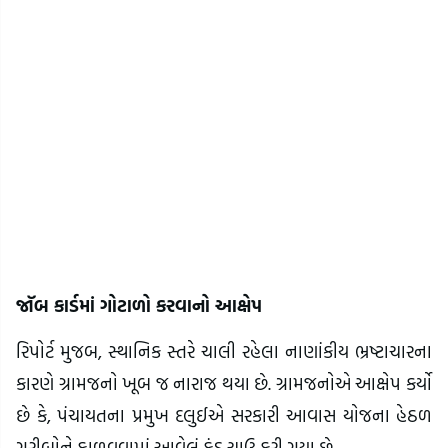
જૉબ કાર્ડમાં ગોટાળો કરવાનો આક્ષેપ
રિપોર્ટ મુજબ, સ્થાનિક સ્તરે ચાલી રહેલા નાણાંકીય ભ્રષ્ટાચારના
કારણે ગ્રામજનો ખૂબ જ નારાજ થયા છે. ગ્રામજનોએ આક્ષેપ કર્યો
છે કે, પંચાયતના પ્રમુખ દલુઈએ સરકારી આવાસ યોજના હેઠળ
ગરીબોને ફાળવવામાં આવેલું ફંડ ચાઉ કરી ગયા છે.