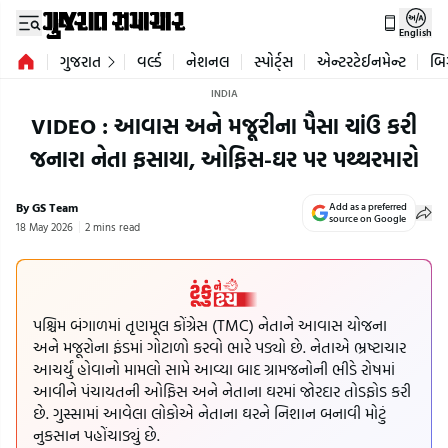
English
ગુજરાત
વર્લ્ડ
નેશનલ
સ્પોર્ટ્સ
એન્ટરટેઈનમેન્ટ
બિ
INDIA
VIDEO : આવાસ અને મજૂરીના પૈસા ચાંઉ કરી
જનારા નેતા ફસાયા, ઓફિસ-ઘર પર પથ્થરમારો
By GS Team
Add as a preferred
source on Google
18 May 2026
2 mins read
પશ્ચિમ બંગાળમાં તૃણમૂલ કોંગ્રેસ (TMC) નેતાને આવાસ યોજના
અને મજૂરોના ફંડમાં ગોટાળો કરવો ભારે પડ્યો છે. નેતાએ ભ્રષ્ટાચાર
આચર્યું હોવાનો મામલો સામે આવ્યા બાદ ગ્રામજનોની ભીડે રોષમાં
આવીને પંચાયતની ઓફિસ અને નેતાના ઘરમાં જોરદાર તોડફોડ કરી
છે. ગુસ્સામાં આવેલા લોકોએ નેતાના ઘરને નિશાન બનાવી મોટું
નુકસાન પહોંચાડ્યું છે.