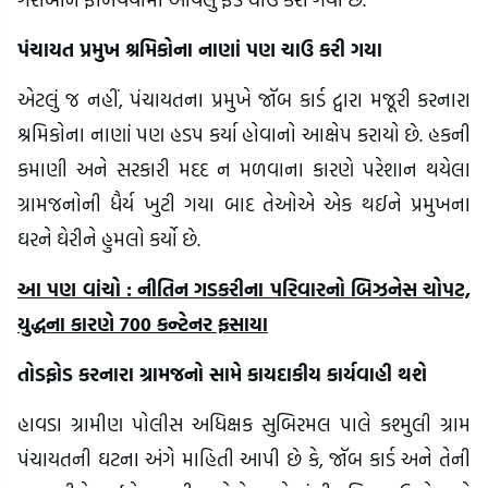
પંચાયત પ્રમુખ શ્રમિકોના નાણાં પણ ચાઉ કરી ગયા
એટલું જ નહીં, પંચાયતના પ્રમુખે જૉબ કાર્ડ દ્વારા મજૂરી કરનારા
શ્રમિકોના નાણાં પણ હડપ કર્યા હોવાનો આક્ષેપ કરાયો છે. હકની
કમાણી અને સરકારી મદદ ન મળવાના કારણે પરેશાન થયેલા
ગ્રામજનોની ધૈર્ય ખુટી ગયા બાદ તેઓએ એક થઈને પ્રમુખના
ઘરને ઘેરીને હુમલો કર્યો છે.
આ પણ વાંચો : નીતિન ગડકરીના પરિવારનો બિઝનેસ ચોપટ,
યુદ્ધના કારણે 700 કન્ટેનર ફસાયા
તોડફોડ કરનારા ગ્રામજનો સામે કાયદાકીય કાર્યવાહી થશે
હાવડા ગ્રામીણ પોલીસ અધિક્ષક સુબિરમલ પાલે કશ્મુલી ગ્રામ
પંચાયતની ઘટના અંગે માહિતી આપી છે કે, જૉબ કાર્ડ અને તેની