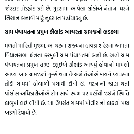
જોરદાર તોડફોડ કરી છે. ગુસ્સામાં આવેલા લોકોએ નેતાના ઘરને
નિશાન બનાવી મોટું નુકસાન પહોંચાડ્યું છે.
ગ્રામ પંચાયતના પ્રમુખ કૌભાંડ આચરતા ગ્રામજનો ભડક્યા
મળતી માહિતી મુજબ, આ ઘટના રાજ્યના હાવડા શહેરના આમતા
વિધાનસભા ક્ષેત્રના કશ્મુલી ગ્રામ પંચાયતમાં બની છે. અહીં ગ્રામ
પંચાયતના પ્રમુખ તરૂણ દલુઈએ કૌભાંડ આચર્યું હોવાનો મામલો
આવ્યા બાદ ગ્રામજનો ગુસ્સે થયા છે અને તેઓએ કાયદો-વ્યવસ્થા
તોડી ગામમાં હોબાળો મચાવી દીધો છે. ઘટનાની જાણ થતાં
પોલીસ અધિકારીઓએ ટીમ સાથે સ્થળ પર પહોંચી જઈને સ્થિતિ
કાબુમાં લઈ લીધી છે. આ ઉપરાંત ગામમાં પોલીસનો કાફલો પણ
ખડગી દેવાયો છે.