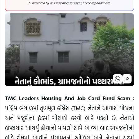
Summarized by AI; it may make mistakes. Check important info
TMC Leaders Housing And Job Card Fund Scam :
પશ્ચિમ બંગાળમાં તૃણમૂલ કોંગ્રેસ (TMC) નેતાને આવાસ યોજના
અને મજૂરોના ફંડમાં ગોટાળો કરવો ભારે પડ્યો છે. નેતાએ
ભ્રષ્ટાચાર આચર્યું હોવાનો મામલો સામે આવ્યા બાદ ગ્રામજનોની
ભીડે રોષમાં આવીને પંચાયતની ઓફિસ અને નેતાના ઘરમાં