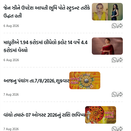
જેન ઝીને ઉપદેશ આપતી ભૂમિ પોતે સ્ટુડન્ટ તરીકે
ઉદ્ધત હતી
6 Aug 2026
માધુરીએ 1.94 કરોડમાં લીધેલો ફલેટ 14 વર્ષે 4.4
કરોડમાં વેચ્યો
6 Aug 2026
Rahul
Gandhi's
અલમોડાના
Rah
Favourite
રવિ ટમ્ટાએ
Gan
આજનુ પંચાંગ તા.7/8/2026,શુક્રવાર
BJP
બનાવી
Vid
Leader:
ભારતની
E20
7 Aug 2026
રાહુલ
પહેલી
ફ્યુઅ
ગાંધીના
ઈલેક્ટ્રિક
વિપક
વાંચો તમારું 07 ઓગસ્ટ 2026નું રાશિ ભવિષ્ય
ફેવરિટ
ઉડતી કાર!
રાહુ
ભાજપ
'HAPIDA
ગાંધ
7 Aug 2026
નેતા કોણ?
SKYNeX'
કર્યો