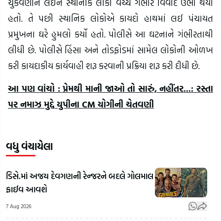
ચુકવણીને લઈને સ્થાનીક લોકો વચ્ચે ગંભીર વિવાદ ઉભો થયો
હતો. તે પછી સ્થાનિક લોકોએ કાયદો હાથમાં લઈ પંચાયત
પ્રમુખના ઘરે હુમલો કર્યો હતો. પોલીસે આ ઘટનાને ગંભીરતાથી
લીધી છે. પોલીસે હિંસા અને તોડફોડમાં સામેલ લોકોની ઓળખ
કરી કાયદાકીય કાર્યવાહી શરૂ કરવાની પ્રક્રિયા શરૂ કરી દીધી છે.
આ પણ વાંચો : પ્રેમથી માની જાઓ તો સારું, નહીંતર...: રસ્તા
પર નમાઝ મુદ્દે યુપીના CM યોગીની ચેતવણી
વધુ વંચાયેલા
ડિસે.માં અજય દેવગણની રેન્જરને બદલે ગોલમાલ
ફાઈવ આવશે
7 Aug 2026