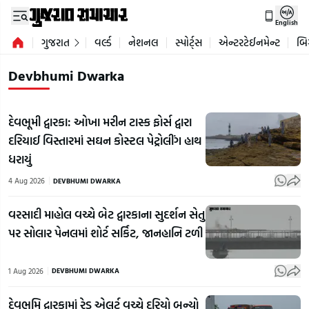
English
ગુજરાત
વર્લ્ડ
નેશનલ
સ્પોર્ટ્સ
એન્ટરટેઈનમેન્ટ
બિ
Devbhumi Dwarka
દેવભૂમી દ્વારકા: ઓખા મરીન ટાસ્ક ફોર્સ દ્વારા
દરિયાઈ વિસ્તારમાં સઘન કોસ્ટલ પેટ્રોલીંગ હાથ
ધરાયું
4 Aug 2026
DEVBHUMI DWARKA
વરસાદી માહોલ વચ્ચે બેટ દ્વારકાના સુદર્શન સેતુ
પર સોલાર પેનલમાં શોર્ટ સર્કિટ, જાનહાનિ ટળી
1 Aug 2026
DEVBHUMI DWARKA
દેવભૂમિ દ્વારકામાં રેડ એલર્ટ વચ્ચે દરિયો બન્યો