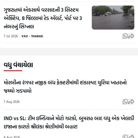
ગુજરાતમાં એકસાથે વરસાદની 3 સિસ્ટમ
એક્ટિવ, 8 જિલ્લામાં રેડ ઍલર્ટ, પોર્ટ પર 3
નંબરનું સિગ્નલ
7 Jul 2026
VAV - THARAD
વધુ વંચાયેલા
મોરબીના રંગપર નજીક બંધ ફેક્ટરીમાંથી શંકાસ્પદ યુરિયા ખાતરનો
જથ્થો ઝડપાયો
7 Aug 2026
IND vs SL: ટીમ ઇન્ડિયાને મોટો ઝટકો, બુમરાહ બાદ વધુ એક ખેલાડી
ઇજાના કારણે શ્રીલંકા શ્રેણીમાંથી બહાર!
વિપદા
8 Aug 2026