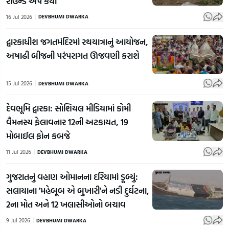
રાઉન્ડ અપ કર્યાં
16 Jul 2026
DEVBHUMI DWARKA
દ્વારકાધીશ જગતમંદિરમાં રથયાત્રાનું આયોજન,
અષાઢી બીજની પરંપરાગત ઊજવણી કરાશે
15 Jul 2026
DEVBHUMI DWARKA
દેવભૂમિ દ્વારકા: સોશિયલ મીડિયામાં કોમી
વૈમનસ્ય ફેલાવનાર 12ની અટકાયત, 19
મોબાઈલ ફોન કબજે
11 Jul 2026
DEVBHUMI DWARKA
ગુજરાતનું વહાણ ઓમાનના દરિયામાં ડૂબ્યું:
સલાયાના 'મહેબૂબ એ બુખારી'ને નડી દુર્ઘટના,
2ના મોત અને 12 ખલાસીઓનો બચાવ
9 Jul 2026
DEVBHUMI DWARKA