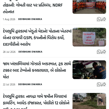
તોફાની: ગોમતી ઘાટ પર પ્રતિબંધ, NDRF
તહેનાત
1 Aug 2026
DEVBHUMI DWARKA
દેવભૂમિ દ્વારકામાં ખેડૂતો મેદાને! પોતાના ખેતરમાં
બેનર લગાવી GSPL કંપનીનો વિરોધ કર્યો,
દાદાગીરીનો આરોપ
28 Jul 2026
DEVBHUMI DWARKA
જામ ખંભાળિયામાં ગોઝારો અકસ્માત, ટ્રક સાથે
ટક્કર બાદ ટેમ્પોનો કચ્ચરઘાણ, બે લોકોના
મોત
22 Jul 2026
DEVBHUMI DWARKA
દેવભૂમિ દ્વારકા: નાવદ્રા ગામે જમીન વિવાદમાં
ફાયરિંગ, આધેડ ઈજાગ્રસ્ત, પોલીસે 12 લોકોને