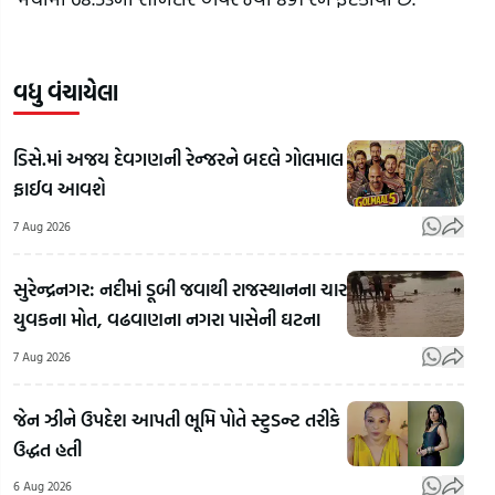
વધુ વંચાયેલા
ડિસે.માં અજય દેવગણની રેન્જરને બદલે ગોલમાલ
ફાઈવ આવશે
7 Aug 2026
સુરેન્દ્રનગર: નદીમાં ડૂબી જવાથી રાજસ્થાનના ચાર
યુવકના મોત, વઢવાણના નગરા પાસેની ઘટના
7 Aug 2026
જેન ઝીને ઉપદેશ આપતી ભૂમિ પોતે સ્ટુડન્ટ તરીકે
ઉદ્ધત હતી
6 Aug 2026