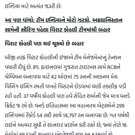
ઇન્ડિયા માટે અત્યંત જરૂરી છે.
આ પણ વાંચો: ટીમ ઇન્ડિયાને મોટો ઝટકો, અફઘાનિસ્તાન
સામેની સીરિઝ પહેલા વિરાટ કોહલી ટીમમાંથી બહાર
વિરાટ કોહલી પણ થઈ ચૂક્યો છે બહાર
બીજી તરફ વિરાટ કોહલીની ઈજાએ ટીમ મેનેજમેન્ટનું ટેન્શન
વધારી દીધું છે. IPL ફાઇનલમાં ગુજરાત ટાઇટન્સ સામે RCBને
ચેમ્પિયન બનાવવા માટે 42 બોલમાં 75 રનની અણનમ મેચ
વિનિંગ ઇનિંગ રમતી વખતે વિરાટને દોડવામાં ઘણી તકલીફ પડી
રહી હતી. 37 વર્ષીય કોહલી પણ હવે રોહિત શર્માની જેમ માત્ર વનડે
ક્રિકેટ જ રમે છે. વનડે ઇતિહાસના આ મહાનતમ બેટ્સમેને 299
ઇનિંગ્સમાં રૅકોર્ડ 54 સદી સાથે 14,797 રન બનાવ્યા છે. ગત વર્ષથી
લઈને અત્યાર સુધી તે શાનદાર પ્રદર્શન કરી રહ્યો છે, જ્યાં તેણે 16
મેચોમાં 68.53ની શાનદાર એવરેજથી 891 રન ફટકાર્યા છે.