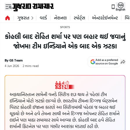
English
ગુજરાત
વર્લ્ડ
નેશનલ
સ્પોર્ટ્સ
એન્ટરટેઈનમેન્ટ
બિ
SPORTS
કોહલી બાદ રોહિત શર્મા પર પણ બહાર થઈ જવાનું
જોખમ! ટીમ ઇન્ડિયાને એક બાદ એક ઝટકા
By GS Team
Add as a preferred
source on Google
4 Jun 2026
2 mins read
અફઘાનિસ્તાન સામેની વનડે સિરીઝ શરૂ થાય તે પહેલાં ટીમ
ઈન્ડિયાને મોટો ઝટકો લાગ્યો છે. ભારતીય ટીમના દિગ્ગજ બેટ્સમેન
વિરાટ કોહલી ઈજાના કારણે આ સિરીઝમાંથી પહેલાં જ બહાર થઈ
ચૂક્યો છે અને હવે તેમના સાથી અને દિગ્ગજ ઓપનર રોહિત શર્માને
લઈને પણ માઠા સમાચાર સામે આવ્યા છે. કોહલી બાદ હવે રોહિત
શર્માની ફિટનેસ પર પણ ગંભીર આશંકા મંડરાઈ રહી છે.