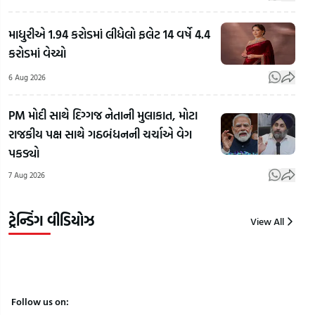
Rahul
માધુરીએ 1.94 કરોડમાં લીધેલો ફલેટ 14 વર્ષે 4.4
Gandhi's
અલમોડાના
Rah
કરોડમાં વેચ્યો
Favourite
રવિ ટમ્ટાએ
Gan
BJP
બનાવી
Vid
6 Aug 2026
Leader:
ભારતની
E20
રાહુલ
પહેલી
ફ્યુઅ
PM મોદી સાથે દિગ્ગજ નેતાની મુલાકાત, મોટા
ગાંધીના
ઈલેક્ટ્રિક
વિપક
રાજકીય પક્ષ સાથે ગઠબંધનની ચર્ચાએ વેગ
ફેવરિટ
ઉડતી કાર!
રાહુ
પકડ્યો
ભાજપ
'HAPIDA
ગાંધ
7 Aug 2026
નેતા કોણ?
SKYNeX'
કર્યો
| Gujarat
નું સફળ
| Gu
Samacha
ટેસ્ટિંગ
Sam
ટ્રેન્ડિંગ વીડિયોઝ
View All
7
7
7
Aug
Aug
Aug
2026
2026
2026
Follow us on: