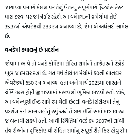
જણાવ્યા પ્રમાણે મેદાન પર તેનું ઉતરવું સંપૂર્ણપણે ફિટનેસ ટેસ્ટ
પાસ કરવા પર જ નિર્ભર રહેશે. આ વર્ષે IPLની 9 મેચોમાં તેણે
35.37ની એવરેજથી 283 રન બનાવ્યા છે, જેમાં બે અર્ધસદી સામેલ
છે.
વનડેમાં કમાલનું છે પ્રદર્શન
જોવામાં આવે તો વનડે ફોર્મેટમાં રોહિત શર્માનો તાજેતરનો રૅકોર્ડ
ખૂબ જ દમદાર રહ્યો છે. ગત વર્ષે તેણે 14 મેચોમાં 50ની શાનદાર
એવરેજથી 650 રન બનાવ્યા હતા અને માર્ચ 2025માં ભારતને
ચેમ્પિયન્સ ટ્રોફી જીતાડવામાં મહત્ત્વની ભૂમિકા ભજવી હતી. જોકે,
આ વર્ષે ન્યૂઝીલૅન્ડ સામે રમાયેલી છેલ્લી વનડે સિરીઝમાં તેનું
પ્રદર્શન કંઈ ખાસ નહોતું રહ્યું અને તે ત્રણ ઇનિંગ્સમાં માત્ર 61 રન
જ બનાવી શક્યો હતો. આવી સ્થિતિમાં વર્લ્ડ કપ 2027ની લાંબી
તૈયારીઓના દૃષ્ટિકોણથી રોહિત શર્માનું સંપૂર્ણ રીતે ફિટ હોવું ટીમ