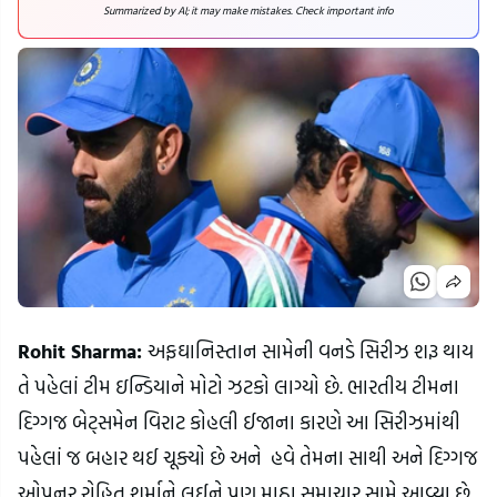
Summarized by AI; it may make mistakes. Check important info
Rohit Sharma:
અફઘાનિસ્તાન સામેની વનડે સિરીઝ શરૂ થાય
તે પહેલાં ટીમ ઇન્ડિયાને મોટો ઝટકો લાગ્યો છે. ભારતીય ટીમના
દિગ્ગજ બેટ્સમેન વિરાટ કોહલી ઈજાના કારણે આ સિરીઝમાંથી
પહેલાં જ બહાર થઈ ચૂક્યો છે અને હવે તેમના સાથી અને દિગ્ગજ
ઓપનર રોહિત શર્માને લઈને પણ માઠા સમાચાર સામે આવ્યા છે.