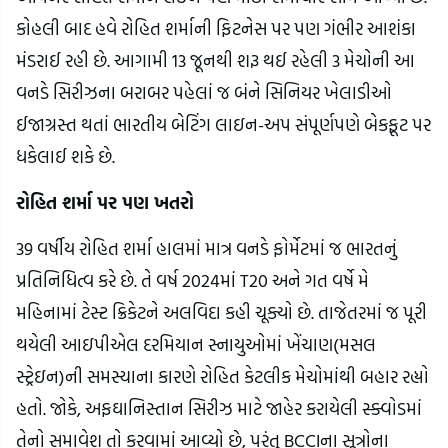
કોહલી બાદ હવે રોહિત શર્માની ફિટનેસ પર પણ ગંભીર આશંકા
મંડરાઈ રહી છે. આગામી 13 જૂનથી શરૂ થઈ રહેલી 3 મેચોની આ
વનડે સિરીઝના બરાબર પહેલાં જ બંને સિનિયર ખેલાડીઓ
ઈજાગ્રસ્ત થતાં ભારતીય બેટિંગ લાઇન-અપ સંપૂર્ણપણે બેકફૂટ પર
ધકેલાઈ શકે છે.
રોહિત શર્મા પર પણ ખતરો
39 વર્ષીય રોહિત શર્મા હાલમાં માત્ર વનડે ફોર્મેટમાં જ ભારતનું
પ્રતિનિધિત્વ કરે છે. તે વર્ષ 2024માં T20 અને ગત વર્ષે મે
મહિનામાં ટેસ્ટ ક્રિકેટને અલવિદા કહી ચૂક્યો છે. તાજેતરમાં જ પૂરી
થયેલી આઇપીએલ દરમિયાન સ્નાયુઓમાં ખેંચાણ(મસલ
સ્ટ્રેઇન)ની સમસ્યાના કારણે રોહિત કેટલીક મેચોમાંથી બહાર રહ્યો
હતો. જોકે, અફઘાનિસ્તાન સિરીઝ માટે જાહેર કરાયેલી સ્ક્વોડમાં
તેનો સમાવેશ તો કરવામાં આવ્યો છે, પરંતુ BCCIના સૂત્રોના