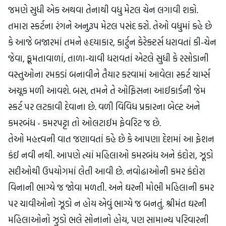
જમણે સુધી એક અથવા તેનાથી વધુ મેટલ ચેન લગાવી શકો. 
તમારા સ્કર્ટના રંગને અનુરૂપ મેટલ પસંદ કરો. તેઓ વધુમાં કહે છે 
કે આજે બજારમાં તમને હૃદયાકાર, કાર્ટુન કેરેક્ટર્સ ધરાવતાં કી-ચેન 
જેવા, ફૂમતાવાળાં, તાળા-ચાવી ધરાવતાં એટલે સુધી કે રસોડાની 
વસ્તુઓના રમકડાં બનાવીને તૈયાર કરવામાં આવેલા સ્કર્ટ ચાર્મ્સ 
અચૂક મળી આવશે. બસ, તમને તે ઓફિસના આઈકાર્ડની જેમ 
સ્કર્ટ પર લટકાવી દેવાના છે. વળી વિવિધ પ્રકારના બેલ્ટ અને 
કમરબંધ - કમરપટ્ટા તો ઓલટાઈમ ફેવરિટ જ છે.
તેઓ મહત્ત્વની વાત જણાવતાં કહે છે કે આપણા દેશમાં આ ફેશન 
કંઈ નવી નથી. આપણે ત્યાં મહિલાઓ કમરબંધ અને કંદોરા, ઝૂડો 
સદીઓથી ઉપયોગમાં લેતી આવી છે. નવોઢાઓની કમર કંદોરા 
વિનાની ભાગ્યે જ જોવા મળતી. અને ઘરની મોભી મહિલાની કમર 
પર ચાવીઓનો ઝૂડો ન હોય એવું ભાગ્યે જ બનતું. શ્રીમંત ઘરની 
મહિલાઓનો ઝુડો ભલે સોનાનો હોય, પણ સામાન્ય પરિવારની 