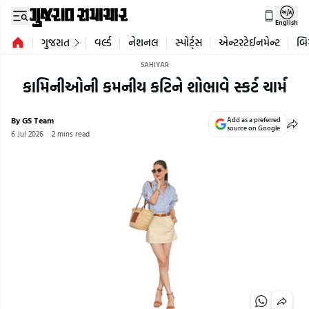
English
ગુજરાત
વર્લ્ડ
નેશનલ
સ્પોર્ટ્સ
એન્ટરટેઈનમેન્ટ
બિ
SAHIYAR
કામિનીઓની કમનીય કટિને શોભાવે સ્કર્ટ ચાર્મ
By GS Team
Add as a preferred
source on Google
6 Jul 2026
2 mins read