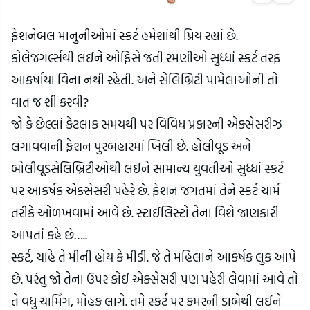
ફેશનેબલ માનુનીઓમાં સ્કર્ટ હમેશાંથી પ્રિય રહ્યાં છે. 
કોલેજગર્લ્સથી લઈને ઓફિસે જતી રમણીઓ સુધ્ધાં સ્કર્ટ તરફ 
આકર્ષાયા વિના નથી રહેતી. અને સેલિબ્રિટી પામેલાઓની તો 
વાત જ શી કરવી?
જો કે છેલ્લાં કેટલાક સમયથી પર વિવિધ પ્રકારની એક્સેસરીઝ 
લગાવવાની ફેશન પુરબહારમાં ખિલી છે. હોલીવૂડ અને 
બોલીવૂડસેલિબ્રિટીઓથી લઈને સામાન્ય યુવતીઓ સુધ્ધાં સ્કર્ટ 
પર આકર્ષક એક્સેસરી પહેરે છે. ફેશન જગતમાં તેને સ્કર્ટ ચાર્મ 
તરીકે ઓળખવામાં આવે છે. સ્ટાઈલિસ્ટો તેના વિશે જાણકારી 
આપતાં કહે છે…..
સ્કર્ટ, ચાહે તે મીની હોય કે મીડી. જે તે મહિલાને આકર્ષક લુક આપે 
છે. પરંતુ જો તેના ઉપર કોઈ એક્સેસરી પણ પહેરી લેવામાં આવે તો 
તે વધુ ચાર્મિંગ, મોહક લાગે. તમે સ્કર્ટ પર કમરની ડાબેથી લઈને 