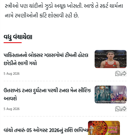
સ્ત્રીઓ પણ ચાંદીનો ઝુડો અચૂક ખોસતી. આજે તે સ્કર્ટ ચાર્મના 
નામે રમણીઓની કટિ શોભાવી રહી છે.
વધુ વંચાયેલા
પાકિસ્તાનનો બોક્સર ગ્લાસગોમાં ટીમની હોટલ
છોડીને ભાગી ગયો
5 Aug 2026
ઉત્તરાખંડ ટનલ દુર્ઘટના પરથી ટનલ મેન સીરિઝ
આવશે
5 Aug 2026
વાંચો તમારું 05 ઓગસ્ટ 2026નું રાશિ ભવિષ્ય
15મી