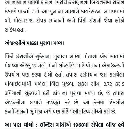
આ નાણાંને વૈભવી કારોની ખરીદી કે સલૂનના બિઝનેસમાં રોકીને
ઠેકાણે પાડતો હતો. આ ગુનાના નાણાંને કાયદેસરના બતાવવામાં
બી. મોહનરાજ, દીપક રમનાની અને પિંકી ઈરાની જેવા લોકો
સક્રિય હતા.
એજન્સીને પાક્કા પુરાવા મળ્યા
પિંકી ઈરાનીએ સુકેશના ગુનાના નાણાં પોતાના બેંક ખાતામાં
મેળવ્યા એટલું જ નહીં, મની લોન્ડરિંગ માટે પોતાના એકાઉન્ટનો
ઉપયોગ પણ કરવા દીધો હતો. તપાસ દરમિયાન જપ્ત કરાયેલા
મોબાઈલમાંથી મળેલા બિલ મુજબ, સુકેશે સીધા 2.72 કરોડ
રૂપિયાની ચૂકવણી કરી હોવાના પુરાવા મળ્યા છે, જે તપાસ
એજન્સીના દાવાને મજબૂત કરે છે. આ કેસમાં જેકલીન
ફર્નાન્ડિસની ભૂમિકા અંગે પણ કોર્ટે ગંભીર ટિપ્પણીઓ કરી છે.
આ પણ વાંચો : ઈન્દિરા ગાંધીએ 1968માં રોપેલા બીજ હવે