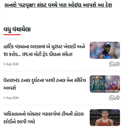
બનશે 'વટવૃક્ષ'! સંકટ વચ્ચે પણ ઓઈલ આપશે આ દેશ
વધુ વંચાયેલા
હાર્દિક પંડ્યાના બદલામાં બે ધુરંધર ખેલાડી અને
10 કરોડ... IPLમાં મોટી ટ્રેડ ડીલના સંકેત!
5 Aug 2026
ઉત્તરાખંડ ટનલ દુર્ઘટના પરથી ટનલ મેન સીરિઝ
આવશે
5 Aug 2026
પાકિસ્તાનનો બોક્સર ગ્લાસગોમાં ટીમની હોટલ
છોડીને ભાગી ગયો