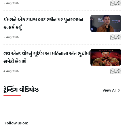
5 Aug 2026
ઝાંસી-
કૂવામાં
કાનપુર
દરિયાના
ઈમરાને એક દાયકા બાદ સ્ક્રીન પર પુનરાગમન
હાઈવે પર
મોજાની
San
કન્ફર્મ કર્યું
કાર
જેમ
ડરણ 
અકસ્માતમાં
આપોઆપ
રસ્તા 
5 Aug 2026
અતીક
ઉછળવા
ધીંગા
અહેમદના
લાગ્યું
એક
લવ એન્ડ વોરનું શૂટિંગ આ મહિનાના અંત સુધીમાં
નાના પુત્ર
પાણી,
કુટું
સમેટી લેવાશે
અબાનનું
Morbi
ભા
4 Aug 2026
મોત |
પાસેની
એકબ
Gujarat
રહસ્યમયી
પર ચ
Samachar
ઘટના!
ધારિય
ટ્રેન્ડિંગ વીડિયોઝ
View All
6
6
6
Aug
Aug
Aug
2026
2026
2026
Follow us on: