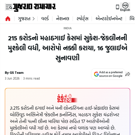
English
ગુજરાત
વર્લ્ડ
નેશનલ
સ્પોર્ટ્સ
એન્ટરટેઈનમેન્ટ
બિ
INDIA
215 કરોડનો મહાઠગાઈ કેસમાં સુકેશ-જેકલીનની
મુશ્કેલી વધી, આરોપો નક્કી કરાયા, 16 જુલાઈએ
સુનાવણી
By GS Team
Add as a preferred
source on Google
3 Jun 2026
3 mins read
રૂ.215 કરોડની ઠગાઈ અને મની લોન્ડરિંગના હાઈ-પ્રોફાઈલ કેસમાં
બોલિવૂડ અભિનેત્રી જેકલીન ફર્નાન્ડિસ, મહાઠગ સુકેશ ચંદ્રશેખર
અને તેની પત્ની લીના મારિયા પોલ સહિત 17 આરોપીઓની
મુશ્કેલીઓ વધી ગઈ છે. આ કેસમાં નવો વળાંક પણ આવ્યો છે.
દિલ્હીની પટિયાલા હાઉસ કોર્ટે તમામ આરોપીઓ વિરૂદ્ધ પ્રિવેન્શન