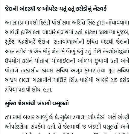
જેલની અંદરથી જ ઓપરેટ થતું હતું કરોડોનું નેટવર્ક
આ સમગ્ર મામલો દિલ્હી પોલીસમાં અદિતિ સિંહ દ્વારા નોંધાવવામાં
આવેલી ફરિયાદના આધારે શરૂ થયો હતો. કોર્ટના જણાવ્યા મુજબ,
સુકેશ ચંદ્રશેખરે જેલના સત્તાવાળાઓની કથિત મદદથી જેલની
અંદર રહીને જ એક મોટું નેટવર્ક ઊભું કર્યું હતું. તેણે ટેકનોલોજીનો
ઉપયોગ કરીને પોતાના મોબાઈલની ઓળખ છુપાવી હતી અને
પોતાને તત્કાલીન કાયદા સચિવ અનૂપ કુમાર તથા ગૃહ સચિવ
અજય ભલ્લા ગણાવીને અદિતિ સિંહ પાસેથી આશરે 215 કરોડ
રૂપિયા પડાવી લીધા હતા.
સુકેશ જેલમાંથી ખંડણી વસૂલતો
તપાસમાં બહાર આવ્યું છે કે, સુકેશ હવાલા ઓપરેટરો અને એન્ટ્રી
ઓપરેટરોના સંપર્કમાં હતો. તે જેલમાંથી જ ખંડણી વસૂલતો અને