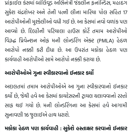
પ્રોફાઈલ કેસમાં બોલિવૂડ અભિનેત્રી જેકલીન ફર્નાન્ડિસ, મહાઠગ
સુકેશ ચંદ્રશેખર અને તેની પત્ની લીના મારિયા પોલ સહિત 17
આરોપીઓની મુશ્કેલીઓ વધી ગઈ છે. આ કેસમાં નવો વળાંક પણ
આવ્યો છે. દિલ્હીની પટિયાલા હાઉસ કોર્ટે તમામ આરોપીઓ
વિરૂદ્ધ પ્રિવેન્શન ઓફ મની લોન્ડરિંગ એક્ટ (PMLA) હેઠળ
આરોપો નક્કી કરી દીધા છે. આ ઉપરાંત મકોકા હેઠળ પણ
કાર્યવાહી આરોપીઓ સામે આરોપો નક્કી કરાયા છે.
આરોપીઓએ ગુના સ્વીકારવાનો ઈનકાર કર્યો
અદાલતમાં તમામ આરોપીઓએ આ ગુના સ્વીકારવાનો ઈનકાર
કર્યો છે, જેથી હવે આ કેસમાં કાયદેસરની ટ્રાયલ ચલાવવાનો રસ્તો
સાફ થઈ ગયો છે. મની લોન્ડરિંગના આ કેસમાં હવે આગામી
સુનાવણી 16 જુલાઈએ હાથ ધરાશે.
મકોકા હેઠળ પણ કાર્યવાહી : સુકેશે હસ્તાક્ષર કરવાનો ઈનકાર