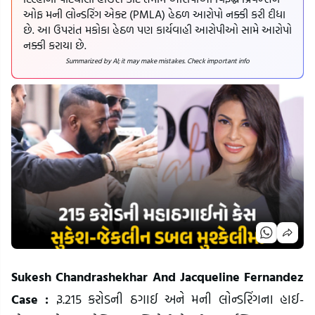
ઓફ મની લોન્ડરિંગ એક્ટ (PMLA) હેઠળ આરોપો નક્કી કરી દીધા
છે. આ ઉપરાંત મકોકા હેઠળ પણ કાર્યવાહી આરોપીઓ સામે આરોપો
નક્કી કરાયા છે.
Summarized by AI; it may make mistakes. Check important info
Sukesh Chandrashekhar And Jacqueline Fernandez
Case :
રૂ.215 કરોડની ઠગાઈ અને મની લોન્ડરિંગના હાઈ-