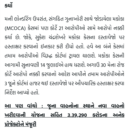
કર્યો
મની લોન્ડરિંગ ઉપરાંત, સંગઠિત ગુનાખોરી સાથે જોડાયેલા મકોકા
(MCOCA) કેસમાં પણ કોર્ટે 21 આરોપીઓ સામે આરોપો નક્કી
કર્યા છે. જોકે, સુકેશ ચંદ્રશેખરે મકોકા કેસના દસ્તાવેજો પર
હસ્તાક્ષર કરવાનો ઈનકાર કરી દીધો હતો. હવે આ બંને કેસમાં
તમામ આરોપીઓ વિરૂદ્ધ કોર્ટમાં ટ્રાયલ ચાલશે. મકોકા કેસની
આગામી સુનાવણી 14 જુલાઈએ હાથ ધરાશે. અગાઉ 30 મેના રોજ
કોર્ટે આરોપો નક્કી કરવાનો આદેશ આપીને તમામ આરોપીઓને
3 જૂને કોર્ટમાં હાજર થઈ દસ્તાવેજો પર ઔપચારિક હસ્તાક્ષર કરવા
નિર્દેશ આપ્યો હતો.
આ પણ વાંચો : જૂના વાહનોના સ્થાને નવા વાહનો
ખરીદવાની યોજના સહિત રૂ.39,290 કરોડના અનેક
પ્રોજેક્ટોને મંજૂરી