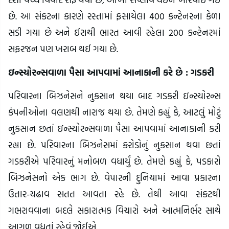
છે. આ સંકટના કારણે રસ્તામાં ફસાયેલા 400 કન્ટેનરના કેળા
સડી ગયા છે અને ઈરાથી ભારત આવી રહેલા 200 કન્ટેનરમાં
સફરજન પણ ખરાબ થઈ ગયા છે.
ઇન્સ્યોરન્સવાળા પૈસા આપવામાં આનાકાની કરે છે : ગડકરી
પરિવારના બિઝનેસને નુકસાન થયા બાદ ગડકરી ઇન્સ્યોરન્સ
કંપનીઓના વલણથી નારાજ થયા છે. તેમણે કહ્યું કે, આટલું મોટું
નુકસાન છતાં ઇન્સ્યોરન્સવાળા પૈસા આપવામાં આનાકાની કરી
રહ્યા છે. પરિવારના બિઝનેસમાં કરોડોનું નુકસાન થવા છતાં
ગડકરીએ પરિવારનું મનોબળ વધાર્યું છે. તેમણે કહ્યું કે, પડકારો
બિઝનેસનો એક ભાગ છે. વેપારની દુનિયામાં આવા પ્રકારના
ઉતાર-ચઢાવ સતત આવતા રહે છે. તેથી આવા સંકટથી
ગભરાવવાના બદલે સકારાત્મક વિચારો અને આત્મનિર્ભર સાથે
આગળ વધતાં રહેવું જોઈએ.