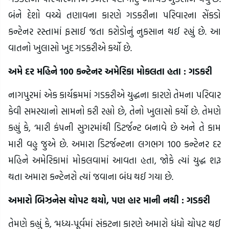
બંને દેશો વચ્ચે તણાવના કારણે ગડકરીના પરિવારના સેંકડો
કન્ટેનર રસ્તામાં ફસાઈ જતા કરોડોનું નુકસાન થઈ રહ્યું છે. આ
વાતનો ખુલાસો ખુદ ગડકરીએ કર્યો છે.
અમે દર મહિને 100 કન્ટેનર અમેરિકા મોકલતા હતા : ગડકરી
નાગપુરમાં એક કાર્યક્રમમાં ગડકરીએ યુદ્ધના કારણે તેમના પરિવાર
કેવી સમસ્યાનો સામનો કરી રહ્યો છે, તેનો ખુલાસો કર્યો છે. તેમણે
કહ્યું કે, ‘મારી કંપની સુગરમાંથી ડિટર્જન્ટ બનાવે છે અને તે કામ
મારી વહુ જુએ છે. અમારા ડિટર્જન્ટના લગભગ 100 કન્ટેનર દર
મહિને અમેરિકામાં મોકલવામાં આવતા હતા, જોકે ત્યાં યુદ્ધ શરૂ
થતા અમારા કન્ટેનરો ત્યાં જવાના બંધ થઈ ગયા છે.
અમારો બિઝનેસ ચોપટ થયો, પણ હાર માની નથી : ગડકરી
તેમણે કહ્યું કે, ‘મધ્ય-પૂર્વમાં સંકટના કારણે અમારો ધંધો ચોપટ થઈ