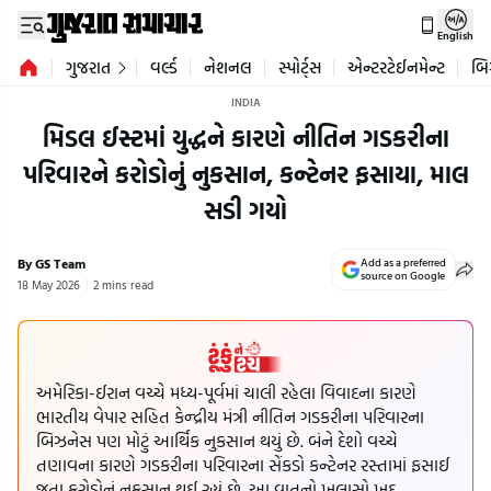
English
ગુજરાત
વર્લ્ડ
નેશનલ
સ્પોર્ટ્સ
એન્ટરટેઈનમેન્ટ
બિ
INDIA
મિડલ ઈસ્ટમાં યુદ્ધને કારણે નીતિન ગડકરીના
પરિવારને કરોડોનું નુકસાન, કન્ટેનર ફસાયા, માલ
સડી ગયો
By GS Team
Add as a preferred
source on Google
18 May 2026
2 mins read
અમેરિકા-ઈરાન વચ્ચે મધ્ય-પૂર્વમાં ચાલી રહેલા વિવાદના કારણે
ભારતીય વેપાર સહિત કેન્દ્રીય મંત્રી નીતિન ગડકરીના પરિવારના
બિઝનેસ પણ મોટું આર્થિક નુકસાન થયું છે. બંને દેશો વચ્ચે
તણાવના કારણે ગડકરીના પરિવારના સેંકડો કન્ટેનર રસ્તામાં ફસાઈ
જતા કરોડોનું નુકસાન થઈ રહ્યું છે. આ વાતનો ખુલાસો ખુદ