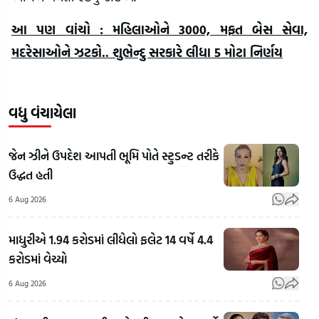
આ પણ વાંચો : મહિલાઓને 3000, મફત બેસ સેવા,
મદરેસાઓને ઝટકો.. શુભેન્દુ સરકારે લીધા 5 મોટા નિર્ણય
વધુ વંચાયેલા
જેન ઝીને ઉપદેશ આપતી ભૂમિ પોતે સ્ટુડન્ટ તરીકે
ઉદ્ધત હતી
6 Aug 2026
માધુરીએ 1.94 કરોડમાં લીધેલો ફલેટ 14 વર્ષે 4.4
કરોડમાં વેચ્યો
6 Aug 2026