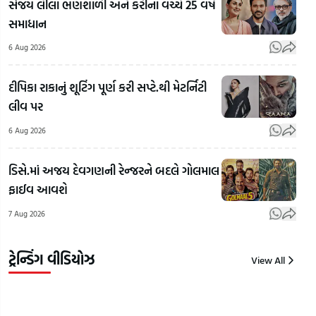
સંજય લીલા ભણશાળી અને કરીના વચ્ચે 25 વર્ષે
Arvind
સમાધાન
Kejriwal
એ
6 Aug 2026
વીડિયો
બનાવીને
દીપિકા રાકાનું શૂટિંગ પૂર્ણ કરી સપ્ટે.થી મેટર્નિટી
કહ્યું,
થર્ડ પાર્ટી
લીવ પર
સરકાર
વીમા
વિરુદ્ધ
વગરના
6 Aug 2026
બોલશો
વાહનોને
Bap
તો 3
ઈંધણ નહીં
કસ્ટ
ડિસે.માં અજય દેવગણની રેન્જરને બદલે ગોલમાલ
કલાકમાં
આપવાનો
ડેથ!
ફાઈવ આવશે
વીડિયો
સુપ્રીમનો
પૂછ
7 Aug 2026
ડિલીટ
આદેશ |
દરમ
કરવો
Gujarat
પડ્યો
પડશે
Samachar
આરો
ટ્રેન્ડિંગ વીડિયોઝ
View All
7
7
7
Aug
Aug
Aug
2026
2026
2026