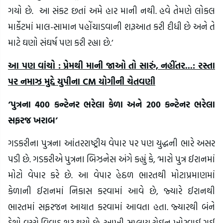
ગયો છે. આ સંકટ છતાં અમે હાર માની નથી. હવે તેમણે લોકલ
માર્કેટમાં માલ-સામાન પહોંચાડવાની શરૂઆત કરી દીધી છે અને તે
માટે ઘણો સંઘર્ષ પણ કરી રહ્યા છે.’
આ પણ વાંચો : પ્રેમથી માની જાઓ તો સારું, નહીંતર...: રસ્તા
પર નમાઝ મુદ્દે યુપીના CM યોગીની ચેતવણી
‘પુત્રના 400 કન્ટેનર ભરેલા કેળા અને 200 કન્ટેનર ભરેલા
સફરજ ખરાબ’
ગડકરીના પુત્રના આંતરરાષ્ટ્રીય વેપાર પર પણ યુદ્ધની ભારે અસર
પડી છે. ગડકરીએ પુત્રના બિઝનેસ અંગે કહ્યું કે, ‘મારો પુત્ર ઈરાનમાં
મોટો વેપાર કરે છે. આ વેપાર હેઠળ ભારતથી મોટાપ્રમાણમાં
કેળાની ઈરાનમાં નિકાસ કરવામાં આવે છે, જ્યારે ઈરાનથી
ભારતમાં સફરજન આયાત કરવામાં આવતા હતા. જ્યારથી બંને
દેશો વચ્ચે વિવાદ શરૂ થયો છે, આખી સપ્લાય ચેઇન ખોરવાઈ ગઈ