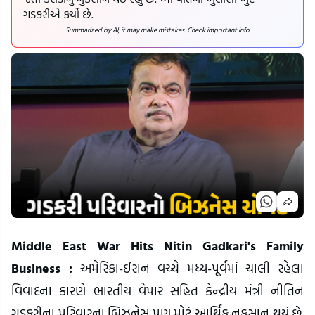
ગડકરીએ કર્યો છે.
Summarized by AI; it may make mistakes. Check important info
Middle East War Hits Nitin Gadkari's Family
Business :
અમેરિકા-ઈરાન વચ્ચે મધ્ય-પૂર્વમાં ચાલી રહેલા
વિવાદના કારણે ભારતીય વેપાર સહિત કેન્દ્રીય મંત્રી નીતિન
ગડકરીના પરિવારના બિઝનેસ પણ મોટું આર્થિક નુકસાન થયું છે.