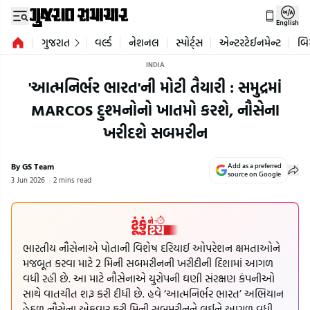
English
ગુજરાત
વર્લ્ડ
નેશનલ
સ્પોર્ટ્સ
એન્ટરટેઈનમેન્ટ
બિ
INDIA
'આત્મનિર્ભર ભારત'ની મોટી તૈયારી : સમુદ્રમાં
MARCOS દુશ્મનોનો ખાતમો કરશે, નૌસેના
ખરીદશે સબમરીન
By GS Team
Add as a preferred
source on Google
3 Jun 2026
2 mins read
ભારતીય નૌસેનાએ પોતાની વિશેષ દરિયાઈ ઓપરેશન ક્ષમતાઓને
મજબૂત કરવા માટે 2 મિની સબમરીનની ખરીદીની દિશામાં આગળ
વધી રહી છે. આ માટે નૌસેનાએ યુરોપની ઘણી સંરક્ષણ કંપનીઓ
સાથે વાતચીત શરૂ કરી દીધી છે. હવે ‘આત્મનિર્ભર ભારત’ અભિયાન
હેઠળ નૌસેના એકવાર ફરી મિની સબમરીનને લઈને આગળ વધી