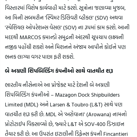
વિસ્તારમાં વિશેષ કાર્યવાહી માટે કરશે. સૂત્રોના જણાવ્યા મુજબ,
આ મિની સબમરીન 'સ્વિમર ડિલિવરી વ્હીકલ' (SDV) અથવા
'સ્પેશિયલ ઓપરેશન્સ વેસલ' (SOV) ના રૂપમાં કામ કરશે. આની
મદદથી MARCOS કમાન્ડો સમુદ્રની અંદરથી ચૂપચાપ લક્ષ્યની
નજીક પહોંચી શકશે અને મિશનને અંજામ આપીને કોઈને પણ
ભનક લાગ્યા વગર પાછા ફરી શકશે.
બે અગ્રણી શિપબિલ્ડિંગ કંપનીઓ સાથે વાતચીત શરૂ
ભારતીય નૌસેનાએ આ પ્રોજેક્ટ માટે દેશની બે અગ્રણી
શિપબિલ્ડિંગ કંપનીઓ – Mazagon Dock Shipbuilders
Limited (MDL) અને Larsen & Toubro (L&T) સાથે પણ
વાતચીત શરૂ કરી છે. MDL એ 'અરોવાના' (Arowana) નામનો
પ્રોટોટાઈપ વિકસાવ્યો છે, જ્યારે L&T એ SOV-400 ડિઝાઇન
તૈયાર કરી છે. આ ઉપરાંત ઇટાલીની ડિફેન્સ કંપની Fincantieri