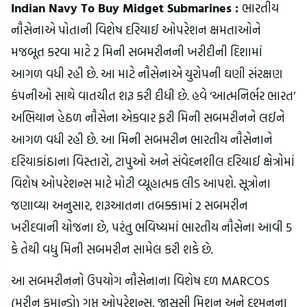
Indian Navy To Buy Midget Submarines :
ભારતીય
નૌસેનાએ પોતાની વિશેષ દરિયાઈ ઓપરેશન ક્ષમતાઓને
મજબૂત કરવા માટે 2 મિની સબમરીનની ખરીદીની દિશામાં
આગળ વધી રહી છે. આ માટે નૌસેનાએ યુરોપની ઘણી સંરક્ષણ
કંપનીઓ સાથે વાતચીત શરૂ કરી દીધી છે. હવે ‘આત્મનિર્ભર ભારત’
અભિયાન હેઠળ નૌસેના એકવાર ફરી મિની સબમરીનને લઈને
આગળ વધી રહી છે. આ મિની સબમરીન ભારતીય નૌસેનાને
દરિયાકાંઠાના વિસ્તારો, ટાપુઓ અને સંવેદનશીલ દરિયાઈ ક્ષેત્રોમાં
વિશેષ ઓપરેશન્સ માટે મોટી વ્યૂહાત્મક લીડ આપશે. સૂત્રોના
જણાવ્યા અનુસાર, શરૂઆતના તબક્કામાં 2 સબમરીન
ખરીદવાની યોજના છે, પરંતુ ભવિષ્યમાં ભારતીય નૌસેના આવી 5
કે તેથી વધુ મિની સબમરીન સામેલ કરી શકે છે.
આ સબમરીનનો ઉપયોગ નૌસેનાના વિશેષ દળ MARCOS
(મરીન કમાન્ડો) ગુપ્ત ઓપરેશન્સ, જાસૂસી મિશન અને દુશ્મનના