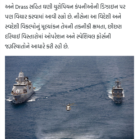
અને Drass સહિત ઘણી યુરોપિયન કંપનીઓની ડિઝાઇન પર
પણ વિચાર કરવામાં આવી રહ્યો છે. નૌસેના આ વિદેશી અને
સ્વદેશી વિકલ્પોનું મૂલ્યાંકન તેમની તકનીકી ક્ષમતા, છીછરા
દરિયાઈ વિસ્તારોમાં ઓપરેશન અને સ્પેશિયલ ફોર્સની
જરૂરિયાતોને આધારે કરી રહી છે.