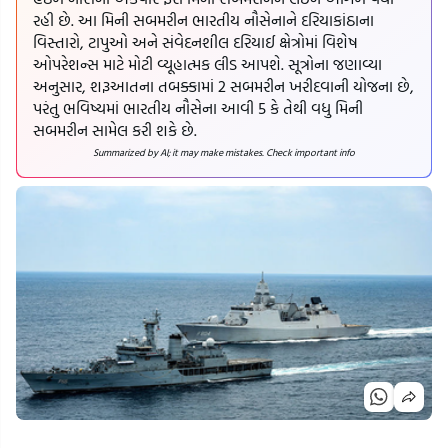
રહી છે. આ મિની સબમરીન ભારતીય નૌસેનાને દરિયાકાંઠાના
વિસ્તારો, ટાપુઓ અને સંવેદનશીલ દરિયાઈ ક્ષેત્રોમાં વિશેષ
ઓપરેશન્સ માટે મોટી વ્યૂહાત્મક લીડ આપશે. સૂત્રોના જણાવ્યા
અનુસાર, શરૂઆતના તબક્કામાં 2 સબમરીન ખરીદવાની યોજના છે,
પરંતુ ભવિષ્યમાં ભારતીય નૌસેના આવી 5 કે તેથી વધુ મિની
સબમરીન સામેલ કરી શકે છે.
Summarized by AI; it may make mistakes. Check important info