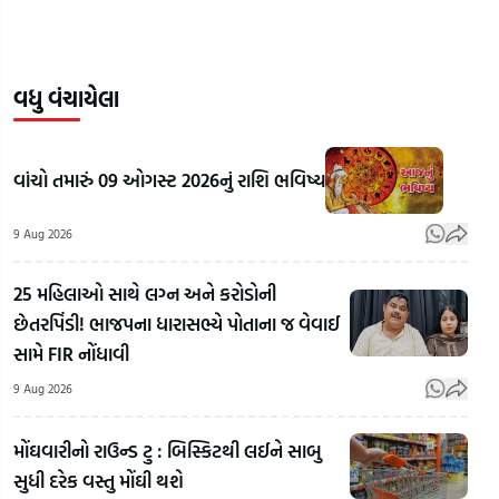
વધુ વંચાયેલા
વાંચો તમારું 09 ઓગસ્ટ 2026નું રાશિ ભવિષ્ય
9 Aug 2026
25 મહિલાઓ સાથે લગ્ન અને કરોડોની
છેતરપિંડી! ભાજપના ધારાસભ્યે પોતાના જ વેવાઈ
સામે FIR નોંધાવી
9 Aug 2026
મોંઘવારીનો રાઉન્ડ ટુ : બિસ્કિટથી લઈને સાબુ
સુધી દરેક વસ્તુ મોંઘી થશે