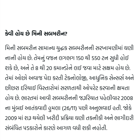
કેવી હોય છે મિની સબમરીન?
મિની સબમરીન સામાન્ય યુદ્ધક સબમરીનની સરખામણીમાં ઘણી
નાની હોય છે. તેમનું વજન લગભગ 150 થી 550 ટન સુધી હોઈ
શકે છે, અને તે 8 થી 20 કમાન્ડોને લઈ જવા માટે સક્ષમ હોય છે.
તેમાં ઓછો અવાજ પેદા કરતી ટેકનોલોજી, આધુનિક સેન્સર્સ અને
છીછરા દરિયાઈ વિસ્તારોમાં સરળતાથી ઓપરેટ કરવાની ક્ષમતા
હોય છે. ભારતમાં આવી સબમરીનની જરૂરિયાત પહેલીવાર 2008
ના મુંબઈ આતંકવાદી હુમલા (26/11) પછી અનુભવાઈ હતી. જોકે
2009 માં શરૂ થયેલી ખરીદી પ્રક્રિયા ઘણી તકનીકી અને ભાગીદારી
સંબંધિત પડકારોને કારણે આગળ વધી શકી નહોતી.