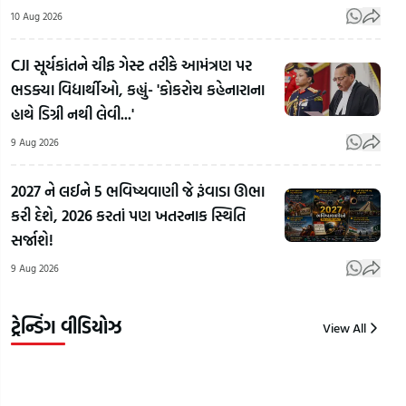
10 Aug 2026
CJI સૂર્યકાંતને ચીફ ગેસ્ટ તરીકે આમંત્રણ પર
Student
ભડક્યા વિદ્યાર્થીઓ, કહ્યું- 'કોકરોચ કહેનારાના
Protest:
'ટોક
હાથે ડિગ્રી નથી લેવી...'
પેપર લીક
ફિલ્મ
મુદ્દે
Ahmedabad:
કામ 
9 Aug 2026
Jharkhand
આનંદનગર
બદ
માં ઊલટી
દુષ્કર્મ કેસના
અભિન
2027 ને લઈને 5 ભવિષ્યવાણી જે રૂંવાડા ઊભા
ગંગા! BJP
આરોપીએ
હુમા
કરી દેશે, 2026 કરતાં પણ ખતરનાક સ્થિતિ
ના પ્રદેશ
ભાગવાનો
કુરે
સર્જાશે!
પ્રમુખ
પ્રયાસ કરતાં
વ્યક
9 Aug 2026
સહિતના
પોલીસે ગોળી
ખુશી
નેતાઓની
મારી | Gujarat
Guj
અટકાયત
Samachar
Sam
ટ્રેન્ડિંગ વીડિયોઝ
View All
10
10
9
Aug
Aug
Aug
2026
2026
2026