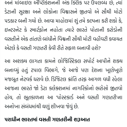
અને મોબાઇલ ઍપ્લિકેશનની એક ક્લિક પર ઉપલબ્ધ છે, ત્યાં
ડેટાની સુરક્ષા અને લોકોના વિશ્વાસને જીતવો એ સૌથી મોટો
પડકાર બની ગયો છે. આવા માહોલમાં શું તમે કલ્પના કરી શકો કે,
ઇન્ટરનેટ કે સ્માર્ટફોન નહોતા ત્યારે ભારતે પોતાની કરોડોની
વસતીને એક તાંતણે બાંધીને વિશ્વની સૌથી મોટી વહીવટી કવાયત
એટલે કે વસતી ગણતરી કેવી રીતે સફળ બનાવી હશે?
આ અશક્ય લાગતા કામને લોજિસ્ટિકલ સપોર્ટ આપીને શક્ય
બનાવ્યું હતું ટપાલ વિભાગે, જે આજે પણ દેશના ખૂણેખૂણે
મજબૂત નેટવર્ક ધરાવે છે. ડિજિટલ ક્રાંતિ તરફ આગળ વધી રહેલા
આજના ભારતે જો ડેટા કલેક્શનમાં નાગરિકોનો ભરોસો જીતવો
હોય, તો ભૂતકાળના આ 'પોસ્ટકાર્ડ અને વસતી ગણતરી'ના
અનોખા સંબંધમાંથી ઘણું શીખવા જેવું છે.
પરાધીન ભારતમાં વસતી ગણતરીની શરૂઆત