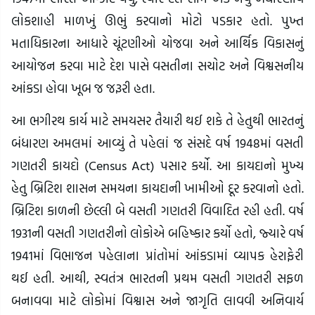
લોકશાહી માળખું ઊભું કરવાનો મોટો પડકાર હતો. પુખ્ત
મતાધિકારના આધારે ચૂંટણીઓ યોજવા અને આર્થિક વિકાસનું
આયોજન કરવા માટે દેશ પાસે વસતીના સચોટ અને વિશ્વસનીય
આંકડા હોવા ખૂબ જ જરૂરી હતા.
આ ભગીરથ કાર્ય માટે સમયસર તૈયારી થઈ શકે તે હેતુથી ભારતનું
બંધારણ અમલમાં આવ્યું તે પહેલાં જ સંસદે વર્ષ 1948માં વસતી
ગણતરી કાયદો (Census Act) પસાર કર્યો. આ કાયદાનો મુખ્ય
હેતુ બ્રિટિશ શાસન સમયના કાયદાની ખામીઓ દૂર કરવાનો હતો.
બ્રિટિશ કાળની છેલ્લી બે વસતી ગણતરી વિવાદિત રહી હતી. વર્ષ
1931ની વસતી ગણતરીનો લોકોએ બહિષ્કાર કર્યો હતો, જ્યારે વર્ષ
1941માં વિભાજન પહેલાના પ્રાંતોમાં આંકડામાં વ્યાપક હેરાફેરી
થઈ હતી. આથી, સ્વતંત્ર ભારતની પ્રથમ વસતી ગણતરી સફળ
બનાવવા માટે લોકોમાં વિશ્વાસ અને જાગૃતિ લાવવી અનિવાર્ય