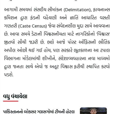
આગામી સમયમાં સંસદીય સીમાંકન (Delimitation), ફાયનાન્સ
કમિશન દ્વારા ફંડની વહેંચણી અને જ્ઞાતિ આધારિત વસતી
ગણતરી (Caste Census) જેવા સંવેદનશીલ મુદ્દા સામે આવવાના
છે. આવા સમયે ડેટાની વિશ્વસનીયતા માટે નાગરિકોનો 'વિશ્વાસ'
જીતવો સૌથી જરૂરી છે. ભલે આજે પોસ્ટ ઑફિસની ભૌતિક
અપીલ ઓછી થઈ ગઈ હોય, પણ સરકારે ભૂતકાળના આ ટપાલ
વિભાગના મોડેલમાંથી શીખીને, સંદેશાવ્યવહારના નવા માધ્યમો
દ્વારા જનતા સાથે એવો જ અતૂટ વિશ્વાસ ફરીથી સ્થાપિત કરવો
પડશે.
વધુ વંચાયેલા
પાકિસ્તાનનો બોક્સર ગ્લાસગોમાં ટીમની હોટલ