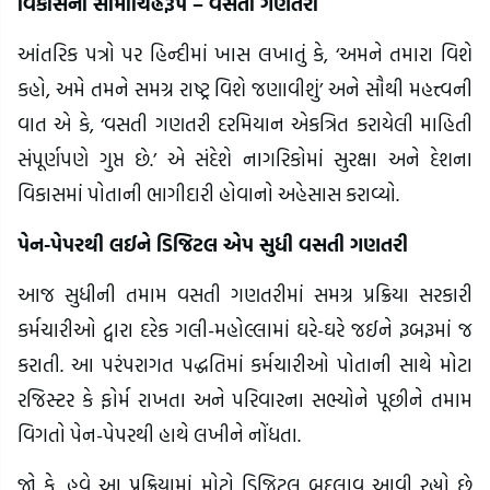
વિકાસના સીમાચિહ્નરૂપ – વસતી ગણતરી
આંતરિક પત્રો પર હિન્દીમાં ખાસ લખાતું કે, ‘અમને તમારા વિશે
કહો, અમે તમને સમગ્ર રાષ્ટ્ર વિશે જણાવીશું’ અને સૌથી મહત્ત્વની
વાત એ કે, ‘વસતી ગણતરી દરમિયાન એકત્રિત કરાયેલી માહિતી
સંપૂર્ણપણે ગુપ્ત છે.’ એ સંદેશે નાગરિકોમાં સુરક્ષા અને દેશના
વિકાસમાં પોતાની ભાગીદારી હોવાનો અહેસાસ કરાવ્યો.
પેન-પેપરથી લઈને ડિજિટલ એપ સુધી વસતી ગણતરી
આજ સુધીની તમામ વસતી ગણતરીમાં સમગ્ર પ્રક્રિયા સરકારી
કર્મચારીઓ દ્વારા દરેક ગલી-મહોલ્લામાં ઘરે-ઘરે જઈને રૂબરૂમાં જ
કરાતી. આ પરંપરાગત પદ્ધતિમાં કર્મચારીઓ પોતાની સાથે મોટા
રજિસ્ટર કે ફોર્મ રાખતા અને પરિવારના સભ્યોને પૂછીને તમામ
વિગતો પેન-પેપરથી હાથે લખીને નોંધતા.
જો કે, હવે આ પ્રક્રિયામાં મોટો ડિજિટલ બદલાવ આવી રહ્યો છે