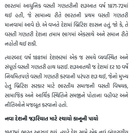
ભારતમાં આધુનિક વસતી ગણતરીની શરૂઆત વર્ષ 1871-72માં
થઈ હતી, જે સામાન્ય રીતે ભારતની પ્રથમ વસતી ગણતરી
માનવામાં આવે છે. એ વખતે દેશમાં બ્રિટિશ શાસન હતું. જો કે, તે
વસતી ગણતરી દેશના તમામ ભાગમાં એકસાથે અને સમાન રીતે
નહોતી થઈ શકી.
ત્યારબાદ વર્ષ 1881માં દેશભરમાં એક જ સમયે વ્યવસ્થિત અને
સંપૂર્ણ વસતી ગણતરી હાથ ધરાઈ. શરૂઆતથી જ દેશમાં દર 10 વર્ષે
નિયમિતપણે વસતી ગણતરી કરવાની પરંપરા શરૂ થઈ, જેનો મુખ્ય
હેતુ બ્રિટિશ સરકાર માટે ભારતીય સમાજની વસતી વિષયક,
સામાજિક અને આર્થિક સ્થિતિને સમજીને પોતાના વહીવટ અને
નીતિઓને મજબૂત કરવાનો હતો.
નવા દેશની જરૂરિયાત માટે રચાયો કાનૂની પાયો
1947માં ભારત આઝાદ થયું, ત્યારે દેશ સામે એક નવું બંધારણીય