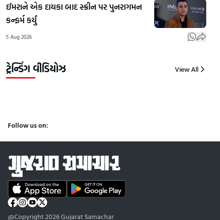
₹100
68 વર્ષીય
અને 
ઈમરાને એક દાયકા બાદ સ્ક્રીન પર પુનરાગમન
કરોડના
નીતુ સિંહ
ઝિન્
કન્ફર્મ કર્યું
વેપારનો
દવાખાને
અમદ
5 Aug 2026
અંદાજ |
પહોંચ્યા |
મુલાક
Gujarat
Gujarat
Guj
samachar
samachar
Sam
ટ્રેન્ડિંગ વીડિયોઝ
View All
5
5
5
Aug
Aug
Aug
2026
2026
2026
Follow us on:
@Copyright 2026 Gujarat Samachar