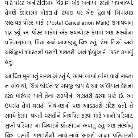
માટે પોસ્ટ અને ટેલિગ્રામ વિભાગે એક અનોખો રસ્તો અપનાવ્યો.
તેમણે દેશભરમાં મોકલાતી ટપાલ પર એક દ્વિભાષી ચિત્રાત્મક
'સહાયક પોસ્ટ માર્ક' (Postal Cancellation Mark) લગાવવાનું
શરૂ કર્યું. આ પોસ્ટ માર્કમાં એક લંબચોરસ ફ્રેમમાં ત્રણ સભ્યોના
પરિવાર(માતા, પિતા અને બાળક)નું ચિત્ર હતું, જેમાં હિન્દી અને
અંગ્રેજીમાં ‘ભારતની વસતી ગણતરી’ અને ‘ફેબ્રુઆરી 1951’ લખેલું
હતું.
આ ચિત્ર મૂકવાનું કારણ એ હતું કે, દેશમાં લાખો લોકો વાંચી શકતા
ન હોવાથી, ચિત્ર જોઈને જ સમજી જાય કે આ અભિયાન દેશના
દરેક પરિવાર અને તેના સભ્યોની ગણતરી કરવા માટે છે. આ
ઉપરાંત તેમાં વસતી નિયંત્રણનો પણ આડકતરો સંદેશ હતો. તે
સમયે દેશમાં વધતી વસતીને નિયંત્રિત કરવા માટે 'નાનો પરિવાર,
સુખી પરિવાર' ના વિચારને પ્રોત્સાહન અપાતું હતું. ત્રણ સભ્યોનું
ચિત્ર વસતી ગણતરીની સાથે-સાથે આદર્શ નાના પરિવારની