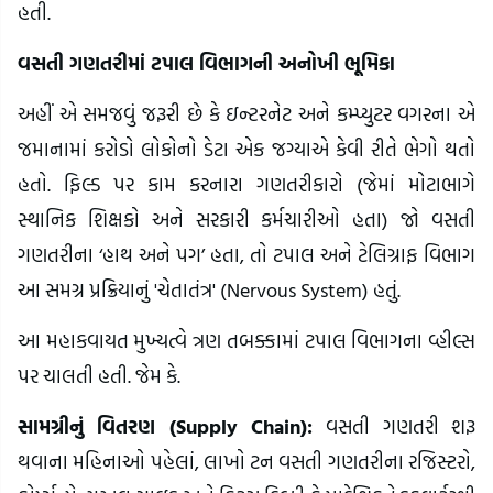
હતી.
વસતી ગણતરીમાં ટપાલ વિભાગની અનોખી ભૂમિકા
અહીં એ સમજવું જરૂરી છે કે ઇન્ટરનેટ અને કમ્પ્યુટર વગરના એ
જમાનામાં કરોડો લોકોનો ડેટા એક જગ્યાએ કેવી રીતે ભેગો થતો
હતો. ફિલ્ડ પર કામ કરનારા ગણતરીકારો (જેમાં મોટાભાગે
સ્થાનિક શિક્ષકો અને સરકારી કર્મચારીઓ હતા) જો વસતી
ગણતરીના ‘હાથ અને પગ’ હતા, તો ટપાલ અને ટેલિગ્રાફ વિભાગ
આ સમગ્ર પ્રક્રિયાનું 'ચેતાતંત્ર' (Nervous System) હતું.
આ મહાકવાયત મુખ્યત્વે ત્રણ તબક્કામાં ટપાલ વિભાગના વ્હીલ્સ
પર ચાલતી હતી. જેમ કે.
સામગ્રીનું વિતરણ (Supply Chain):
વસતી ગણતરી શરૂ
થવાના મહિનાઓ પહેલાં, લાખો ટન વસતી ગણતરીના રજિસ્ટરો,