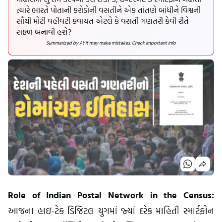
ત્યારે ભારતે પોતાની કરોડોની વસતીને એક તાંતણે બાંધીને વિશ્વની
સૌથી મોટી વહીવટી કવાયત એટલે કે વસતી ગણતરી કેવી રીતે
સફળ બનાવી હશે?
Summarized by AI; it may make mistakes. Check important info
Role of Indian Postal Network in the Census:
આજના હાઇ-ટેક ડિજિટલ યુગમાં જ્યાં દરેક માહિતી સ્માર્ટફોન