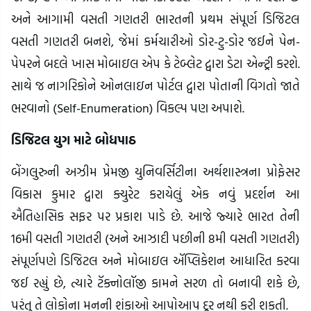
અને આગામી વસતી ગણતરી ભારતની પ્રથમ સંપૂર્ણ ડિજિટલ
વસતી ગણતરી બનશે, જેમાં કર્મચારીઓ ડોર-ટુ-ડોર જઈને પેન-
પેપરને બદલે ખાસ મોબાઇલ એપ કે ટેબ્લેટ દ્વારા ડેટા એન્ટ્રી કરશે.
સાથે જ નાગરિકોને ઓનલાઇન પોર્ટલ દ્વારા પોતાની વિગતો જાતે
ભરવાનો (Self-Enumeration) વિકલ્પ પણ અપાશે.
ડિજિટલ યુગ માટે બોધપાઠ
બેંગલુરુની અઝીમ પ્રેમજી યુનિવર્સિટીના અર્થશાસ્ત્રના પ્રોફેસર
વિકાસ કુમાર દ્વારા ક્યુરેટ કરાયેલું એક નવું પ્રદર્શન આ
ઐતિહાસિક સફર પર પ્રકાશ પાડે છે. આજે જ્યારે ભારત તેની
16મી વસતી ગણતરી (અને આઝાદી પછીની 8મી વસતી ગણતરી)
સંપૂર્ણપણે ડિજિટલ અને મોબાઇલ ઍપ્લિકેશન આધારિત કરવા
જઈ રહ્યું છે, ત્યારે ટૅક્નોલૉજી કામને સરળ તો બનાવી શકે છે,
પરંતુ તે લોકોના મનની શંકાઓ આપોઆપ દૂર નથી કરી શકતી.