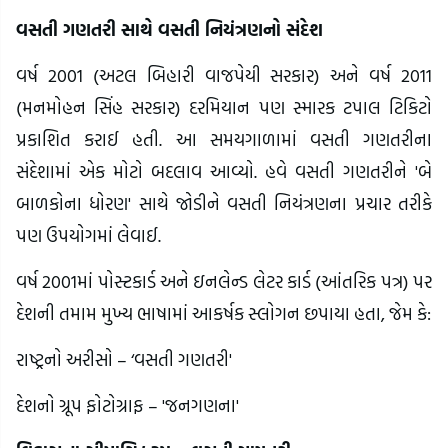
વસતી ગણતરી સાથે વસતી નિયંત્રણનો સંદેશ
વર્ષ 2001 (અટલ બિહારી વાજપેયી સરકાર) અને વર્ષ 2011
(મનમોહન સિંહ સરકાર) દરમિયાન પણ સ્મારક ટપાલ ટિકિટો
પ્રકાશિત કરાઈ હતી. આ સમયગાળામાં વસતી ગણતરીના
સંદેશામાં એક મોટો બદલાવ આવ્યો. હવે વસતી ગણતરીને 'બે
બાળકોના ધોરણ' સાથે જોડીને વસતી નિયંત્રણના પ્રચાર તરીકે
પણ ઉપયોગમાં લેવાઈ.
વર્ષ 2001માં પોસ્ટકાર્ડ અને ઇનલેન્ડ લેટર કાર્ડ (આંતરિક પત્ર) પર
દેશની તમામ મુખ્ય ભાષામાં આકર્ષક સ્લોગન છપાયા હતા, જેમ કે:
રાષ્ટ્રનો અરીસો – ‘વસતી ગણતરી'
દેશનો ગ્રૂપ ફોટોગ્રાફ – 'જનગણના'