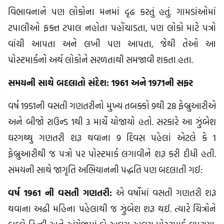
વિભાવનાને પણ લોકોના મનમાં દૃઢ કરતું હતું. ગામડાંઓમાં
ટપાલીઓ ફક્ત ટપાલ નહોતા પહોંચાડતા, પણ લોકો માટે પત્રો
વાંચી આપતા અને લખી પણ આપતા, જેથી તેઓ આ
પોસ્ટમાર્કનો અર્થ લોકોને સરળતાથી સમજાવી શકતા હતા.
સમયની સાથે બદલાતો સંદેશ: 1961 અને 1971ની સફર
વર્ષ 1951ની વસતી ગણતરીનો મુખ્ય તબક્કો 9થી 28 ફેબ્રુઆરીએ
અને બીજો રાઉન્ડ 1થી 3 માર્ચે યોજાયો હતો. સરકારે આ ઝુંબેશ
ઘરગથ્થુ ગણતરી શરૂ થવાના 9 દિવસ પહેલાં એટલે કે 1
ફેબ્રુઆરીથી જ પત્રો પર પોસ્ટમાર્ક લગાવીને શરૂ કરી દીધી હતી.
સમયની સાથે જાગૃતિ અભિયાનની પદ્ધતિ પણ બદલાતી ગઈ:
વર્ષ 1961 ની વસતી ગણતરી:
એ વર્ષોમાં વસતી ગણતરી શરૂ
થવાના અઢી મહિના પહેલાથી જ ઝુંબેશ શરૂ થઈ. ત્યારે ચિત્રોને