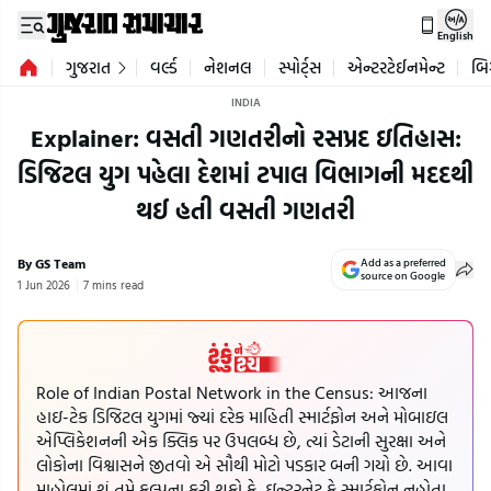
English
ગુજરાત
વર્લ્ડ
નેશનલ
સ્પોર્ટ્સ
એન્ટરટેઈનમેન્ટ
બિ
INDIA
Explainer: વસતી ગણતરીનો રસપ્રદ ઇતિહાસ:
ડિજિટલ યુગ પહેલા દેશમાં ટપાલ વિભાગની મદદથી
થઈ હતી વસતી ગણતરી
By GS Team
Add as a preferred
source on Google
1 Jun 2026
7 mins read
Role of Indian Postal Network in the Census: આજના
હાઇ-ટેક ડિજિટલ યુગમાં જ્યાં દરેક માહિતી સ્માર્ટફોન અને મોબાઇલ
એપ્લિકેશનની એક ક્લિક પર ઉપલબ્ધ છે, ત્યાં ડેટાની સુરક્ષા અને
લોકોના વિશ્વાસને જીતવો એ સૌથી મોટો પડકાર બની ગયો છે. આવા
માહોલમાં શું તમે કલ્પના કરી શકો કે, ઇન્ટરનેટ કે સ્માર્ટફોન નહોતા