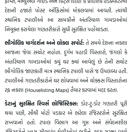
ફોર્મ્સ, મેન્યુઅલ ગાઇડ અને કિટ્સ દિલ્હી કે પ્રાદેશિક હેડક્વાર્ટરથી
દેશની હજારો પોસ્ટ ઑફિસોમાં મોકલવામાં આવતી. ત્યાંથી
સ્થાનિક ટપાલીઓ આ સામગ્રીને અંતરિયાળ ગામડાઓમાં
નિયુક્ત કરાયેલા ગણતરીકારો સુધી સુરક્ષિત પહોંચાડતા.
ભૌગોલિક માર્ગદર્શન અને લોકલ સપોર્ટ:
તે સમયે દેશના નકશા
આજના જેવા સચોટ નહોતા. દુર્ગમ પહાડી વિસ્તારો, જંગલો કે
અંતરિયાળ ગામડાઓમાં કયું ઘર ક્યાં આવેલું છે તેની સચોટ
ભૌગોલિક જાણકારી માત્ર સ્થાનિક ટપાલી પાસે જ ઉપલબ્ધ હતી.
ટપાલીઓ ગણતરીકારોને ઘર શોધવામાં અને ચોક્કસ વિસ્તારોના
રફ નકશા (Houselisting Maps) તૈયાર કરવામાં મદદ કરતા.
ડેટાનું સુરક્ષિત રિવર્સ લોજિસ્ટિક્સ:
ડોર-ટુ-ડોર ગણતરી પૂરી
થયા પછી, સૌથી મોટો પડકાર એ ભરેલા રજિસ્ટરોને સુરક્ષિત
રાખવાનો હતો. ટપાલ વિભાગ આ ગુપ્ત અને સંવેદનશીલ
રજિસ્ટરોને ખાસ સીલબંધ થેલીઓમાં ભરીને, કડક સુરક્ષા વચ્ચે