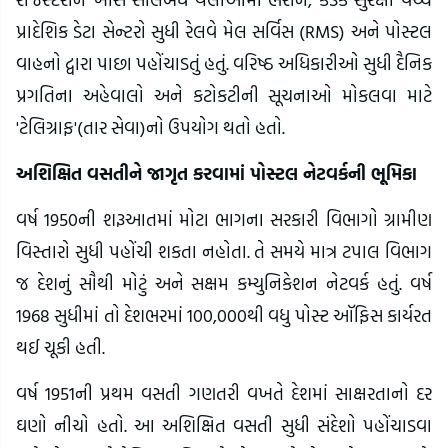
પ્રાદેશિક ડેટા સેન્ટરો સુધી રેલવે મેલ સર્વિસ (RMS) અને પોસ્ટલ
વાહનો દ્વારા પાછા પહોંચાડતું હતું. વરિષ્ઠ અધિકારીઓ સુધી દૈનિક
પ્રગતિના અહેવાલો અને કટોકટીની સૂચનાઓ મોકલવા માટે
'ટેલિગ્રાફ'(તાર સેવા)નો ઉપયોગ થતો હતો.
અશિક્ષિત વસતીને જાગૃત કરવામાં પોસ્ટલ નેટવર્કની ભૂમિકા
વર્ષ 1950ની શરૂઆતમાં મોટા ભાગના સરકારી વિભાગો ગ્રામીણ
વિસ્તારો સુધી પહોંચી શકતા નહોતા. તે સમયે માત્ર ટપાલ વિભાગ
જ દેશનું સૌથી મોટું અને સક્ષમ કમ્યુનિકેશન નેટવર્ક હતું. વર્ષ
1968 સુધીમાં તો દેશભરમાં 100,000થી વધુ પોસ્ટ ઑફિસ કાર્યરત
થઈ ચૂકી હતી.
વર્ષ 1951ની પ્રથમ વસતી ગણતરી વખતે દેશમાં સાક્ષરતાનો દર
ઘણો નીચો હતો. આ અશિક્ષિત વસતી સુધી સંદેશો પહોંચાડવા