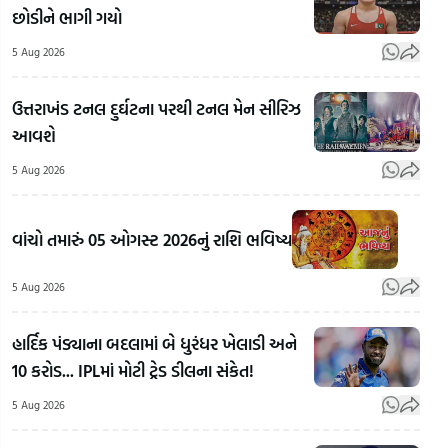
છોડીને ભાગી ગયો
5 Aug 2026
ઉત્તરાખંડ ટનલ દુર્ઘટના પરથી ટનલ મેન સીરિઝ
આવશે
5 Aug 2026
વાંચો તમારું 05 ઓગસ્ટ 2026નું રાશિ ભવિષ્ય
15મી
ઓગસ્ટ
5 Aug 2026
પહેલા
દેશભરમાં
હાર્દિક પંડ્યાના બદલામાં બે ધુરંધર ખેલાડી અને
સુરતી
બ્લેક
Sun
10 કરોડ... IPLમાં મોટી ટ્રેડ ડીલના સંકેત!
તિરંગાની
ગોગલ્સ
In
ભારે
ચડાવી,
Ahm
5 Aug 2026
ડિમાન્ડ!
છત્રી લઈને
સની