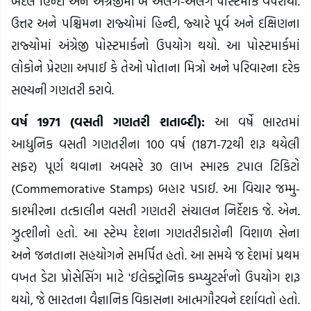
બદલે હિન્દી અને અંગ્રેજીમાં બે અલગ-અલગ પોસ્ટમાર્ક વપરાયા.
ઉત્તર અને પશ્ચિમના રાજ્યોમાં હિન્દી, જ્યારે પૂર્વ અને દક્ષિણના
રાજ્યોમાં અંગ્રેજી પોસ્ટમાર્કનો ઉપયોગ થયો. આ પોસ્ટમાર્કમાં
લોકોને પ્રેરણા અપાઈ કે તેઓ પોતાના મિત્રો અને પરિવારના દરેક
સભ્યની ગણતરી કરાવે.
વર્ષ 1971 (વસતી ગણતરી શતાબ્દી):
આ વર્ષે ભારતમાં
આધુનિક વસતી ગણતરીના 100 વર્ષ (1871-72થી શરૂ થયેલી
સફર) પૂર્ણ થવાના અવસરે 30 લાખ સ્મારક ટપાલ ટિકિટો
(Commemorative Stamps) બહાર પડાઈ. આ વિચાર જમ્મુ-
કાશ્મીરના તત્કાલીન વસતી ગણતરી સંચાલન નિર્દેશક જે. એન.
ઝુત્શીનો હતો. આ સ્ટેમ્પ દેશના ગણતરીકારોની વિશાળ સેના
અને જનતાના સહયોગને સમર્પિત હતો. આ સમયે જ દેશમાં પ્રથમ
વખત ડેટા પ્રોસેસિંગ માટે 'ઈલેક્ટ્રોનિક કમ્પ્યુટર્સ'નો ઉપયોગ શરૂ
થયો, જે ભારતના વૈજ્ઞાનિક વિકાસના આત્મગૌરવને દર્શાવતો હતો.