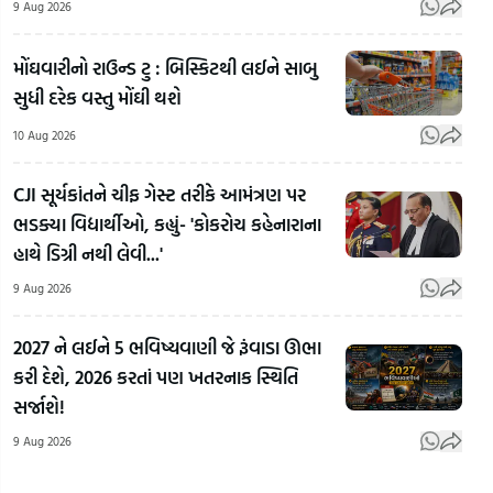
9 Aug 2026
મોંઘવારીનો રાઉન્ડ ટુ : બિસ્કિટથી લઈને સાબુ
સુધી દરેક વસ્તુ મોંઘી થશે
10 Aug 2026
CJI સૂર્યકાંતને ચીફ ગેસ્ટ તરીકે આમંત્રણ પર
Student
ભડક્યા વિદ્યાર્થીઓ, કહ્યું- 'કોકરોચ કહેનારાના
Protest:
'ટોક
હાથે ડિગ્રી નથી લેવી...'
પેપર લીક
ફિલ્મ
મુદ્દે
Ahmedabad:
કામ 
9 Aug 2026
Jharkhand
આનંદનગર
બદ
માં ઊલટી
દુષ્કર્મ કેસના
અભિન
2027 ને લઈને 5 ભવિષ્યવાણી જે રૂંવાડા ઊભા
ગંગા! BJP
આરોપીએ
હુમા
કરી દેશે, 2026 કરતાં પણ ખતરનાક સ્થિતિ
ના પ્રદેશ
ભાગવાનો
કુરે
સર્જાશે!
પ્રમુખ
પ્રયાસ કરતાં
વ્યક
9 Aug 2026
સહિતના
પોલીસે ગોળી
ખુશી
નેતાઓની
મારી | Gujarat
Guj