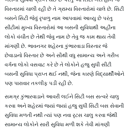
વિસ્તારમાં ચાલી રહી છે તે ગ્રામ્ય વિસ્તારોમાં ચાલે છે. સિટી
બસને સિટી જેવું રૃપાળુ નામ આપવામાં આવ્યુ છે પરંતુ
સીટીમાં મુખ્ય વિસ્તારોમાં આ બસની સુવિધાથી અહીંના
લોકો વંચીત છે તેથી જેવુ નામ છે તેવુ જ કામ થાય તેવી
માંગણી છે. ભાવનગર શહેરના કુંભારવાડા વિસ્તાર જે
છેવાડાનો વિસ્તાર છે અને સૌથી વધુ સામાન્ય અને ગરીબ
વર્ગના લોકો વસવાટ કરે છે તે લોકોને હજુ સુધી સીટી
બસની સુવિધા પ્રાપ્ત થઈ નથી
,
જેના કારણે વિદ્યાર્થીઓને
પણ પારાવાર તકલીફ પડી રહી છે.
સમગ્ર કુંભારવાડાને આવરી લઈને સિટી બસ સત્વરે ચાલુ
કરવા અને શહેરમાં જયાં જયાં હજુ સુધી સિટી બસ સેવાની
સુવિધા મળતી નથી ત્યાં પણ નવા રૃટસ ચાલુ કરવા જેથી
સામાન્ય લોકોને સારી સુવિધા મળી શકે તેવી માંગણી