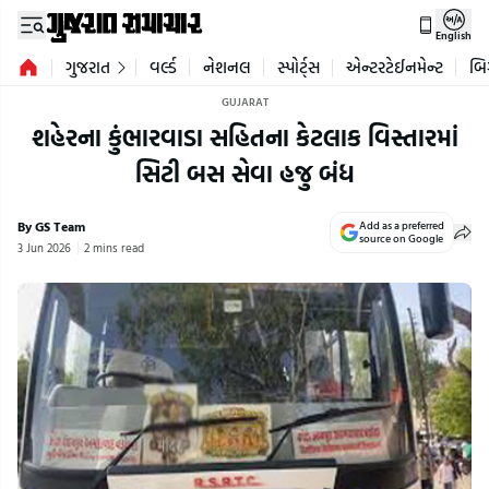
English
ગુજરાત
વર્લ્ડ
નેશનલ
સ્પોર્ટ્સ
એન્ટરટેઈનમેન્ટ
બિ
GUJARAT
શહેરના કુંભારવાડા સહિતના કેટલાક વિસ્તારમાં
સિટી બસ સેવા હજુ બંધ
By GS Team
Add as a preferred
source on Google
3 Jun 2026
2 mins read