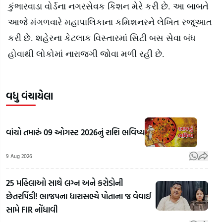
કુંભારવાડા વોર્ડના નગરસેવક કિશન મેરે કરી છે. આ બાબતે
આજે મંગળવારે મહાપાલિકાના કમિશનરને લેખિત રજૂઆત
કરી છે. શહેરના કેટલાક વિસ્તારમાં સિટી બસ સેવા બંધ
હોવાથી લોકોમાં નારાજગી જોવા મળી રહી છે.
વધુ વંચાયેલા
વાંચો તમારું 09 ઓગસ્ટ 2026નું રાશિ ભવિષ્ય
9 Aug 2026
25 મહિલાઓ સાથે લગ્ન અને કરોડોની
છેતરપિંડી! ભાજપના ધારાસભ્યે પોતાના જ વેવાઈ
સામે FIR નોંધાવી