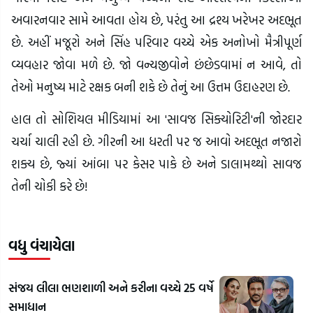
અવારનવાર સામે આવતા હોય છે, પરંતુ આ દ્રશ્ય ખરેખર અદભૂત
છે. અહીં મજૂરો અને સિંહ પરિવાર વચ્ચે એક અનોખો મૈત્રીપૂર્ણ
વ્યવહાર જોવા મળે છે. જો વન્યજીવોને છંછેડવામાં ન આવે, તો
તેઓ મનુષ્ય માટે રક્ષક બની શકે છે તેનું આ ઉત્તમ ઉદાહરણ છે.
હાલ તો સોશિયલ મીડિયામાં આ 'સાવજ સિક્યોરિટી'ની જોરદાર
ચર્ચા ચાલી રહી છે. ગીરની આ ધરતી પર જ આવો અદભૂત નજારો
શક્ય છે, જ્યાં આંબા પર કેસર પાકે છે અને ડાલામથ્થો સાવજ
તેની ચોકી કરે છે!
વધુ વંચાયેલા
સંજય લીલા ભણશાળી અને કરીના વચ્ચે 25 વર્ષે
સમાધાન