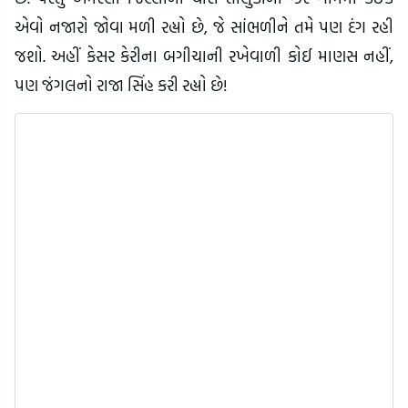
એવો નજારો જોવા મળી રહ્યો છે, જે સાંભળીને તમે પણ દંગ રહી
જશો. અહીં કેસર કેરીના બગીચાની રખેવાળી કોઈ માણસ નહીં,
પણ જંગલનો રાજા સિંહ કરી રહ્યો છે!