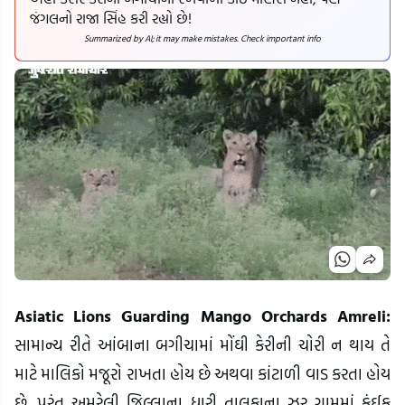
જંગલનો રાજા સિંહ કરી રહ્યો છે!
Summarized by AI; it may make mistakes. Check important info
Asiatic Lions Guarding Mango Orchards Amreli:
સામાન્ય રીતે આંબાના બગીચામાં મોંઘી કેરીની ચોરી ન થાય તે
માટે માલિકો મજૂરો રાખતા હોય છે અથવા કાંટાળી વાડ કરતા હોય
છે. પરંતુ અમરેલી જિલ્લાના ધારી તાલુકાના ઝર ગામમાં કંઈક