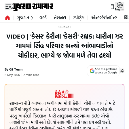
English
ગુજરાત
વર્લ્ડ
નેશનલ
સ્પોર્ટ્સ
એન્ટરટેઈનમેન્ટ
બિ
GUJARAT
VIDEO | 'કેસર' કેરીના 'કેસરી' રક્ષક: ધારીના ઝર
ગામમાં સિંહ પરિવાર બન્યો આંબાવાડીનો
ચોકીદાર, ભાગ્યે જ જોવા મળે તેવા દ્રશ્યો
By GS Team
Add as a preferred
source on Google
6 May 2026
2 mins read
સામાન્ય રીતે આંબાના બગીચામાં મોંઘી કેરીની ચોરી ન થાય તે માટે
માલિકો મજૂરો રાખતા હોય છે અથવા કાંટાળી વાડ કરતા હોય છે.
પરંતુ અમરેલી જિલ્લાના ધારી તાલુકાના ઝર ગામમાં કંઈક એવો
નજારો જોવા મળી રહ્યો છે, જે સાંભળીને તમે પણ દંગ રહી જશો.
અહીં કેસર કેરીના બગીચાની રખેવાળી કોઈ માણસ નહીં, પણ