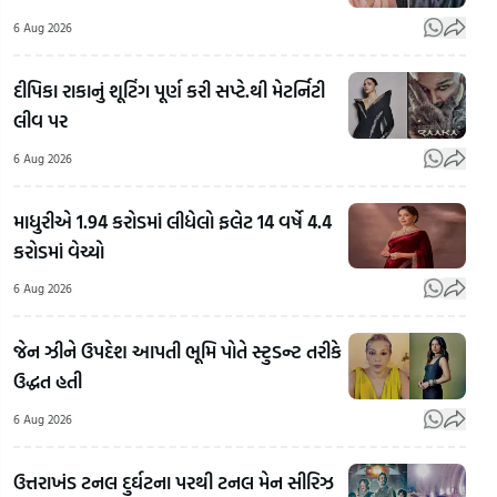
6 Aug 2026
દીપિકા રાકાનું શૂટિંગ પૂર્ણ કરી સપ્ટે.થી મેટર્નિટી
લીવ પર
6 Aug 2026
માધુરીએ 1.94 કરોડમાં લીધેલો ફલેટ 14 વર્ષે 4.4
કરોડમાં વેચ્યો
RSS
Chief
6 Aug 2026
Mohan
Bhagwat
ગુજર
જેન ઝીને ઉપદેશ આપતી ભૂમિ પોતે સ્ટુડન્ટ તરીકે
Mohan
On
જેના
ઉદ્ધત હતી
Bhagwat
LGBTQ:
પ્રત
On Gen Z:
LGBTQ+
લાગ્
6 Aug 2026
RSSના
અને
એના
સરસંઘચાલક
સમલૈંગિક
પની
ઉત્તરાખંડ ટનલ દુર્ઘટના પરથી ટનલ મેન સીરિઝ