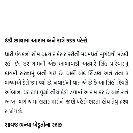
ઠંડી છાયામાં આરામ અને રાત્રે કડક પહેરો
ધારી પંથકની સીમ અત્યારે કેસર કેરીની મધમધતી સુગંધથી મહેકી
રહી છે. ઝર ગામની એક આંબાવાડી અત્યારે સિંહ પરિવારનું
કાયમી સરનામું બની ગઈ છે. અહીં એક સિંહણ અને તેના 3
બચ્ચાએ ડેરો જમાવ્યો છે. નવાઈની વાત એ છે કે આ સિંહો દિવસે
આંબાના ઘટાટોપ વૃક્ષો નીચે ઠંડી હવામાં આરામ કરે છે અને રાત્રે
આખા બગીચામાં લટાર મારીને જાણે પહેરો ભરતા હોય તેવું દ્રશ્ય
સર્જાય છે.
સાવજ બન્યા ખેડૂતોના રક્ષક