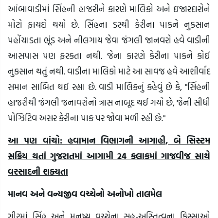
આંબાવાડીમાં સિંહની હાજરીને કારણે માલિકો અને ઇજારદારોને
મોટો ફાયદો થયો છે. સિંહના ડરથી કેરીના પાકને નુકસાન
પહોંચાડતા ભૂંડ અને નીલગાય જેવા જંગલી જાનવરો હવે વાડીની
આસપાસ પણ ફરકતા નથી. જેના કારણે કેરીના પાકને કોઈ
નુકસાન થતું નથી. વાડીના માલિકો માટે આ સાવજ હવે આશીર્વાદ
સમાન સાબિત થઈ રહ્યા છે. વાડી માલિકનું કહેવું છે કે, "સિંહની
હાજરીથી જંગલી જનાવરોનો ત્રાસ નાબૂદ થઈ ગયો છે, જેની સીધી
પોઝિટિવ અસર કેરીના પાક પર જોવા મળી રહી છે."
આ પણ વાંચો: હવામાન વિભાગની આગાહી, બે સિસ્ટમ
સક્રિય થતાં ગુજરાતમાં આગામી 24 કલાકમાં ગાજવીજ સાથે
વરસાદની શક્યતા
માનવ અને વન્યજીવ વચ્ચેનો અનોખો તાલમેલ
ગીરમાં સિંહ અને મનુષ્ય વચ્ચેના સહ-અસ્તિત્વના કિસ્સાઓ