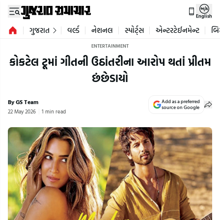
English
ગુજરાત
વર્લ્ડ
નેશનલ
સ્પોર્ટ્સ
એન્ટરટેઈનમેન્ટ
બિ
ENTERTAINMENT
કોકટેલ ટૂમાં ગીતની ઉઠાંતરીના આરોપ થતાં પ્રીતમ
છંછેડાયો
By GS Team
Add as a preferred
source on Google
22 May 2026
1 min read