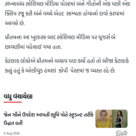
સંખ્યાબંધ સોશિયલ મીડિયા પોસ્ટમાં બંને ગીતોની એક પછી એક
ક્લિપ રજૂ કરી બંને વચ્ચે બેહદ સામ્યતા હોવાનો દાવો કરવામાં
આવ્યો છે.
પ્રીતમના આ ખુલાસા બાદ સોશિયલ મીડિયા પર યૂઝર્સ બે
છાવણીમાં વહેંચાઈ ગયા હતા.
કેટલાક લોકોએ પ્રીતમનો બચાવ પણ કર્યો હતો તો બીજા કેટલાકે
કહ્યું હતું કે બોલીવુડ હંમશાં કોપી પેસ્ટમાં જ વ્યસ્ત રહે છે.
વધુ વંચાયેલા
જેન ઝીને ઉપદેશ આપતી ભૂમિ પોતે સ્ટુડન્ટ તરીકે
ઉદ્ધત હતી
6 Aug 2026