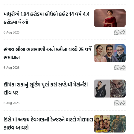
માધુરીએ 1.94 કરોડમાં લીધેલો ફલેટ 14 વર્ષે 4.4
કરોડમાં વેચ્યો
6 Aug 2026
સંજય લીલા ભણશાળી અને કરીના વચ્ચે 25 વર્ષે
Arvind
સમાધાન
Kejriwal
એ
6 Aug 2026
વીડિયો
Banaskantha:
બનાવીને
દીપિકા રાકાનું શૂટિંગ પૂર્ણ કરી સપ્ટે.થી મેટર્નિટી
અજમલભાઈ
કહ્યું,
થર્ડ પ
લીવ પર
ચૌધરીના
સરકાર
વીમા
અપહરણ અને
વિરુદ્ધ
વગર
6 Aug 2026
કાંકરેજ લાફા
બોલશો
વાહ
કાંડમાં
તો 3
ઈંધણ
ડિસે.માં અજય દેવગણની રેન્જરને બદલે ગોલમાલ
ઓગડમઠના
કલાકમાં
આપ
ફાઈવ આવશે
મહંત
વીડિયો
સુપ્ર