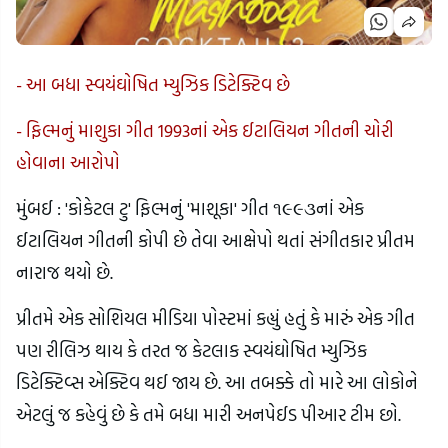
- આ બધા સ્વયંઘોષિત મ્યુઝિક ડિટેક્ટિવ છે
- ફિલ્મનું માશુકા ગીત 1993નાં એક ઈટાલિયન ગીતની ચોરી
હોવાના આરોપો
મુંબઈ : 'કોકેટલ ટુ' ફિલ્મનું 'માશૂકા' ગીત ૧૯૯૩નાં એક
ઈટાલિયન ગીતની કોપી છે તેવા આક્ષેપો થતાં સંગીતકાર પ્રીતમ
નારાજ થયો છે.
પ્રીતમે એક સોશિયલ મીડિયા પોસ્ટમાં કહ્યું હતું કે મારું એક ગીત
પણ રીલિઝ થાય કે તરત જ કેટલાક સ્વયંઘોષિત મ્યુઝિક
ડિટેક્ટિવ્સ એક્ટિવ થઈ જાય છે. આ તબક્કે તો મારે આ લોકોને
એટલું જ કહેવું છે કે તમે બધા મારી અનપેઈડ પીઆર ટીમ છો.