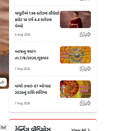
માધુરીએ 1.94 કરોડમાં લીધેલો
ફલેટ 14 વર્ષે 4.4 કરોડમાં
વેચ્યો
6 Aug 2026
આજનુ પંચાંગ
તા.7/8/2026,શુક્રવાર
7 Aug 2026
વાંચો તમારું 07 ઓગસ્ટ
2026નું રાશિ ભવિષ્ય
7 Aug 2026
Rahul
અલમોડાના
ેક્ટ
Gandhi's
રવિ ટમ્ટાએ
ટ્રેન્ડિંગ વીડિયોઝ
View All