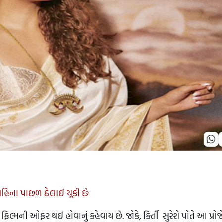
ણ મહિના પાછળ ઠેલાઈ ચૂકી છે
ક ફિલ્મની ઓફર થઈ હોવાનું કહેવાય છે. જોકે, કિર્તી સુરેશે પોતે આ પ્રોજ