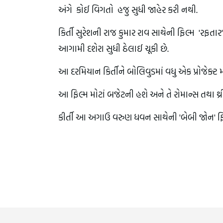
અંગે કોઈ વિગતો હજુ સુધી જાહેર કરી નથી.
કિર્તી સુરેશની રાજ કુમાર રાવ સાથેની ફિલ્મ 'રફત
આગામી દશેરા સુધી ઠેલાઈ ચૂકી છે.
આ દરમિયાન કિર્તીને બોલિવુડમાં વધુ એક પ્રોજેક્ટ 
આ ફિલ્મ મોટાં બજેટની હશે અને તે રોમાન્સ તથા થ
કીર્તી આ અગાઉ વરુણ ધવન સાથેની 'બેબી જોન' ફિ