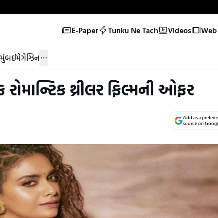
E-Paper
Tunku Ne Tach
Videos
Web 
મુંબઈ
મેગેઝિન
એક રોમાન્ટિક થ્રીલર ફિલ્મની ઓફર
Add as a preferr
source on Goog