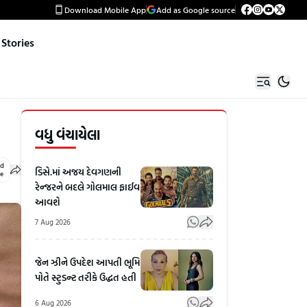
Download Mobile App
Add as Google source
Stories
વધુ વંચાયેલા
ed
ડિસે.માં અજય દેવગણની
le
રેન્જરને બદલે ગોલમાલ ફાઈવ
આવશે
7 Aug 2026
જેન ઝીને ઉપદેશ આપતી ભૂમિ
પોતે સ્ટુડન્ટ તરીકે ઉદ્ધત હતી
6 Aug 2026