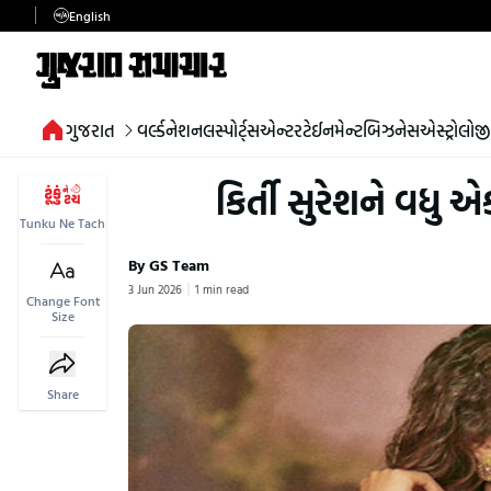
English
ગુજરાત
વર્લ્ડ
નેશનલ
સ્પોર્ટ્સ
એન્ટરટેઈનમેન્ટ
બિઝનેસ
એસ્ટ્રોલોજી
કિર્તી સુરેશને વધુ 
Tunku Ne Tach
By GS Team
3 Jun 2026
1 min read
Change Font
Size
Share