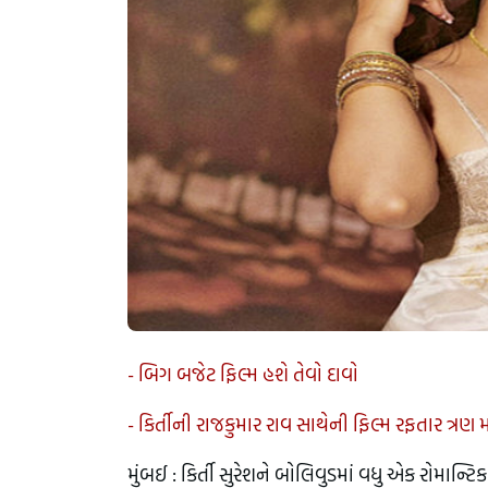
- બિગ બજેટ ફિલ્મ હશે તેવો દાવો
- કિર્તીની રાજકુમાર રાવ સાથેની ફિલ્મ રફતાર ત્ર
મુંબઈ : કિર્તી સુરેશને બોલિવુડમાં વધુ એક રોમાન્ટિ