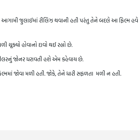
ાર' આગામી જુલાઈમાં રીલિઝ થવાની હતી પરંતુ તેને બદલે આ ફિલ્મ હવે
મળી ચૂક્યો હોવાનો દાવો થઈ રહ્યો છે.
્રીલરનું જોનર ધરાવતી હશે એમ કહેવાય છે.
લ્મમાં જોવા મળી હતી. જોકે, તેને ધારી સફળતા મળી ન હતી.