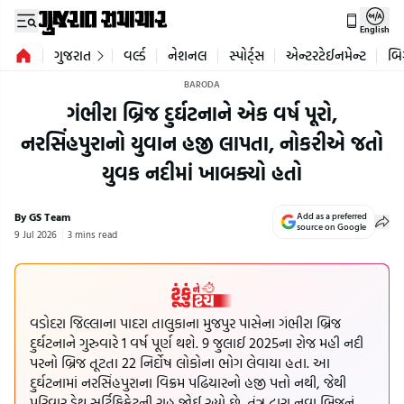
English
ગુજરાત
વર્લ્ડ
નેશનલ
સ્પોર્ટ્સ
એન્ટરટેઈનમેન્ટ
બિ
BARODA
ગંભીરા બ્રિજ દુર્ઘટનાને એક વર્ષ પૂરો,
નરસિંહપુરાનો યુવાન હજી લાપતા, નોકરીએ જતો
યુવક નદીમાં ખાબક્યો હતો
By GS Team
Add as a preferred
source on Google
9 Jul 2026
3 mins read
વડોદરા જિલ્લાના પાદરા તાલુકાના મુજપુર પાસેના ગંભીરા બ્રિજ
દુર્ઘટનાને ગુરુવારે 1 વર્ષ પૂર્ણ થશે. 9 જુલાઈ 2025ના રોજ મહી નદી
પરનો બ્રિજ તૂટતા 22 નિર્દોષ લોકોના ભોગ લેવાયા હતા. આ
દુર્ઘટનામાં નરસિંહપુરાના વિક્રમ પઢિયારનો હજી પત્તો નથી, જેથી
પરિવાર ડેથ સર્ટિફિકેટની રાહ જોઈ રહ્યો છે. તંત્ર દ્વારા નવા બ્રિજનું