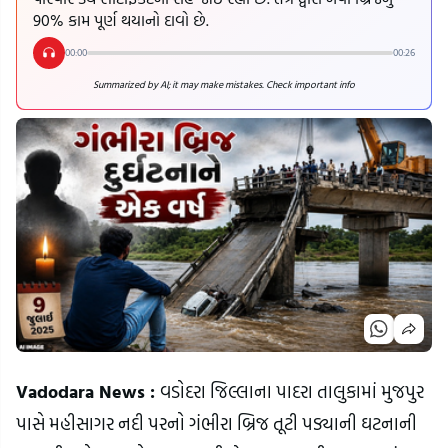
90% કામ પૂર્ણ થયાનો દાવો છે.
00:00
00:26
Summarized by AI; it may make mistakes. Check important info
Vadodara News : 
વડોદરા જિલ્લાના પાદરા તાલુકામાં મુજપુર 
પાસે મહીસાગર નદી પરનો ગંભીરા બ્રિજ તૂટી પડ્યાની ઘટનાની 