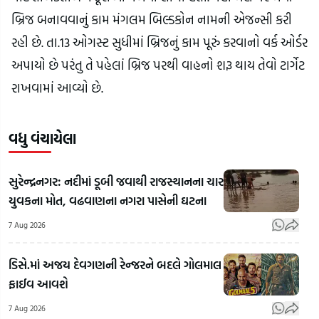
બ્રિજ બનાવવાનું કામ મંગલમ બિલ્ડકોન નામની એજન્સી કરી 
રહી છે. તા.13 ઓગસ્ટ સુધીમાં બ્રિજનું કામ પૂરું કરવાનો વર્ક ઓર્ડર 
અપાયો છે પરંતુ તે પહેલાં બ્રિજ પરથી વાહનો શરૂ થાય તેવો ટાર્ગેટ 
રાખવામાં આવ્યો છે.
વધુ વંચાયેલા
સુરેન્દ્રનગર: નદીમાં ડૂબી જવાથી રાજસ્થાનના ચાર
યુવકના મોત, વઢવાણના નગરા પાસેની ઘટના
7 Aug 2026
ડિસે.માં અજય દેવગણની રેન્જરને બદલે ગોલમાલ
ફાઈવ આવશે
7 Aug 2026