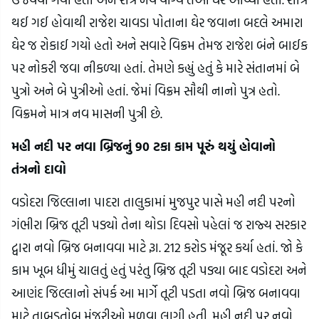
થઈ ગઈ હોવાથી રાજેશ ચાવડા પોતાના ઘેર જવાના બદલે અમારા 
ઘેર જ રોકાઈ ગયો હતો અને સવારે વિક્રમ તેમજ રાજેશ બંને બાઈક 
પર નોકરી જવા નીકળ્યા હતાં. તેમણે કહ્યું હતું કે મારે સંતાનમાં બે 
પુત્રો અને બે પુત્રીઓ હતાં. જેમાં વિક્રમ સૌથી નાનો પુત્ર હતો. 
વિક્રમને માત્ર નવ માસની પુત્રી છે.
મહી નદી પર નવા બ્રિજનું 90 ટકા કામ પૂરું થયું હોવાનો 
તંત્રનો દાવો
વડોદરા જિલ્લાના પાદરા તાલુકામાં મુજપુર પાસે મહી નદી પરનો 
ગંભીરા બ્રિજ તૂટી પડ્યો તેના થોડા દિવસો પહેલાં જ રાજ્ય સરકાર 
દ્વારા નવો બ્રિજ બનાવવા માટે રૂા. 212 કરોડ મંજૂર કર્યા હતાં. જો કે 
કામ ખૂબ ધીમું ચાલતું હતું પરંતુ બ્રિજ તૂટી પડ્યા બાદ વડોદરા અને 
આણંદ જિલ્લાનો સંપર્ક આ માર્ગે તૂટી પડતા નવો બ્રિજ બનાવવા 
માટે તાબડતોબ મંજૂરીઓ મળવા લાગી હતી. મહી નદી પર નવો 