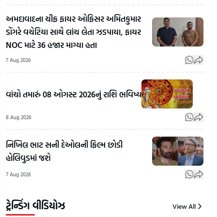
અમદાવાદના ચીફ ફાયર ઓફિસર અમિતકુમાર
ડોંગરે વચેટિયા સાથે લાંચ લેતા ઝડપાયા, ફાયર
NOC માટે 36 હજાર માગ્યા હતા
7 Aug 2026
દિલ્હીથી
જામનગર
અમર
જતો 23
બગસ
વાંચો તમારું 08 ઓગસ્ટ 2026નું રાશિ ભવિષ્ય
ટન બ્રાસ
પોસ્ટ ઓફિસ
ઘેટાન
સ્ક્રેપ
મારફતે ચાલતો
શિક
8 Aug 2026
રસ્તામાં
હતો નશાનો
બના
જ ગાયબ!
કાળો
રાક્ષ
નિખિલ ભાટ સની દેઓલની ફિલ્મ છોડી
રાજકોટમાં
કારોબાર!
અજગ
હોલિવુડમાં જશે
₹2.37
અમદાવાદમાંથી
મહા
7 Aug 2026
કરોડના
પકડાઇ ₹60
મહેન
કૌભાંડનો
લાખની કફ
ઝડપ
ભાંડાફોડ
સીરપ
લેવા
ટ્રેન્ડિંગ વીડિયોઝ
View All
8
8
8