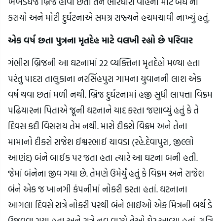
ખખડધજ બ્રિજ હોવા છતાં તેને ભારેધારી વાહનો માટે બંધ ના 
કરાયો અને મોટી દુર્ઘટનાએ સમગ્ર રાજ્યને હચમચાવી નાખ્યું હતું.
એક વર્ષ છતા પુત્રના મૃતદેહ માટે વલખી રહ્યો છે પરિવાર
ગંભીરા બ્રિજની આ ઘટનામાં 22 વ્યક્તિના મૃતદેહો મળ્યા હતા 
પરંતુ પાદરા તાલુકાના નરસિંહપુરા ગામના યુવાનની લાશ એક 
વર્ષ થવા છતાં મળી નથી. બ્રિજ દુર્ઘટનામાં હજી સુધી લાપત્તા વિક્રમ 
પઢિયારના પિતાએ જૂની ઘટનાને યાદ કરતા જણાવ્યું હતું કે તે 
દિવસ કદી વિસરાય તેમ નથી. મારો દીકરો વિક્રમ અને તેના 
મામાનો દીકરો રાજેશ ઈશ્વરભાઈ ચાવડા (રહે.દેવાપુરા, જીલ્લો 
આણંદ) બંને બાઈક પર જતા હતા ત્યારે આ ઘટના બની હતી. 
જેમાં બંનેના જીવ ગયા છે. તેમણે ઉમેર્યું હતું કે વિક્રમ અને રાજેશ 
બંને એક જ ખાનગી કંપનીમાં નોકરી કરતા હતાં. ઘટનાના 
આગલા દિવસે રાત્રે નોકરી પરથી બંને ભાઈઓ એક મિત્રની બર્થ ડે 
ઉજવવા ગયા હતા અને રાત્રે નવ વાગ્યે તેઓ ઘેર આવ્યા હતાં. રાત્રિ 