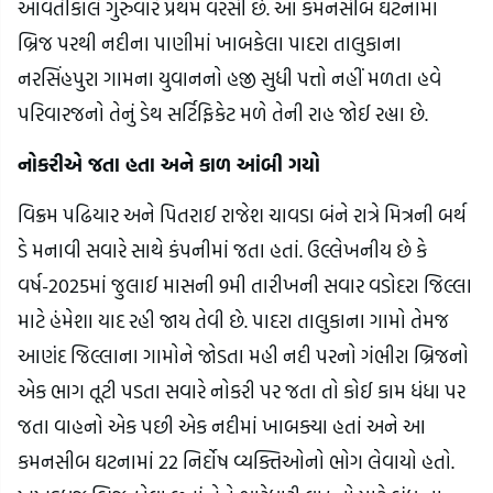
આવતીકાલે ગુરુવારે પ્રથમ વરસી છે. આ કમનસીબ ઘટનામાં 
બ્રિજ પરથી નદીના પાણીમાં ખાબકેલા પાદરા તાલુકાના 
નરસિંહપુરા ગામના યુવાનનો હજી સુધી પત્તો નહીં મળતા હવે 
પરિવારજનો તેનું ડેથ સર્ટિફિકેટ મળે તેની રાહ જોઈ રહ્યા છે.
નોકરીએ જતા હતા અને કાળ આંબી ગયો
વિક્રમ પઢિયાર અને પિતરાઈ રાજેશ ચાવડા બંને રાત્રે મિત્રની બર્થ 
ડે મનાવી સવારે સાથે કંપનીમાં જતા હતાં. ઉલ્લેખનીય છે કે 
વર્ષ-2025માં જુલાઈ માસની 9મી તારીખની સવાર વડોદરા જિલ્લા 
માટે હંમેશા યાદ રહી જાય તેવી છે. પાદરા તાલુકાના ગામો તેમજ 
આણંદ જિલ્લાના ગામોને જોડતા મહી નદી પરનો ગંભીરા બ્રિજનો 
એક ભાગ તૂટી પડતા સવારે નોકરી પર જતા તો કોઈ કામ ધંધા પર 
જતા વાહનો એક પછી એક નદીમાં ખાબક્યા હતાં અને આ 
કમનસીબ ઘટનામાં 22 નિર્દોષ વ્યક્તિઓનો ભોગ લેવાયો હતો. 