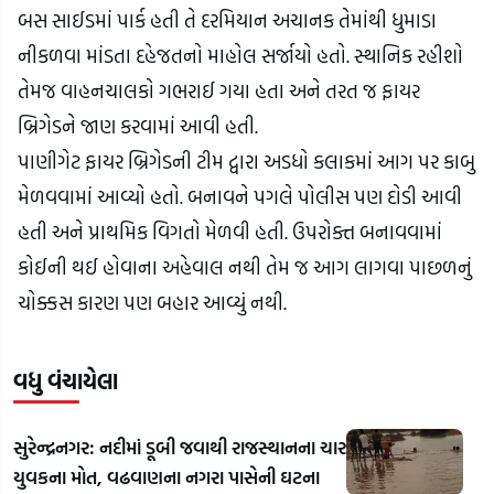
બસ સાઈડમાં પાર્ક હતી તે દરમિયાન અચાનક તેમાંથી ધુમાડા 
નીકળવા માંડતા દહેજતનો માહોલ સર્જાયો હતો. સ્થાનિક રહીશો 
તેમજ વાહનચાલકો ગભરાઈ ગયા હતા અને તરત જ ફાયર 
બ્રિગેડને જાણ કરવામાં આવી હતી.
પાણીગેટ ફાયર બ્રિગેડની ટીમ દ્વારા અડધો કલાકમાં આગ પર કાબુ 
મેળવવામાં આવ્યો હતો. બનાવને પગલે પોલીસ પણ દોડી આવી 
હતી અને પ્રાથમિક વિગતો મેળવી હતી. ઉપરોક્ત બનાવવામાં 
કોઈની થઈ હોવાના અહેવાલ નથી તેમ જ આગ લાગવા પાછળનું 
ચોક્કસ કારણ પણ બહાર આવ્યું નથી.
વધુ વંચાયેલા
સુરેન્દ્રનગર: નદીમાં ડૂબી જવાથી રાજસ્થાનના ચાર
યુવકના મોત, વઢવાણના નગરા પાસેની ઘટના