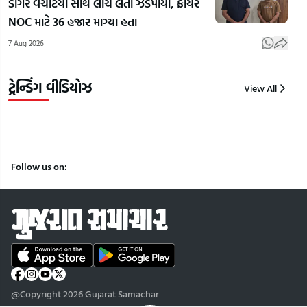
ડોંગરે વચેટિયા સાથે લાંચ લેતા ઝડપાયા, ફાયર
જીવનનું
રાજકોટમાં
કારો
NOC માટે 36 હજાર માગ્યા હતા
ઘડતર
₹2.37
અમદા
7 Aug 2026
કરવાની
કરોડના
પકડ
પ્રેરણાદાયી
કૌભાંડનો
લાખ
કહાની
ભાંડાફોડ
સીર
ટ્રેન્ડિંગ વીડિયોઝ
View All
8
8
8
Aug
Aug
Aug
2026
2026
2026
Follow us on:
@Copyright 2026 Gujarat Samachar