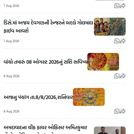
7 Aug 2026
ડિસે.માં અજય દેવગણની રેન્જરને બદલે ગોલમાલ
ફાઈવ આવશે
7 Aug 2026
વાંચો તમારું 08 ઓગસ્ટ 2026નું રાશિ ભવિષ્ય
વિપદા
વચ્ચે પણ
8 Aug 2026
સફળતાનો
માર્ગ
દિલ્હીથી
કંડારતી
જામનગર
આજનુ પંચાંગ તા.8/8/2026,શનિવાર
વેરાવળની
જતો 23
દીકરી,
ટન બ્રાસ
પોસ
8 Aug 2026
અભ્યાસ
સ્ક્રેપ
મારફ
સાથે ટેભે-
રસ્તામાં
હતો
અમદાવાદના ચીફ ફાયર ઓફિસર અમિતકુમાર
ટેભે
જ ગાયબ!
કાળ