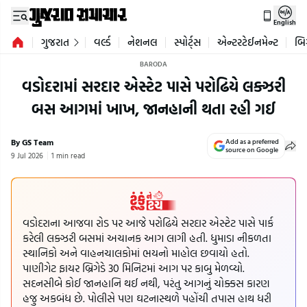
English
ગુજરાત
વર્લ્ડ
નેશનલ
સ્પોર્ટ્સ
એન્ટરટેઈનમેન્ટ
બિ
BARODA
વડોદરામાં સરદાર એસ્ટેટ પાસે પરોઢિયે લક્ઝરી
બસ આગમાં ખાખ, જાનહાની થતા રહી ગઈ
By GS Team
Add as a preferred
source on Google
9 Jul 2026
1 min read
વડોદરાના આજવા રોડ પર આજે પરોઢિયે સરદાર એસ્ટેટ પાસે પાર્ક
કરેલી લક્ઝરી બસમાં અચાનક આગ લાગી હતી. ધુમાડા નીકળતા
સ્થાનિકો અને વાહનચાલકોમાં ભયનો માહોલ છવાયો હતો.
પાણીગેટ ફાયર બ્રિગેડે 30 મિનિટમાં આગ પર કાબુ મેળવ્યો.
સદનસીબે કોઈ જાનહાનિ થઈ નથી, પરંતુ આગનું ચોક્કસ કારણ
હજુ અકબંધ છે. પોલીસે પણ ઘટનાસ્થળે પહોંચી તપાસ હાથ ધરી