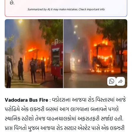
છે.
Summarized by AI; it may make mistakes. Check important info
Vadodara Bus Fire
 : વડોદરાના આજવા રોડ વિસ્તારમાં આજે 
પરોઢિયે એક લક્ઝરી બસમાં આગ લાગવાના બનાવને પગલે 
સ્થાનિક રહીશો તેમજ વાહનચાલકોમાં અફરાતફરી સર્જાઇ હતી.
પ્રાપ્ત વિગતો મુજબ આજવા રોડ સરદાર એસ્ટેટ પાસે એક લક્ઝરી 