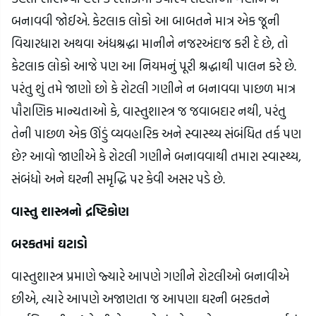
બનાવવી જોઈએ. કેટલાક લોકો આ બાબતને માત્ર એક જૂની 
વિચારધારા અથવા અંધશ્રદ્ધા માનીને નજરઅંદાજ કરી દે છે, તો 
કેટલાક લોકો આજે પણ આ નિયમનું પૂરી શ્રદ્ધાથી પાલન કરે છે. 
પરંતુ શું તમે જાણો છો કે રોટલી ગણીને ન બનાવવા પાછળ માત્ર 
પૌરાણિક માન્યતાઓ કે, વાસ્તુશાસ્ત્ર જ જવાબદાર નથી, પરંતુ 
તેની પાછળ એક ઊંડું વ્યવહારિક અને સ્વાસ્થ્ય સંબંધિત તર્ક પણ 
છે? આવો જાણીએ કે રોટલી ગણીને બનાવવાથી તમારા સ્વાસ્થ્ય, 
સંબંધો અને ઘરની સમૃદ્ધિ પર કેવી અસર પડે છે.
વાસ્તુ શાસ્ત્રનો દ્રષ્ટિકોણ
બરકતમાં ઘટાડો
વાસ્તુશાસ્ત્ર પ્રમાણે જ્યારે આપણે ગણીને રોટલીઓ બનાવીએ 
છીએ, ત્યારે આપણે અજાણતા જ આપણા ઘરની બરકતને 