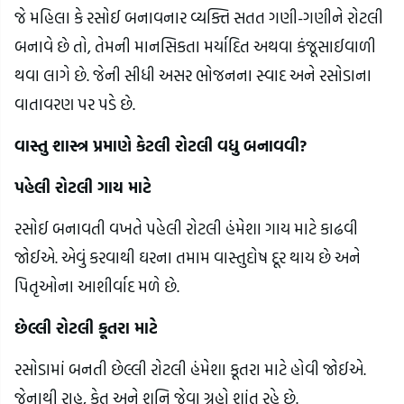
જે મહિલા કે રસોઈ બનાવનાર વ્યક્તિ સતત ગણી-ગણીને રોટલી 
બનાવે છે તો, તેમની માનસિકતા મર્યાદિત અથવા કંજૂસાઈવાળી 
થવા લાગે છે. જેની સીધી અસર ભોજનના સ્વાદ અને રસોડાના 
વાતાવરણ પર પડે છે.
વાસ્તુ શાસ્ત્ર પ્રમાણે કેટલી રોટલી વધુ બનાવવી?
પહેલી રોટલી ગાય માટે
રસોઈ બનાવતી વખતે પહેલી રોટલી હંમેશા ગાય માટે કાઢવી 
જોઈએ. એવું કરવાથી ઘરના તમામ વાસ્તુદોષ દૂર થાય છે અને 
પિતૃઓના આશીર્વાદ મળે છે.
છેલ્લી રોટલી કૂતરા માટે
રસોડામાં બનતી છેલ્લી રોટલી હંમેશા કૂતરા માટે હોવી જોઈએ. 
જેનાથી રાહુ, કેતુ અને શનિ જેવા ગ્રહો શાંત રહે છે.