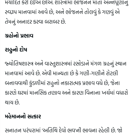
મર્યાદિત કરી દઈએ છીએ. શાસ્ત્રોમાં ભોજનને માતા અન્નપૂર્ણાનું 
સ્વરૂપ માનવામાં આવે છે, અને ભોજનને તોલવું કે ગણવું એ 
તેમનું અનાદર કરવા બરાબર છે.
ગ્રહોનો પ્રભાવ
રાહુનો દોષ
જ્યોતિષશાસ્ત્ર અને વાસ્તુશાસ્ત્રમાં રસોડાને મંગળ ગ્રહનું સ્થાન 
માનવામાં આવે છે. એવી માન્યતા છે કે ગણી-ગણીને રોટલી 
બનાવવાથી કુંડળીમાં રાહુનો નકારાત્મક પ્રભાવ વધે છે, જેના 
કારણે ઘરમાં માનસિક તણાવ અને કારણ વિનાના ખર્ચમાં વધારો 
થાય છે.
મહેમાનનો સત્કાર
સનાતન પરંપરામાં 'અતિથિ દેવો ભવ'ની ભાવના રહેલી છે. જો 