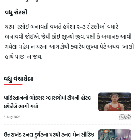
વધુ રોટલી
ઘરમાં રસોઈ બનાવતી વખતે હંમેશા ૨-૩ રોટલીઓ વધારે 
બનાવવી જોઈએ, જેથી કોઈ ભૂખ્યો જીવ, પક્ષી કે અચાનક આવી 
ગયેલા મહેમાન ઘરના આંગણેથી ક્યારેય ભૂખ્યા પેટે અથવા ખાલી 
હાથે પાછા ન જાય.
વધુ વંચાયેલા
પાકિસ્તાનનો બોક્સર ગ્લાસગોમાં ટીમની હોટલ
છોડીને ભાગી ગયો
5 Aug 2026
ઉત્તરાખંડ ટનલ દુર્ઘટના પરથી ટનલ મેન સીરિઝ