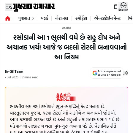
English
ગુજરાત
વર્લ્ડ
નેશનલ
સ્પોર્ટ્સ
એન્ટરટેઈનમેન્ટ
બિ
ASTRO
રસોડાની આ 1 ભૂલથી વધે છે રાહુ દોષ અને
અચાનક ખર્ચ! આજે જ બદલો રોટલી બનાવવાનો
આ નિયમ
By GS Team
Add as a preferred
source on Google
7 Jul 2026
2 mins read
ભારતીય સમાજમાં રસોડાને સુખ-સમૃદ્ધિનું કેન્દ્ર મનાય છે.
વાસ્તુશાસ્ત્ર મુજબ, ઘરમાં રોટલીઓ ગણીને ન બનાવવી જોઈએ.
આમ કરવાથી બરકત ઘટે છે અને રાહુનો નકારાત્મક પ્રભાવ વધે છે.
મહેમાનનો સત્કાર ન થતાં બુધ-ગુરુ નબળા પડે છે. વૈજ્ઞાનિક રીતે
પણ આ સ્વાસ્થ્ય માટે હાનિકારક છે. હંમેશા 2-3 રોટલી વધુ