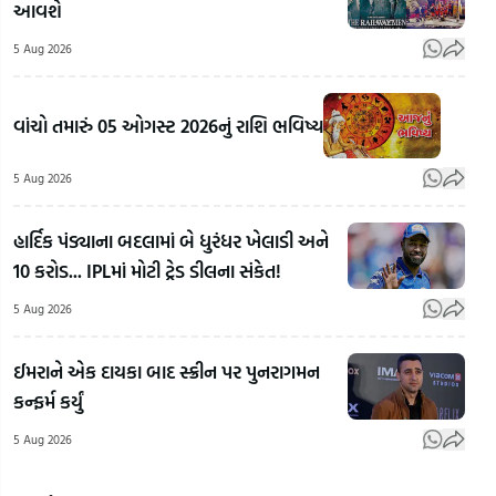
આવશે
5 Aug 2026
વાંચો તમારું 05 ઓગસ્ટ 2026નું રાશિ ભવિષ્ય
15મી
ઓગસ્ટ
5 Aug 2026
પહેલા
દેશભરમાં
હાર્દિક પંડ્યાના બદલામાં બે ધુરંધર ખેલાડી અને
સુરતી
બ્લેક
Sun
10 કરોડ... IPLમાં મોટી ટ્રેડ ડીલના સંકેત!
તિરંગાની
ગોગલ્સ
In
ભારે
ચડાવી,
Ahm
5 Aug 2026
ડિમાન્ડ!
છત્રી લઈને
સની
₹100
68 વર્ષીય
અને 
ઈમરાને એક દાયકા બાદ સ્ક્રીન પર પુનરાગમન
કરોડના
નીતુ સિંહ
ઝિન્
કન્ફર્મ કર્યું
વેપારનો
દવાખાને
અમદ
5 Aug 2026
અંદાજ |
પહોંચ્યા |
મુલાક
Gujarat
Gujarat
Guj