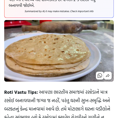
બનાવવી જોઈએ.
Summarized by AI; it may make mistakes. Check important info
Roti Vastu Tips:
 આપણા ભારતીય સમાજમાં રસોડાને માત્ર 
રસોઈ બનાવવાની જગ્યા જ નહીં, પરંતુ ઘરની સુખ-સમૃદ્ધિ અને 
બરકતનું કેન્દ્ર માનવામાં આવે છે. તમે મોટાભાગે ઘરના વડીલોને 
કહેતા સાંભળ્યા હશે કે રસોડામાં ક્યારેય રોટલીઓ ગણીને ન 