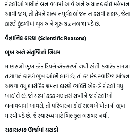
રોટલીઓ ગણીને બનાવવામાં આવે અને અચાનક કોઈ મહેમાન 
આવી જાય, તો તેમને સન્માનપૂર્વક ભોજન ન કરાવી શકાય, જેના 
કારણે કુંડળીમાં બુધ અને ગુરુ ગ્રહ નબળા પડે છે.
વૈજ્ઞાનિક કારણ (Scientific Reasons)
ભૂખ અને સંતુષ્ટિનો નિયમ
માણસની ભૂખ દરેક દિવસે એકસરખી નથી હોતી. ક્યારેક કામના 
તણાવને કારણે ભૂખ ઓછી લાગે છે, તો ક્યારેક સ્વાદિષ્ટ ભોજન 
અથવા વધુ શારીરિક શ્રમના કારણે વ્યક્તિ એક-બે રોટલી વધુ 
ખાઈ લે છે. જો ઘરમાં કડક ગણતરી રાખીને જ રોટલીઓ 
બનાવવામાં આવશે, તો પરિવારના કોઈ સભ્યએ પોતાની ભૂખ 
મારવી પડે છે, જે સ્વાસ્થ્ય માટે બિલકુલ બરાબર નથી.
સકારાત્મક ઊર્જામાં ઘટાડો