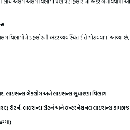
છે આ સાથે અલગ અલગ વિભાગો પણ ત્રણ ફ્લોર ની અંદર બનાવવામાં આવ
ટ્સ
િભાગોને 3 ફ્લોરની અંદર વ્યવસ્થિત રીતે ગોઠવવામાં આવ્યા છે, 
પ્ચર, લાઇસન્સ બેકલોગ અને લાઇસન્સ સુધારણા વિભાગ
 (RC) રીટર્ન, લાઇસન્સ રીટર્ન અને ઇન્ટરનેશનલ લાઇસન્સ કામકાજ
જગ્યા)