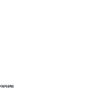
વ્યવસ્થા