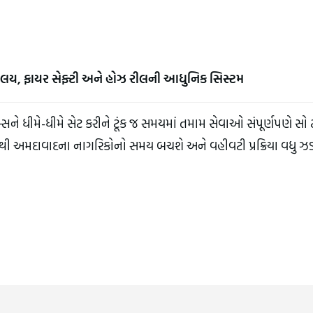
ચાલય, ફાયર સેફ્ટી અને હોઝ રીલની આધુનિક સિસ્ટમ
સને ધીમે-ધીમે સેટ કરીને ટૂંક જ સમયમાં તમામ સેવાઓ સંપૂર્ણપણે સો ટ
ાથી અમદાવાદના નાગરિકોનો સમય બચશે અને વહીવટી પ્રક્રિયા વધુ ઝડ