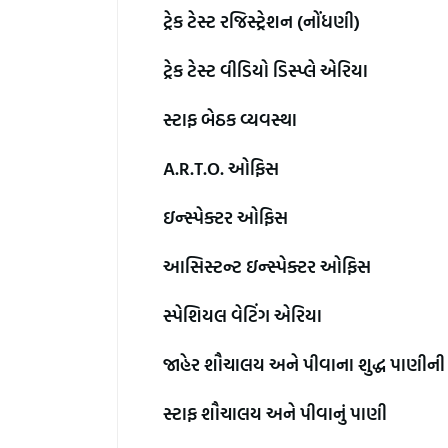
ટ્રેક ટેસ્ટ રજિસ્ટ્રેશન (નોંધણી)
ટ્રેક ટેસ્ટ વીડિયો ડિસ્પ્લે એરિયા
સ્ટાફ બેઠક વ્યવસ્થા
A.R.T.O. ઓફિસ
ઇન્સ્પેક્ટર ઓફિસ
આસિસ્ટન્ટ ઇન્સ્પેક્ટર ઓફિસ
સ્પેશિયલ વેટિંગ એરિયા
જાહેર શૌચાલય અને પીવાના શુદ્ધ પાણીની 
સ્ટાફ શૌચાલય અને પીવાનું પાણી