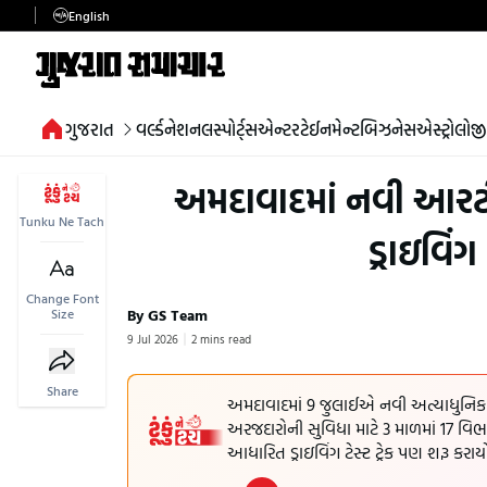
English
ગુજરાત
વર્લ્ડ
નેશનલ
સ્પોર્ટ્સ
એન્ટરટેઈનમેન્ટ
બિઝનેસ
એસ્ટ્રોલોજી
અમદાવાદમાં નવી આરટી
Tunku Ne Tach
ડ્રાઇવિંગ 
Change Font
By GS Team
Size
9 Jul 2026
2 mins read
Share
અમદાવાદમાં 9 જુલાઈએ નવી અત્યાધુનિક R
અરજદારોની સુવિધા માટે 3 માળમાં 17 વિભ
આધારિત ડ્રાઇવિંગ ટેસ્ટ ટ્રેક પણ શરૂ ક