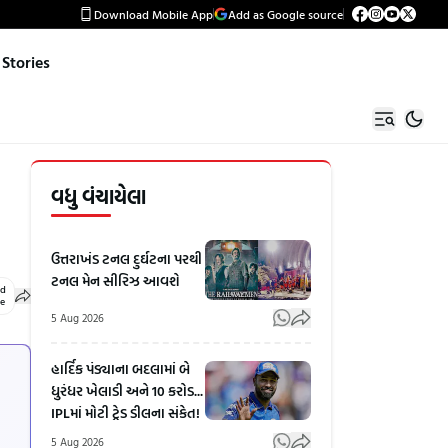
Download Mobile App
Add as Google source
Stories
વધુ વંચાયેલા
ઉત્તરાખંડ ટનલ દુર્ઘટના પરથી
ટનલ મેન સીરિઝ આવશે
ed
le
5 Aug 2026
હાર્દિક પંડ્યાના બદલામાં બે
ધુરંધર ખેલાડી અને 10 કરોડ...
IPLમાં મોટી ટ્રેડ ડીલના સંકેત!
5 Aug 2026