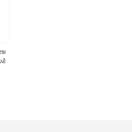
કા 
પી 