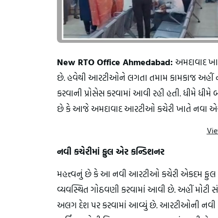
New RTO Office Ahmedabad: 
અમદાવાદ ખાત
છે. હવેથી આરટીઓને લગતા તમામ કામકાજ અહીં નવી 
કરવાની પ્રોસેસ કરવામાં આવી રહી હતી. ધીમે ધીમે બ
છે કે આજે અમદાવાદ આરટીઓ કચેરી ખાતે નવા એઆઈ આધ
Vie
નવી કચેરીમાં ફુલ એર કન્ડિશનર
મહત્ત્વનું છે કે આ નવી આરટીઓ કચેરી એકદમ ફ
વ્યવસ્થિત ગોઠવણી કરવામાં આવી છે. અહીં મોટી સ
અલગ દેશ પર કરવામાં આવ્યું છે. આરટીઓની નવી કચ