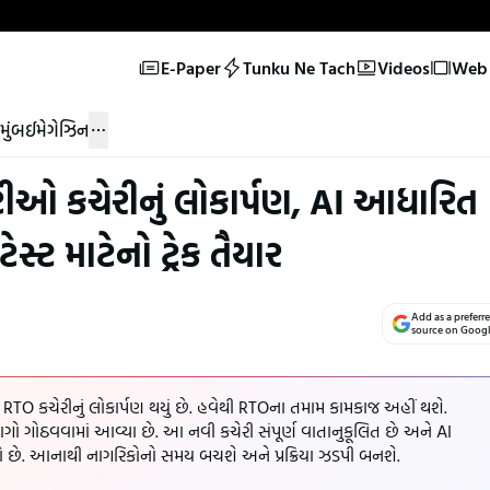
E-Paper
Tunku Ne Tach
Videos
Web 
મુંબઈ
મેગેઝિન
ઓ કચેરીનું લોકાર્પણ, AI આધારિત
ટેસ્ટ માટેનો ટ્રેક તૈયાર
Add as a preferr
source on Goog
TO કચેરીનું લોકાર્પણ થયું છે. હવેથી RTOના તમામ કામકાજ અહીં થશે.
ાગો ગોઠવવામાં આવ્યા છે. આ નવી કચેરી સંપૂર્ણ વાતાનુકૂલિત છે અને AI
રાયો છે. આનાથી નાગરિકોનો સમય બચશે અને પ્રક્રિયા ઝડપી બનશે.