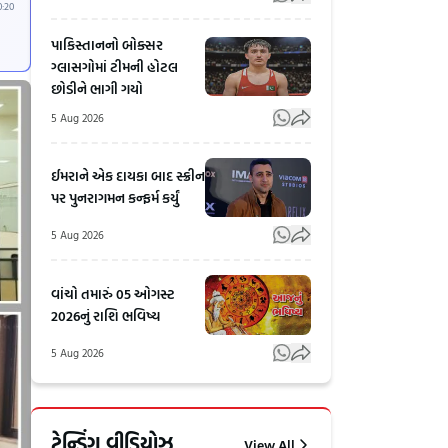
0:20
પાકિસ્તાનનો બોક્સર
ગ્લાસગોમાં ટીમની હોટલ
છોડીને ભાગી ગયો
5 Aug 2026
ઈમરાને એક દાયકા બાદ સ્ક્રીન
પર પુનરાગમન કન્ફર્મ કર્યું
5 Aug 2026
વાંચો તમારું 05 ઓગસ્ટ
2026નું રાશિ ભવિષ્ય
5 Aug 2026
Ahmedabadની
15મી
ગુજરાત કોલેજમાં
ઓગસ્ટ
ટ્રેન્ડિંગ વીડિયોઝ
View All