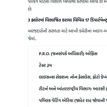
પાર્કિંગ માટેની વિશાળ વ્યવસ્થા કરવામાં આવી 
છે.
3 ફ્લોરમાં વિભાજિત કરાયા વિવિધ 17 ડિપાર્ટમેન્
અરજદારોની સરળતા માટે આખી કચેરીના અલગ-અલગ વ
જેમાં..
P.R.O. (જનસંપર્ક અધિકારી) ઓફિસ
ટેસ્ટ રૂમ
લાઇસન્સ સેક્શન: નોન ફેસલેસ, ફોટો કે
રીટર્ન અને આંતરરાષ્ટ્રીય વિભાગ: આરસી
પબ્લિક વેટિંગ એરિયા (જાહેર રાહ જોવાની 