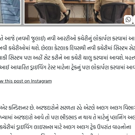
ે આજે (નવમી જુલાઈ) નવી આરટીઓ કચેરીનું લોકાર્પણ કરવામાં આવ્ય
કચેરીઓમાં થશે. છેલ્લા કેટલાક દિવસથી નવી કચેરીમાં સિસ્ટમ સેટ
ાકી સિસ્ટમ પણ અહીં સેટ કરીને આ કચેરી ચાલુ કરવામાં આવશે. મહત્ત્વન
ારિત ડ્રાઇવિંગ ટેસ્ટ માટેના ટ્રેકનું પણ લોકાર્પણ કરવામાં આવ્યુ
w this post on Instagram
ુલ એર કન્ડિશનર છે. અરજદારોને સરળતા રહે એટલે અલગ અલગ વિભાગ
ંખ્યામાં અરજદારો આવે તો પણ ભીડભાડ ન થાય તે માટેનું પ્લાનિંગ અ
ેરીમાં ડ્રાઇવિંગ લાઇસન્સ માટે અલગ અલગ ટ્રેક ઉપરાંત વાહનોના 