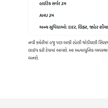
હાઈટેક સર્વર રૂમ
AHU રૂમ
અન્ય સુવિધાઓ: દાદર, લિફ્ટ, જાહેર શૌ
નવી કચેરીમાં હજુ પણ બાકી રહેલી થોડીઘણી સિસ્ટમ્
લાઈવ કરી દેવામાં આવશે. આ અત્યાધુનિક વ્યવસ્થ
બનશે.