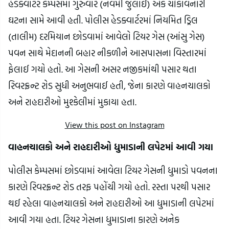
હેડક્વાર્ટર કેમ્પસમાં ગુરુવારે (નવમી જુલાઈ) એક ચોંકાવનારી 
ઘટના સામે આવી હતી. પોલીસ હેડક્વાર્ટરમાં નિયમિત ડ્રિલ 
(તાલીમ) દરમિયાન છોડવામાં આવેલો ટિયર ગેસ (આંસુ ગેસ) 
પવન સાથે મેદાનની બહાર નીકળીને આસપાસના વિસ્તારમાં 
ફેલાઈ ગયો હતો. આ ગેસની અસર નજીકમાંથી પસાર થતા 
રિવરફ્રન્ટ રોડ સુધી અનુભવાઈ હતી, જેના કારણે વાહનચાલકો 
અને રાહદારીઓ મુશ્કેલીમાં મુકાયા હતા.
View this post on Instagram
વાહનચાલકો અને રાહદારીઓ ધુમાડાની લપેટમાં આવી ગયા
પોલીસ કેમ્પસમાં છોડવામાં આવેલા ટિયર ગેસની ધુમાડો પવનના 
કારણે રિવરફ્રન્ટ રોડ તરફ પહોંચી ગયો હતો. રસ્તા પરથી પસાર 
થઈ રહેલા વાહનચાલકો અને રાહદારીઓ આ ધુમાડાની લપેટમાં 
આવી ગયા હતા. ટિયર ગેસના ધુમાડાના કારણે અનેક 