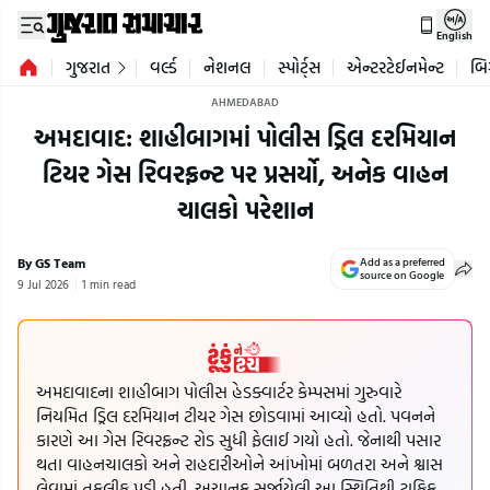
English
ગુજરાત
વર્લ્ડ
નેશનલ
સ્પોર્ટ્સ
એન્ટરટેઈનમેન્ટ
બિ
AHMEDABAD
અમદાવાદ: શાહીબાગમાં પોલીસ ડ્રિલ દરમિયાન
ટિયર ગેસ રિવરફ્રન્ટ પર પ્રસર્યો, અનેક વાહન
ચાલકો પરેશાન
By GS Team
Add as a preferred
source on Google
9 Jul 2026
1 min read
અમદાવાદના શાહીબાગ પોલીસ હેડક્વાર્ટર કેમ્પસમાં ગુરુવારે
નિયમિત ડ્રિલ દરમિયાન ટીયર ગેસ છોડવામાં આવ્યો હતો. પવનને
કારણે આ ગેસ રિવરફ્રન્ટ રોડ સુધી ફેલાઈ ગયો હતો. જેનાથી પસાર
થતા વાહનચાલકો અને રાહદારીઓને આંખોમાં બળતરા અને શ્વાસ
લેવામાં તકલીફ પડી હતી. અચાનક સર્જાયેલી આ સ્થિતિથી ટ્રાફિક