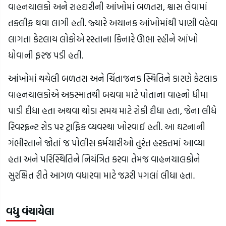
વાહનચાલકો અને રાહદારીની આંખોમાં બળતરા, શ્વાસ લેવામાં 
તકલીફ થવા લાગી હતી. જ્યારે અચાનક આંખોમાંથી પાણી વહેવા 
લાગતા કેટલાય લોકોએ રસ્તાના કિનારે ઊભા રહીને આંખો 
ધોવાની ફરજ પડી હતી.
આંખોમાં થયેલી બળતરા અને ચિંતાજનક સ્થિતિને કારણે કેટલાક 
વાહનચાલકોએ અકસ્માતથી બચવા માટે પોતાના વાહનો ધીમા 
પાડી દીધા હતા અથવા થોડા સમય માટે રોકી દીધા હતા, જેના લીધે 
રિવરફ્રન્ટ રોડ પર ટ્રાફિક વ્યવસ્થા ખોરવાઈ હતી. આ ઘટનાની 
ગંભીરતાને જોતાં જ પોલીસ કર્મચારીઓ તુરંત હરકતમાં આવ્યા 
હતા અને પરિસ્થિતિને નિયંત્રિત કરવા તેમજ વાહનચાલકોને 
સુરક્ષિત રીતે આગળ વધારવા માટે જરૂરી પગલાં લીધા હતા.
વધુ વંચાયેલા