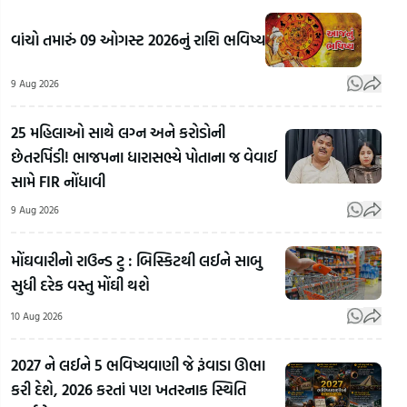
વાંચો તમારું 09 ઓગસ્ટ 2026નું રાશિ ભવિષ્ય
9 Aug 2026
25 મહિલાઓ સાથે લગ્ન અને કરોડોની
છેતરપિંડી! ભાજપના ધારાસભ્યે પોતાના જ વેવાઈ
સામે FIR નોંધાવી
9 Aug 2026
મોંઘવારીનો રાઉન્ડ ટુ : બિસ્કિટથી લઈને સાબુ
સુધી દરેક વસ્તુ મોંઘી થશે
10 Aug 2026
2027 ને લઈને 5 ભવિષ્યવાણી જે રૂંવાડા ઊભા
કરી દેશે, 2026 કરતાં પણ ખતરનાક સ્થિતિ
'ટોક્સિક'