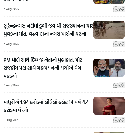
7 Aug 2026
સુરેન્દ્રનગર: નદીમાં ડૂબી જવાથી રાજસ્થાનના ચાર
યુવકના મોત, વઢવાણના નગરા પાસેની ઘટના
7 Aug 2026
PM મોદી સાથે દિગ્ગજ નેતાની મુલાકાત, મોટા
રાજકીય પક્ષ સાથે ગઠબંધનની ચર્ચાએ વેગ
Patna,
Bihar:
પકડ્યો
તમારું
ગામની
7 Aug 2026
આગામી
ગલીઓ
35 વર્ષનું
બની
Bhi
માધુરીએ 1.94 કરોડમાં લીધેલો ફલેટ 14 વર્ષે 4.4
કામ,
તળાવ,
Hig
કરોડમાં વેચ્યો
વિકસિત
સરકારી
પર 
ભારતની
નાળાં
લાખ
6 Aug 2026
યાત્રાને
નિષ્ફળ!
ગાંજો