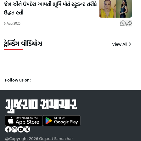
પ્રભાવિત
રસ્તા
ઓરિ
જેન ઝીને ઉપદેશ આપતી ભૂમિ પોતે સ્ટુડન્ટ તરીકે
કરશે:
પર
મુંબ
ઉદ્ધત હતી
IIT
ડાંગર
વાપી
6 Aug 2026
Delhiમાં
વાવી
તે પ
PM
લોકોનો
પોલ
મોદી
વિરોધ
ત્રાટ
ટ્રેન્ડિંગ વીડિયોઝ
View All
8
8
8
Aug
Aug
Aug
2026
2026
2026
Follow us on:
@Copyright 2026 Gujarat Samachar