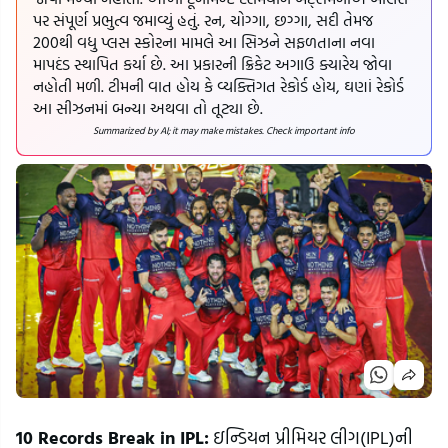
પર સંપૂર્ણ પ્રભુત્વ જમાવ્યું હતું. રન, ચોગ્ગા, છગ્ગા, સદી તેમજ
200થી વધુ પ્લસ સ્કોરના મામલે આ સિઝને સફળતાના નવા
માપદંડ સ્થાપિત કર્યા છે. આ પ્રકારની ક્રિકેટ અગાઉ ક્યારેય જોવા
નહોતી મળી. ટીમની વાત હોય કે વ્યક્તિગત રેકોર્ડ હોય, ઘણાં રેકોર્ડ
આ સીઝનમાં બન્યા અથવા તો તૂટ્યા છે.
Summarized by AI; it may make mistakes. Check important info
10 Records Break in IPL:
ઇન્ડિયન પ્રીમિયર લીગ(IPL)ની