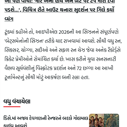
આ પણ વાંચો: 'મારે એના હાથ અને બેટ પર ટેપ મારી દેવી
પડશે...', વિચિત્ર રીતે આઉટ થનારા સુદર્શન પર ગિલે કર્યો
વ્યંગ
ટૂંકમાં કહીએ તો, આઇપીએલ 2026ની આ સિઝનને સંપૂર્ણપણે
'બેટ્સમેનોની સિઝન' તરીકે યાદ રાખવામાં આવશે. સૌથી વધુ રન,
સિક્સર, ચોગ્ગા, સદીઓ અને સફળ રન ચેઝ જેવા અનેક રૅકોર્ડ્સે
ક્રિકેટ પ્રેમીઓને રોમાંચિત કર્યા છે. ખાસ કરીને યુવા સનસનાટી
વૈભવ સૂર્યવંશીનું વિસ્ફોટક પ્રદર્શન અને 72 છગ્ગા આ આખી
ટૂર્નામેન્ટનું સૌથી મોટું આકર્ષણ બની રહ્યા હતા.
વધુ વંચાયેલા
ડિસે.માં અજય દેવગણની રેન્જરને બદલે ગોલમાલ
ફાઈવ આવશે