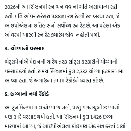
2026ની આ સિઝનમાં રન બનાવવાની ગતિ અસામાન્ય રહી
હતી. પ્રતિ ઓવર સરેરાશ 9.88ના રન રેટથી રન બન્યા હતા, જે
આઇપીએલના ઇતિહાસનો સર્વોચ્ચ રન રેટ છે. આ પહેલાં એક
ઓવરમાં આટલી રન રેટ ક્યારેય જોવા નહોતી મળી.
4. ચોગ્ગાનો વરસાદ
બેટ્સમેનોએ મેદાનની ચારેય તરફ શોટ્સ ફટકારીને ચોગ્ગાનો
વરસાદ કર્યો હતો. સમગ્ર સિઝનમાં કુલ 2,332 ચોગ્ગા ફટકારવામાં
આવ્યા હતા, જે અગાઉના તમામ રૅકોર્ડને ધ્વસ્ત કરે છે.
5. છગ્ગાનો નવો રૅકોર્ડ
આ ટૂર્નામેન્ટમાં માત્ર ચોગ્ગા જ નહીં, પરંતુ ગગનચુંબી છગ્ગાનો
પણ ભારે વરસાદ થયો હતો. આ સિઝનમાં કુલ 1,426 છગ્ગા
મારવામાં આવ્યા, જે આઇપીએલના કોઈપણ એક સત્ર કરતાં ઘણો