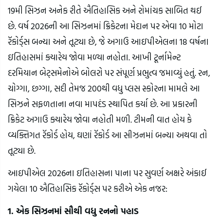
19મી સિઝન અનેક રીતે ઐતિહાસિક અને રોમાંચક સાબિત થઈ
છે. વર્ષ 2026ની આ સિઝનમાં ક્રિકેટના મેદાન પર એવા 10 મોટા
રૅકોર્ડ્સ બન્યા અને તૂટ્યા છે, જે અગાઉ આઇપીએલના 18 વર્ષના
ઇતિહાસમાં ક્યારેય જોવા મળ્યા નહોતા. આખી ટૂર્નામેન્ટ
દરમિયાન બેટ્સમેનોએ બોલરો પર સંપૂર્ણ પ્રભુત્વ જમાવ્યું હતું. રન,
ચોગ્ગા, છગ્ગા, સદી તેમજ 200થી વધુ પ્લસ સ્કોરના મામલે આ
સિઝને સફળતાના નવા માપદંડ સ્થાપિત કર્યા છે. આ પ્રકારની
ક્રિકેટ અગાઉ ક્યારેય જોવા નહોતી મળી. ટીમની વાત હોય કે
વ્યક્તિગત રૅકોર્ડ હોય, ઘણાં રૅકોર્ડ આ સીઝનમાં બન્યા અથવા તો
તૂટ્યા છે.
આઇપીએલ 2026ના ઇતિહાસના પાના પર સુવર્ણ અક્ષરે અંકાઈ
ગયેલા 10 ઐતિહાસિક રૅકોર્ડ્સ પર કરીએ એક નજર:
1. એક સિઝનમાં સૌથી વધુ રનનો પહાડ