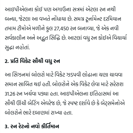
આઇપીએલના કોઈ પણ અગાઉના સત્રમાં એટલા રન નથી
બન્યા, જેટલા આ વખતે નોંધાયા છે. સમગ્ર ટૂર્નામેન્ટ દરમિયાન
તમામ ટીમોએ મળીને કુલ 27,450 રન બનાવ્યા, જે એક નવી
સર્વકાલીન અને અદ્ભુત સિદ્ધિ છે. આટલાં વધુ રન કોઈએ વિચાર્યા
સુદ્ધા નહોતાં.
2. પ્રતિ વિકેટ સૌથી વધુ રન
આ સિઝનમાં બોલરો માટે વિકેટ ઝડપવી લોઢાના ચણા ચાવવા
સમાન સાબિત થઈ હતી. બોલરોને એક વિકેટ લેવા માટે સરેરાશ
31.26 રન ખર્ચવા પડ્યા હતા. આઇપીએલના ઇતિહાસમાં આ
સૌથી ઊંચી બેટિંગ એવરેજ છે, જે સ્પષ્ટ દર્શાવે છે કે બેટ્સમેનોએ
બોલરોને ભારે દબાણમાં રાખ્યા હતા.
3. રન રેટનો નવો કીર્તિમાન