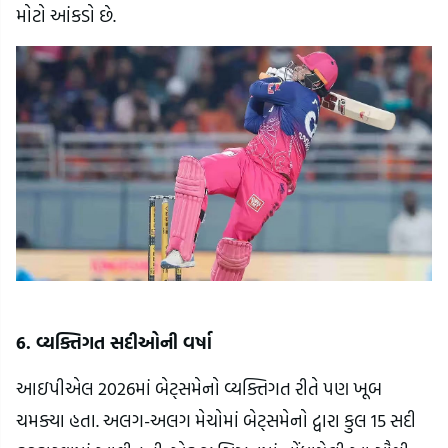
મોટો આંકડો છે.
6. વ્યક્તિગત સદીઓની વર્ષા
આઇપીએલ 2026માં બેટ્સમેનો વ્યક્તિગત રીતે પણ ખૂબ
ચમક્યા હતા. અલગ-અલગ મેચોમાં બેટ્સમેનો દ્વારા કુલ 15 સદી