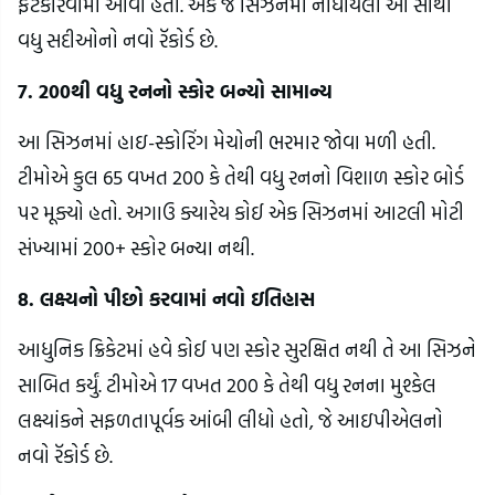
ફટકારવામાં આવી હતી. એક જ સિઝનમાં નોંધાયેલી આ સૌથી
વધુ સદીઓનો નવો રૅકોર્ડ છે.
7. 200થી વધુ રનનો સ્કોર બન્યો સામાન્ય
આ સિઝનમાં હાઇ-સ્કોરિંગ મેચોની ભરમાર જોવા મળી હતી.
ટીમોએ કુલ 65 વખત 200 કે તેથી વધુ રનનો વિશાળ સ્કોર બોર્ડ
પર મૂક્યો હતો. અગાઉ ક્યારેય કોઈ એક સિઝનમાં આટલી મોટી
સંખ્યામાં 200+ સ્કોર બન્યા નથી.
8. લક્ષ્યનો પીછો કરવામાં નવો ઇતિહાસ
આધુનિક ક્રિકેટમાં હવે કોઈ પણ સ્કોર સુરક્ષિત નથી તે આ સિઝને
સાબિત કર્યું. ટીમોએ 17 વખત 200 કે તેથી વધુ રનના મુશ્કેલ
લક્ષ્યાંકને સફળતાપૂર્વક આંબી લીધો હતો, જે આઇપીએલનો
નવો રૅકોર્ડ છે.