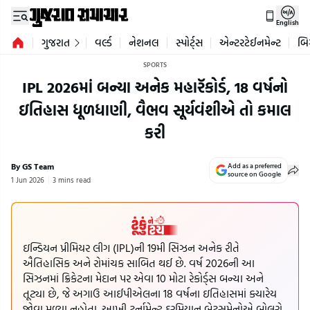
English
ગુજરાત
વર્લ્ડ
નેશનલ
સ્પોર્ટ્સ
એન્ટરટેઈનમેન્ટ
બિ
SPORTS
IPL 2026માં બન્યા અનેક મહારૅકોર્ડ, 18 વર્ષનો
ઇતિહાસ ધૂળધાણી, વૈભવ સૂર્યવંશીએ તો કમાલ
કરી
By GS Team
Add as a preferred
source on Google
1 Jun 2026
3 mins read
ઇન્ડિયન પ્રીમિયર લીગ (IPL)ની 19મી સિઝન અનેક રીતે
ઐતિહાસિક અને રોમાંચક સાબિત થઈ છે. વર્ષ 2026ની આ
સિઝનમાં ક્રિકેટના મેદાન પર એવા 10 મોટા રેકોર્ડ્સ બન્યા અને
તૂટ્યા છે, જે અગાઉ આઈપીએલના 18 વર્ષના ઇતિહાસમાં ક્યારેય
જોવા મળ્યા નહોતા. આખી ટૂર્નામેન્ટ દરમિયાન બેટ્સમેનોએ બોલરો