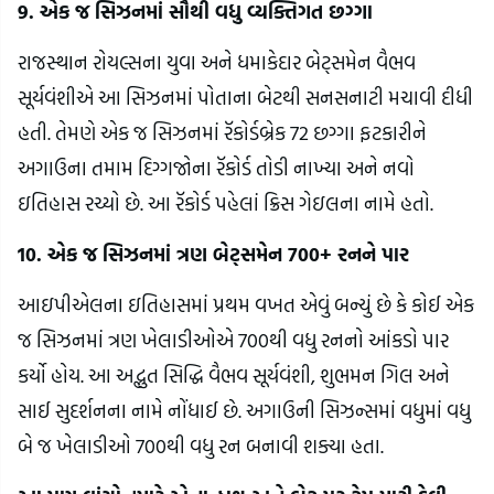
9. એક જ સિઝનમાં સૌથી વધુ વ્યક્તિગત છગ્ગા
રાજસ્થાન રોયલ્સના યુવા અને ધમાકેદાર બેટ્સમેન વૈભવ
સૂર્યવંશીએ આ સિઝનમાં પોતાના બેટથી સનસનાટી મચાવી દીધી
હતી. તેમણે એક જ સિઝનમાં રૅકોર્ડબ્રેક 72 છગ્ગા ફટકારીને
અગાઉના તમામ દિગ્ગજોના રૅકોર્ડ તોડી નાખ્યા અને નવો
ઇતિહાસ રચ્યો છે. આ રૅકોર્ડ પહેલાં ક્રિસ ગેઇલના નામે હતો.
10. એક જ સિઝનમાં ત્રણ બેટ્સમેન 700+ રનને પાર
આઇપીએલના ઇતિહાસમાં પ્રથમ વખત એવું બન્યું છે કે કોઈ એક
જ સિઝનમાં ત્રણ ખેલાડીઓએ 700થી વધુ રનનો આંકડો પાર
કર્યો હોય. આ અદ્ભુત સિદ્ધિ વૈભવ સૂર્યવંશી, શુભમન ગિલ અને
સાઈ સુદર્શનના નામે નોંધાઈ છે. અગાઉની સિઝન્સમાં વધુમાં વધુ
બે જ ખેલાડીઓ 700થી વધુ રન બનાવી શક્યા હતા.