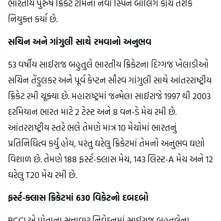
ભારતીય પુરુષ ક્રિકેટ ટીમના નવા સ્પિન બોલિંગ કોચ તરીકે
નિયુક્ત કર્યા છે.
સચિન અને ગાંગુલી સાથે રમવાનો અનુભવ
53 વર્ષીય સાઈરાજ બહુતુલે ભારતીય ક્રિકેટના દિગ્ગજ ખેલાડીઓ
સચિન તેંડુલકર અને પૂર્વ કેપ્ટન સૌરવ ગાંગુલી સાથે આંતરરાષ્ટ્રીય
ક્રિકેટ રમી ચૂક્યા છે. મહારાષ્ટ્રમાં જન્મેલા સાઈરાજે 1997 થી 2003
દરમિયાન ભારત માટે 2 ટેસ્ટ અને 8 વન-ડે મેચ રમી છે.
આંતરરાષ્ટ્રીય સ્તરે ભલે તેમણે માત્ર 10 મેચોમાં ભારતનું
પ્રતિનિધિત્વ કર્યું હોય, પરંતુ ઘરેલુ ક્રિકેટમાં તેમનો અનુભવ ઘણો
વિશાળ છે. તેમણે 188 ફર્સ્ટ-ક્લાસ મેચ, 143 લિસ્ટ-A મેચ અને 12
ઘરેલુ T20 મેચ રમી છે.
ફર્સ્ટ-ક્લાસ ક્રિકેટમાં 630 વિકેટનો દબદબો
BCCI એ પોતાના સત્તાવાર નિવેદનમાં સાઈરાજ બહુતુલેના