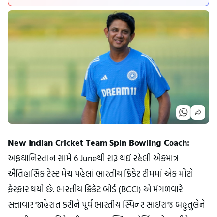
New Indian Cricket Team Spin Bowling Coach:
અફઘાનિસ્તાન સામે 6 Juneથી શરૂ થઈ રહેલી એકમાત્ર
ઐતિહાસિક ટેસ્ટ મેચ પહેલાં ભારતીય ક્રિકેટ ટીમમાં એક મોટો
ફેરફાર થયો છે. ભારતીય ક્રિકેટ બોર્ડ (BCCI) એ મંગળવારે
સત્તાવાર જાહેરાત કરીને પૂર્વ ભારતીય સ્પિનર સાઈરાજ બહુતુલેને