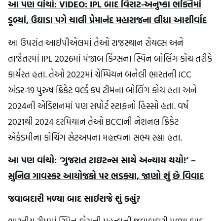
આ પણ વાંચો: VIDEO: IPL બાદ વિરાટ-અનુષ્કા ભક્તિમાં
ડૂબ્યાં, ઉઘાડા પગે ચાલી પ્રેમાનંદ મહારાજના લીધા આશીર્વાદ
આ ઉપરાંત આઈપીએલમાં તેઓ રાજસ્થાન રોયલ્સ અને
તાજેતરમાં IPL 2026માં પંજાબ કિંગ્સના સ્પિન બોલિંગ કોચ તરીકે
કાર્યરત હતા. તેઓ 2022માં ચેમ્પિયન બનેલી ભારતની ICC
અંડર-19 પુરુષ ક્રિકેટ વર્લ્ડ કપ ટીમના બોલિંગ કોચ હતા અને
2024ની એડિશનમાં પણ સપોર્ટ સ્ટાફનો હિસ્સો હતા. વર્ષ
2021થી 2024 દરમિયાન તેઓ BCCIની નેશનલ ક્રિકેટ
એકેડમીના કોચિંગ સેટઅપના મહત્ત્વના સભ્ય રહ્યા હતા.
આ પણ વાંચો: ‘ગુજરાત ટાઇટન્સ સાથે અન્યાય થયો!’ –
સુનિલ ગાવસ્કર આયોજકો પર ભડક્યા, જાણો શું છે વિવાદ
જવાબદારી મળ્યા બાદ સાઈરાજે શું કહ્યું?