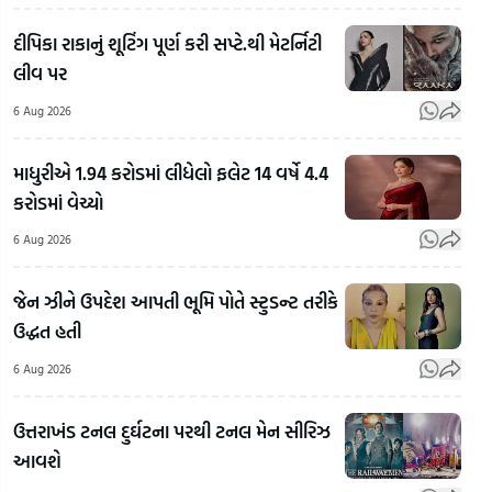
દીપિકા રાકાનું શૂટિંગ પૂર્ણ કરી સપ્ટે.થી મેટર્નિટી
લીવ પર
6 Aug 2026
માધુરીએ 1.94 કરોડમાં લીધેલો ફલેટ 14 વર્ષે 4.4
કરોડમાં વેચ્યો
RSS
Chief
6 Aug 2026
Mohan
'અમા
Bhagwat
ગુજરાતમાં
મહોલ
જેન ઝીને ઉપદેશ આપતી ભૂમિ પોતે સ્ટુડન્ટ તરીકે
On
જેના પર
કેમ
ઉદ્ધત હતી
LGBTQ:
પ્રતિબંધ
છે?',
LGBTQ+
લાગ્યો એ
પાડ
6 Aug 2026
અને
એનાલોગ
ટોકત
સમલૈંગિક
પનીરની
સબ
ઉત્તરાખંડ ટનલ દુર્ઘટના પરથી ટનલ મેન સીરિઝ
લગ્નો મુદ્દે
ઓળખ
શીખ
આવશે
RSSના
કેવી રીતે
મિત્ર