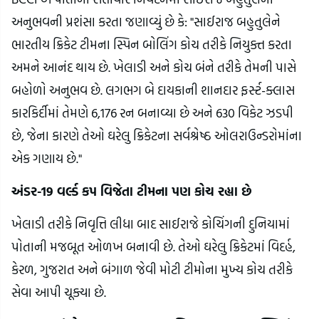
અનુભવની પ્રશંસા કરતા જણાવ્યું છે કે: "સાઈરાજ બહુતુલેને
ભારતીય ક્રિકેટ ટીમના સ્પિન બોલિંગ કોચ તરીકે નિયુક્ત કરતા
અમને આનંદ થાય છે. ખેલાડી અને કોચ બંને તરીકે તેમની પાસે
બહોળો અનુભવ છે. લગભગ બે દાયકાની શાનદાર ફર્સ્ટ-ક્લાસ
કારકિર્દીમાં તેમણે 6,176 રન બનાવ્યા છે અને 630 વિકેટ ઝડપી
છે, જેના કારણે તેઓ ઘરેલુ ક્રિકેટના સર્વશ્રેષ્ઠ ઓલરાઉન્ડરોમાંના
એક ગણાય છે."
અંડર-19 વર્લ્ડ કપ વિજેતા ટીમના પણ કોચ રહ્યા છે
ખેલાડી તરીકે નિવૃત્તિ લીધા બાદ સાઈરાજે કોચિંગની દુનિયામાં
પોતાની મજબૂત ઓળખ બનાવી છે. તેઓ ઘરેલુ ક્રિકેટમાં વિદર્હ,
કેરળ, ગુજરાત અને બંગાળ જેવી મોટી ટીમોના મુખ્ય કોચ તરીકે
સેવા આપી ચૂક્યા છે.