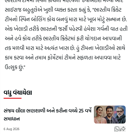
ભારતીય ટીમમાં સ્પિન કોચની મહત્ત્વની જવાબદારી મળ્યા બાદ
સાઈરાજ બહુતુલેએ ખુશી વ્યક્ત કરતા કહ્યું કે, "ભારતીય ક્રિકેટ
ટીમનો સ્પિન બોલિંગ કોચ બનવું મારા માટે ખૂબ મોટું સન્માન છે.
એક ખેલાડી તરીકે ભારતની જર્સી પહેરવી હંમેશા ગર્વની વાત હતી
અને હવે કોચ તરીકે ભારતીય ક્રિકેટમાં ફરી યોગદાન આપવાની
તક મળવી મારા માટે અત્યંત ખાસ છે. હું ટીમના ખેલાડીઓ સાથે
કામ કરવા અને તમામ ફોર્મેટમાં ટીમને સફળતા અપાવવા માટે
ઉત્સુક છું."
વધુ વંચાયેલા
સંજય લીલા ભણશાળી અને કરીના વચ્ચે 25 વર્ષે
સમાધાન
6 Aug 2026