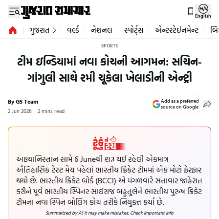
English
ગુજરાત
વર્લ્ડ
નેશનલ
સ્પોર્ટ્સ
એન્ટરટેઈનમેન્ટ
બિ
SPORTS
ટીમ ઇન્ડિયામાં નવા કોચની આગમન: સચિન-
ગાંગુલી સાથે રમી ચૂકેલા ખેલાડીની એન્ટ્રી
By GS Team
Add as a preferred
source on Google
2 Jun 2026
2 mins read
અફઘાનિસ્તાન સામે 6 Juneથી શરૂ થઈ રહેલી એકમાત્ર
ઐતિહાસિક ટેસ્ટ મેચ પહેલાં ભારતીય ક્રિકેટ ટીમમાં એક મોટો ફેરફાર
થયો છે. ભારતીય ક્રિકેટ બોર્ડ (BCCI) એ મંગળવારે સત્તાવાર જાહેરાત
કરીને પૂર્વ ભારતીય સ્પિનર સાઈરાજ બહુતુલેને ભારતીય પુરુષ ક્રિકેટ
ટીમના નવા સ્પિન બોલિંગ કોચ તરીકે નિયુક્ત કર્યા છે.
Summarized by AI; it may make mistakes. Check important info