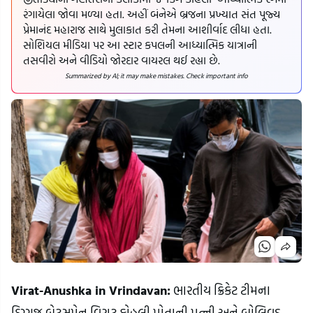
રંગાયેલા જોવા મળ્યા હતા. અહીં બંનેએ બ્રજના પ્રખ્યાત સંત પૂજ્ય
પ્રેમાનંદ મહારાજ સાથે મુલાકાત કરી તેમના આશીર્વાદ લીધા હતા.
સોશિયલ મીડિયા પર આ સ્ટાર કપલની આધ્યાત્મિક યાત્રાની
તસવીરો અને વીડિયો જોરદાર વાયરલ થઈ રહ્યા છે.
Summarized by AI; it may make mistakes. Check important info
Virat-Anushka in Vrindavan:
ભારતીય ક્રિકેટ ટીમના
દિગ્ગજ બેટ્સમેન વિરાટ કોહલી પોતાની પત્ની અને બોલિવૂડ