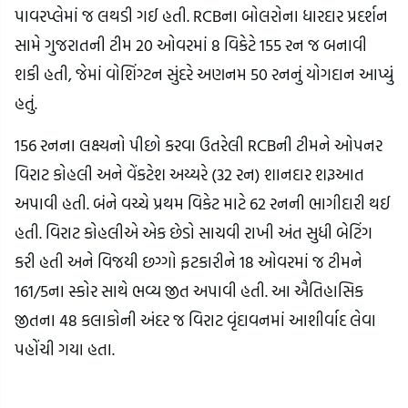
પાવરપ્લેમાં જ લથડી ગઈ હતી. RCBના બોલરોના ધારદાર પ્રદર્શન
સામે ગુજરાતની ટીમ 20 ઓવરમાં 8 વિકેટે 155 રન જ બનાવી
શકી હતી, જેમાં વોશિંગ્ટન સુંદરે અણનમ 50 રનનું યોગદાન આપ્યું
હતું.
156 રનના લક્ષ્યનો પીછો કરવા ઉતરેલી RCBની ટીમને ઓપનર
વિરાટ કોહલી અને વેંકટેશ અય્યરે (32 રન) શાનદાર શરૂઆત
અપાવી હતી. બંને વચ્ચે પ્રથમ વિકેટ માટે 62 રનની ભાગીદારી થઈ
હતી. વિરાટ કોહલીએ એક છેડો સાચવી રાખી અંત સુધી બેટિંગ
કરી હતી અને વિજયી છગ્ગો ફટકારીને 18 ઓવરમાં જ ટીમને
161/5ના સ્કોર સાથે ભવ્ય જીત અપાવી હતી. આ ઐતિહાસિક
જીતના 48 કલાકોની અંદર જ વિરાટ વૃંદાવનમાં આશીર્વાદ લેવા
પહોંચી ગયા હતા.