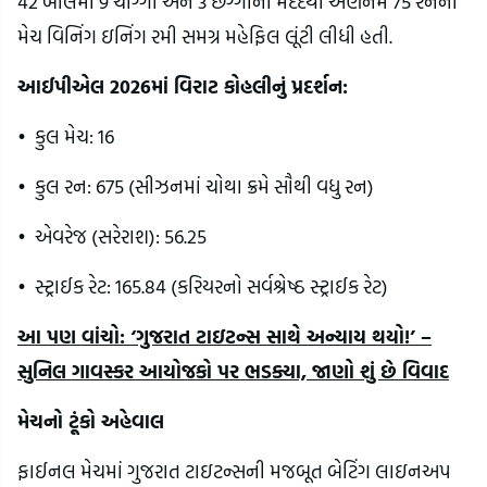
42 બોલમાં 9 ચોગ્ગા અને 3 છગ્ગાની મદદથી અણનમ 75 રનની
મેચ વિનિંગ ઇનિંગ રમી સમગ્ર મહેફિલ લૂંટી લીધી હતી.
આઈપીએલ 2026માં વિરાટ કોહલીનું પ્રદર્શન:
•
કુલ મેચ: 16
•
કુલ રન: 675 (સીઝનમાં ચોથા ક્રમે સૌથી વધુ રન)
•
એવરેજ (સરેરાશ): 56.25
•
સ્ટ્રાઈક રેટ: 165.84 (કરિયરનો સર્વશ્રેષ્ઠ સ્ટ્રાઈક રેટ)
આ પણ વાંચો: ‘ગુજરાત ટાઇટન્સ સાથે અન્યાય થયો!’ –
સુનિલ ગાવસ્કર આયોજકો પર ભડક્યા, જાણો શું છે વિવાદ
મેચનો ટૂંકો અહેવાલ
ફાઈનલ મેચમાં ગુજરાત ટાઇટન્સની મજબૂત બેટિંગ લાઇનઅપ