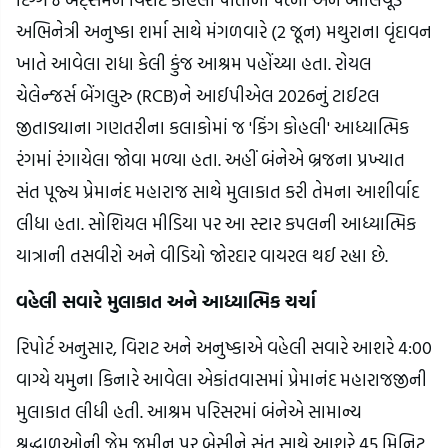
અભિનેત્રી અનુષ્કા શર્મા સાથે મંગળવારે (2 જૂન) મથુરાના વૃંદાવન
ખાતે આવેલા રાધા કેલી કુંજ આશ્રમ પહોંચ્યા હતા. રોયલ
ચેલેન્જર્સ બેંગલુરુ (RCB)ને આઈપીએલ 2026નું ટાઈટલ
જીતાડ્યાના ગણતરીના કલાકોમાં જ 'કિંગ કોહલી' આધ્યાત્મિક
રંગમાં રંગાયેલા જોવા મળ્યા હતા. અહીં બંનેએ બ્રજના પ્રખ્યાત
સંત પૂજ્ય પ્રેમાનંદ મહારાજ સાથે મુલાકાત કરી તેમના આશીર્વાદ
લીધા હતા. સોશિયલ મીડિયા પર આ સ્ટાર કપલની આધ્યાત્મિક
યાત્રાની તસવીરો અને વીડિયો જોરદાર વાયરલ થઈ રહ્યા છે.
વહેલી સવારે મુલાકાત અને આધ્યાત્મિક ચર્ચા
રિપોર્ટ અનુસાર, વિરાટ અને અનુષ્કાએ વહેલી સવારે આશરે 4:00
વાગ્યે યમુના કિનારે આવેલા એકાંતવાસમાં પ્રેમાનંદ મહારાજજીની
મુલાકાત લીધી હતી. આશ્રમ પરિસરમાં બંનેએ સામાન્ય
શ્રદ્ધાળુઓની જેમ જમીન પર બેસીને સંત સાથે આશરે 45 મિનિટ