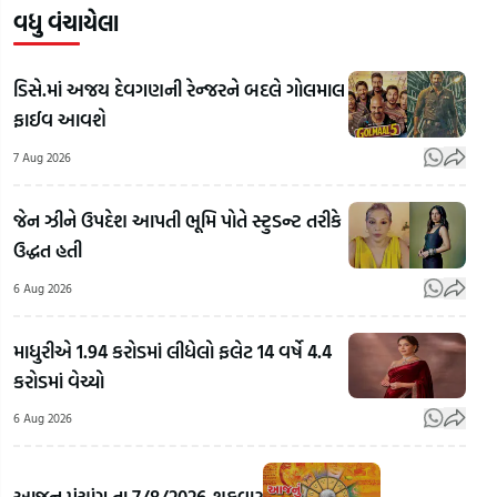
વધુ વંચાયેલા
ડિસે.માં અજય દેવગણની રેન્જરને બદલે ગોલમાલ
ફાઈવ આવશે
7 Aug 2026
જેન ઝીને ઉપદેશ આપતી ભૂમિ પોતે સ્ટુડન્ટ તરીકે
ઉદ્ધત હતી
6 Aug 2026
માધુરીએ 1.94 કરોડમાં લીધેલો ફલેટ 14 વર્ષે 4.4
કરોડમાં વેચ્યો
6 Aug 2026
Rahul
Gandhi's
અલમોડાના
Rah
Favourite
રવિ ટમ્ટાએ
Gan
આજનુ પંચાંગ તા.7/8/2026,શુક્રવાર