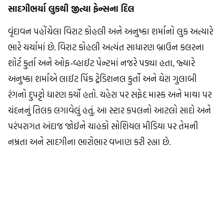
સાદગીભર્યા લુકથી જીત્યા ફેન્સના દિલ
વૃંદાવન પહોંચેલા વિરાટ કોહલી અને અનુષ્કા શર્માનો લુક અત્યારે
ભારે ચર્ચામાં છે. વિરાટ કોહલી અત્યંત સાધારણ બ્રાઉન કલરના
શોર્ટ કુર્તા અને ઓફ-વ્હાઈટ પેન્ટમાં નજરે પડ્યા હતા, જ્યારે
અનુષ્કા શર્માએ લાઈટ પિંક ટ્રેડિશનલ કુર્તો અને ઘેરા ગુલાબી
રંગનો દુપટ્ટો ધારણ કર્યો હતો. ચહેરા પર સફેદ માસ્ક અને માથા પર
ચંદનનું તિલક લગાવેલું હતું. આ સ્ટાર કપલનો આટલો સાદો અને
પરંપરાગત અંદાજ જોઈને ચાહકો સોશિયલ મીડિયા પર તેમની
નમ્રતા અને સાદગીના ભારોભાર વખાણ કરી રહ્યા છે.