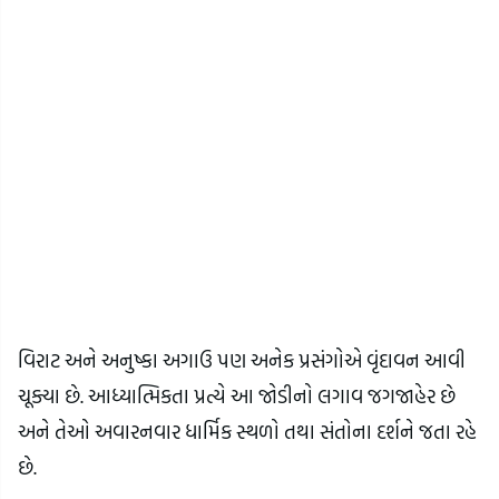
વિરાટ અને અનુષ્કા અગાઉ પણ અનેક પ્રસંગોએ વૃંદાવન આવી
ચૂક્યા છે. આધ્યાત્મિકતા પ્રત્યે આ જોડીનો લગાવ જગજાહેર છે
અને તેઓ અવારનવાર ધાર્મિક સ્થળો તથા સંતોના દર્શને જતા રહે
છે.