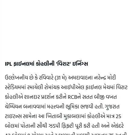
IPL ફાઈનલમાં કોહલીની 'વિરાટ' ઇનિંગ્સ
ઉલ્લેખનીય છે કે રવિવારે (31 મે) અમદાવાદના નરેન્દ્ર મોદી
સ્ટેડિયમમાં રમાયેલી રોમાંચક આઈપીએલ ફાઈનલ મેચમાં વિરાટ
કોહલીએ શાનદાર પ્રદર્શન કરીને RCBને સતત બીજી વખત
ચેમ્પિયન બનાવવામાં મહત્ત્વની ભૂમિકા ભજવી હતી. ગુજરાત
ટાઇટન્સ સામેના આ ખિતાબી મુકાબલામાં કોહલીએ માત્ર 25
બોલમાં પોતાની સૌથી ઝડપી ફિફ્ટી પૂરી કરી હતી અને એકંદરે