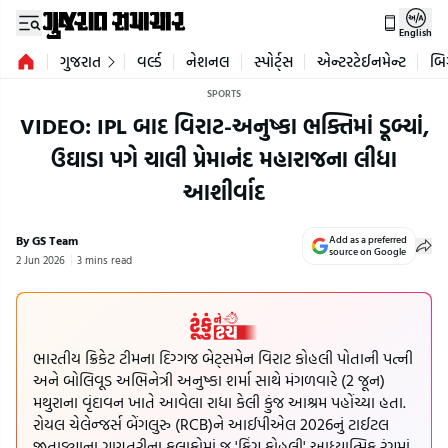
English
ગુજરાત
વર્લ્ડ
નેશનલ
સ્પોર્ટ્સ
એન્ટરટેઈનમેન્ટ
બિ
SPORTS
VIDEO: IPL બાદ વિરાટ-અનુષ્કા ભક્તિમાં ડૂબ્યાં,
ઉઘાડા પગે ચાલી પ્રેમાનંદ મહારાજના લીધા
આશીર્વાદ
By GS Team
Add as a preferred
source on Google
2 Jun 2026
3 mins read
ભારતીય ક્રિકેટ ટીમના દિગ્ગજ બેટ્સમેન વિરાટ કોહલી પોતાની પત્ની
અને બોલિવૂડ અભિનેત્રી અનુષ્કા શર્મા સાથે મંગળવારે (2 જૂન)
મથુરાના વૃંદાવન ખાતે આવેલા રાધા કેલી કુંજ આશ્રમ પહોંચ્યા હતા.
રોયલ ચેલેન્જર્સ બેંગલુરુ (RCB)ને આઈપીએલ 2026નું ટાઈટલ
જીતાડ્યાના ગણતરીના કલાકોમાં જ 'કિંગ કોહલી' આધ્યાત્મિક રંગમાં