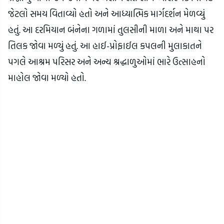
જેટલો સમય વિતાવ્યો હતો અને આધ્યાત્મિક માર્ગદર્શન મેળવ્યું
હતું. આ દરમિયાન બંનેના ગળામાં તુલસીની માળા અને માથા પર
તિલક જોવા મળ્યું હતું. આ હાઈ-પ્રોફાઈલ કપલની મુલાકાતને
પગલે આશ્રમ પરિસર અને અન્ય શ્રદ્ધાળુઓમાં ભારે ઉત્સાહનો
માહોલ જોવા મળ્યો હતો.