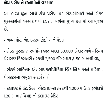
શ્રેય પરીખને ઇનામોનો વરસાદ
આ ભવ્ય જીત સાથે શ્રેય પરીખ પર ભેટ-સોગાદો અને રોકડ
પુરસ્કારોનો વરસાદ થયો છે. તેને મળેલા મુખ્ય ઇનામો આ મુજબ
છે.
- અન્ય ભેટ: એક કસ્ટમ ટ્રોફી અને મેડલ
- રોકડ પુરસ્કાર: સ્પર્ધામાં જીત બદલ 50,000 ડૉલર અને મરિયમ
વેબસ્ટર ડિક્શનરી તરફથી 2,500 ડૉલર થઈ રૂ. 50 લાખથી વધુ
- સંદર્ભ સાહિત્ય: એનસાયક્લોપીડિયા બ્રિટાનિકા અને મરિયમ-
વેબસ્ટરના અમૂલ્ય સંદર્ભ ગ્રંથો
- ફ્લાઇટ ક્રેડિટ: ડેલ્ટા એરલાઇન્સ તરફથી 1,000 પાઉન્ડ (અંદાજે
1.28 લાખ રૂપિયા) ની ફ્લાઇટ ક્રેડિટ