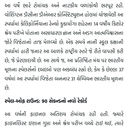
આ વર્ષે ભારે રોમાંચક અને નાટકીય વળાંકોથી ભરપૂર રહી.
વોશિંગ્ટન ડીસીના ડીએઆર કોન્સ્ટિટ્યુશન હોલમાં યોજાયેલી આ
સ્પર્ધામાં કેલિફોર્નિયાના રેન્ચો કુકામોંગા શહેરના 14 વર્ષીય કિશોર
શ્રેય પરીખે પોતાના અસાધારણ જ્ઞાન અને અડગ આત્મવિશ્વાસના
જોરે વિજેતાનો તાજ મેળવ્યો છે. એક સમયે નાની સ્કૂલ કક્ષાની
સ્પર્ધામાં હારી જનાર આ બાળકે રાષ્ટ્રીય સ્તરે જે રીતે વાપસી કરી
છે, જે પ્રેરણાદાયી છે. આ સાથે જ, આ પ્રતિષ્ઠિત મંચ પર ભારતીય
મૂળના સ્પેલર્સનો દબદબો પણ અકબંધ રહ્યો છે, કેમ કે છેલ્લા 37
વર્ષમાં આ સ્પર્ધામાં વિજેતા બનનાર 31 ચેમ્પિયન ભારતીય મૂળના
છે.
સ્પેલ-ઓફ રાઉન્ડ: 90 સેકન્ડનો નવો રેકોર્ડ
આ વર્ષની ફાઇનલ અતિશય રોમાંચક રહી હતી. જ્યારે
ફાઇનલિસ્ટ ઇશાન ગુપ્તા અને શ્રેય પરીખ વચ્ચે ટાઈ થઈ, ત્યારે