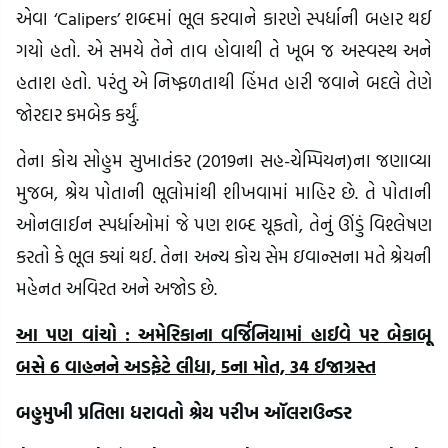
એવા ‘Calipers’ શબ્દમાં ભૂલ કરવાને કારણે સ્પર્ધાની બહાર થઈ
ગયો હતો. એ સમયે તેને તાવ હોવાથી તે ખૂબ જ અસ્વસ્થ અને
હતાશ હતો. પરંતુ એ નિષ્ફળતાથી હિંમત હારી જવાને બદલે તેણે
જોરદાર કમબેક કર્યું.
તેના કોચ સોહુમ સુખાતંકર (2019ના સહ-ચેમ્પિયન)ના જણાવ્યા
મુજબ, શ્રેય પોતાની ભૂલોમાંથી શીખવામાં માહિર છે. તે પોતાની
ઓનલાઈન સ્પર્ધાઓમાં જે પણ શબ્દ ચૂકતો, તેનું ઊંડું વિશ્લેષણ
કરતો કે ભૂલ ક્યાં થઈ. તેના અન્ય કોચ સેમ ઇવાન્સના મતે શ્રેયની
મહેનત અવિરત અને અજોડ છે.
આ પણ વાંચો : અમેરિકાના વર્જિનિયામાં હાઈવે પર બેકાબૂ
બસે 6 વાહનને અડફેટે લીધા, 5ના મોત, 34 ઈજાગ્રસ્ત
બહુમુખી પ્રતિભા ધરાવતો શ્રેય પરીખ ઑલરાઉન્ડર