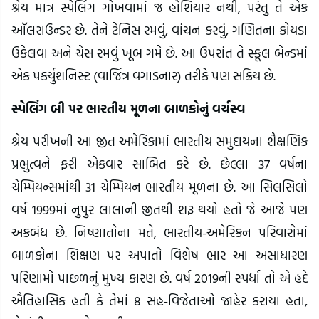
શ્રેય માત્ર સ્પેલિંગ ગોખવામાં જ હોશિયાર નથી, પરંતુ તે એક
ઑલરાઉન્ડર છે. તેને ટેનિસ રમવું, વાંચન કરવું, ગણિતના કોયડા
ઉકેલવા અને ચેસ રમવું ખૂબ ગમે છે. આ ઉપરાંત તે સ્કૂલ બેન્ડમાં
એક પર્ક્યુશનિસ્ટ (વાજિંત્ર વગાડનાર) તરીકે પણ સક્રિય છે.
સ્પેલિંગ બી પર ભારતીય મૂળના બાળકોનું વર્ચસ્વ
શ્રેય પરીખની આ જીત અમેરિકામાં ભારતીય સમુદાયના શૈક્ષણિક
પ્રભુત્વને ફરી એકવાર સાબિત કરે છે. છેલ્લા 37 વર્ષના
ચેમ્પિયન્સમાંથી 31 ચેમ્પિયન ભારતીય મૂળના છે. આ સિલસિલો
વર્ષ 1999માં નુપુર લાલાની જીતથી શરૂ થયો હતો જે આજે પણ
અકબંધ છે. નિષ્ણાતોના મતે, ભારતીય-અમેરિકન પરિવારોમાં
બાળકોના શિક્ષણ પર અપાતો વિશેષ ભાર આ અસાધારણ
પરિણામો પાછળનું મુખ્ય કારણ છે. વર્ષ 2019ની સ્પર્ધા તો એ હદે
ઐતિહાસિક હતી કે તેમાં 8 સહ-વિજેતાઓ જાહેર કરાયા હતા,