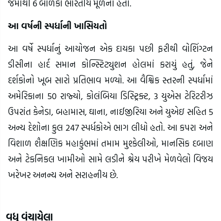
જેમાંથી 6 બાળકો ભારતીય મૂળના હતા.
આ વર્ષની સ્પર્ધાની ખાસિયતો
આ વર્ષે સ્પર્ધાનું આયોજન એક દાયકા પછી ફરીથી વોશિંગ્ટન
ડીસીના હાર્દ સમાન કોન્સ્ટિટ્યુશન હોલમાં કરાયું હતું, જેને
દર્શકોનો ખૂબ સારો પ્રતિભાવ મળ્યો. આ વૈશ્વિક સ્તરની સ્પર્ધામાં
અમેરિકાના 50 રાજ્યો, કોલંબિયા ડિસ્ટ્રિક્ટ, 3 યુએસ ટેરિટરીઝ
ઉપરાંત કેનેડા, બહામાસ, ઘાના, નાઈજીરિયા અને યુએઇ સહિત 5
અન્ય દેશોના કુલ 247 સ્પર્ધકોએ ભાગ લીધો હતો. આ કપરા અને
વિશાળ શૈક્ષણિક મહાકુંભમાં તમામ મુશ્કેલીઓ, માનસિક દબાણ
અને ટેકનિકલ ખામીઓ સામે લડીને શ્રેય પરીખે મેળવેલો વિજય
ખરેખર અનન્ય અને સરાહનીય છે.
વધુ વંચાયેલા