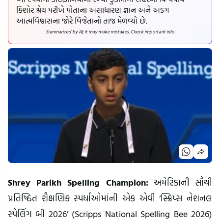
કિશોર શ્રેય પરીખે પોતાના અસાધારણ જ્ઞાન અને અડગ
આત્મવિશ્વાસના જોરે વિજેતાનો તાજ મેળવ્યો છે.
Summarized by AI; it may make mistakes. Check important info
Shrey Parikh Spelling Champion:
અમેરિકાની સૌથી
પ્રતિષ્ઠિત શૈક્ષણિક સ્પર્ધાઓમાંની એક એવી ‘સ્ક્રિપ્સ નેશનલ
સ્પેલિંગ બી 2026’ (Scripps National Spelling Bee 2026)