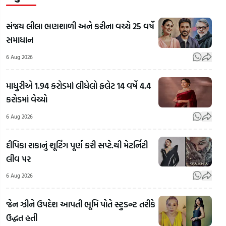
સંજય લીલા ભણશાળી અને કરીના વચ્ચે 25 વર્ષે
સમાધાન
6 Aug 2026
માધુરીએ 1.94 કરોડમાં લીધેલો ફલેટ 14 વર્ષે 4.4
કરોડમાં વેચ્યો
6 Aug 2026
દીપિકા રાકાનું શૂટિંગ પૂર્ણ કરી સપ્ટે.થી મેટર્નિટી
લીવ પર
RSS
Chief
6 Aug 2026
Mohan
'અમા
Bhagwat
ગુજરાતમાં
મહોલ
જેન ઝીને ઉપદેશ આપતી ભૂમિ પોતે સ્ટુડન્ટ તરીકે
On
જેના પર
કેમ
ઉદ્ધત હતી
LGBTQ:
પ્રતિબંધ
છે?',