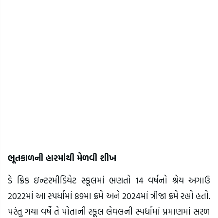
ભૂતકાળની હારમાંથી મેળવી શીખ
ડે ક્રિક ઇન્ટરમીડિયેટ સ્કૂલમાં ભણતો 14 વર્ષનો શ્રેય અગાઉ
2022માં આ સ્પર્ધામાં 89મા ક્રમે અને 2024માં ત્રીજા ક્રમે રહ્યો હતો.
પરંતુ ગયા વર્ષે તે પોતાની સ્કૂલ લેવલની સ્પર્ધામાં પ્રમાણમાં સરળ