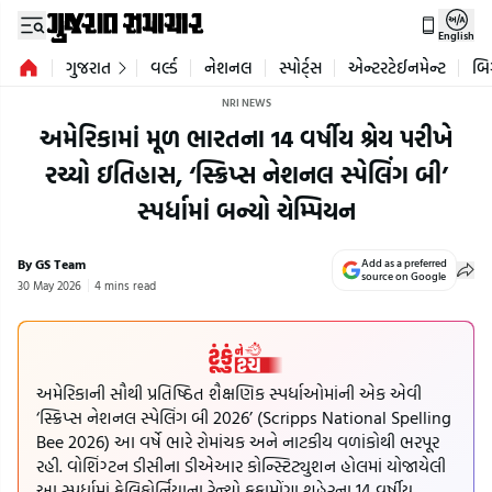
English
ગુજરાત
વર્લ્ડ
નેશનલ
સ્પોર્ટ્સ
એન્ટરટેઈનમેન્ટ
બિ
NRI NEWS
અમેરિકામાં મૂળ ભારતના 14 વર્ષીય શ્રેય પરીખે
રચ્યો ઇતિહાસ, ‘સ્ક્રિપ્સ નેશનલ સ્પેલિંગ બી’
સ્પર્ધામાં બન્યો ચેમ્પિયન
By GS Team
Add as a preferred
source on Google
30 May 2026
4 mins read
અમેરિકાની સૌથી પ્રતિષ્ઠિત શૈક્ષણિક સ્પર્ધાઓમાંની એક એવી
‘સ્ક્રિપ્સ નેશનલ સ્પેલિંગ બી 2026’ (Scripps National Spelling
Bee 2026) આ વર્ષે ભારે રોમાંચક અને નાટકીય વળાંકોથી ભરપૂર
રહી. વોશિંગ્ટન ડીસીના ડીએઆર કોન્સ્ટિટ્યુશન હોલમાં યોજાયેલી
આ સ્પર્ધામાં કેલિફોર્નિયાના રેન્ચો કુકામોંગા શહેરના 14 વર્ષીય