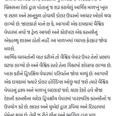
બ્રિક્સના દેશો દ્વારા પોતાનું જ શરૂ કરાયેલું આર્થિક માળખું ખૂબ 
જ સરળ અને સાનુકુળ હોવાથી ડોલર ઉપરનો આધાર ઓછો થવા 
લાગ્યો છે. જાણકારો માને છ કે, આગામી એક દાયકામાં વૈશ્વિક 
વેપારમાં નવો જ ટ્રેન્ડ આવશે અને કોઈપણ એક કરન્સીનું 
એકહથ્થુ શાસન રહેશે નહીં. આ માળખમાં વ્યાપક ફેરફાર જોવા 
મળશે.
આર્થિક બાબતોની વાત કરીએ તો વૈશ્વિક વેપાર ઉપર તેનો પ્રભાવ 
ઘટવા લાગ્યો છે અને વૈશ્વિક સ્તરે તેના વિકલ્પો શોધાવા લાગ્યા છે. 
ખાસ કરીને દ્વિપક્ષિય વેપારમાં પરિવર્તન જોવા મળ્યું છે. આગામી 
એક દાયકામાં જ્યારે ડોલર હોલ્ડિંગ્સ ઓછું થઈ જશે ત્યારે વૈશ્વિક 
વેપારનું દ્રશ્ય અને માળખું બદલાઈ જશે. ઘણા દેશો હવે ત્રીજા 
દેશની કરન્સીના બદેલ દ્વિપક્ષીય વેપારમાં પારસ્પરિક કરન્સીનો જ 
ઉપયોગ કરે છે. ભારત અને યુએઈ દ્વારા રૂપિયા અને દિરહામમાં 
પેમેન્ટ થાય છે. તેવી જ રીતે ચીન અને બ્રાઝિલ દ્વારા પણ 