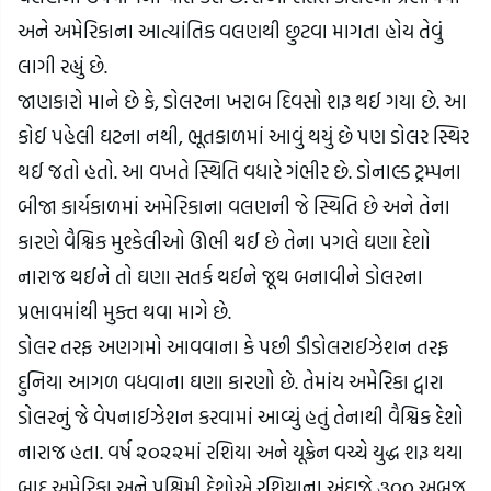
અને અમેરિકાના આત્યાંતિક વલણથી છુટવા માગતા હોય તેવું 
લાગી રહ્યું છે.
જાણકારો માને છે કે, ડોલરના ખરાબ દિવસો શરૂ થઈ ગયા છે. આ 
કોઈ પહેલી ઘટના નથી, ભૂતકાળમાં આવું થયું છે પણ ડોલર સ્થિર 
થઈ જતો હતો. આ વખતે સ્થિતિ વધારે ગંભીર છે. ડોનાલ્ડ ટ્રમ્પના 
બીજા કાર્યકાળમાં અમેરિકાના વલણની જે સ્થિતિ છે અને તેના 
કારણે વૈશ્વિક મુશ્કેલીઓ ઊભી થઈ છે તેના પગલે ઘણા દેશો 
નારાજ થઈને તો ઘણા સતર્ક થઈને જૂથ બનાવીને ડોલરના 
પ્રભાવમાંથી મુક્ત થવા માગે છે.
ડોલર તરફ અણગમો આવવાના કે પછી ડીડોલરાઈઝેશન તરફ 
દુનિયા આગળ વધવાના ઘણા કારણો છે. તેમાંય અમેરિકા દ્વારા 
ડોલરનું જે વેપનાઈઝેશન કરવામાં આવ્યું હતું તેનાથી વૈશ્વિક દેશો 
નારાજ હતા. વર્ષ ૨૦૨૨માં રશિયા અને યૂક્રેન વચ્ચે યુદ્ધ શરૂ થયા 
બાદ અમેરિકા અને પશ્ચિમી દેશોએ રશિયાના અંદાજે ૩૦૦ અબજ 