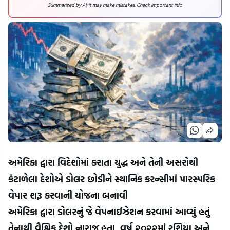
Summarized by AI; it may make mistakes. Check important info
અમેરિકા દ્વારા વિદેશોમાં કરાતા યુદ્ધ અને તેની અસરોથી 
કંટાળેલા દેશોએ ડોલર છોડીને સ્થાનિક કરન્સીમાં પારસ્પરિક 
વેપાર શરૂ કરવાની યોજના બનાવી
અમેરિકા દ્વારા ડોલરનું જે વેપનાઈઝેશન કરવામાં આવ્યું હતું 
તેનાથી વૈશ્વિક દેશો નારાજ હતા. વર્ષ ૨૦૨૨માં રશિયા અને 