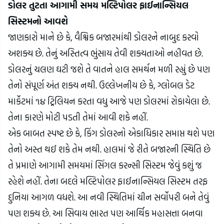
ડોલર તુટતા આગામી સમય મલ્ટિપોલર ફાઈનાન્સિયલ 
સિસ્ટમનો આવશે
જાણકારો માને છે કે, વૈશ્વિક બજારમાંથી ડોલરને નાબુદ કરવો 
અશક્ય છે. તેનું અસ્તિત્વ ભુંસાય તેવી શક્યતાઓ નહીવત છે. 
ડોલરનું ચલણ ઘટી જશે તે વાતને હાલ સમર્થન મળી રહ્યું છે પણ 
તેનો સંપૂર્ણ અંત શક્ય નથી. ઉલ્લેખનીય છે કે, ગ્લોબલ ડેટ 
માર્કેટમાં ૧૪ ટ્રિલિયન કરતા વધુ આજે પણ ડોલરમાં રોકાયેલા છે. 
તેના કારણે મોટી પડતી તેમાં આવી શકે નહીં.
એક બાબત સ્પષ્ટ છે કે, કિંગ ડોલરનો એકાધિકાર સમાપ્ત થશે પણ 
તેનો અસ્ત થઈ શકે તેમ નથી. હાલમાં જે રીતે બજારની સ્થિતિ છે 
તે પ્રમાણે આગામી સમયમાં સિંગલ કરન્સી સિસ્ટમ જેવું કશું જ 
રહેશે નહીં. તેના બદલે મલ્ટિપોલર ફાઈનાન્સિયલ સિસ્ટમ તરફ 
દુનિયા આગળ વધશે. આ નવી સ્થિતિમાં ચીન સર્વોપરી બને તેવું 
પણ શક્ય છે. આ સિવાય ભારત પણ આર્થિક મહાસત્તા બનવા 