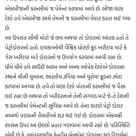
એકબીજાની કરન્સીમાં જ પેમેન્ટ કરવામાં આવે છે. બીજા ઘણા 
દેશો હવે એકબીજા સાથે તેમની જ કરન્સીમાં વેપાર કરતા થઈ ગયા 
છે.
આ ઉપરાંત સૌથી મોટો જે ભય અથવા તો ડોલરનો આંતક હતો તે 
પેટ્રોડોલરનો હતો. દાયકાઓથી વૈશ્વિક ધોરણે ક્રૂડ ખરીદવા માટે કે 
ગેસ ખરીદવા માટે ડોલરનો જ ઉપયોગ કરવામાં આવી રહ્યા છે. 
ધીમે ધીમે હવે સાઉદી અરબ અને અન્ય ઓપેક દેશોએ ડોલરના 
સ્થાને ચીની યુઆન, ભારતીય રૂપિયા અને યુરોમાં ક્રૂડના સોદા 
કરવામાં આવ્યા છે. હવે તો ઘણા દેશો પોતાની કરન્સીમાં જ પૈસા 
લઈ રહ્યા છે અથવા તો ખરીદરનાને તેની સગવડ માટે જે-તે દેશની 
જ કરન્સીમાં પેમેન્ટની સુવિધા આપે છે. તેના કારણે પેટ્રો ડોલર 
નબળો પડવાની તૈયારીઓ શરૂ થઈ ગઈ છે. ડોલરના એકચક્રી 
શાસન ઉપર આ છેલ્લો પ્રહાર ગણવામાં આવી રહ્યો છે. પરિસ્થિતિ 
એવી છે કે, આંતરરાષ્ટ્રીય કેન્દ્રીય બેન્કોમાં ડોલરના કુલ રિઝર્વમાં 