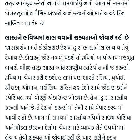
તરફ આગેકૂચ કરે તો નવાઈ પામવાજેવું નથી. આગામી સમયમાં 
ડોલર તૂટવો તે વૈશ્વિક બજારો અને કરન્સીઓ માટે અચ્છે દિન 
સાબિત થાય તેમ છે.
ભારતને ભવિષ્યમાં લાભ થવાની શક્યતાઓ જોવાઈ રહી છે
જાણકારોના મતે ડીડોલરાઈઝેશન દ્વારા ભારતને લાભ થાય તેવું 
દેખાય છે. ડોલરનું જોર નબળું પડશે તો રૂપિયો આપોઆપ મજબૂત 
બનશે. બીજી તરફ ભારત આંતરરાષ્ટ્રીય સ્તરે પોતાની જ કરન્સી 
રૂપિયામાં વેપાર કરી શકશે. હાલમાં પણ ભારતે રશિયા, યુએઈ, 
શ્રીલંકા, ઓમાન, મલેશિયા સહિત ૨૨ દેશો સાથે જોડાણ કરીને 
સ્પેશિયલ રૂપી વોસ્ટ્રો એકાઉન્ટ ખોલ્યા છે. તેના દ્વારા ભારતીય 
કરન્સી અને જે-તે દેશની કરન્સીમાં તેની સાથે વેપાર કરવામાં 
આવી રહ્યો છે. આગામી સમયમાં ભારતીય રૂપિયો સાઉથ એશિયા 
અને મીડલ ઈસ્ટના દેશોમાં વેપાર માટે વ્યાપક રીતે ઉપયોગમાં 
લેવાય તેવી શક્યતાઓ જોવાઈ રહી છે. ખાસ કરીને ક્રૂડના 