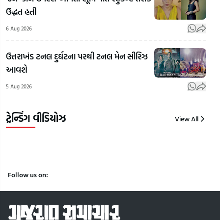
On
જેના પર
કેમ
ઉદ્ધત હતી
LGBTQ:
પ્રતિબંધ
છે?',
LGBTQ+
લાગ્યો એ
પાડ
6 Aug 2026
અને
એનાલોગ
ટોકત
સમલૈંગિક
પનીરની
સબ
ઉત્તરાખંડ ટનલ દુર્ઘટના પરથી ટનલ મેન સીરિઝ
લગ્નો મુદ્દે
ઓળખ
શીખ
આવશે
RSSના
કેવી રીતે
મિત્ર
5 Aug 2026
વડા મોહન
કરી શકાય?
મળી
ભાગવતનું
| Gujarat
સગી
નિવેદન
Samachar
કરી 
ટ્રેન્ડિંગ વીડિયોઝ
View All
6
6
6
Aug
Aug
Aug
2026
2026
2026
Follow us on: