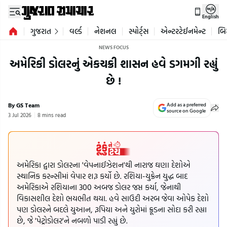
English
ગુજરાત
વર્લ્ડ
નેશનલ
સ્પોર્ટ્સ
એન્ટરટેઈનમેન્ટ
બિ
NEWS FOCUS
અમેરિકી ડોલરનું એકચક્રી શાસન હવે ડગમગી રહ્યું
છે !
By GS Team
Add as a preferred
source on Google
3 Jul 2026
8 mins read
અમેરિકા દ્વારા ડોલરના 'વેપનાઈઝેશન'થી નારાજ ઘણા દેશોએ
સ્થાનિક કરન્સીમાં વેપાર શરૂ કર્યો છે. રશિયા-યુક્રેન યુદ્ધ બાદ
અમેરિકાએ રશિયાના 300 અબજ ડોલર જપ્ત કર્યા, જેનાથી
વિકાસશીલ દેશો ભયભીત થયા. હવે સાઉદી અરબ જેવા ઓપેક દેશો
પણ ડોલરને બદલે યુઆન, રૂપિયા અને યુરોમાં ક્રૂડના સોદા કરી રહ્યા
છે, જે 'પેટ્રોડોલર'ને નબળો પાડી રહ્યું છે.