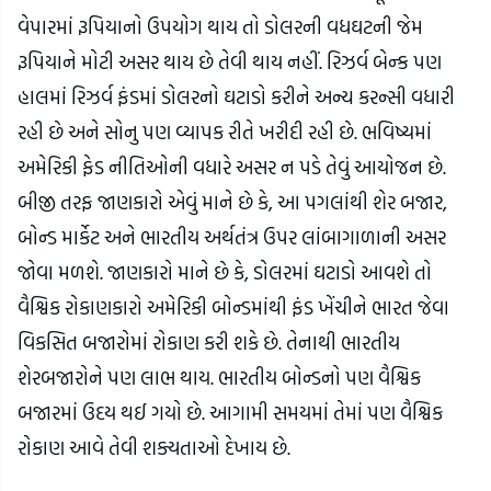
વેપારમાં રૂપિયાનો ઉપયોગ થાય તો ડોલરની વધઘટની જેમ 
રૂપિયાને મોટી અસર થાય છે તેવી થાય નહીં. રિઝર્વ બેન્ક પણ 
હાલમાં રિઝર્વ ફંડમાં ડોલરનો ઘટાડો કરીને અન્ય કરન્સી વધારી 
રહી છે અને સોનુ પણ વ્યાપક રીતે ખરીદી રહી છે. ભવિષ્યમાં 
અમેરિકી ફેડ નીતિઓની વધારે અસર ન પડે તેવું આયોજન છે. 
બીજી તરફ જાણકારો એવું માને છે કે, આ પગલાંથી શેર બજાર, 
બોન્ડ માર્કેટ અને ભારતીય અર્થતંત્ર ઉપર લાંબાગાળાની અસર 
જોવા મળશે. જાણકારો માને છે કે, ડોલરમાં ઘટાડો આવશે તો 
વૈશ્વિક રોકાણકારો અમેરિકી બોન્ડમાંથી ફંડ ખેંચીને ભારત જેવા 
વિકસિત બજારોમાં રોકાણ કરી શકે છે. તેનાથી ભારતીય 
શેરબજારોને પણ લાભ થાય. ભારતીય બોન્ડનો પણ વૈશ્વિક 
બજારમાં ઉદય થઈ ગયો છે. આગામી સમયમાં તેમાં પણ વૈશ્વિક 
રોકાણ આવે તેવી શક્યતાઓ દેખાય છે.