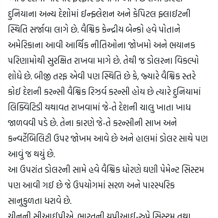
દુનિયાના અન્ય દેશોમાં ઈન્ફ્લેશન અને કેપિટલ ફ્લાઈટની 
સ્થિતિ સર્જાવા લાગે છે. વૈશ્વિક કેન્દ્રીય બેન્કો હવે પોતાને 
અમેરિકાના આવી આર્થિક નીતિઓના જોખમો અને ભયાનક 
પરિણામોથી સુરક્ષિત રાખવા માગે છે. તેથી જ ડોલરના વિકલ્પો 
શોધે છે. બીજી તરફ એવી પણ સ્થિતિ છે કે, જ્યારે વૈશ્વિક સ્તરે 
કોઈ દેશની કરન્સી વૈશ્વિક રિઝર્વ કરન્સી હોય છે ત્યારે દુનિયામાં 
લિક્વિટિડી યથાવત રાખવામાં જે-તે દેશની ચાલુ ખાતા ખાધ 
જાળવવી પડે છે. તેના કારણે જે-તે કરન્સીની સાખ અને 
કન્વર્ટેબિલિટી ઉપર જોખમ આવે છે અને હાલમાં ડોલર સાથે પણ 
આવું જ થયું છે.
આ ઉપરાંત ડોલરની સામે હવે વૈશ્વિક ધોરણે ઘણી પેમેન્ટ સિસ્ટમ 
પણ આવી ગઈ છે જે ઉપયોગમાં સરળ અને પારસ્પરિક 
સાનુકુળતા ધરાવે છે.
ચીનની સીઆઈપીએ, ભારતની યુપીઆઈ-રુપે સિસ્ટમ તથા 