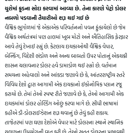
યુરોમાં ક્રૂડના સોદા કરવામાં આવ્યા છે. તેના કારણે પેટ્રો ડોલર 
નબળો પડવાની તૈયારીઓ શરૂ થઈ ગઈ છે
વૈશ્વિક ભૂગોળમાં જે એકાએક પરિવર્તનનો પવન ફુંકાયેલો છે જેમ 
વૈશ્વિક અર્થતંત્રમાં પણ હાલમાં ખૂબ મોટો અને ઐતિહાસિક ફેરફાર 
આવે તેવું દેખાઈ રહ્યું છે. કેટલાય દાયકાઓથી વૈશ્વિક વેપાર, 
બેન્કિંગ, વિદેશી ભંડોળ અને અન્ય બાબતો ઉપર પોતાનું એકચક્રી 
શાસન ચલાવનાર ડોલર હવે ડામાડોળ થઈ રહ્યો છે. વર્તમાન 
સમયના અહેવાલો અને આંકડા જણાવે છે કે, આંતરરાષ્ટ્રીય સ્તરે 
વિવિધ દેશો દ્વારા આગામી એક દાયકાનો ઈકોનોમિક પ્લાન રજૂ 
કરાયો છે. તેમાં તેઓ સ્પષ્ટ રીતે જણાવે છે કે, તેઓ આગામી એક 
દાયકમાંમાં ડોલર હોલ્ડિંગ ઓછું કરવા માગે છે. સીધી ભાષામાં 
કહીએ ડી-ડોલરાઈઝેશન શરૂ થવાનું છે તેવું કહી શકાય. 
તાજેતરમાં પણ ઘણા દેશોએ વેપાર માટે ડોલરના સ્થાને સ્થાનિક 
ચલણના ઉપયોગની વાત કરી છે. તેઓ સતત ડોલરના પ્રભાવથી 