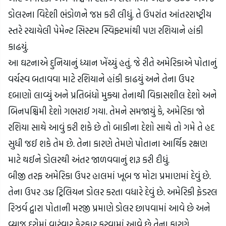
ડોલરના વિદેશી ભંડોળને જપ્ત કરી લીધું. તે ઉપરાંત આંતરરાષ્ટ્રીય 
સ્તરે રચાયેલી પેમેન્ટ સિસ્ટમ સ્વિફ્ટમાંથી પણ રશિયાને હાંકી 
કાઢયું.
આ ઘટનાએ દુનિયાનું ધ્યાન ખેંચ્યું હતું. જે રીતે અમેરિકાએ પોતાનું 
વર્ચસ્વ બતાવવા માટે રશિયાને હાંકી કાઢયું અને તેના ઉપર 
દબાણો લાવ્યું અને પ્રતિબંધો મુક્યા તેનાથી વિકાસશીલ દેશો અને 
બિનપશ્ચિમી દેશો ગભરાઈ ગયા. તેમને સમજાયું કે, અમેરિકા જો 
રશિયા સાથે આવું કરી શકે છે તો બાકીના દેશો સાથે તો ગમે તે હદ 
સુધી જઈ શકે તેમ છે. તેના કારણે તેમણે પોતાના આર્થિક રક્ષણ 
માટે થઈને ડોલરથી અંતર જાળવવાનું શરૂ કરી દીધું.
બીજી તરફ અમેરિકા ઉપર હાલમાં ખૂબ જ મોટા પ્રમાણમાં દેવું છે. 
તેના ઉપર ૩૪ ટ્રિલિયન ડોલર કરતા વધારે દેવું છે. અમેરિકી ફેડરલ 
રિઝર્વ દ્વારા પોતાની મરજી પ્રમાણે ડોલર છાપવામાં આવે છે અને 
વ્યાજ દરોમાં વારંવાર ફેરફાર કરવામાં આવે છે તેના કારણે 