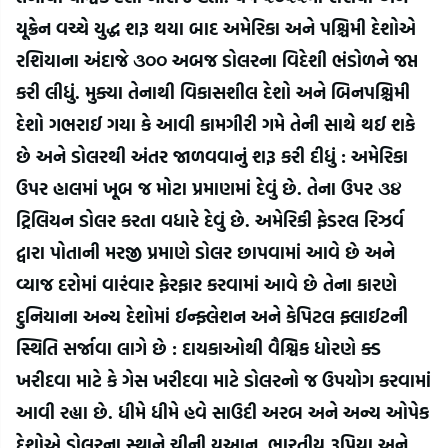
યૂક્રેન વચ્ચે યુદ્ધ શરૂ થયા બાદ અમેરિકા અને પશ્ચિમી દેશોએ 
રશિયાના અંદાજે ૩૦૦ અબજ ડોલરના વિદેશી ભંડોળને જપ્ત 
કરી લીધું. મુક્યા તેનાથી વિકાસશીલ દેશો અને બિનપશ્ચિમી 
દેશો ગભરાઈ ગયા કે આવી કામગીરી ગમે તેની સાથે થઈ શકે 
છે અને ડોલરથી અંતર જાળવવાનું શરૂ કરી દીધું : અમેરિકા 
ઉપર હાલમાં ખૂબ જ મોટા પ્રમાણમાં દેવું છે. તેના ઉપર ૩૪ 
ટ્રિલિયન ડોલર કરતા વધારે દેવું છે. અમેરિકી ફેડરલ રિઝર્વ 
દ્વારા પોતાની મરજી પ્રમાણે ડોલર છાપવામાં આવે છે અને 
વ્યાજ દરોમાં વારંવાર ફેરફાર કરવામાં આવે છે તેના કારણે 
દુનિયાના અન્ય દેશોમાં ઈન્ફ્લેશન અને કેપિટલ ફ્લાઈટની 
સ્થિતિ સર્જાવા લાગે છે : દાયકાઓથી વૈશ્વિક ધોરણે ક્ડ 
ખરીદવા માટે કે ગેસ ખરીદવા માટે ડોલરનો જ ઉપયોગ કરવામાં 
આવી રહ્યા છે. ધીમે ધીમે હવે સાઉદી અરબ અને અન્ય ઓપેક 
દેશોએ ડોલરના સ્થાને ચીની યુઆન, ભારતીય રૂપિયા અને 