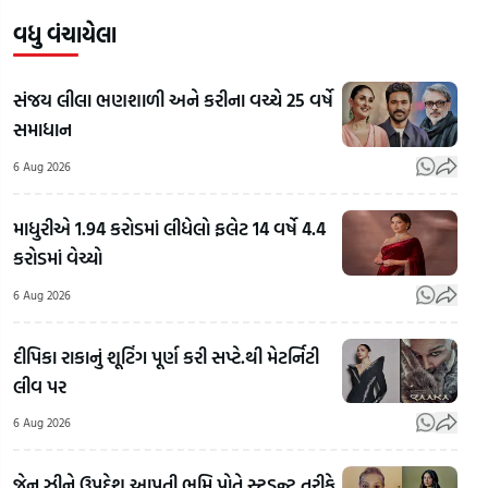
વધુ વંચાયેલા
સંજય લીલા ભણશાળી અને કરીના વચ્ચે 25 વર્ષે
સમાધાન
6 Aug 2026
માધુરીએ 1.94 કરોડમાં લીધેલો ફલેટ 14 વર્ષે 4.4
કરોડમાં વેચ્યો
6 Aug 2026
દીપિકા રાકાનું શૂટિંગ પૂર્ણ કરી સપ્ટે.થી મેટર્નિટી
લીવ પર
RSS
Chief
6 Aug 2026
Mohan
'અમા
Bhagwat
ગુજરાતમાં
મહોલ
જેન ઝીને ઉપદેશ આપતી ભૂમિ પોતે સ્ટુડન્ટ તરીકે