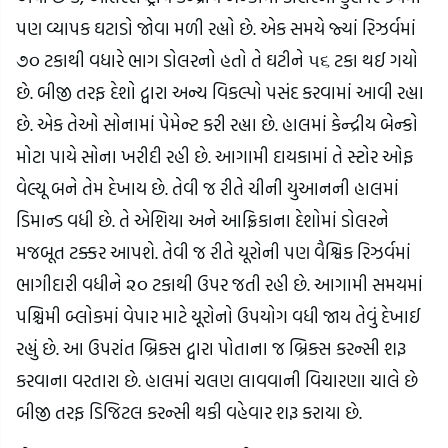
પણ વ્યાપક ઘટાડો જોવા મળી રહ્યો છે. એક સમયે જ્યાં રિઝર્વમાં 
૭૦ ટકાથી વધારે ભાગ ડોલરનો હતો તે ઘટીને ૫૬ ટકા થઈ ગયો 
છે. બીજી તરફ દેશો દ્વારા અન્ય વિકલ્પો પસંદ કરવામાં આવી રહ્યા 
છે. એક તેઓ સોનામાં પેમેન્ટ કરી રહ્યા છે. હાલમાં કેન્દ્રીય બેન્કો 
મોટા પાયે સોના ખરીદી રહી છે. આગામી દાયકામાં તે સ્ટોર ઓફ 
વેલ્યૂ બને તેમ દેખાય છે. તેવી જ રીતે ચીની યુઆનની હાલમાં 
ડિમાન્ડ વધી છે. તે એશિયા અને આફ્રિકાના દેશોમાં ડોલરને 
મજબૂત ટક્કર આપશે. તેવી જ રીતે યૂરોની પણ વૈશ્વિક રિઝર્વમાં 
ભાગીદારી વધીને ૨૦ ટકાથી ઉપર જતી રહી છે. આગામી સમયમાં 
પશ્ચિમી બ્લોકમાં વેપાર માટે યૂરોનો ઉપયોગ વધી જાય તેવું દેખાઈ 
રહ્યું છે. આ ઉપરાંત બ્રિક્સ દ્વારા પોતાના જ બ્રિક્સ કરન્સી શરૂ 
કરવાના વરતારા છે. હાલમાં ચલણ લાવવાની વિચારણા ચાલે છે 
બીજી તરફ ડિજિટલ કરન્સી થકી વહેવાર શરૂ કરાયા છે.