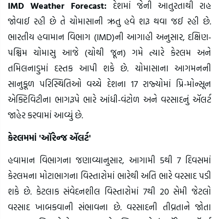
IMD Weather Forecast:
દેશમાં જેની આતુરતાથી રાહ
જોવાઈ રહી છે તે ચોમાસાની ઋતુ હવે શરૂ થવા જઈ રહી છે.
ભારતીય હવામાન વિભાગ (IMD)ની આગાહી અનુસાર, દક્ષિણ-
પશ્ચિમ ચોમાસુ આજે (ચોથી જૂન) ગમે ત્યારે કેરલમ અને
તમિલનાડુમાં દસ્તક આપી શકે છે. ચોમાસાના આગમનની
સાનુકૂળ પરિસ્થિતિઓ વચ્ચે દેશના 17 રાજ્યોમાં પ્રિ-મોન્સૂન
એક્ટિવિટીના ભાગરૂપે ભારે આંધી-વંટોળ અને વરસાદનું ઍલર્ટ
જાહેર કરવામાં આવ્યું છે.
કેરલમમાં 'ઑરેન્જ ઍલર્ટ'
હવામાન વિભાગના જણાવ્યાનુસાર, આગામી 5થી 7 દિવસમાં
કેરલમના મોટાભાગના વિસ્તારોમાં ભારેથી અતિ ભારે વરસાદ પડી
શકે છે. કેટલાક સંવેદનશીલ વિસ્તારોમાં 7થી 20 સેમી જેટલો
વરસાદ ખાબકવાની સંભાવના છે. વરસાદની તીવ્રતાને જોતા