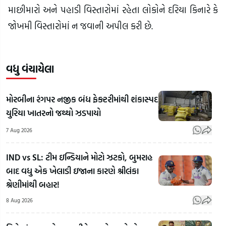
માછીમારો અને પહાડી વિસ્તારોમાં રહેતા લોકોને દરિયા કિનારે કે
જોખમી વિસ્તારોમાં ન જવાની અપીલ કરી છે.
વધુ વંચાયેલા
મોરબીના રંગપર નજીક બંધ ફેક્ટરીમાંથી શંકાસ્પદ
યુરિયા ખાતરનો જથ્થો ઝડપાયો
7 Aug 2026
IND vs SL: ટીમ ઇન્ડિયાને મોટો ઝટકો, બુમરાહ
બાદ વધુ એક ખેલાડી ઇજાના કારણે શ્રીલંકા
શ્રેણીમાંથી બહાર!
8 Aug 2026
Gen-
Z