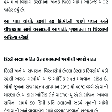
હવામાન વિભાગે કેરલમના અનેક જિલ્લાઓમાં ઑરેન્જ ઍલર્ટ
જાહેર કર્યું છે.
આ પણ વાંચો: 50થી 60 કિ.મી.ની ઝડપે પવન અને
વીજકડાકા સાથે વરસાદની આગાહી: ગુજરાતના 11 જિલ્લામાં
ઑરેન્જ ઍલર્ટ
દિલ્હી-NCR સહિત ઉત્તર ભારતમાં ગરમીથી મળશે રાહત
દિલ્હી અને આસપાસના વિસ્તારોમાં છેલ્લા કેટલાક દિવસોથી પડી
રહેલી અસહ્ય ગરમીથી આજે આંશિક રાહત મળવાના સંકેત છે.
ચોથી જૂનના રોજ મહત્તમ તાપમાન 38°C થી 40°C વચ્ચે રહેવાની
ધારણા છે. આકાશ આંશિક રીતે વાદળછાયું રહેશે. સાંજના અથવા
રાત્રિના સમયે 50 કિમી પ્રતિ કલાકની ઝડપે ધૂળની આંધી
ફૂંકાવાની અને વાવાઝોડા સાથે વરસાદ પડવાની શક્યતા છે.