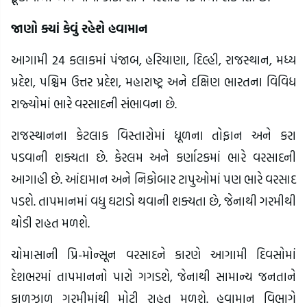
જાણો ક્યાં કેવું રહેશે હવામાન
આગામી 24 કલાકમાં પંજાબ, હરિયાણા, દિલ્હી, રાજસ્થાન, મધ્ય
પ્રદેશ, પશ્ચિમ ઉત્તર પ્રદેશ, મહારાષ્ટ્ર અને દક્ષિણ ભારતના વિવિધ
રાજ્યોમાં ભારે વરસાદની સંભાવના છે.
રાજસ્થાનના કેટલાક વિસ્તારોમાં ધૂળના તોફાન અને કરા
પડવાની શક્યતા છે. કેરલમ અને કર્ણાટકમાં ભારે વરસાદની
આગાહી છે. આંદામાન અને નિકોબાર ટાપુઓમાં પણ ભારે વરસાદ
પડશે. તાપમાનમાં વધુ ઘટાડો થવાની શક્યતા છે, જેનાથી ગરમીથી
થોડી રાહત મળશે.
ચોમાસાની પ્રિ-મોન્સૂન વરસાદને કારણે આગામી દિવસોમાં
દેશભરમાં તાપમાનનો પારો ગગડશે, જેનાથી સામાન્ય જનતાને
કાળઝાળ ગરમીમાંથી મોટી રાહત મળશે. હવામાન વિભાગે