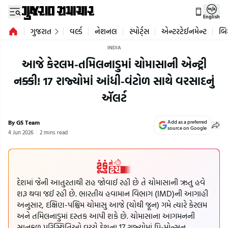
English
ગુજરાત
વર્લ્ડ
નેશનલ
સ્પોર્ટ્સ
એન્ટરટેઈનમેન્ટ
બિ
INDIA
આજે કેરલમ-તમિલનાડુમાં ચોમાસાની એન્ટ્રી
નક્કી! 17 રાજ્યોમાં આંધી-વંટોળ સાથે વરસાદનું
ઍલર્ટ
By GS Team
Add as a preferred
source on Google
4 Jun 2026
2 mins read
દેશમાં જેની આતુરતાથી રાહ જોવાઈ રહી છે તે ચોમાસાની ઋતુ હવે
શરૂ થવા જઈ રહી છે. ભારતીય હવામાન વિભાગ (IMD)ની આગાહી
અનુસાર, દક્ષિણ-પશ્ચિમ ચોમાસુ આજે (ચોથી જૂન) ગમે ત્યારે કેરલમ
અને તમિલનાડુમાં દસ્તક આપી શકે છે. ચોમાસાના આગમનની
સાનુકૂળ પરિસ્થિતિઓ વચ્ચે દેશના 17 રાજ્યોમાં પ્રિ-મોન્સૂન