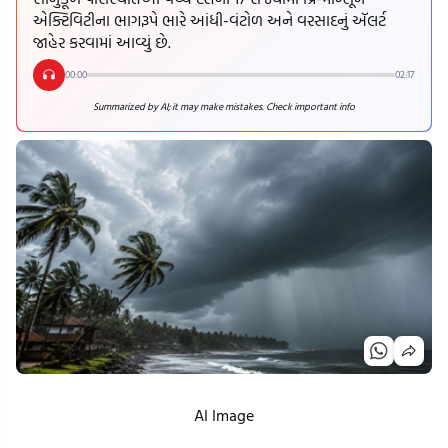
એક્ટિવિટીના ભાગરૂપે ભારે આંધી-વંટોળ અને વરસાદનું ઍલર્ટ
જાહેર કરવામાં આવ્યું છે.
00:00
02:17
Summarized by AI; it may make mistakes. Check important info
AI Image