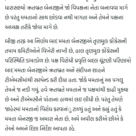
ધારાસભ્યો ઋતબ્રત બેનરજીને જો વિપક્ષના નેતા બનાવવા માગે
છે પરંતુ મમતાનો સાથ છોડવા નથી માગતા અને તેમને પક્ષના
અધ્યક્ષ તરીકે જોવા માગે છે.
બીજી તરફ આ નિર્ણય બાદ મમતા બેનરજીએ તૃણમુલ કોંગ્રેસની
તમામ કમિટીઓને વિખેરી નાખી છે, હાલ તૃણમુલ કોંગ્રેસની
પરિસ્થિતિ ડામાડોળ છે. પક્ષ વિરોધી પ્રવૃત્તિ બદલ ચૂંટણી પરિણામો
બાદ મમતા બેનરજીએ ઋતબ્રત અને સંદીપન શાહને
ટીએમસીમાંથી સસ્પેન્ડ કરી દીધા હતા. જોકે મમતાનું આ પગલુ
તેમને જ નડી ગયું, હવે ઋતબ્રતે મમતાને જ પક્ષમાંથી કાઢી મુક્યા
છે અને ટીએમસીને પોતાના હાથમાં લઇ લીધી છે. પરંતુ તેમણે
જાહેરમાં મમતાનો વિરોધ કરવાનંુ ટાળ્યું હતું અને કહ્યું હતું કે
મમતા બેનરજી જ અમારા નેતા છે, અમે અપીલ કરીએ છીએ કે
તેઓ અમને દિશા નિર્દેશ આપતા રહે.