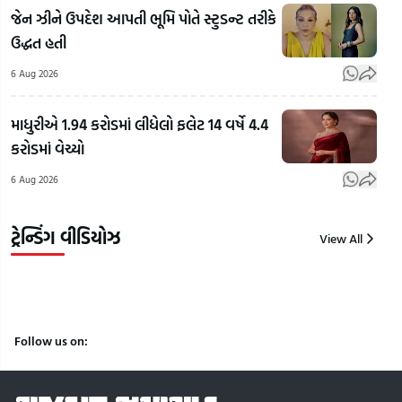
Bhilad
પરિક્
જેન ઝીને ઉપદેશ આપતી ભૂમિ પોતે સ્ટુડન્ટ તરીકે
Highway
બધું
ઉદ્ધત હતી
પર ઝડપાયો
Chhota
આઉ
લાખોનો
Udepurમાં
ઓફ
6 Aug 2026
ગાંજો,
ખાતર લેવા
સિલે
ઓરિસ્સાથી
ખેડૂતોની
IIT
માધુરીએ 1.94 કરોડમાં લીધેલો ફલેટ 14 વર્ષે 4.4
મુંબઈ થઈ
કતારો,
Del
કરોડમાં વેચ્યો
વાપી પહોંચે
ઓળખકાર્ડ
દીક્ષા
6 Aug 2026
તે પહેલાં જ
દીઠ માત્ર બે
સમાર
પોલીસ
થેલી મળતાં
શું બ
ત્રાટકી
નારાજગી!
PM 
ટ્રેન્ડિંગ વીડિયોઝ
View All
8
8
8
Aug
Aug
Aug
2026
2026
2026
Follow us on: