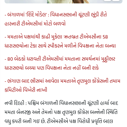
- બંગાળમાં 'શિંદે મોડેલ' : વિધાનસભાની ચૂંટણી ભૂંડી રીતે
હારનારી ટીએમસીમાં મોટો બળવો
- મમતાએ પક્ષમાંથી કાઢી મુકેલા ઋતબ્રત ટીએમસીના 58
ધારાસભ્યોના ટેકા સાથે સ્પીકરને મળીને વિપક્ષના નેતા બન્યા
- 80 બેઠકો ધરાવતી ટીએમસીમાં મમતાના સમર્થનમાં મુઠ્ઠીભર
ધારાસભ્યો બચ્યા પણ વિપક્ષના નેતા નહીં બની શકે
- ભંગાણ બાદ ભીસમાં આવેલા મમતાએ તૃણમુલ કોંગ્રેસની તમામ
કમિટીઓ વિખેરી નાખી
નવી દિલ્હી : પશ્ચિમ બંગાળની વિધાનસભાની ચૂંટણી હાર્યા બાદ
મમતા બેનરજી અને તેમનો પક્ષ તૃણમુલ કોંગ્રેસ બન્નેની સ્થિતિ
વધુ કપરી બની ગઇ છે. ટીએમસીએ પક્ષ વિરોધી પ્રવૃત્તિ બદલ