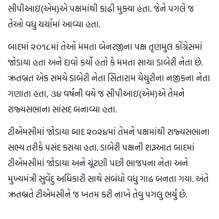
સીપીઆઇ(એમ)એ પક્ષમાંથી કાઢી મુક્યા હતા. જેને પગલે જ
તેઓ વધુ ચર્ચામાં આવ્યા હતા.
બાદમાં ૨૦૧૮માં તેઓ મમતા બેનરજીના પક્ષ તૃણમુલ કોંગ્રેસમાં
જોડાયા હતા અને દાવો કર્યો હતો કે મમતા સાચા ડાબેરી નેતા છે.
ઋતબ્રત એક સમયે ડાબેરી નેતા સિતારામ યેચુરીના નજીકના નેતા
ગણાતા હતા, ૩૪ વર્ષની વયે જ સીપીઆઇ(એમ)એ તેમને
રાજ્યસભાના સાંસદ બનાવ્યા હતા.
ટીએમસીમાં જોડાયા બાદ ૨૦૨૪માં તેમને પક્ષમાંથી રાજ્યસભાના
સભ્ય તરીકે પસંદ કરાયા હતા. ડાબેરી પક્ષની શરૂઆત બાદમાં
ટીએમસીમાં જોડાયા અને ચૂંટણી પછી ભાજપના નેતા અને
મુખ્યમંત્રી સુવેંદુ અધિકારી સાથે સંબંધો વધુ ગાઢ બનતા ગયા. અંતે
ઋતબ્રતે ટીએમસીને જ ખતમ કરી નાખે તેવુ પગલુ ભર્યું છે.