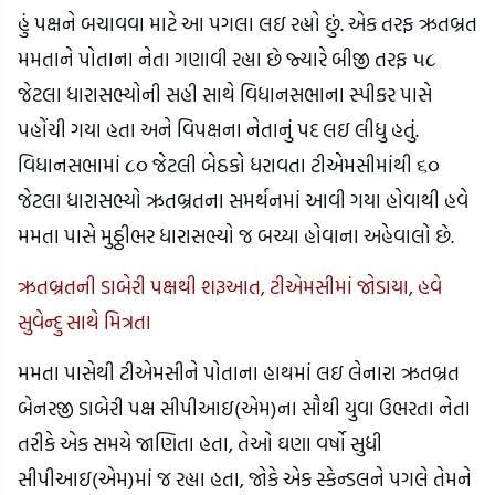
હું પક્ષને બચાવવા માટે આ પગલા લઇ રહ્યો છું. એક તરફ ઋતબ્રત
મમતાને પોતાના નેતા ગણાવી રહ્યા છે જ્યારે બીજી તરફ ૫૮
જેટલા ધારાસભ્યોની સહી સાથે વિધાનસભાના સ્પીકર પાસે
પહોંચી ગયા હતા અને વિપક્ષના નેતાનું પદ લઇ લીધુ હતું.
વિધાનસભામાં ૮૦ જેટલી બેઠકો ધરાવતા ટીએમસીમાંથી ૬૦
જેટલા ધારાસભ્યો ઋતબ્રતના સમર્થનમાં આવી ગયા હોવાથી હવે
મમતા પાસે મુઠ્ઠીભર ધારાસભ્યો જ બચ્યા હોવાના અહેવાલો છે.
ઋતબ્રતની ડાબેરી પક્ષથી શરૂઆત, ટીએમસીમાં જોડાયા, હવે
સુવેન્દુ સાથે મિત્રતા
મમતા પાસેથી ટીએમસીને પોતાના હાથમાં લઇ લેનારા ઋતબ્રત
બેનરજી ડાબેરી પક્ષ સીપીઆઇ(એમ)ના સૌથી યુવા ઉભરતા નેતા
તરીકે એક સમયે જાણિતા હતા, તેઓ ઘણા વર્ષો સુધી
સીપીઆઇ(એમ)માં જ રહ્યા હતા, જોકે એક સ્કેન્ડલને પગલે તેમને