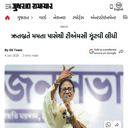
English
ગુજરાત
વર્લ્ડ
નેશનલ
સ્પોર્ટ્સ
એન્ટરટેઈનમેન્ટ
બિ
INDIA
ઋતબ્રતે મમતા પાસેથી ટીએમસી ઝૂંટવી લીધી
By GS Team
Add as a preferred
source on Google
4 Jun 2026
3 mins read