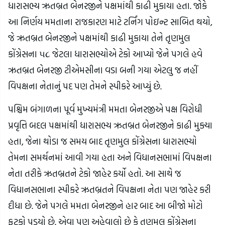
ધારાસભ્ય ઋતબ્રત બેનરજીને પક્ષમાંથી કાઢી મુકાયા હતા. જોકે
આ નિર્ણય મમતાના રાજકારણ માટે ટર્નિંગ પોઇન્ટ સાબિત થયો,
જે ઋતબ્રત બેનરજીને પક્ષમાંથી કાઢી મુકાયા તેને તૃણમુલ
કોંગ્રેસના ૫૮ જેટલા ધારાસભ્યોએ ટેકો આપ્યો જેને પગલે હવે
ઋતબ્રત બેનરજી ટીએમસીના વડા બની ગયા એટલુ જ નહીં
વિપક્ષના નેતાનું પદ પણ તેમને સ્પીકરે આપ્યું છે.
પશ્ચિમ બંગાળના પૂર્વ મુખ્યમંત્રી મમતા બેનરજીએ પક્ષ વિરોધી
પ્રવૃત્તિ બદલ પક્ષમાંથી ધારાસભ્ય ઋતબ્રત બેનરજીને કાઢી મુક્યા
હતા, જેના થોડા જ સમય બાદ તૃણમુલ કોંગ્રેસના ધારાસભ્યો
તેમના સમર્થનમાં આવી ગયા હતા અને વિધાનસભામાં વિપક્ષના
નેતા તરીકે ઋતબ્રતને ટેકો જાહેર કર્યો હતો. આ સાથે જ
વિધાનસભાના સ્પીકરે ઋતબ્રતને વિપક્ષના નેતા પણ જાહેર કરી
દીધા છે. જેને પગલે મમતા બેનરજીને હાર બાદ આ બીજો મોટો
ફટકો પડયો છે. એવા પણ અહેવાલો છે કે તૃણમુલ કોંગ્રેસના