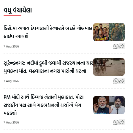
વધુ વંચાયેલા
ડિસે.માં અજય દેવગણની રેન્જરને બદલે ગોલમાલ
ફાઈવ આવશે
7 Aug 2026
સુરેન્દ્રનગર: નદીમાં ડૂબી જવાથી રાજસ્થાનના ચાર
યુવકના મોત, વઢવાણના નગરા પાસેની ઘટના
7 Aug 2026
PM મોદી સાથે દિગ્ગજ નેતાની મુલાકાત, મોટા
રાજકીય પક્ષ સાથે ગઠબંધનની ચર્ચાએ વેગ
પકડ્યો
7 Aug 2026
'જિં