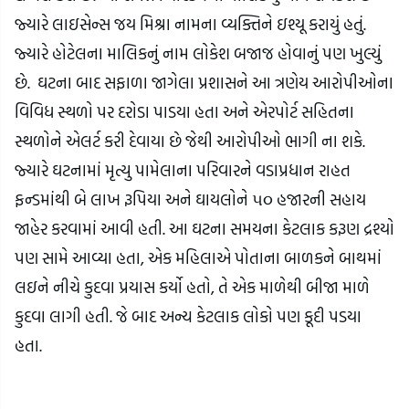
જ્યારે લાઇસેન્સ જય મિશ્રા નામના વ્યક્તિને ઇશ્યૂ કરાયું હતું.
જ્યારે હોટેલના માલિકનું નામ લોકેશ બજાજ હોવાનું પણ ખુલ્યું
છે. ઘટના બાદ સફાળા જાગેલા પ્રશાસને આ ત્રણેય આરોપીઓના
વિવિધ સ્થળો પર દરોડા પાડયા હતા અને એરપોર્ટ સહિતના
સ્થળોને એલર્ટ કરી દેવાયા છે જેથી આરોપીઓ ભાગી ના શકે.
જ્યારે ઘટનામાં મૃત્યુ પામેલાના પરિવારને વડાપ્રધાન રાહત
ફન્ડમાંથી બે લાખ રૂપિયા અને ઘાયલોને ૫૦ હજારની સહાય
જાહેર કરવામાં આવી હતી. આ ઘટના સમયના કેટલાક કરૂણ દ્રશ્યો
પણ સામે આવ્યા હતા, એક મહિલાએ પોતાના બાળકને બાથમાં
લઇને નીચે કુદવા પ્રયાસ કર્યો હતો, તે એક માળેથી બીજા માળે
કુદવા લાગી હતી. જે બાદ અન્ય કેટલાક લોકો પણ કૂદી પડયા
હતા.