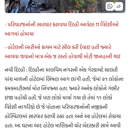
- પરિવારજનોની સારવાર કરાવવા દિલ્હી આવેલા 11 વિદેશીઓ
આગમાં હોમાયા
- હોટેલની બારીઓ કાયમ માટે સીલ કરી દેવાઇ હતી જ્યારે
આવવા-જવાનો માત્ર એક જ રસ્તો હોવાથી મોટી જાનહાની થઇ
નવી દિલ્હી : દિલ્હીના માલવિય નગરની એક ગેરકાયદે ચાલતી
પાંચ માળની હોટેલમાં ભિષણ આગ લાગી હતી, જેમાં ૨૧ લોકોના
કમકમાટીભર્યા મોત નિપજ્યા હતા. જ્યારે અનેક લોકોને ગંભીર
ઇજા પહોંચી હતી. જે પણ લોકો માર્યા ગયા છે તેમાં ૧૧ લોકો
વિદેશી નાગરિકો છે જે પોતાના પરિવારજનોની નજીકની
હોસ્પિટલમાં સારવાર કરાવી રહ્યા હતા અને આ હોટેલમાં રોકાયા
હતા. આ ઘટના બાદ હોટેલ માલિકની ઘોર બેદરકારી સામે આવી