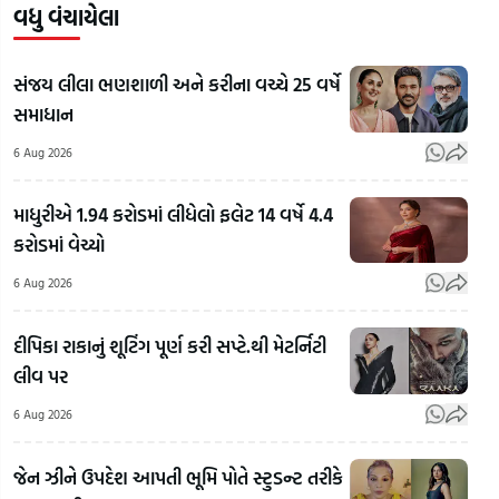
વધુ વંચાયેલા
સંજય લીલા ભણશાળી અને કરીના વચ્ચે 25 વર્ષે
સમાધાન
6 Aug 2026
માધુરીએ 1.94 કરોડમાં લીધેલો ફલેટ 14 વર્ષે 4.4
કરોડમાં વેચ્યો
6 Aug 2026
દીપિકા રાકાનું શૂટિંગ પૂર્ણ કરી સપ્ટે.થી મેટર્નિટી
લીવ પર
RSS
Chief
6 Aug 2026
Mohan
'અમા
Bhagwat
ગુજરાતમાં
મહોલ
જેન ઝીને ઉપદેશ આપતી ભૂમિ પોતે સ્ટુડન્ટ તરીકે
On
જેના પર
કેમ