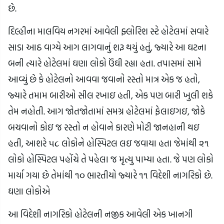
છે.
દિલ્હીના માલવિય નગરમાં આવેલી ફ્લોરિશ સ્ટે હોટેલમાં સવારે
સાડા આઠ વાગ્યે આગ લાગવાનું શરૂ થયું હતું, જ્યારે આ ઘટના
બની ત્યારે હોટેલમાં ઘણા લોકો ઉંઘી રહ્યા હતા. તપાસમાં સામે
આવ્યું છે કે હોટેલનો આવવા જવાનો રસ્તો માત્ર એક જ હતો,
જ્યારે તમામ બારીઓ સીલ રખાઇ હતી, એક પણ બારી ખુલી શકે
તેમ નહોતી. આગ જોતજોતામાં સમગ્ર હોટેલમાં ફેલાઇગઇ, જોકે
બચવાનો કોઇ જ રસ્તો ન હોવાને કારણે મોટી જાનહાની થઇ
હતી, આશરે ૫૮ લોકોને હોસ્પિટલ લઇ જવાયા હતા જેમાંથી ૨૧
લોકો હોસ્પિટલ પહોંચે તે પહેલા જ મૃત્યુ પામ્યા હતા. જે પણ લોકો
માર્યા ગયા છે તેમાંથી ૧૦ ભારતીયો જ્યારે ૧૧ વિદેશી નાગરિકો છે.
ઘણા લોકોએ
આ વિદેશી નાગરિકો હોટેલની નજીક આવેલી એક ખાનગી