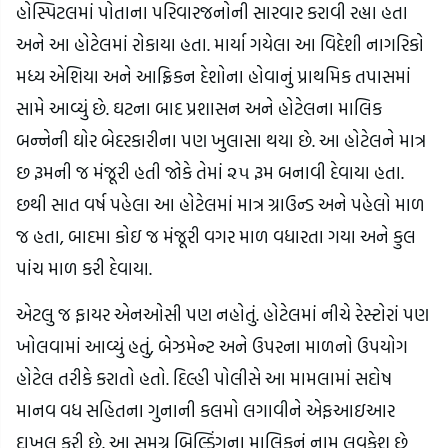
હોસ્પિટલમાં પોતાના પરિવારજનોની સારવાર કરાવી રહ્યા હતા
અને આ હોટેલમાં રોકાયા હતા. માર્યા ગયેલા આ વિદેશી નાગરિકો
મધ્ય એશિયા અને આફ્રિકન દેશોના હોવાનું પ્રાથમિક તપાસમાં
સામે આવ્યું છે. ઘટના બાદ પ્રશાસન અને હોટેલના માલિક
બન્નેની ઘોર બેદરકારીના પણ ખુલાસા થયા છે. આ હોટેલને માત્ર
છ રૂમની જ મંજૂરી હતી જોકે તેમાં ૨૫ રૂમ બનાવી દેવાયા હતા.
છથી સાત વર્ષ પહેલા આ હોટેલમાં માત્ર ગ્રાઉન્ડ અને પહેલો માળ
જ હતા, બાદમા કોઇ જ મંજૂરી વગર માળ વધારતા ગયા અને કુલ
પાંચ માળ કરી દેવાયા.
એટલુ જ ફાયર એનઓસી પણ નહોતું. હોટેલમાં નીચે રેસ્ટોરાં પણ
ખોલવામાં આવ્યું હતું, બેઝમેન્ટ અને ઉપરના માળનો ઉપયોગ
હોટેલ તરીકે કરાતો હતો. દિલ્હી પોલીસે આ મામલામાં સદોષ
માનવ વધ સહિતના ગુનાની કલમો લગાવીને એફઆઇઆર
દાખલ કરી છે. આ સમગ્ર બિલ્ડિંગના માલિકનું નામ લવકેશ છે