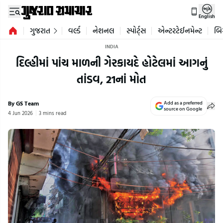
English
ગુજરાત
વર્લ્ડ
નેશનલ
સ્પોર્ટ્સ
એન્ટરટેઈનમેન્ટ
બિ
INDIA
દિલ્હીમાં પાંચ માળની ગેરકાયદે હોટેલમાં આગનું
તાંડવ, 21નાં મોત
By GS Team
Add as a preferred
source on Google
4 Jun 2026
3 mins read