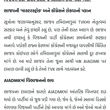
ભાજપની 'માસ્ટરસ્ટ્રોક' અને કોંગ્રેસને રોકવાનો પ્લાન
સૂત્રોના જણાવ્યાનુસાર, ભાજપ તમિલનાડુમાં TVKના નેતૃત્વમાં
સરકાર બને તેવું ઇચ્છી રહ્યું છે, પણ તેની શરત અલગ છે. ભાજપ
નથી ઇચ્છતું કે વિજયની પાર્ટી કોંગ્રેસના સમર્થનથી સરકાર
બનાવે. પડોશી રાજ્ય કેરળમાં કોંગ્રેસની મજબૂત વાપસીથી ચિંતિત
ભાજપ કોઈપણ ભોગે તમિલનાડુમાં કોંગ્રેસને સત્તાથી દૂર રાખવા
માંગે છે. આ માટે ભાજપ તેના જૂના સાથી પક્ષ AIADMK પર
દબાણ લાવી રહ્યું છે કે તેઓ TVK સાથે ગઠબંધન કરે.
AIADMKમાં વિભાજનનો ભય
ભાજપના દબાણને કારણે AIADMKમાં આંતરિક વિખવાદ શરૂ
થયો છે. પાર્ટીમાં બે જૂથ પડી ગયા છે, જેમ કે, જેઓ સત્તામાં હિસ્સો
મેળવવા વિજયની પાર્ટીને ટેકો આપવા માંગે છે અને જેઓ માને છે