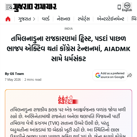
English
ગુજરાત
વર્લ્ડ
નેશનલ
સ્પોર્ટ્સ
એન્ટરટેઈનમેન્ટ
બિ
INDIA
તમિલનાડુના રાજકારણમાં ટ્વિસ્ટ, પડદાં પાછળ
ભાજપ એક્ટિવ થતાં કોંગ્રેસ ટેન્શનમાં, AIADMK
સામે ધર્મસંકટ
By GS Team
Add as a preferred
source on Google
7 May 2026
2 mins read
તમિલનાડુના રાજકીય ફલક પર એક આશ્ચર્યજનક વળાંક જોવા મળી
રહ્યો છે. અભિનેતામાંથી રાજનેતા બનેલા થલાપતિ વિજયની પાર્ટી
તમિલગા વેત્રી કઝગમ (TVK) સત્તાના ઉંબરે ઉભી છે, પરંતુ
બહુમતીના આંકડામાં 10 બેઠકો ખૂટી રહી છે. આ સ્થિતિનો લાભ
ઉઠાવીને ભાજપ પરદા પાછળ સક્રિય થઈ ગયું છે, જેના કારણે કોંગ્રેસ