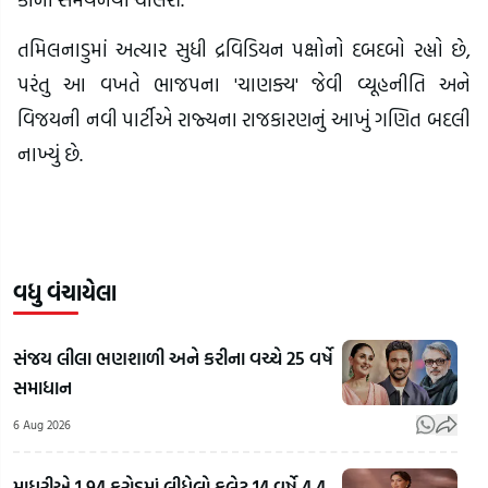
તમિલનાડુમાં અત્યાર સુધી દ્રવિડિયન પક્ષોનો દબદબો રહ્યો છે,
પરંતુ આ વખતે ભાજપના 'ચાણક્ય' જેવી વ્યૂહનીતિ અને
વિજયની નવી પાર્ટીએ રાજ્યના રાજકારણનું આખું ગણિત બદલી
નાખ્યું છે.
વધુ વંચાયેલા
સંજય લીલા ભણશાળી અને કરીના વચ્ચે 25 વર્ષે
સમાધાન
6 Aug 2026
માધુરીએ 1.94 કરોડમાં લીધેલો ફલેટ 14 વર્ષે 4.4