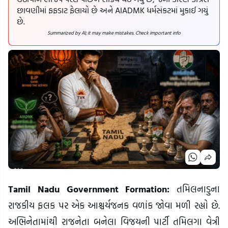
છાવણીમાં ફફડાટ ફેલાયો છે અને AIADMK ધર્મસંકટમાં મુકાઈ ગયું
છે.
Summarized by AI; it may make mistakes. Check important info
Tamil Nadu Government Formation:
તમિલનાડુના
રાજકીય ફલક પર એક આશ્ચર્યજનક વળાંક જોવા મળી રહ્યો છે.
અભિનેતામાંથી રાજનેતા બનેલા વિજયની પાર્ટી તમિલગા વેત્રી