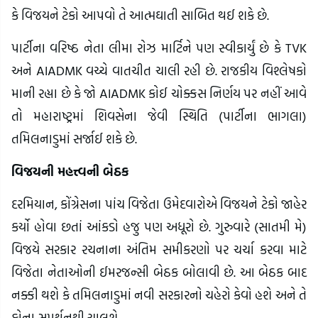
કે વિજયને ટેકો આપવો તે આત્મઘાતી સાબિત થઈ શકે છે.
પાર્ટીના વરિષ્ઠ નેતા લીમા રોઝ માર્ટિને પણ સ્વીકાર્યું છે કે TVK
અને AIADMK વચ્ચે વાતચીત ચાલી રહી છે. રાજકીય વિશ્લેષકો
માની રહ્યા છે કે જો AIADMK કોઈ ચોક્કસ નિર્ણય પર નહીં આવે
તો મહારાષ્ટ્રમાં શિવસેના જેવી સ્થિતિ (પાર્ટીના ભાગલા)
તમિલનાડુમાં સર્જાઈ શકે છે.
વિજયની મહત્ત્વની બેઠક
દરમિયાન, કોંગ્રેસના પાંચ વિજેતા ઉમેદવારોએ વિજયને ટેકો જાહેર
કર્યો હોવા છતાં આંકડો હજુ પણ અધૂરો છે. ગુરુવારે (સાતમી મે)
વિજયે સરકાર રચનાના અંતિમ સમીકરણો પર ચર્ચા કરવા માટે
વિજેતા નેતાઓની ઈમરજન્સી બેઠક બોલાવી છે. આ બેઠક બાદ
નક્કી થશે કે તમિલનાડુમાં નવી સરકારનો ચહેરો કેવો હશે અને તે
કોના સમર્થનથી ચાલશે.