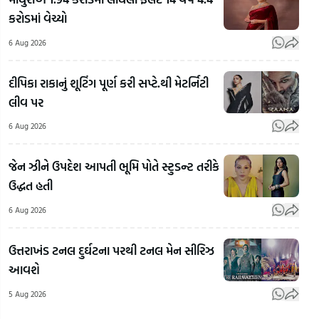
કરોડમાં વેચ્યો
6 Aug 2026
દીપિકા રાકાનું શૂટિંગ પૂર્ણ કરી સપ્ટે.થી મેટર્નિટી
લીવ પર
RSS
Chi
6 Aug 2026
Mo
Bha
જેન ઝીને ઉપદેશ આપતી ભૂમિ પોતે સ્ટુડન્ટ તરીકે
Mohan
On
ઉદ્ધત હતી
Bhagwat
LGB
On Gen Z:
LGB
6 Aug 2026
Ahmedabadમાં
RSSના
અને
પોલીસનો
સરસંઘચાલક
સમલૈ
ઉત્તરાખંડ ટનલ દુર્ઘટના પરથી ટનલ મેન સીરિઝ
'મિડનાઇટ
મોહન
લગ્નો 
આવશે
એક્શન પ્લાન'!
ભાગવતે
RSS
5 Aug 2026
150 હોટસ્પોટ
બતાવ્યો જેન
વડા
પર મોડી રાતે
ઝી પર
ભાગ