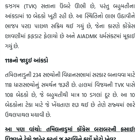
કઝગમ (TVK) સત્તાના ઉંબરે ઊભી છે, પરંતુ બહુમતીના
આંકડામાં 10 બેઠકો ખૂટી રહી છે. આ સ્થિતિનો લાભ ઉઠાવીને
ભાજપ પરદા પાછળ સક્રિય થઈ ગયું છે, જેના કારણે કોંગ્રેસ
છાવણીમાં ફફડાટ ફેલાયો છે અને AIADMK ધર્મસંકટમાં મૂકાઈ
ગયું છે.
118નો જાદુઈ આંકડો
તમિલનાડુની 234 સભ્યોની વિધાનસભામાં સરકાર બનાવવા માટે
118 ધારાસભ્યોનું સમર્થન જરૂરી છે. હાલમાં વિજયની TVK પાસે
108 બેઠકો છે, જે બહુમતીથી માત્ર 10 ડગલાં દૂર છે. આ 10
બેઠકોના ટેકા માટે જે ખેંચતાણ શરૂ થઈ છે તેણે રાજ્યમાં ભારે
ઉથલપાથલ મચાવી છે.
આ પણ વાંચો: તમિલનાડુમાં કોંગ્રેસ બરાબરની ફસાઈ!
વિજયને ટેકો જાહેર કરતાં જ સ્ટાલિને કર્યો મોટો ખેલ?