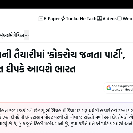
E-Paper
Tunku Ne Tach
Videos
Web 
મુંબઈ
મેગેઝિન
ની તૈયારીમાં 'કોકરોચ જનતા પાર્ટી',
 દીપકે આવશે ભારત
Add as a preferr
source on Goog
ં આંદોલન કરવા જઈ રહી છે? શું સોશિયલ મીડિયા પર શરૂ થયેલી લડાઈ હવે રસ્તા પર
ત દીપકેની ઇન્સ્ટાગ્રામ પોસ્ટ પરથી તો એવા જ સંકેતો મળી રહ્યા છે. તેમણે 
યું છે કે, હું 6 જૂને દિલ્હી પહોંચવાનો છું, કૃપા કરીને મને એરપોર્ટ પર મળો અને