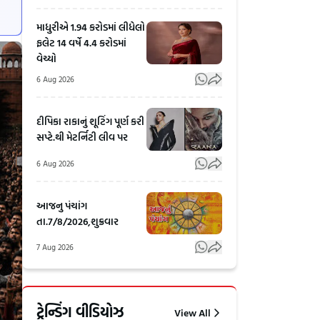
માધુરીએ 1.94 કરોડમાં લીધેલો
ફલેટ 14 વર્ષે 4.4 કરોડમાં
વેચ્યો
6 Aug 2026
દીપિકા રાકાનું શૂટિંગ પૂર્ણ કરી
સપ્ટે.થી મેટર્નિટી લીવ પર
6 Aug 2026
આજનુ પંચાંગ
તા.7/8/2026,શુક્રવાર
7 Aug 2026
Gir
નજીવી
Somnath:
બોલાચાલીમાં
ટ્રેન્ડિંગ વીડિયોઝ
View All