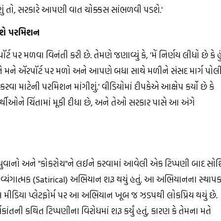
 તો, સરકારે આપણી વાત ચોક્કસ સાંભળવી પડશે.'
ંગશે પરમિશન
ટ પર મળવા વિનંતી કરી છે. તેમણે જણાવ્યું કે, 'મેં નિર્ણય લીધો છે કે હુ
રીને મને ઍરપૉર્ટ પર મળો અને આપણે બધા સાથે મળીને સંસદ માર્ગ પો
 કરવા માટેની પરમિશન માંગીશું.' વીડિયોમાં દીપકેએ આક્ષેપ કર્યો છે કે
્થીઓને ચિંતામાં મૂકી દીધા છે, અને તેઓ સરકાર પાસે આ અંગે
દ્વારા યુવાનો અને "કોકરોચ"ને લઈને કરવામાં આવેલી એક ટિપ્પણી બાદ સ
 વ્યંગાત્મક (Satirical) અભિયાન શરૂ થયું હતું. આ અભિયાનના સ્થાપ
ીડિયા પ્લેટફોર્મ પર આ અભિયાન ખૂબ જ ઝડપથી લોકપ્રિય થયું છે.
કાંતની કથિત ટિપ્પણીના વિરોધમાં શરૂ કર્યું હતું, કારણ કે તેમના મતે