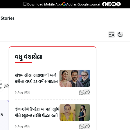
Download Mobile App
Add as Google source
Stories
વધુ વંચાયેલા
સંજય લીલા ભણશાળી અને
કરીના વચ્ચે 25 વર્ષે સમાધાન
ed
le
6 Aug 2026
જેન ઝીને ઉપદેશ આપતી ભૂમિ
એક
પોતે સ્ટુડન્ટ તરીકે ઉદ્ધત હતી
6 Aug 2026