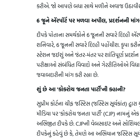
કરીએ. જો આપણે બધા સાથે મળીને અવાજ ઉઠાવીશું
6 જૂને ઍરપૉર્ટ પર મળવા અપીલ, પ્રદર્શનની મા
દીપકે પોતાના સમર્થકોને 6 જૂનની સવારે દિલ્હી ઍરપૉર્
શનિવારે, 6 જૂનની સવારે દિલ્હી પહોંચીશ. કૃપા ક
સ્ટેશન જઈશું અને જંતર-મંતર પર શાંતિપૂર્ણ પ્રદર્શન
પરીક્ષાઓ સંબંધિત વિવાદો અને ગેરરીતિઓએ વિદ્યાર
જવાબદારીની માંગ કરી રહ્યા છે.
શું છે આ 'કોકરોચ જનતા પાર્ટી'ની કહાની?
સુપ્રીમ કોર્ટના ચીફ જસ્ટિસ (જસ્ટિસ સૂર્યકાંત) 
મીડિયા પર 'કોકરોચ જનતા પાર્ટી' (CJP) નામનું એક
અભિજીત દીપકે છે. CJPની વેબસાઇટ અને સોશિયલ મ
દીપકેનું કહેવું છે કે, તેમણે આ અભિયાન જસ્ટિસ સૂર્ય