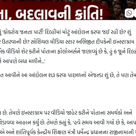
ું 'કોકરોચ જનતા પાર્ટી' દિલ્હીમાં મોટું આંદોલન કરવા જઈ રહી છે? શું
 ઉતરવાની છે? સોશિયલ મીડિયા સ્ટાર અભિજીત દીપકેની ઇન્સ્ટાગ્રામ
 વીડિયો શેર કરીને પોતાના ફોલોઅર્સને જણાવ્યું છે કે, હું 6 જૂને દિલ્
ને આપણે બધા મળીને...'
આવીને આ આંદોલન શરૂ કરવા પાછળનો એજન્ડા શું છે, તે પણ તે
છે. તેમણે ઇન્સ્ટાગ્રામ પર વીડિયો જાહેર કરીને પોતાના સમર્થકો અને
 જોડાવવા આહ્વાન કર્યું છે. તેમણે કહ્યું કે, 'હવે સમય આવી ગયો છે કે, આ
ાંતિપૂર્વક કેન્દ્રીય શિક્ષણ મંત્રી ધર્મેન્દ્ર પ્રધાનના રાજીનામાની 