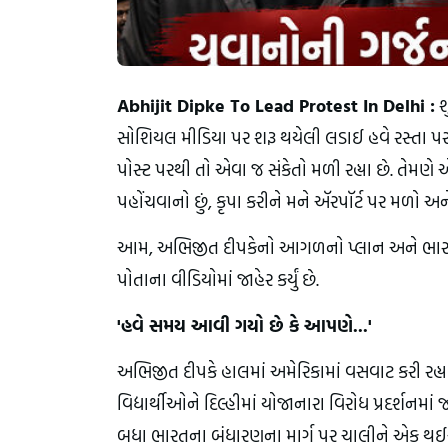
Abhijit Dipke To Lead Protest In Delhi :
શ
સોશિયલ મીડિયા પર શરૂ થયેલી લડાઈ હવે રસ્તા પર
પોસ્ટ પરથી તો એવા જ સંકેતો મળી રહ્યા છે. તેમણે એક
પહોંચવાનો છું, કૃપા કરીને મને ઍરપૉર્ટ પર મળો અ
આમ, અભિજીત દીપકેનો આગળનો પ્લાન અને ભારત 
પોતાના વીડિયોમાં જાહેર કર્યું છે.
'હવે સમય આવી ગયો છે કે આપણે...'
અભિજીત દીપકે હાલમાં અમેરિકામાં વસવાટ કરી રહ્યા 
વિદ્યાર્થીઓને દિલ્હીમાં યોજાનારા વિરોધ પ્રદર્શનમાં
બધા ભારતના બંધારણના માર્ગ પર ચાલીને એક થઈએ અને શ