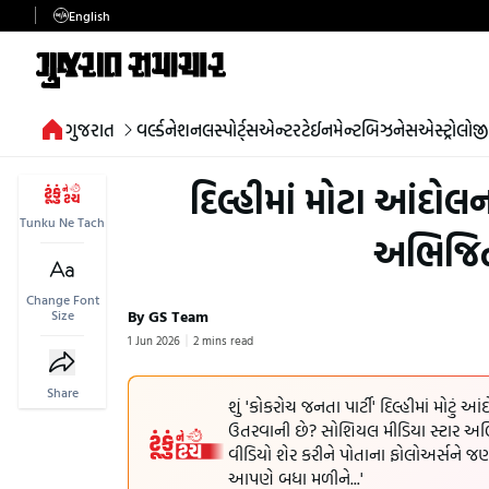
English
ગુજરાત
વર્લ્ડ
નેશનલ
સ્પોર્ટ્સ
એન્ટરટેઈનમેન્ટ
બિઝનેસ
એસ્ટ્રોલોજી
દિલ્હીમાં મોટા આંદોલન
Tunku Ne Tach
અભિજિત
Change Font
By GS Team
Size
1 Jun 2026
2 mins read
Share
શું 'કોકરોચ જનતા પાર્ટી' દિલ્હીમાં મોટુ
ઉતરવાની છે? સોશિયલ મીડિયા સ્ટાર અભિજી
વીડિયો શેર કરીને પોતાના ફોલોઅર્સને જણાવ્
આપણે બધા મળીને...'