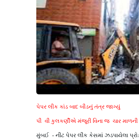
પેપર લીક કાંડ બાદ બીડનું તંત્ર જાગ્યું
પી વી કુલકર્ણીએ મંજૂરી વિના જ ચાર માળની 
મુંબઈ
-
નીટ પેપર લીક કેસમાં ઝડપાયેલા પ્રોફ