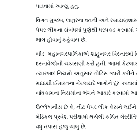
પાડવામાં આવ્યું હતું.
વિગત મુજબ
,
લાતુરના વતની અને રસાયણશાસ્ત્
પેપર લીકના સંબંધમાં પુણેથી ધરપકડ કરવામાં 
ભાગ હોવાનું કહેવાય છે.
બીડ મહાનગરપાલિકાએ શાહુનગર વિસ્તારમાં સ્
દસ્તાવેજોની ચકાસણી કરી હતી. આમાં કેટલાક ભા
ત્યારબાદ નિયમો અનુસાર નોટિસ જારી કરીને 
મદદથી ઈમારતના ગેરકાયદે ભાગોને દૂર કરવામાં આવ
બાંધકામના નિયમોના ભંગને આધારે કરવામાં આવ
ઉલ્લેખનીય છે કે
,
નીટ પેપર લીક કેસને લઈને
મેડિકલ પ્રવેશ પરીક્ષામાં થયેલી કથિત ગેર
વધુ તપાસ હજુ ચાલુ છે.