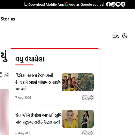
Download Mobile App
Add as Google source
Stories
ું
વધુ વંચાયેલા
ed
ડિસે.માં અજય દેવગણની
le
રેન્જરને બદલે ગોલમાલ ફાઈવ
આવશે
7 Aug 2026
જેન ઝીને ઉપદેશ આપતી ભૂમિ
પોતે સ્ટુડન્ટ તરીકે ઉદ્ધત હતી
6 Aug 2026