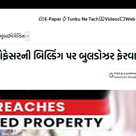
E-Paper
Tunku Ne Tach
Videos
Web 
મુંબઈ
મેગેઝિન
ોફેસરની બિલ્ડિંગ પર બુલડોઝર ફેરવાય
Add as a preferr
source on Goog