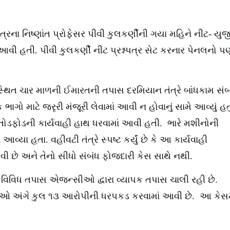
રના નિષ્ણાંત પ્રોફેસર પીવી કુલકર્ણીની ગયા મહિને નીટ- યુજ
આવી હતી. પીવી કુલકર્ણી નીટ પ્રશ્નપત્ર સેટ કરનાર પેનલનો પ
થિત ચાર માળની ઈમારતની તપાસ દરમિયાન તંત્રે બાંધકામ સંબ
ગો માટે જરૃરી મંજૂરી લેવામાં આવી ન હોવાનું સામે આવ્યું હતુ
તોડફોડની કાર્યવાહી હાથ ધરવામાં આવી હતી. ભારે મશીનોની
્યા હતા. વહીવટી તંત્રે સ્પષ્ટ કર્યું છે કે આ કાર્યવાહી
ી છે અને તેનો સીધો સંબંધ ફોજદારી કેસ સાથે નથી.
 વિવિધ તપાસ એજન્સીઓ દ્વારા વ્યાપક તપાસ ચાલી રહી છે.
રીતિઓ અંગે કુલ ૧૩ આરોપીની ધરપકડ કરવામાં આવી છે. આ કેસમ