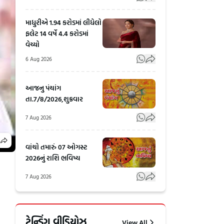
માધુરીએ 1.94 કરોડમાં લીધેલો
ફલેટ 14 વર્ષે 4.4 કરોડમાં
વેચ્યો
6 Aug 2026
આજનુ પંચાંગ
તા.7/8/2026,શુક્રવાર
7 Aug 2026
વાંચો તમારું 07 ઓગસ્ટ
2026નું રાશિ ભવિષ્ય
7 Aug 2026
Rahul
અલમોડાના
Gandhi's
રવિ ટમ્ટાએ
ટ્રેન્ડિંગ વીડિયોઝ
View All