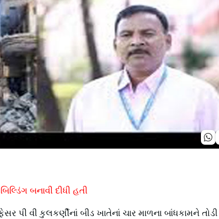
બિલ્ડિંગ બનાવી દીધી હતી
ેસર પી વી કુલકર્ણીનાં બીડ ખાતેનાં ચાર માળના બાંધકામને તોડી