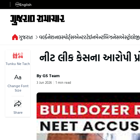
English
ગુજરાત
વર્લ્ડ
નેશનલ
સ્પોર્ટ્સ
એન્ટરટેઈનમેન્ટ
બિઝનેસ
એસ્ટ્રોલોજી
નીટ લીક કેસના આરોપી પ્ર
Tunku Ne Tach
By GS Team
3 Jun 2026
1 min read
Change Font
Size
Share