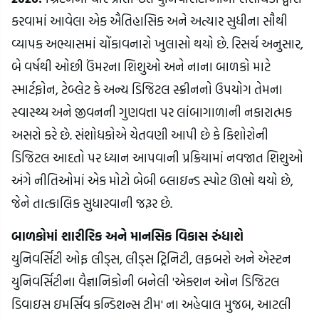
કરવામાં આવેલા એક ઐતિહાસિક અને અત્યાર સુધીના સૌથી 
વ્યાપક અભ્યાસમાં ચોંકાવનારો ખુલાસો થયો છે. રિસર્ચ અનુસાર, 
બે વર્ષથી ઓછી ઉંમરના શિશુઓ અને નાના બાળકો માટે 
સ્માર્ટફોન, ટેબ્લેટ કે અન્ય ડિજિટલ સ્ક્રીનનો ઉપયોગ તેમના 
સ્વાસ્થ્ય અને જીવનની ગુણવત્તા પર લાંબાગાળાની નકારાત્મક 
અસરો કરે છે. સંશોધકોએ ચેતવણી આપી છે કે કિશોરોની 
ડિજિટલ આદતો પર ધ્યાન આપવાની પ્રક્રિયામાં નવજાત શિશુઓ 
અંગે નીતિઓમાં એક મોટો બેબી બ્લાઇન્ડ સ્પોટ ઊભો થયો છે, 
જેને તાત્કાલિક સુધારવાની જરૂર છે.
બાળકોમાં શારીરિક અને માનસિક વિકાસ રુંધાશે
યુનિવર્સિટી ઓફ લીડ્સ, લીડ્સ ટ્રિનિટી, લફબરો અને એસ્ટન 
યુનિવર્સિટીના વૈજ્ઞાનિકોની બનેલી 'એક્શન ઓન ડિજિટલ 
ડિવાઇસ ઇમર્સિવ કન્ડિશન્સ ટીમ' ના અહેવાલ મુજબ, આટલી 