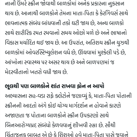
નાની ઉંમરે સ્ક્રીન જોવાથી બાળકોમાં અનેક પ્રકારના નુકસાન 
થાય છે. આનાથી બાળકોને તેમના માતા-પિતા કે કેરગિવર્સ સાથે 
ભાવનાત્મક સંબંધ બાંધવાની તકો ઘટી જાય છે, અન્ય બાળકો 
સાથે શારીરિક રમત રમવાનો સમય ઓછો મળે છે અને ભાષાનો 
વિકાસ મર્યાદિત થઈ જાય છે. આ ઉપરાંત, અતિશય સ્ક્રીન યુઝથી 
બાળકોમાં ઓવરસ્ટિમ્યુલેશન વધે છે, ઊંઘવામાં મુશ્કેલી પડે છે, 
આંખોના સ્વાસ્થ્ય પર અસર થાય છે અને બાળપણમાં જ 
મેદસ્વીતાનો ખતરો વધી જાય છે.
ભૂલથી પણ બાળકોને શાંત રાખવા ફોન ન આપો
અભ્યાસના સહ-વડા રાફે ક્લેટોને જણાવ્યું કે, માતા-પિતા પોતાની 
સ્ક્રીનની આદતો અંગે કોઈ યોગ્ય માર્ગદર્શન ન હોવાને કારણે 
અજાણતા જ પોતાના બાળકોને સ્ક્રીન ઉપકરણો સાથે 
બિનઆરોગ્યપ્રદ સંબંધો કેળવવાનું શીખવી રહ્યા છે. સૌથી 
ચિંતાજનક બાબત એ છે કે શિશુઓ હવે માતા-પિતા પાસે જવાને 