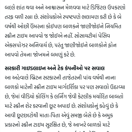
બદલે શાંત થવા અને આશ્વાસન મેળવવા માટે ડિજિટલ ઉપકરણો 
તરફ વળી રહ્યા છે. સંશોધકોએ સ્પષ્ટપણે ભલામણ કરી છે કે બે 
વર્ષથી ઓછી ઉંમરના કોઈપણ બાળકને જાણીજોઈને નિયમિત 
સ્ક્રીન ટાઇમ આપવો જ જોઈએ નહીં. સોસાયટીમાં પેસિવ 
એક્સપોઝર અનિવાર્ય છે, પરંતુ જાણીજોઈને બાળકોને ફોન 
આપવો તેમના જોખમને બમણું કરે છે.
સરકારી ગાઇડલાઇન અને ટેક કંપનીઓ પર સવાલ
આ અહેવાલે બ્રિટન સરકારની તાજેતરની પાંચ વર્ષથી નાના 
બાળકો માટેની સ્ક્રીન ટાઇમ માર્ગદર્શિકા પર પણ સવાલો ઉઠાવ્યા 
છે, જેમાં વીડિયો કોલિંગ કે લર્નિંગ જેવી કેટલીક મર્યાદિત બાબતો 
માટે સ્ક્રીન શેર કરવાની છૂટ અપાઈ છે. સંશોધકોનું કહેવું છે કે 
આવી છૂટછાટોથી માતા-પિતા એવું સમજી બેસે છે કે અમુક 
પ્રકારનો સ્ક્રીન ટાઇમ સુરક્ષિત છે, જે આખરે બાળકો માટે 