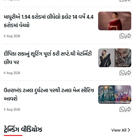
માધુરીએ 1.94 કરોડમાં લીધેલો ફલેટ 14 વર્ષે 4.4
કરોડમાં વેચ્યો
6 Aug 2026
Kangana
નજીવી
Ranautના
દીપિકા રાકાનું શૂટિંગ પૂર્ણ કરી સપ્ટે.થી મેટર્નિટી
બોલાચાલીમાં
સૂર
લીવ પર
લોહિયાળ
બદલાયા,
અધિ
ખેલ!
જનરેશન
ખેંચ
6 Aug 2026
Narodaમાં
ગટર જેવો
પ્રજ
સ્પા મેનેજરને
શબ્દ
જાત
ઉત્તરાખંડ ટનલ દુર્ઘટના પરથી ટનલ મેન સીરિઝ
ચોથા માળેથી
વાપર્યા બાદ
માટે
આવશે
નીચે ફેંકી
કહ્યું-
Nas
5 Aug 2026
દેનારા 4
'અમને
210
શખસો
Gen Z પર
લોક
પકડાયા
ગર્વ છે'
રઝળ
ટ્રેન્ડિંગ વીડિયોઝ
View All
7
7
7
Aug
Aug
Aug