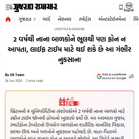
English
ગુજરાત
વર્લ્ડ
નેશનલ
સ્પોર્ટ્સ
એન્ટરટેઈનમેન્ટ
બિ
LIFESTYLE & FASHION
2 વર્ષથી નાના બાળકોને ભૂલથી પણ ફોન ન
આપતા, લાઈફ ટાઈમ માટે થઈ શકે છે આ ગંભીર
નુકસાન!
By GS Team
Add as a preferred
source on Google
28 Jun 2026
2 mins read
બ્રિટનની 4 યુનિવર્સિટીના સંશોધકોએ 2 વર્ષથી નાના બાળકો માટે
સ્ક્રીન ટાઈમ જોખમી હોવાનો ખુલાસો કર્યો છે. આ અભ્યાસ મુજબ,
સ્માર્ટફોન-ટેબ્લેટનો ઉપયોગ બાળકોના શારીરિક-માનસિક વિકાસ,
ભાષા-ઊંઘ અને આંખોને નુકસાન પહોંચાડે છે. માતા-પિતાએ
બાળકોને શાંત રાખવા ફોન ન આપવો જોઈએ. આ રિપોર્ટ સરકારી