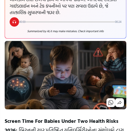
ગાઈડલાઈન અને ટેક કંપનીઓ પર પણ સવાલ ઉઠાવે છે, જે
તાત્કાલિક સુધારવાની જરૂર છે.
00:00
00:24
Summarized by AI; it may make mistakes. Check important info
Screen Time For Babies Under Two Health Risks 
2026: 
બ્રિટનની ચાર પ્રતિષ્ઠિત યુનિવર્સિટીઓના સંશોધકો દ્વારા 