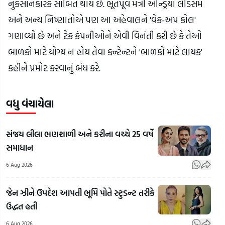
નુકસાનકારક સાબિત થાય છે. ભૂતપૂર્વ મંત્રી એન્ડ્રિયા લીડસમ 
અને અન્ય નિષ્ણાતોએ પણ આ અહેવાલને 'વેક-અપ કોલ' 
ગણાવ્યો છે અને ટેક કંપનીઓને એવી વિનંતી કરી છે કે તેઓ 
બાળકો માટે યોગ્ય ન હોય તેવા કન્ટેન્ટને 'બાળકો માટે લાયક' 
કહીને પ્રમોટ કરવાનું બંધ કરે.
વધુ વંચાયેલા
સંજય લીલા ભણશાળી અને કરીના વચ્ચે 25 વર્ષે
સમાધાન
6 Aug 2026
જેન ઝીને ઉપદેશ આપતી ભૂમિ પોતે સ્ટુડન્ટ તરીકે
ઉદ્ધત હતી
6 Aug 2026