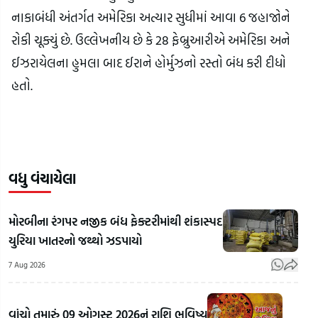
નાકાબંધી અંતર્ગત અમેરિકા અત્યાર સુધીમાં આવા 6 જહાજોને
રોકી ચૂક્યું છે. ઉલ્લેખનીય છે કે 28 ફેબ્રુઆરીએ અમેરિકા અને
ઈઝરાયેલના હુમલા બાદ ઈરાને હોર્મુઝનો રસ્તો બંધ કરી દીધો
હતો.
વધુ વંચાયેલા
મોરબીના રંગપર નજીક બંધ ફેક્ટરીમાંથી શંકાસ્પદ
યુરિયા ખાતરનો જથ્થો ઝડપાયો
7 Aug 2026
વાંચો તમારું 09 ઓગસ્ટ 2026નું રાશિ ભવિષ્ય