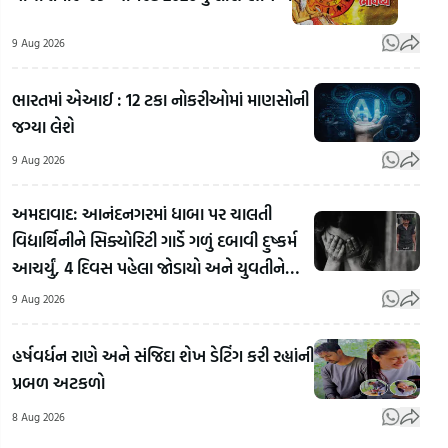
9 Aug 2026
ભારતમાં એઆઈ : 12 ટકા નોકરીઓમાં માણસોની
જગ્યા લેશે
9 Aug 2026
અમદાવાદ: આનંદનગરમાં ધાબા પર ચાલતી
ગોધરા
ગોધરા
વિદ્યાર્થિનીને સિક્યોરિટી ગાર્ડે ગળું દબાવી દુષ્કર્મ
સબજેલમાં
સબજેલમાં
Kejr
આચર્યું, 4 દિવસ પહેલા જોડાયો અને યુવતીને
વિશ્વ
વિશ્વ
Jok
પીંખી
આદિવાસી
આદિવાસી
E20
9 Aug 2026
દિવસની
દિવસની
અરવ
અનોખી
અનોખી
કેજર
હર્ષવર્ધન રાણે અને સંજિદા શેખ ડેટિંગ કરી રહ્યાંની
ઉજવણી!
ઉજવણી!
E20
પ્રબળ અટકળો
બંદીવાનો
બંદીવાનો
સંભળ
8 Aug 2026
પરંપરાગત
પરંપરાગત
જોક!
નૃત્ય પર
નૃત્ય પર
Guj