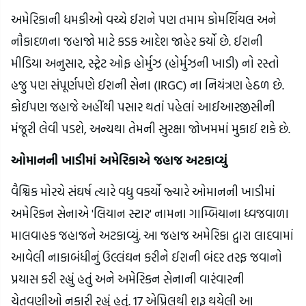
અમેરિકાની ધમકીઓ વચ્ચે ઈરાને પણ તમામ કોમર્શિયલ અને
નૌકાદળના જહાજો માટે કડક આદેશ જાહેર કર્યો છે. ઈરાની
મીડિયા અનુસાર, સ્ટ્રેટ ઓફ હોર્મુઝ (હોર્મુઝની ખાડી) નો રસ્તો
હજુ પણ સંપૂર્ણપણે ઈરાની સેના (IRGC) ના નિયંત્રણ હેઠળ છે.
કોઈપણ જહાજે અહીંથી પસાર થતાં પહેલાં આઈઆરજીસીની
મંજૂરી લેવી પડશે, અન્યથા તેમની સુરક્ષા જોખમમાં મુકાઈ શકે છે.
ઓમાનની ખાડીમાં અમેરિકાએ જહાજ અટકાવ્યું
વૈશ્વિક મોરચે સંઘર્ષ ત્યારે વધુ વકર્યો જ્યારે ઓમાનની ખાડીમાં
અમેરિકન સેનાએ 'લિયાન સ્ટાર' નામના ગામ્બિયાના ધ્વજવાળા
માલવાહક જહાજને અટકાવ્યું. આ જહાજ અમેરિકા દ્વારા લાદવામાં
આવેલી નાકાબંધીનું ઉલ્લંઘન કરીને ઈરાની બંદર તરફ જવાનો
પ્રયાસ કરી રહ્યું હતું અને અમેરિકન સેનાની વારંવારની
ચેતવણીઓ નકારી રહ્યું હતું. 17 એપ્રિલથી શરૂ થયેલી આ