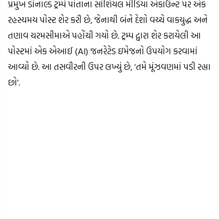
પ્રમુખ ડોનાલ્ડ ટ્રમ્પે પોતાના સોશિયલ મીડિયા એકાઉન્ટ પર એક
રહસ્યમય પોસ્ટ શેર કરી છે, જેનાથી બંને દેશો વચ્ચે વાકયુદ્ધ અને
તણાવ ચરમસીમાએ પહોંચી ગયો છે. ટ્રમ્પ દ્વારા શેર કરાયેલી આ
પોસ્ટમાં એક એઆઈ (AI) જનરેટેડ ઇમેજનો ઉપયોગ કરવામાં
આવ્યો છે. આ તસવીરની ઉપર લખ્યું છે, 'તમે મૂંઝવણમાં પડી રહ્યા
છો'.