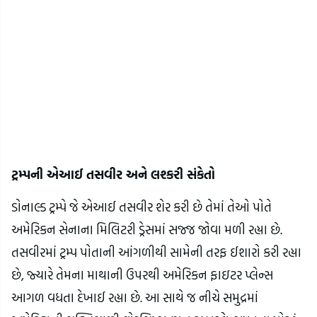
ટ્રમ્પની એઆઈ તસવીર અને લશ્કરી સંકેતો
ડોનાલ્ડ ટ્રમ્પે જે એઆઈ તસવીર શેર કરી છે તેમાં તેઓ પોતે
અમેરિકન સેનાના મિલિટરી ડ્રેસમાં સજ્જ જોવા મળી રહ્યા છે.
તસવીરમાં ટ્રમ્પ પોતાની આંગળીથી સામેની તરફ ઈશારો કરી રહ્યા
છે, જ્યારે તેમના માથાની ઉપરથી અમેરિકન ફાઇટર પ્લેન્સ
આગળ વધતા દેખાઈ રહ્યા છે. આ સાથે જ નીચે સમુદ્રમાં