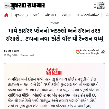
English
ગુજરાત
વર્લ્ડ
નેશનલ
સ્પોર્ટ્સ
એન્ટરટેઈનમેન્ટ
બિ
WORLD
માથે ફાઈટર પ્લેનનો ખડકલો અને ઈરાન તરફ
ઈશારો... ટ્રમ્પના નવા 'ફોટો વૉર' થી ટેન્શન વધ્યું
By GS Team
Add as a preferred
source on Google
31 May 2026
2 mins read
અમેરિકા અને ઈરાન વચ્ચે પરમાણુ કે અન્ય કોઈ સમજૂતીની ડીલ
ફાઇનલ ન થતાં બંને દેશો વચ્ચે ફરીથી યુદ્ધ શરૂ થવાની આશંકાઓ
પ્રબળ બની છે. આ દરમિયાન અમેરિકન પ્રમુખ ડોનાલ્ડ ટ્રમ્પે પોતાના
સોશિયલ મીડિયા એકાઉન્ટ પર એક રહસ્યમય પોસ્ટ શેર કરી છે,
જેનાથી બંને દેશો વચ્ચે વાકયુદ્ધ અને તણાવ ચરમસીમાએ પહોંચી
ગયો છે. ટ્રમ્પ દ્વારા શેર કરાયેલી આ પોસ્ટમાં એક એઆઈ (AI)