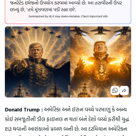
જનરેટેડ ઇમેજનો ઉપયોગ કરવામાં આવ્યો છે. આ તસવીરની ઉપર
લખ્યું છે, 'તમે મૂંઝવણમાં પડી રહ્યા છો'.
Summarized by AI; it may make mistakes. Check important info
Donald Trump :
અમેરિકા અને ઈરાન વચ્ચે પરમાણુ કે અન્ય
કોઈ સમજૂતીની ડીલ ફાઇનલ ન થતાં બંને દેશો વચ્ચે ફરીથી યુદ્ધ
શરૂ થવાની આશંકાઓ પ્રબળ બની છે. આ દરમિયાન અમેરિકન