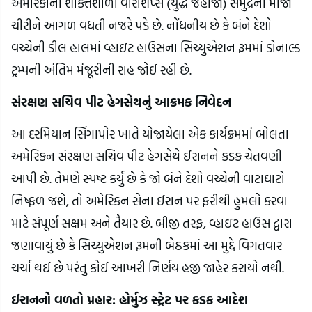
અમેરિકાની શક્તિશાળી વોરશિપ્સ (યુદ્ધ જહાજો) સમુદ્રના મોજાં
ચીરીને આગળ વધતી નજરે પડે છે. નોંધનીય છે કે બંને દેશો
વચ્ચેની ડીલ હાલમાં વ્હાઇટ હાઉસના સિચ્યુએશન રૂમમાં ડોનાલ્ડ
ટ્રમ્પની અંતિમ મંજૂરીની રાહ જોઈ રહી છે.
સંરક્ષણ સચિવ પીટ હેગસેથનું આક્રમક નિવેદન
આ દરમિયાન સિંગાપોર ખાતે યોજાયેલા એક કાર્યક્રમમાં બોલતા
અમેરિકન સંરક્ષણ સચિવ પીટ હેગસેથે ઈરાનને કડક ચેતવણી
આપી છે. તેમણે સ્પષ્ટ કર્યું છે કે જો બંને દેશો વચ્ચેની વાટાઘાટો
નિષ્ફળ જશે, તો અમેરિકન સેના ઈરાન પર ફરીથી હુમલો કરવા
માટે સંપૂર્ણ સક્ષમ અને તૈયાર છે. બીજી તરફ, વ્હાઇટ હાઉસ દ્વારા
જણાવાયું છે કે સિચ્યુએશન રૂમની બેઠકમાં આ મુદ્દે વિગતવાર
ચર્ચા થઈ છે પરંતુ કોઈ આખરી નિર્ણય હજી જાહેર કરાયો નથી.
ઈરાનનો વળતો પ્રહાર: હોર્મુઝ સ્ટ્રેટ પર કડક આદેશ