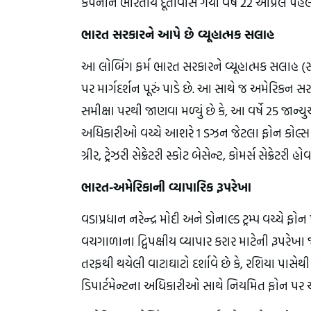
કંપનીને ભારતીય દૂતાવાસે ગયા વર્ષે 22 એપ્રિલે 
ભારત સરકારને આપે છે વ્યૂહાત્મક સલાહ
આ લોબિંગ ફર્મ ભારત સરકારને વ્યૂહાત્મક સલાહ (સ્ટ
પર માર્ગદર્શન પૂરું પાડે છે. આ સાથે જ અમેરિકન સ
સમીક્ષા પરથી જાણવા મળ્યું છે કે, આ વર્ષે 25 જાન્
અધિકારીઓ વચ્ચે આશરે 1 ડઝન જેટલા ફોન કોલ્સ પ
ગ્રીર, ટ્રેઝરી સેક્રેટરી સ્કોટ બેસેન્ટ, કોમર્સ સેક્ર
ભારત-અમેરિકાની વ્યાપારિક રૂપરેખા
વડાપ્રધાન નરેન્દ્ર મોદી અને ડોનાલ્ડ ટ્રમ્પ વચ્ચ
વચગાળાના દ્વિપક્ષીય વ્યાપાર કરાર માટેની રૂપરેખ
તરફથી થયેલી વાટાઘાટો દર્શાવે છે કે, રશિયા પાસેથ
ડિપાર્ટમેન્ટના અધિકારીઓ સાથે નિયમિત ફોન પર ચ