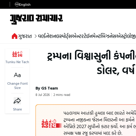
English
ગુજરાત
વર્લ્ડ
નેશનલ
સ્પોર્ટ્સ
એન્ટરટેઈનમેન્ટ
બિઝનેસ
એસ્ટ્રોલોજી
ટ્રમ્પના વિશ્વાસુની ક
Tunku Ne Tach
ડોલર, વર્
Change Font
By GS Team
Size
8 Jul 2026
2 mins read
Share
પહલગામ આતંકી હુમલા બાદ ભારતે અમેરિકાની લ
ટ્રમ્પના નજીકના જેસન મિલરની આ ફર્મને
એપ્રિલે 2027 સુધીનો કરાર કર્યો. આ ફર્મ
સમક્ષ પક્ષ રજૂ કરવામાં મદદ કરે છે.