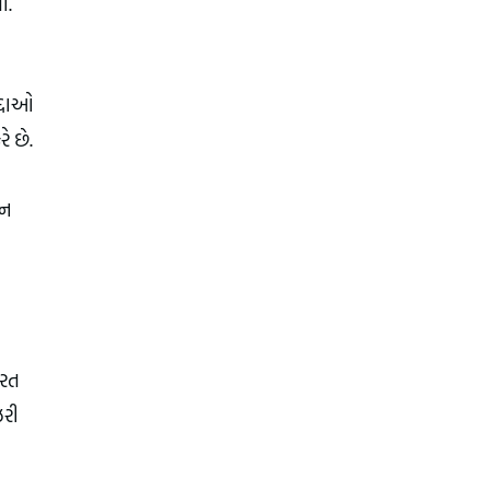
ી.
્દાઓ 
 છે. 
ન 
રત 
રી 