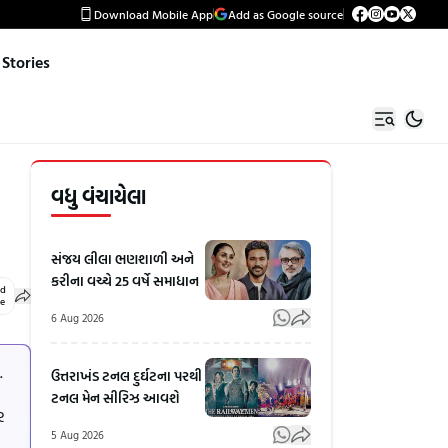
Download Mobile App
Add as Google source
Stories
વધુ વંચાયેલા
સંજય લીલા ભણશાળી અને
કરીના વચ્ચે 25 વર્ષે સમાધાન
ed
le
6 Aug 2026
.
ઉત્તરાખંડ ટનલ દુર્ઘટના પરથી
ટનલ મેન સીરિઝ આવશે
ર
5 Aug 2026