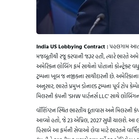
India US Lobbying Contract :
 પહલગામ આતંકી
મજબૂતીથી રજૂ કરવાની જરૂર હતી, ત્યારે ભારતે અમ
અમેરિકન લોબિંગ ફર્મ સાથેનો પોતાનો કોન્ટ્રેક્ટ વધુ 
ટ્રમ્પના ખૂબ જ નજીકના સાથીદારની છે. અમેરિકાના 
અનુસાર, ભારતે પ્રમુખ ડોનાલ્ડ ટ્રમ્પના પૂર્વ ટોપ 
મિલરની કંપની 'SHW પાર્ટનર્સ LLC' સાથે લોબિંગનો કો
વૉશિંગ્ટન સ્થિત ભારતીય દૂતાવાસ અને મિલરની કંપન
આવ્યો હતો, જે 23 એપ્રિલ, 2027 સુધી ચાલશે. આ 
હિસાબે આ ફર્મની સેવાઓ લેવા માટે ભારતને વાર્ષિ