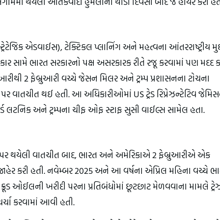
પહલગામમાં થયેલા આતંકવાદી હુમલાના થોડા દિવસો બાદ જ હાયર કરી હત
્રેટેજિક એડવાઈસ), ટેક્ટિકલ પ્લાનિંગ અને મહત્વના આંતરરાષ્ટ્રીય મુદ
રકાર સામે ભારત સરકારનો પક્ષ અસરકારક રીતે રજૂ કરવામાં પણ મદદ કરે
યુઆરીથી 2 ફેબ્રુઆરી વચ્ચે જેસન મિલર અને ટ્રમ્પ પ્રશાસનના ટોચના 
ર વાતચીત થઈ હતી. આ અધિકારીઓમાં US ટ્રેડ રિપ્રેઝન્ટેટિવ જેમિસ
ેટરી હોવર્ડ લટનિક અને ટ્રમ્પના ચીફ ઓફ સ્ટાફ સુસી વાઈલ્સ સામેલ હતા.
ે ફોન પર થયેલી વાતચીત બાદ, ભારત અને અમેરિકાએ 2 ફેબ્રુઆરીએ એક 
ા જાહેર કરી હતી. નવેમ્બર 2025 અને આ વર્ષના એપ્રિલ મહિના વચ્ચે ભા
ી ક્રૂડ ઓઈલની ખરીદી પરના પ્રતિબંધોમાં છૂટછાટ મેળવવાના મામલે ટ્રેઝ
ર્ચા કરવામાં આવી હતી.