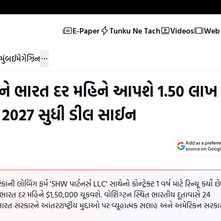
E-Paper
Tunku Ne Tach
Videos
Web 
મુંબઈ
મેગેઝિન
ંપનીને ભારત દર મહિને આપશે 1.50 લાખ
ષ 2027 સુધી ડીલ સાઈન
Add as a preferr
source on Goog
ોબિંગ ફર્મ 'SHW પાર્ટનર્સ LLC' સાથેનો કોન્ટ્રેક્ટ 1 વર્ષ માટે રિન્યૂ કર્યો છે
 ભારત દર મહિને $1,50,000 ચૂકવશે. વોશિંગ્ટન સ્થિત ભારતીય દૂતાવાસે 24
 ભારત સરકારને આંતરરાષ્ટ્રીય મુદ્દાઓ પર વ્યૂહાત્મક સલાહ અને અમેરિકન સરકા