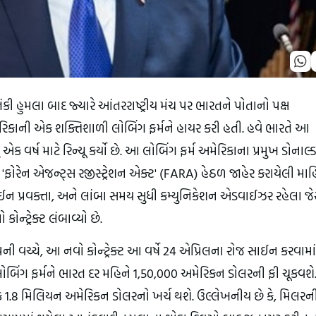
 હુમલા બાદ જ્યારે આંતરરાષ્ટ્રીય મંચ પર ભારતને પોતાનો પક્ષ 
ેરિકાની એક શક્તિશાળી લોબિંગ ફર્મને હાયર કરી હતી. હવે ભારતે આ 
એક વર્ષ માટે રિન્યૂ કર્યો છે. આ લોબિંગ ફર્મ અમેરિકાના પ્રમુખ ડોનાલ્ડ 
'ફોરેન એજન્ટ્સ રજીસ્ટ્રેશન એક્ટ' (FARA) હેઠળ જાહેર કરાયેલી માહિ
કેમ્પેઈન પ્રવક્તા, અને લાંબા સમય સુધી કમ્યુનિકેશન એડવાઈઝર રહેલા જ
ન્ટ્રેક્ટ લંબાવ્યો છે.
ી વચ્ચે, આ નવો કોન્ટ્રેક્ટ આ વર્ષે 24 એપ્રિલના રોજ સાઈન કરવામાં 
લોબિંગ ફર્મને ભારત દર મહિને 1,50,000 અમેરિકન ડોલરની ફી ચૂકવશે
ક 1.8 મિલિયન અમેરિકન ડોલરનો ખર્ચ થશે. ઉલ્લેખનીય છે કે, મિલરની