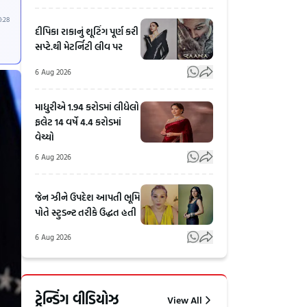
0:28
દીપિકા રાકાનું શૂટિંગ પૂર્ણ કરી
સપ્ટે.થી મેટર્નિટી લીવ પર
6 Aug 2026
માધુરીએ 1.94 કરોડમાં લીધેલો
ફલેટ 14 વર્ષે 4.4 કરોડમાં
વેચ્યો
6 Aug 2026
જેન ઝીને ઉપદેશ આપતી ભૂમિ
પોતે સ્ટુડન્ટ તરીકે ઉદ્ધત હતી
6 Aug 2026
ગુજરાતમાં
'અમારા
જેના પર
મહોલ્લામાં
ટ્રેન્ડિંગ વીડિયોઝ
View All