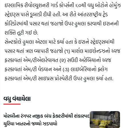
ઇસ્લામિક રીવોલ્યુશનરી ગાર્ડ કોર્પ્સની ૬૦થી વધુ બોટોને હોર્મુઝ 
સ્ટ્રેઇટ્સ પાસે ડૂબાડી દીધી હતી. આ રીતે આંતરરાષ્ટ્રીય ટ્રેડ 
કોરિડોરમાંથી પસાર થતાં જહાજો ઉપર હુમલા કરવાથી ઇરાનની 
શક્તિ તૂટી ગઈ છે.
સેન્ટકોલે હુમલા એટલા માટે કર્યા હતા કે ઇરાને સ્ટ્રેઇટ્સમાંથી 
પસાર થતાં ત્રણ વ્યાપારી જહાજો (૧) માર્શલ માઇલેન્ડઝનો ધ્વજ 
ફરકાવતાં એમ/ટીએલરેવાયત (૨) સઉદી અરેબિયાનો ધ્વજ 
ફરકાવતાં એમ/ટી વેડવાન અને (૩) લાઇબેરિયાનો ફ્લેગ 
ફરકાવતાં એમ/ટી સાઇપ્રસ પ્રોસ્પેરીટી ઉપર હુમલા કર્યા હતા.
વધુ વંચાયેલા
મોરબીના રંગપર નજીક બંધ ફેક્ટરીમાંથી શંકાસ્પદ
યુરિયા ખાતરનો જથ્થો ઝડપાયો