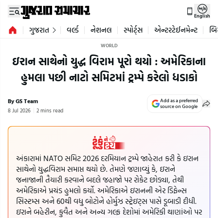
English
ગુજરાત
વર્લ્ડ
નેશનલ
સ્પોર્ટ્સ
એન્ટરટેઈનમેન્ટ
બિ
WORLD
ઇરાન સાથેનો યુદ્ધ વિરામ પૂરો થયો : અમેરિકાના
હુમલા પછી નાટો સમિટમાં ટ્રમ્પે કરેલો ધડાકો
By GS Team
Add as a preferred
source on Google
8 Jul 2026
2 mins read
અંકારામાં NATO સમિટ 2026 દરમિયાન ટ્રમ્પે જાહેરાત કરી કે ઇરાન
સાથેનો યુદ્ધવિરામ સમાપ્ત થયો છે. તેમણે જણાવ્યું કે, ઇરાને
જનાજાની તૈયારી કરવાને બદલે જહાજો પર રોકેટ છોડ્યા, તેથી
અમેરિકાએ પ્રચંડ હુમલો કર્યો. અમેરિકાએ ઇરાનની એર ડિફેન્સ
સિસ્ટમ્સ અને 60થી વધુ બોટોને હોર્મુઝ સ્ટ્રેઇટ્સ પાસે ડૂબાડી દીધી.
ઇરાને બહેરીન, કુવૈત અને અન્ય ગલ્ફ દેશોમાં અમેરિકી થાણાંઓ પર