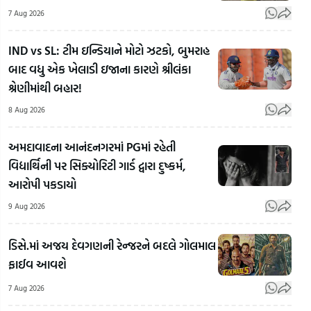
7 Aug 2026
IND vs SL: ટીમ ઇન્ડિયાને મોટો ઝટકો, બુમરાહ
બાદ વધુ એક ખેલાડી ઇજાના કારણે શ્રીલંકા
શ્રેણીમાંથી બહાર!
8 Aug 2026
અમદાવાદના આનંદનગરમાં PGમાં રહેતી
વિદ્યાર્થિની પર સિક્યોરિટી ગાર્ડ દ્વારા દુષ્કર્મ,
આરોપી પકડાયો
9 Aug 2026
Mat
દૂધમા
ડિસે.માં અજય દેવગણની રેન્જરને બદલે ગોલમાલ
Surat ની
નશી
ફાઈવ આવશે
દિવ્યાંગ
Jamshedpur:
પદાર્
દીકરી દિવ્યા
શહીદ નિર્મલ
આપી 
7 Aug 2026
પોતાની
મહતોના
બેભ