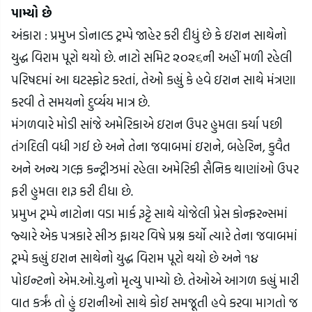
પામ્યો છે
અંકારા : પ્રમુખ ડોનાલ્ડ ટ્રમ્પે જાહેર કરી દીધું છે કે ઇરાન સાથેનો 
યુદ્ધ વિરામ પૂરો થયો છે. નાટો સમિટ ૨૦૨૬ની અહીં મળી રહેલી 
પરિષદમાં આ ઘટસ્ફોટ કરતાં, તેઓે કહ્યું કે હવે ઇરાન સાથે મંત્રણા 
કરવી તે સમયનો દુર્વ્યય માત્ર છે.
મંગળવારે મોડી સાંજે અમેરિકાએ ઇરાન ઉપર હુમલા કર્યા પછી 
તંગદિલી વધી ગઈ છે અને તેના જવાબમાં ઇરાને, બહેરિન, કુવૈત 
અને અન્ય ગલ્ફ કન્ટ્રીઝમાં રહેલા અમેરિકી સૈનિક થાણાંઓ ઉપર 
ફરી હુમલા શરૂ કરી દીધા છે.
પ્રમુખ ટ્રમ્પે નાટોના વડા માર્ક રૂટ્ટે સાથે યોજેલી પ્રેસ કોન્ફરન્સમાં 
જ્યારે એક પત્રકારે સીઝ ફાયર વિષે પ્રશ્ન કર્યો ત્યારે તેના જવાબમાં 
ટ્રમ્પે કહ્યું ઇરાન સાથેનો યુદ્ધ વિરામ પૂરો થયો છે અને ૧૪ 
પોઇન્ટનો એમ.ઓ.યુ.નો મૃત્યુ પામ્યો છે. તેઓએ આગળ કહ્યું મારી 
વાત કરૃં તો હું ઇરાનીઓ સાથે કોઈ સમજૂતી હવે કરવા માગતો જ 