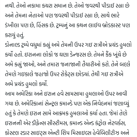
નથી. તેઓ નકામા કચરા સમાન છે. તેઓ જવરથી પીડાઈ રહ્યા છે 
અને તેમના નેતાઓ પણ જવરથી પીડાઈ રહ્યા છે, સાથે ભારે 
ડંખીલા પણ છે, હિંસક છે. ટ્રમ્પનું આ કથન લાઈવ બ્રોડકાસ્ટ પણ 
કરાયું હતું.
ડોનાલ્ડ ટ્રમ્પે વધુમાં કહ્યું અમે તેમની ઉપર ગઇ રાત્રીએ પ્રચંડ હુમલો 
કર્યો હતો. ઇરાનના લોકો જ ઘણા ડેન્જરસ છે. તેમને કૈંક ખૂંચે છે 
અમે કહ્યું જાઓ, અને તમારા જનાજાની તૈયારીઓ કરો. તેને બદલે 
તેમણે ગઇકાલે જહાજો ઉપર રોકેટ્સ છોડયાં. તેથી ગઇ રાત્રીએ 
અમે પ્રચંડ હુમલો કર્યો.
આમ અમેરિકા અને ઇરાન હવે સામસામા હુમલાઓ ઉપર આવી 
ગયા છે. અમેરિકાનાં સેન્ટ્રલ કમાન્ડે પણ એક નિવેદનમાં જણાવ્યું 
હતું કે તેમણે ઇરાન સામે આક્રમક હુમલાઓ કર્યા હતા. જેમાં તેણે 
ઇરાનની એર ડીફેન્સ સીસ્ટીમસ, કમાન્ડ એન્ડ કંટ્રોલ નેટવર્કસ, 
કોસ્ટલ રડાર સાઇટ્સ એન્ટી શિપ મિસાઇલ્સ હેવેબિલીટીઝ અને 