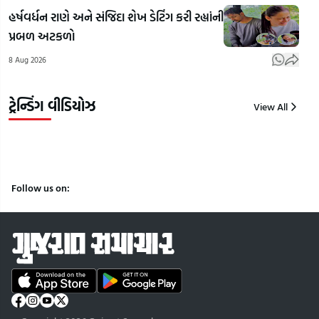
કળાથી બની
શહાદત દિવસે
પત્
હર્ષવર્ધન રાણે અને સંજિદા શેખ ડેટિંગ કરી રહ્યાંની
આત્મનિર્ભર,
CM હેમંત
દીકર
પ્રબળ અટકળો
માતાનો
સોરેને આપી
તેના પ
8 Aug 2026
સહારો બની
શ્રદ્ધાંજલિ |
સાથે
| Gujarat
Gujarat
પતિ
Samachar
Samachar
હત્ય
ટ્રેન્ડિંગ વીડિયોઝ
View All
9
9
9
Aug
Aug
Aug
2026
2026
2026
Follow us on: