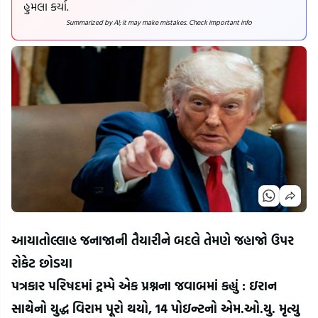
હુમલા કર્યા.
Summarized by AI; it may make mistakes. Check important info
આયાતોલ્લાહ જનાજાની તૈયારીને બદલે તેમણે જહાજો ઉપર 
રોકેટ છોડયા
પત્રકાર પરિષદમાં ટ્રમ્પે એક પ્રશ્નના જવાબમાં કહ્યું : ઇરાન 
સાથેનો યુદ્ધ વિરામ પૂરો થયો, 14 પોઇન્ટનો એમ.ઓ.યુ. મૃત્યુ 