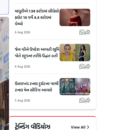
માધુરીએ 1.94 કરોડમાં લીધેલો
ફલેટ 14 વર્ષે 4.4 કરોડમાં
વેચ્યો
6 Aug 2026
જેન ઝીને ઉપદેશ આપતી ભૂમિ
પોતે સ્ટુડન્ટ તરીકે ઉદ્ધત હતી
6 Aug 2026
ઉત્તરાખંડ ટનલ દુર્ઘટના પરથી
ટનલ મેન સીરિઝ આવશે
5 Aug 2026
RSS
ગુજરાતમાં
Chief
જેના પર
ટ્રેન્ડિંગ વીડિયોઝ
View All