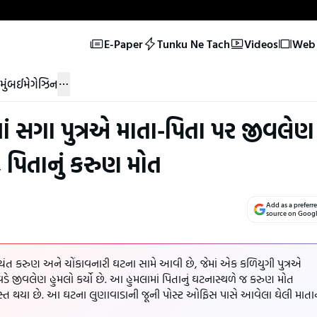
E-Paper
Tunku Ne Tach
Videos
Web 
મુંબઈ
મેગેઝિન
ં સગા પુત્રએ માતા-પિતા પર જીવલેણ
, પિતાનું કરુણ મોત
Add as a preferr
source on Goog
યંત કરુણ અને ચોંકાવનારી ઘટના સામે આવી છે, જેમાં એક કળિયુગી પુત્રએ
વડે જીવલેણ હુમલો કર્યો છે. આ હુમલામાં પિતાનું ઘટનાસ્થળે જ કરુણ મોત
જાગ્રસ્ત થયા છે. આ ઘટના લુણાવાડાની જૂની પોસ્ટ ઓફિસ પાસે આવેલા ઘેલી માતા