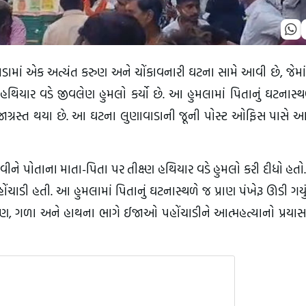
ડામાં એક અત્યંત કરુણ અને ચોંકાવનારી ઘટના સામે આવી છે, જેમા
 હથિયાર વડે જીવલેણ હુમલો કર્યો છે. આ હુમલામાં પિતાનું ઘટનાસ્
ે ઈજાગ્રસ્ત થયા છે. આ ઘટના લુણાવાડાની જૂની પોસ્ટ ઓફિસ પાસે 
 પોતાના માતા-પિતા પર તીક્ષ્ણ હથિયાર વડે હુમલો કરી દીધો હતો.
ડી હતી. આ હુમલામાં પિતાનું ઘટનાસ્થળે જ પ્રાણ પંખેરૂ ઊડી ગયું 
પણ, ગળા અને હાથના ભાગે ઈજાઓ પહોંચાડીને આત્મહત્યાનો પ્રયાસ 