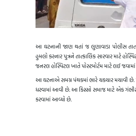
આ ઘટનાની જાણ થતાં જ લુણાવાડા પોલીસ તાત્કાલ
હુમલો કરનાર પુત્રને તાત્કાલિક સારવાર માટે હોસ્પ
જનરલ હોસ્પિટલ ખાતે પોસ્ટમોર્ટમ માટે લઈ જવામાં
આ ઘટનાએ સમગ્ર પંથકમાં ભારે ચકચાર મચાવી છે. 
ધરવામાં આવી છે. આ કિસ્સો સમાજ માટે એક ગંભીર ચે
કરવામાં આવ્યો છે.