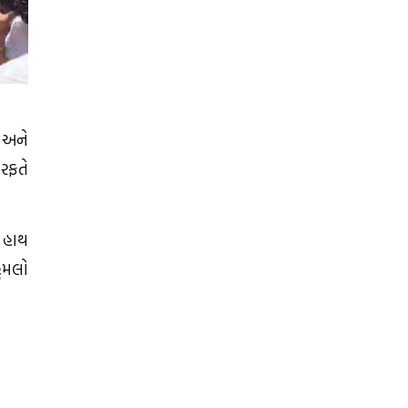
 અને
ારફતે
સ હાથ
હુમલો