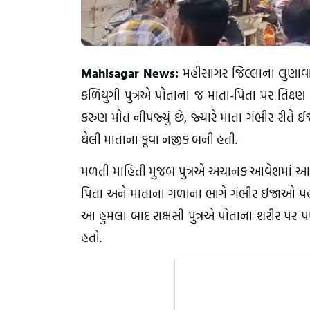
Mahisagar News:
મહીસાગર જિલ્લાના લુણાવા
કળિયુગી પુત્રએ પોતાના જ માતા-પિતા પર તિક્ષ્ણ
કરુણ મોત નીપજ્યું છે, જ્યારે માતા ગંભીર રીત
ઘેલી માતાના કૂવા નજીક બની હતી.
મળતી માહિતી મુજબ પુત્રએ અચાનક આવેશમાં આવીને
પિતા અને માતાના ગળાના ભાગે ગંભીર ઈજાઓ પહોંચા
આ હુમલા બાદ રાક્ષસી પુત્રએ પોતાના શરીર પર 
હતો.