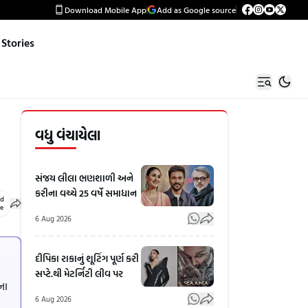
Download Mobile App
Add as Google source
Stories
વધુ વંચાયેલા
સંજય લીલા ભણશાળી અને
કરીના વચ્ચે 25 વર્ષે સમાધાન
ed
le
6 Aug 2026
દીપિકા રાકાનું શૂટિંગ પૂર્ણ કરી
સપ્ટે.થી મેટર્નિટી લીવ પર
ના
6 Aug 2026