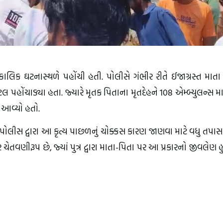
િક ઘટનાસ્થળે પહોંચી હતી. પોલીસે ગંભીર રીતે ઈજાગ્રસ્ત માતા
િટલ પહોંચાડ્યા હતા. જ્યારે મૃતક પિતાના મૃતદેહને 108 એમ્બ્યુલન્સ મ
 આવ્યો હતો.
પોલીસ દ્વારા આ કૃત્ય પાછળનું ચોક્કસ કારણ જાણવા માટે વધુ તપા
તવણીરૂપ છે, જ્યાં પુત્ર દ્વારા માતા-પિતા પર આ પ્રકારનો જીવલેણ 