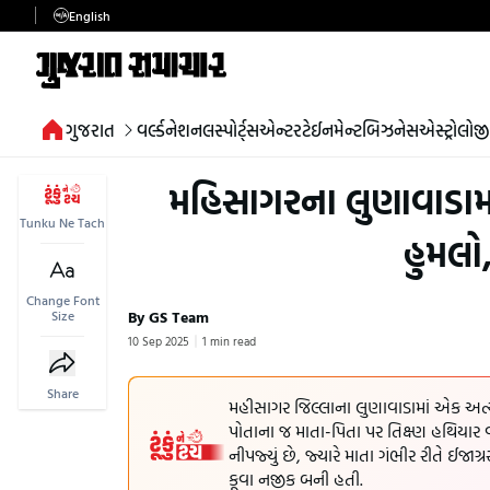
English
ગુજરાત
વર્લ્ડ
નેશનલ
સ્પોર્ટ્સ
એન્ટરટેઈનમેન્ટ
બિઝનેસ
એસ્ટ્રોલોજી
મહિસાગરના લુણાવાડામા
Tunku Ne Tach
હુમલો
Change Font
By GS Team
Size
10 Sep 2025
1 min read
Share
મહીસાગર જિલ્લાના લુણાવાડામાં એક અત્
પોતાના જ માતા-પિતા પર તિક્ષ્ણ હથિયાર 
નીપજ્યું છે, જ્યારે માતા ગંભીર રીતે ઈ
કૂવા નજીક બની હતી.