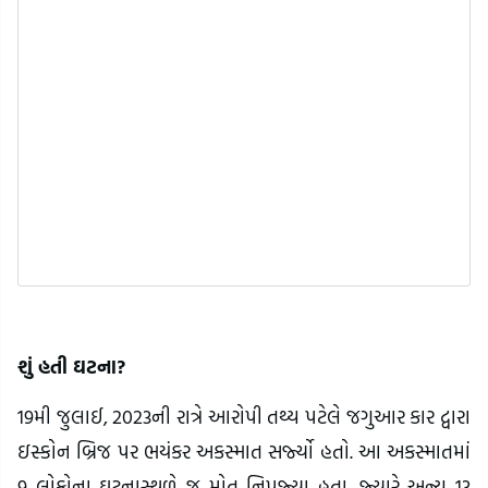
શું હતી ઘટના?
19મી જુલાઈ, 2023ની રાત્રે આરોપી તથ્ય પટેલે જગુઆર કાર દ્વારા
ઇસ્કોન બ્રિજ પર ભયંકર અકસ્માત સર્જ્યો હતો. આ અકસ્માતમાં
9 લોકોના ઘટનાસ્થળે જ મોત નિપજ્યા હતા. જ્યારે અન્ય 13