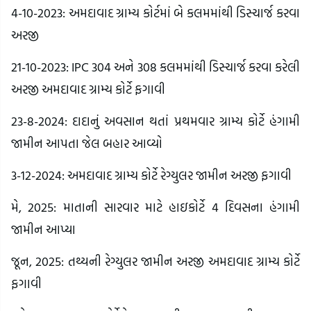
4-10-2023: અમદાવાદ ગ્રામ્ય કોર્ટમાં બે કલમમાંથી ડિસ્ચાર્જ કરવા
અરજી
21-10-2023: IPC 304 અને 308 કલમમાંથી ડિસ્ચાર્જ કરવા કરેલી
અરજી અમદાવાદ ગ્રામ્ય કોર્ટે ફગાવી
23-8-2024: દાદાનું અવસાન થતાં પ્રથમવાર ગ્રામ્ય કોર્ટે હંગામી
જામીન આપતા જેલ બહાર આવ્યો
3-12-2024: અમદાવાદ ગ્રામ્ય કોર્ટે રેગ્યુલર જામીન અરજી ફગાવી
મે, 2025: માતાની સારવાર માટે હાઇકોર્ટે 4 દિવસના હંગામી
જામીન આપ્યા
જૂન, 2025: તથ્યની રેગ્યુલર જામીન અરજી અમદાવાદ ગ્રામ્ય કોર્ટે
ફગાવી