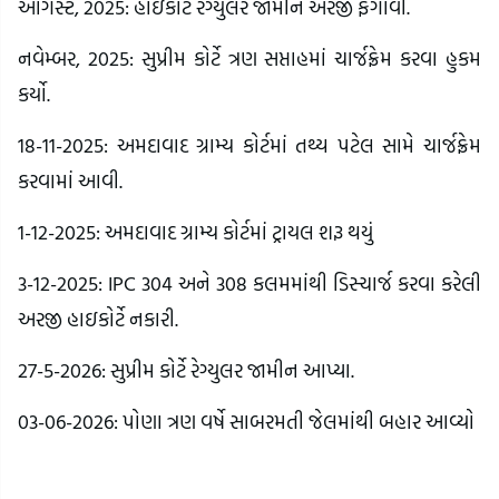
ઓગસ્ટ, 2025: હાઇકોર્ટે રેગ્યુલર જામીન અરજી ફગાવી.
નવેમ્બર, 2025: સુપ્રીમ કોર્ટે ત્રણ સપ્તાહમાં ચાર્જફ્રેમ કરવા હુકમ
કર્યો.
18-11-2025: અમદાવાદ ગ્રામ્ય કોર્ટમાં તથ્ય પટેલ સામે ચાર્જફ્રેમ
કરવામાં આવી.
1-12-2025: અમદાવાદ ગ્રામ્ય કોર્ટમાં ટ્રાયલ શરૂ થયું
3-12-2025: IPC 304 અને 308 કલમમાંથી ડિસ્ચાર્જ કરવા કરેલી
અરજી હાઇકોર્ટે નકારી.
27-5-2026: સુપ્રીમ કોર્ટે રેગ્યુલર જામીન આપ્યા.
03-06-2026: પોણા ત્રણ વર્ષે સાબરમતી જેલમાંથી બહાર આવ્યો