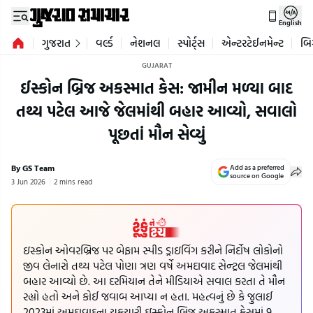
English
ગુજરાત
વર્લ્ડ
નેશનલ
સ્પોર્ટ્સ
એન્ટરટેઈનમેન્ટ
બિ
GUJARAT
ઈસ્કોન બ્રિજ અકસ્માત કેસ: જામીન મળ્યા બાદ
તથ્ય પટેલ આજે જેલમાંથી બહાર આવ્યો, સવાલો
પૂછતાં મૌન સેવ્યું
By GS Team
Add as a preferred
source on Google
3 Jun 2026
2 mins read
ઇસ્કોન ઓવરબ્રિજ પર બેફામ સ્પીડ ડ્રાઇવિંગ કરીને નિર્દોષ લોકોનો
જીવ લેનારો તથ્ય પટેલ પોણા ત્રણ વર્ષે અમદાવાદ સેન્ટ્રલ જેલમાંથી
બહાર આવ્યો છે. આ દરમિયાન તેને મીડિયાએ સવાલ કરતા તે મૌન
રહ્યો હતો અને કોઈ જવાબ આપ્યા ન હતા. મહત્વનું છે કે જુલાઈ
2023માં અમદાવાદના ચકચારી ઇસ્કોન બ્રિજ અકસ્માત કેસમાં 9