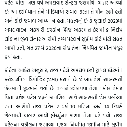
પટેલ પોણા ત્રણ વર્ષે અમદાવાદ સેન્ટ્રલ જેલમાંથી બહાર આવ્યો
છે. આ દરમિયાન તેને મીડિયાએ સવાલ કરતા તે મૌન રહ્યો હતો
અને કોઈ જવાબ આપ્યા ન હતા. મહત્વનું છે કે જુલાઈ 2023માં
અમદાવાદના ચકચારી ઇસ્કોન બ્રિજ અકસ્માત કેસમાં 9 નિર્દોષ
લોકોના જીવ લેનાર આરોપી તથ્ય પટેલને સુપ્રીમ કોર્ટે મોટી રાહત
આપી હતી, ગત 27 મે 2026ના રોજ તેના નિયમિત જામીન મંજૂર
કર્યા હતા.
કોર્ટના આદેશ અનુસાર, તથ્ય પટેલે અમદાવાદની ટ્રાયલ કોર્ટમાં 1
કરોડ રૂપિયા ડિપોઝિટ (જમા) કરાવી છે. જે બાદ તેનો સાબરમતી
જેલમાંથી છૂટકારો થયો છે. તથ્યને છોડાવવા તેના વકીલ તેમજ
પિતા પ્રજ્ઞેશ પટેલ જરૂરી કાગળિયા સાથે સાબરમતી જેલ પહોંચ્યા
હતા. આરોપી તથ્ય પટેલ 2 વર્ષ 10 મહિના અને 14 દિવસે
જેલમાંથી બહાર આવી ફોર્ચ્યુનર કારમાં તેના ઘરે ગયો. તથ્ય
પટેલના વકીલના જણાવ્યા મુજબ નિયમિત જામીન માટે સુપ્રીમ