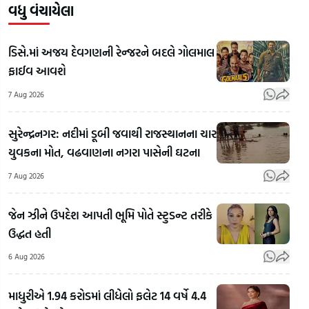
વધુ વંચાયેલા
ડિસે.માં અજય દેવગણની રેન્જરને બદલે ગોલમાલ
ફાઈવ આવશે
7 Aug 2026
સુરેન્દ્રનગર: નદીમાં ડૂબી જવાથી રાજસ્થાનના ચાર
યુવકના મોત, વઢવાણના નગરા પાસેની ઘટના
7 Aug 2026
જેન ઝીને ઉપદેશ આપતી ભૂમિ પોતે સ્ટુડન્ટ તરીકે
ઉદ્ધત હતી
6 Aug 2026
Rahul
માધુરીએ 1.94 કરોડમાં લીધેલો ફલેટ 14 વર્ષે 4.4
Gandhi's
અલમોડાના
Rah