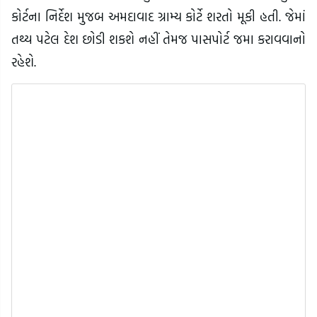
કોર્ટના નિર્દેશ મુજબ અમદાવાદ ગ્રામ્ય કોર્ટે શરતો મૂકી હતી. જેમાં
તથ્ય પટેલ દેશ છોડી શકશે નહીં તેમજ પાસપોર્ટ જમા કરાવવાનો
રહેશે.