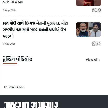
કરોડમાં વેચ્યો
Favourite
રવિ ટમ્ટાએ
Gan
BJP
બનાવી
Vid
6 Aug 2026
Leader:
ભારતની
E20
રાહુલ
પહેલી
ફ્યુઅ
PM મોદી સાથે દિગ્ગજ નેતાની મુલાકાત, મોટા
ગાંધીના
ઈલેક્ટ્રિક
વિપક
રાજકીય પક્ષ સાથે ગઠબંધનની ચર્ચાએ વેગ
ફેવરિટ
ઉડતી કાર!
રાહુ
પકડ્યો
ભાજપ
'HAPIDA
ગાંધ
7 Aug 2026
નેતા કોણ?
SKYNeX'
કર્યો
| Gujarat
નું સફળ
| Gu
Samacha
ટેસ્ટિંગ
Sam
ટ્રેન્ડિંગ વીડિયોઝ
View All
7
7
7
Aug
Aug
Aug
2026
2026
2026
Follow us on: