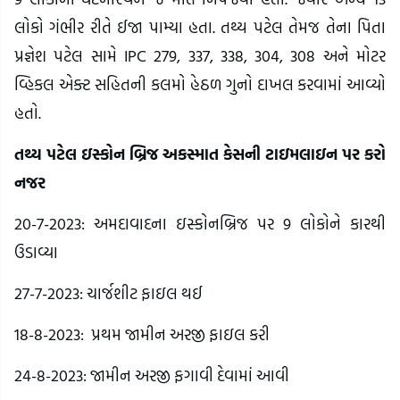
લોકો ગંભીર રીતે ઈજા પામ્યા હતા. તથ્ય પટેલ તેમજ તેના પિતા
પ્રજ્ઞેશ પટેલ સામે IPC 279, 337, 338, 304, 308 અને મોટર
વ્હિકલ એક્ટ સહિતની કલમો હેઠળ ગુનો દાખલ કરવામાં આવ્યો
હતો.
તથ્ય પટેલ ઇસ્કોન બ્રિજ અકસ્માત કેસની ટાઇમલાઇન પર કરો
નજર
20-7-2023: અમદાવાદના ઇસ્કોનબ્રિજ પર 9 લોકોને કારથી
ઉડાવ્યા
27-7-2023: ચાર્જશીટ ફાઇલ થઈ
18-8-2023: પ્રથમ જામીન અરજી ફાઇલ કરી
24-8-2023: જામીન અરજી ફગાવી દેવામાં આવી