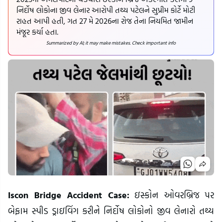
નિર્દોષ લોકોના જીવ લેનાર આરોપી તથ્ય પટેલને સુપ્રીમ કોર્ટે મોટી
રાહત આપી હતી, ગત 27 મે 2026ના રોજ તેના નિયમિત જામીન
મંજૂર કર્યા હતા.
Summarized by AI; it may make mistakes. Check important info
Iscon Bridge Accident Case:
ઇસ્કોન ઓવરબ્રિજ પર
બેફામ સ્પીડ ડ્રાઇવિંગ કરીને નિર્દોષ લોકોનો જીવ લેનારો તથ્ય