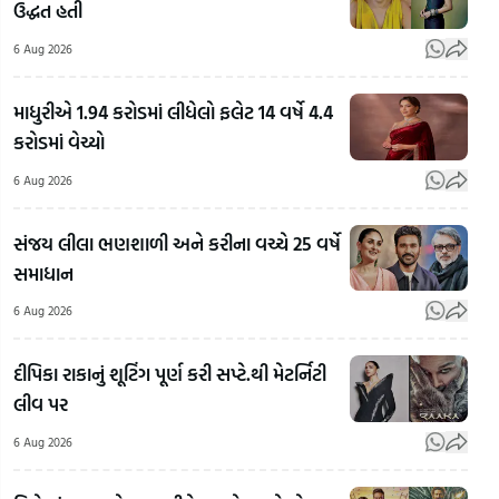
ઉદ્ધત હતી
6 Aug 2026
માધુરીએ 1.94 કરોડમાં લીધેલો ફલેટ 14 વર્ષે 4.4
કરોડમાં વેચ્યો
6 Aug 2026
સંજય લીલા ભણશાળી અને કરીના વચ્ચે 25 વર્ષે
સમાધાન
6 Aug 2026
Sah
દીપિકા રાકાનું શૂટિંગ પૂર્ણ કરી સપ્ટે.થી મેટર્નિટી
અભદ્ર
ઈન્ડ
લીવ પર
ટિપ્પણી
રોક
મામલે
પૈસા
6 Aug 2026
Bapunagarમાં
ઇન્ફ્લુએન્સર
મેળ
કસ્ટોડિયલ
કીર્તિ પટેલની
સુપ્ર