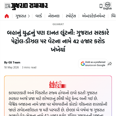
English
ગુજરાત
વર્લ્ડ
નેશનલ
સ્પોર્ટ્સ
એન્ટરટેઈનમેન્ટ
બિ
GUJARAT
બહાનું યુદ્ધનું પણ દાનત લૂંટની: ગુજરાત સરકારે
પેટ્રોલ-ડીઝલ પર વેટના નામે 42 હજાર કરોડ
ખંખેર્યા
By GS Team
Add as a preferred
source on Google
18 May 2026
3 mins read
કલ્યાણકારી અને વિકસીત રાજ્ય હોવાનો દાવો કરતી ગુજરાત
સરકાર આજે પ્રજા માટે શોષણનું સૌથી મોટું કેન્દ્ર બની ગઈ છે.
વૈશ્વિક બજારના નામે પ્રજા પર મોંઘવારીનો કોરડો ઝીંકનારા શાસકોની
જાણે સંવેદનશીલતા જ મરી પરવારી છે. છેલ્લાં બે વર્ષમાં જ ગુજરાત
સરકારે વેટ-સેસના નામે 42 હજાર કરોડ રૂપિયા ગુજરાતની પ્રજાના