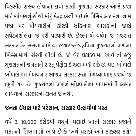
વિકસીત રાજ્ય હોવાનો દાવો કરતી ગુજરાત સરકાર આજે પ્રજા
માટે શોષણનું સૌથી મોટું કેન્દ્ર બની ગઈ છે. વૈશ્વિક બજારના નામે
પ્રજા પર મોંઘવારીનો કોરડો ઝીંકનારા શાસકોની જાણે
સંવેદનશીલતા જ મરી પરવારી છે. છેલ્લાં બે વર્ષમાં જ ગુજરાત
સરકારે વેટ-સેસના નામે 42 હજાર કરોડ રૂપિયા ગુજરાતની પ્રજાના
ખિસ્સામાંથી સેરવી લીધાં છે. જો વેટ ઘટાડવામાં આવે તો હજુ
ગુજરાતની જનતાને સસ્તું પેટ્રોલ ડીઝલ મળી શકે છે. પણ ખોબલે
ખોબલે મત મેળવનાર ભાજપ સરકાર સત્તા મેળવ્યા બાદ પ્રજાને જ
ભૂલી ગઈ છે. ગુજરાતની પ્રજાને મોંઘવારીના ખપ્પરમાંથી બહાર
લાવવાની સરકારની દાનત જ નથી.
જનતા ઈંધણ માટે પરેશાન, સરકાર ઉત્સવોમાં મસ્ત
વર્ષે રૂ. 18,000 કરોડથી વધુની મલાઈ ખાતી સરકાર પ્રજાને
મફતની શિખામણો આપે છે કે 'ખર્ચ ઘટાડો અને કરકસર કરો.'