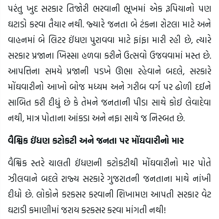
પરંતુ ખુદ સરકાર તિજોરી ભરવાની ભૂખમાં એક રૂપિયાનો પણ
ઘટાડો કરવા તૈયાર નથી. જ્યારે જનતા બે ટંકના રોટલા માટે અને
વાહનમાં બે લિટર ઈંધણ પુરાવવા માટે ફાંફા મારી રહી છે, ત્યારે
સરકાર પ્રજાના ખિસ્સા હળવા કરીને ઉત્સવો ઉજવવામાં મસ્ત છે.
આપત્તિના સમયે પ્રજાની પડખે ઊભા રહેવાને બદલે, સરકારે
મોંઘવારીનો આખો બોજ મધ્યમ અને ગરીબ વર્ગ પર ઢોળી દઈને
સાબિત કરી દીધું છે કે તેમને જનતાની પીડા સાથે કોઈ લેવાદેવા
નથી, માત્ર પોતાના આંકડા અને નફા સાથે જ નિસ્બત છે.
વૈશ્વિક ઈંધણ કટોકટી અને જનતા પર મોંઘવારીનો માર
વૈશ્વિક સ્તરે ચાલતી ઈંધણની કટોકટીથી મોંઘવારીનો માર પોતે
ઝીલવાને બદલે રાજ્ય સરકારે ગુજરાતની જનતાના માથે નાંખી
દીધો છે. લોકોને કરકસર કરવાની શિખામણ આપતી સરકાર વેટ
ઘટાડી કમાણીમાં જરાય કરકસર કરવા માંગતી નથી!