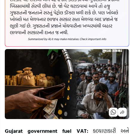
ખિસ્સામાંથી સેરવી લીધાં છે. જો વેટ ઘટાડવામાં આવે તો હજુ
ગુજરાતની જનતાને સસ્તું પેટ્રોલ ડીઝલ મળી શકે છે. પણ ખોબલે
ખોબલે મત મેળવનાર ભાજપ સરકાર સત્તા મેળવ્યા બાદ પ્રજાને જ
ભૂલી ગઈ છે. ગુજરાતની પ્રજાને મોંઘવારીના ખપ્પરમાંથી બહાર
લાવવાની સરકારની દાનત જ નથી.
Summarized by AI; it may make mistakes. Check important info
Gujarat government fuel VAT:
કલ્યાણકારી અને