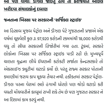
આ પણ વાંચો: ડીઝલ જોઈતું હોય તો ફરજિયાત ઓઈલ
ખરીદવા સંચાલકોનું દબાણ
જનતાના ખિસ્સા પર સરકારની 'સર્જિકલ સ્ટ્રાઈક'
આ હિસાબ મુજબ પેટ્રોલ અને ડીઝલ પેટે ગુજરાતની પ્રજાએ એક
વર્ષમાં ચૂકવેલી કુલ રૂ. 97,920 કરોડની રકમમાંથી 18,000 કરોડથી
વધુ તો સીધા સરકારની તિજોરીમાં ગયા હતા. ટૂંકમાં, સરકારે
લોકોના ખિસ્સા પર સર્જિકલ સ્ટ્રાઈક પાડી રહી છે. મુખ્યપૂર્વે
ચાલતા યુદ્ધના લીધે ઈંધણની કટોકટી સર્જાતા કેન્દ્રસરકારે તો
એક્સાઈઝ ડ્યુટીમાં ઘટાડો કર્યો છે. પરંતુ રાજ્ય સરકાર પોતાની
કમાણીમાં જરાય કાપ મૂકવા તૈયાર નથી. હકીકતમાં સરકાર પેટ્રોલ-
ડીઝલ પરના વેરામાં ભલે હંગામી ધોરણે પણ થોડો ઘટાડો કરી
વધતી મોંઘવારીને કાબૂમાં રાખી શકે તેમ છે પણ ગુજરાત સરકાર ને
આ દિશામાં કામ કરવું નથી.