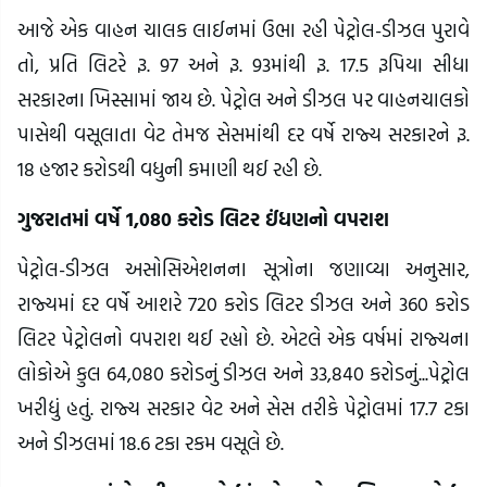
આજે એક વાહન ચાલક લાઈનમાં ઉભા રહી પેટ્રોલ-ડીઝલ પુરાવે
તો, પ્રતિ લિટરે રૂ. 97 અને રૂ. 93માંથી રૂ. 17.5 રૂપિયા સીધા
સરકારના ખિસ્સામાં જાય છે. પેટ્રોલ અને ડીઝલ પર વાહનચાલકો
પાસેથી વસૂલાતા વેટ તેમજ સેસમાંથી દર વર્ષે રાજ્ય સરકારને રૂ.
18 હજાર કરોડથી વધુની કમાણી થઈ રહી છે.
ગુજરાતમાં વર્ષે 1,080 કરોડ લિટર ઈંધણનો વપરાશ
પેટ્રોલ-ડીઝલ અસોસિએશનના સૂત્રોના જણાવ્યા અનુસાર,
રાજ્યમાં દર વર્ષે આશરે 720 કરોડ લિટર ડીઝલ અને 360 કરોડ
લિટર પેટ્રોલનો વપરાશ થઈ રહ્યો છે. એટલે એક વર્ષમાં રાજ્યના
લોકોએ કુલ 64,080 કરોડનું ડીઝલ અને 33,840 કરોડનું...પેટ્રોલ
ખરીદ્યું હતું. રાજ્ય સરકાર વેટ અને સેસ તરીકે પેટ્રોલમાં 17.7 ટકા
અને ડીઝલમાં 18.6 ટકા રકમ વસૂલે છે.