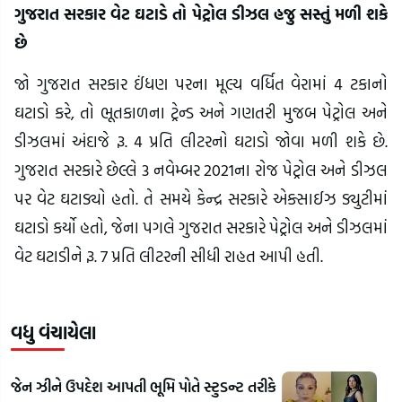
ગુજરાત સરકાર વેટ ઘટાડે તો પેટ્રોલ ડીઝલ હજુ સસ્તું મળી શકે
છે
જો ગુજરાત સરકાર ઈંધણ પરના મૂલ્ય વર્ધિત વેરામાં 4 ટકાનો
ઘટાડો કરે, તો ભૂતકાળના ટ્રેન્ડ અને ગણતરી મુજબ પેટ્રોલ અને
ડીઝલમાં અંદાજે રૂ. 4 પ્રતિ લીટરનો ઘટાડો જોવા મળી શકે છે.
ગુજરાત સરકારે છેલ્લે 3 નવેમ્બર 2021ના રોજ પેટ્રોલ અને ડીઝલ
પર વેટ ઘટાડ્યો હતો. તે સમયે કેન્દ્ર સરકારે એક્સાઈઝ ડ્યુટીમાં
ઘટાડો કર્યો હતો, જેના પગલે ગુજરાત સરકારે પેટ્રોલ અને ડીઝલમાં
વેટ ઘટાડીને રૂ. 7 પ્રતિ લીટરની સીધી રાહત આપી હતી.
વધુ વંચાયેલા
જેન ઝીને ઉપદેશ આપતી ભૂમિ પોતે સ્ટુડન્ટ તરીકે