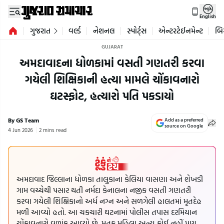
English
ગુજરાત
વર્લ્ડ
નેશનલ
સ્પોર્ટ્સ
એન્ટરટેઈનમેન્ટ
બિ
GUJARAT
અમદાવાદના ધોળકામાં વસતી ગણતરી કરવા
ગયેલી શિક્ષિકાની હત્યા મામલે ચોંકાવનારો
ઘટસ્ફોટ, હત્યારો પતિ પકડાયો
By GS Team
Add as a preferred
source on Google
4 Jun 2026
2 mins read
અમદાવાદ જિલ્લાના ધોળકા તાલુકાના કેલિયા વાસણા અને શેખડી
ગામ વચ્ચેથી પસાર થતી નર્મદા કેનાલના નજીક વસતી ગણતરી
કરવા ગયેલી શિક્ષિકાનો અર્ધ નગ્ન અને સળગેલી હાલતમાં મૃતદેહ
મળી આવ્યો હતો. આ ચકચારી ઘટનામાં પોલીસ તપાસ દરમિયાન
ચોંકાવનારો વળાંક આવ્યો છે. મૃતક મહિલા અન્ય કોઈ નહીં પણ