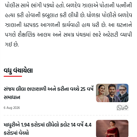
પોલીસ સામે ભાંગી પડ્યો હતો. બળદેવ ઝાલાએ પોતાની પત્નીની
હત્યા કરી હોવાની કબૂલાત કરી લીધી છે. ધોળકા પોલીસે બળદેવ
ઝાલાની ધરપકડ આગળની કાર્યવાહી હાથ ધરી છે. આ ઘટનાને
પગલે શૈક્ષણિક આલમ અને સમગ્ર પંથકમાં ભારે અરેરાટી વ્યાપી
ગઈ છે.
વધુ વંચાયેલા
સંજય લીલા ભણશાળી અને કરીના વચ્ચે 25 વર્ષે
સમાધાન
6 Aug 2026
માધુરીએ 1.94 કરોડમાં લીધેલો ફલેટ 14 વર્ષે 4.4
કરોડમાં વેચ્યો