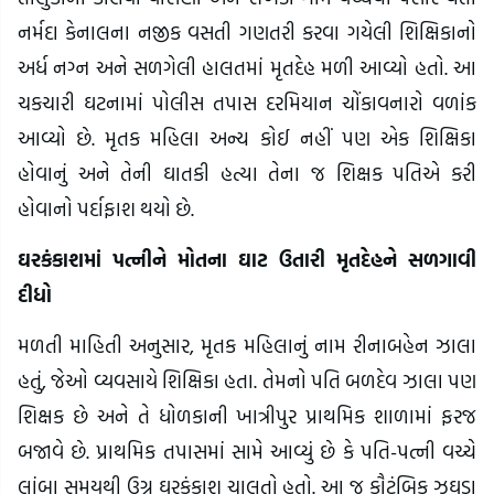
નર્મદા કેનાલના નજીક વસતી ગણતરી કરવા ગયેલી શિક્ષિકાનો
અર્ધ નગ્ન અને સળગેલી હાલતમાં મૃતદેહ મળી આવ્યો હતો. આ
ચકચારી ઘટનામાં પોલીસ તપાસ દરમિયાન ચોંકાવનારો વળાંક
આવ્યો છે. મૃતક મહિલા અન્ય કોઈ નહીં પણ એક શિક્ષિકા
હોવાનું અને તેની ઘાતકી હત્યા તેના જ શિક્ષક પતિએ કરી
હોવાનો પર્દાફાશ થયો છે.
ઘરકંકાશમાં પત્નીને મોતના ઘાટ ઉતારી મૃતદેહને સળગાવી
દીધો
મળતી માહિતી અનુસાર, મૃતક મહિલાનું નામ રીનાબહેન ઝાલા
હતું, જેઓ વ્યવસાયે શિક્ષિકા હતા. તેમનો પતિ બળદેવ ઝાલા પણ
શિક્ષક છે અને તે ધોળકાની ખાત્રીપુર પ્રાથમિક શાળામાં ફરજ
બજાવે છે. પ્રાથમિક તપાસમાં સામે આવ્યું છે કે પતિ-પત્ની વચ્ચે
લાંબા સમયથી ઉગ્ર ઘરકંકાશ ચાલતો હતો. આ જ કૌટુંબિક ઝઘડા