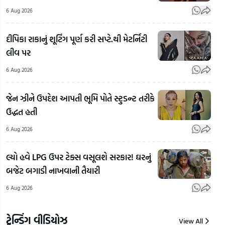
6 Aug 2026
દીપિકા રાકાનું શૂટિંગ પૂર્ણ કરી સપ્ટે.થી મેટર્નિટી
લીવ પર
6 Aug 2026
એક
દિલ્હીના
જેન ઝીને ઉપદેશ આપતી ભૂમિ પોતે સ્ટુડન્ટ તરીકે
સિંહણ-3
જંતર-મંતર
ઉદ્ધત હતી
સિંહબાળ
બાદ હવે
પ્લા
રસ્તા
Jharkhand
મળ્યુ
6 Aug 2026
વચ્ચોવચ
આંદોલનમાં
ભાંગ
આવી ગયા,
મફત
પગમાં 
લ્યો હવે LPG ઉપર ટેક્સ વસૂલશે સરકાર! ઘરનું
સાવરકુંડલા-
ભોજનની
બાંધી
બજેટ બગાડી નાખવાની તૈયારી
મહુવા રોડ
સુવિધા
Bih
6 Aug 2026
પર મધરાતે
આપી રહ્યા
સરક
વાહનોના
છે મોહમ્મદ
હોસ્
પૈડા થંભ્યા
જુનૈદ
પોલ 
ટ્રેન્ડિંગ વીડિયોઝ
View All