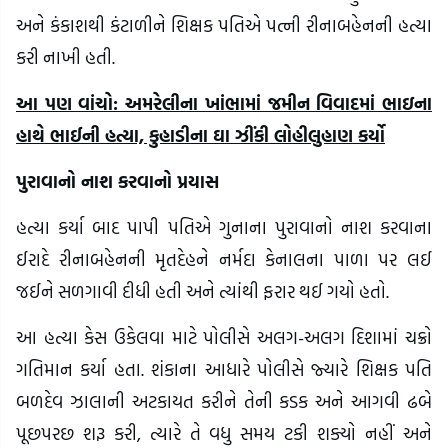
અને કંકાશથી કંટાળીને શિક્ષક પતિએ પત્ની રીનાબહેનની હત્યા
કરી નાખી હતી.
આ પણ વાંચો: અમરેલીના ખાંભામાં જમીન વિવાદમાં ભાઇના
હાથે ભાઈની હત્યા, કુહાડીના ઘા ઝીંકી લોહીલુહાણ કર્યો
પુરાવાનો નાશ કરવાનો પ્રયાસ
હત્યા કર્યા બાદ પાપી પતિએ ગુનાના પુરાવાનો નાશ કરવાના
ઈરાદે રીનાબહેનની મૃતદેહને નર્મદા કેનાલના પાળા પર લઈ
જઈને સળગાવી દીધી હતી અને ત્યાંથી ફરાર થઈ ગયો હતો.
આ હત્યા કેસ ઉકેલવા માટે પોલીસે અલગ-અલગ દિશામાં ચક્રો
ગતિમાન કર્યા હતા. શંકાના આધારે પોલીસે જ્યારે શિક્ષક પતિ
બળદેવ ઝાલાની અટકાયત કરીને તેની કડક અને આગવી ઢબે
પૂછપરછ શરૂ કરી, ત્યારે તે વધુ સમય ટકી શક્યો નહીં અને