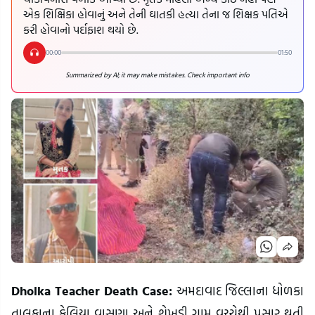
એક શિક્ષિકા હોવાનું અને તેની ઘાતકી હત્યા તેના જ શિક્ષક પતિએ
કરી હોવાનો પર્દાફાશ થયો છે.
00:00
01:50
Summarized by AI; it may make mistakes. Check important info
Dholka Teacher Death Case:
અમદાવાદ જિલ્લાના ધોળકા
તાલુકાના કેલિયા વાસણા અને શેખડી ગામ વચ્ચેથી પસાર થતી