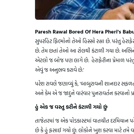
Paresh Rawal Bored Of Hera Pheri's Babu
સુપરહિટ ફિલ્મોનો તેઓ હિસ્સો રહ્યા છે. પરંતુ 
છે. તેમ છતાં તેઓ આ રોલથી કંટાળી ગયા છે. અભિને
એટલો જ બોજ પણ લાગે છે. હેરાફેરીના પ્રેમાળ પરં
એવું જ અનુભવ કરાવે છે.'
પરેશ રાવલે જણાવ્યું કે, 'બાબુરાવની શાનદાર સફળ
અને કેમ એ જ જાદુને વારંવાર પુનરાવર્તન કરવાનો પ્રય
હું એક જ વસ્તુ કરીને કંટાળી ગયો છું
તાજેતરમાં જ એક પોડકાસ્ટમાં વાતચીત દરમિયાન પરેશ ર
છે કે હું ફસાઈ ગયો છું. લોકોને ખુશ કરવા માટે તમે