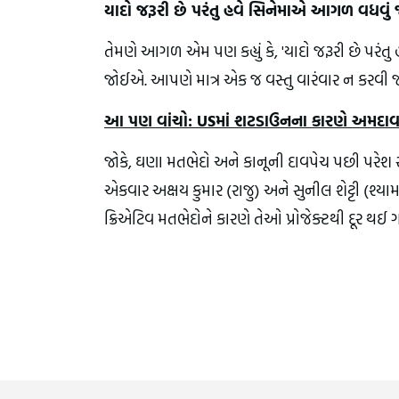
યાદો જરૂરી છે પરંતુ હવે સિનેમાએ આગળ વધવુ
તેમણે આગળ એમ પણ કહ્યું કે, 'યાદો જરૂરી છે પ
જોઈએ. આપણે માત્ર એક જ વસ્તુ વારંવાર ન કરવી 
આ પણ વાંચો: USમાં શટડાઉનના કારણે અમદાવાદ પ્
જોકે, ઘણા મતભેદો અને કાનૂની દાવપેચ પછી પરેશ રા
એકવાર અક્ષય કુમાર (રાજુ) અને સુનીલ શેટ્ટી (શ્યા
ક્રિએટિવ મતભેદોને કારણે તેઓ પ્રોજેક્ટથી દૂર થઈ ગ