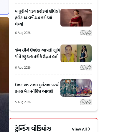
માધુરીએ 1.94 કરોડમાં લીધેલો
ફલેટ 14 વર્ષે 4.4 કરોડમાં
વેચ્યો
6 Aug 2026
જેન ઝીને ઉપદેશ આપતી ભૂમિ
પોતે સ્ટુડન્ટ તરીકે ઉદ્ધત હતી
6 Aug 2026
ઉત્તરાખંડ ટનલ દુર્ઘટના પરથી
ટનલ મેન સીરિઝ આવશે
5 Aug 2026
RSS
ગુજરાતમાં
Chief
જેના પર
ટ્રેન્ડિંગ વીડિયોઝ
View All