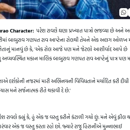
rao Character:
પરેશ રાવલે ઘણા પ્રખ્યાત પાત્રો ભજવ્યા છે અને અ
હેરાફેરીમાં બાબુરાવ ગણપત રાવ આપ્ટેના રોલથી તેમને એક અલગ ઓળખ
તાનું માનવું છે કે, 'એક રોલ આજે પણ મને જેટલો આશીર્વાદ આપે છે
તુ અવ્યવસ્થિત મકાન માલિક બાબુરાવ ગણપત રાવ આપ્ટેનું પાત્ર પણ 
તાએ દર્શકોની નજરમાં મારી અભિનયની વિવિધતાને મર્યાદિત કરી દીધી 
ાસ મને સર્જનાત્મક રીતે થકાવી દે છે.'
ાવલે કહ્યું કે, હું એક જ વસ્તુ કરીને કંટાળી ગયો છું. મને એવું ફીલ 
 વારંવાર એક જ વસ્તુ કરતા રહો છો. જ્યારે રાજુ હિરાનીએ મુન્નાભાઈ