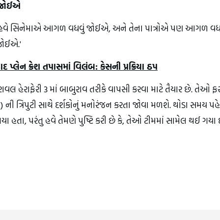
ં જોઈએ
રંતુ હવે સિનેમાએ આગળ વધવું જોઈએ, અને તેના પાત્રોએ પણ આગળ વધવ
જોઈએ.'
લેન ક્રેશ તપાસમાં વિલંબ: કેસની પ્રક્રિયા ઠપ
વલ હેરાફેરી 3 માં બાબુરાવ તરીકે વાપસી કરવા માટે તૈયાર છે. તેઓ ફ
મ) ની ત્રિપુટી સાથે દર્શકોનું મનોરંજન કરતા જોવા મળશે. થોડા સમય પહ
યા હતા, પરંતુ હવે તેમણે પુષ્ટિ કરી છે કે, તેઓ ટીમમાં સામેલ થઈ ગયા 