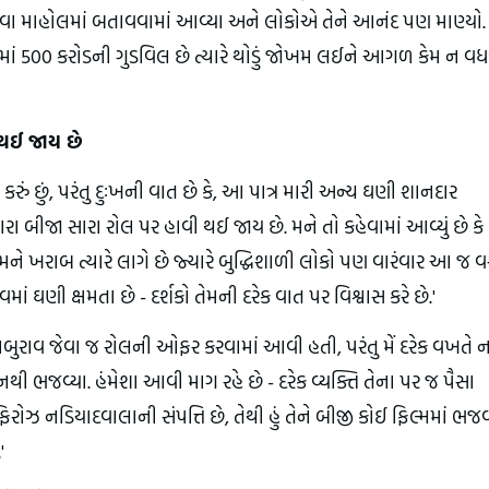
વા માહોલમાં બતાવવામાં આવ્યા અને લોકોએ તેને આનંદ પણ માણ્યો. 
કોમાં 500 કરોડની ગુડવિલ છે ત્યારે થોડું જોખમ લઈને આગળ કેમ ન વધવ
 થઈ જાય છે
ેમ કરું છું, પરંતુ દુઃખની વાત છે કે, આ પાત્ર મારી અન્ય ઘણી શાનદાર
 બીજા સારા રોલ પર હાવી થઈ જાય છે. મને તો કહેવામાં આવ્યું છે કે
 મને ખરાબ ત્યારે લાગે છે જ્યારે બુદ્ધિશાળી લોકો પણ વારંવાર આ જ વસ્
ાવમાં ઘણી ક્ષમતા છે - દર્શકો તેમની દરેક વાત પર વિશ્વાસ કરે છે.'
રાવ જેવા જ રોલની ઓફર કરવામાં આવી હતી, પરંતુ મેં દરેક વખતે ન
 નથી ભજવ્યા. હંમેશા આવી માગ રહે છે - દરેક વ્યક્તિ તેના પર જ પૈસા
ર ફિરોઝ નડિયાદવાલાની સંપત્તિ છે, તેથી હું તેને બીજી કોઈ ફિલ્મમાં ભજ
'