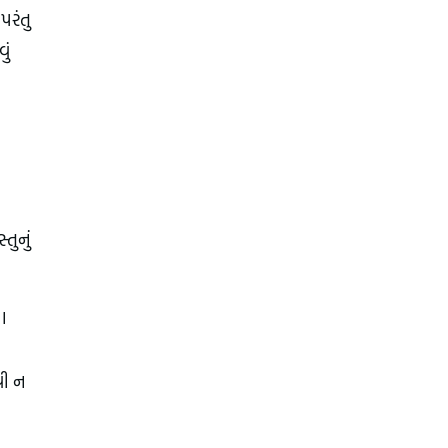
પરંતુ
ું
તુનું
ા
વી ન