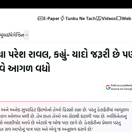
E-Paper
Tunku Ne Tach
Videos
Web 
મુંબઈ
મેગેઝિન
ા પરેશ રાવલ, કહ્યું- યાદો જરૂરી છે 
વે આગળ વધો
Add as a preferr
source on Goog
ે અને અનેક સુપરહિટ ફિલ્મોનો તેઓ હિસ્સો રહ્યા છે. પરંતુ હેરાફેરીમાં બાબુરાવ
લગ ઓળખ મળી છે. તેમ છતાં તેઓ આ રોલથી કંટાળી ગયા છે. અભિનેતાનું
ો આશીર્વાદ આપે છે એટલો જ બોજ પણ લાગે છે. હેરાફેરીના પ્રેમાળ પરંતુ
ાવ આપ્ટેનું પાત્ર પણ મને એવું જ અનુભવ કરાવે છે.'