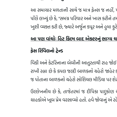
આ સમાચાર મળતાની સાથે જ માત્ર ફેન્સ જ નહીં, પર
પૉલે લખ્યું છે કે, "સમગ્ર પરિવાર અને ખાસ કરીને
ખુશી વ્યક્ત કરી છે, જ્યારે અર્જુન કપૂર અને હુમા કુર
આ પણ વાંચોઃ હિટ ફિલ્મ બાદ એક્ટરનું ભાગ્ય ચમક્
ફેસ રિવિલનો ટ્રેન્ડ
વિકી અને કેટરિનાના બેબીની આતુરતાથી રાહ જોઈ રહે
રાખી રહ્યા છે કે કપલ જલ્દી બાળકનો ચહેરો જાહેર કરે. 
જ પોતાના બાળકનો ચહેરો સોશિયલ મીડિયા પર શેર કર
ઉલ્લેખનીય છે કે, તાજેતરમાં જ દીપિકા પાદુકોણ 
ચાહકોએ ખૂબ પ્રેમ વરસાવ્યો હતો. હવે જોવાનું એ રહે છ