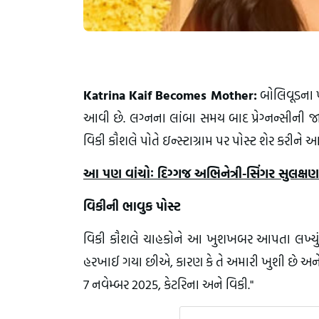
Katrina Kaif Becomes Mother:
બોલિવૂડના પ
આવી છે. લગ્નના લાંબા સમય બાદ પ્રેગ્નન્સીની જ
વિકી કૌશલે પોતે ઇન્સ્ટાગ્રામ પર પોસ્ટ શેર કરીને 
આ પણ વાંચોઃ દિગ્ગજ અભિનેત્રી-સિંગર સુલક્ષણા
વિકીની ભાવુક પોસ્ટ
વિકી કૌશલે ચાહકોને આ ખુશખબર આપતા લખ્યું કે,
હરખાઈ ગયા છીએ, કારણ કે તે અમારી ખુશી છે અન
7 નવેમ્બર 2025, કેટરિના અને વિકી."