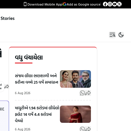
Download Mobile App
Add as Google source
Stories
એ
વધુ વંચાયેલા
સંજય લીલા ભણશાળી અને
કરીના વચ્ચે 25 વર્ષે સમાધાન
ed
le
6 Aug 2026
માધુરીએ 1.94 કરોડમાં લીધેલો
બાદ
ફલેટ 14 વર્ષે 4.4 કરોડમાં
વેચ્યો
6 Aug 2026