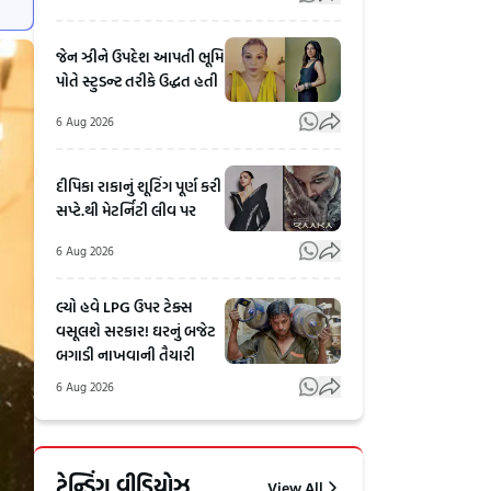
જેન ઝીને ઉપદેશ આપતી ભૂમિ
પોતે સ્ટુડન્ટ તરીકે ઉદ્ધત હતી
6 Aug 2026
દીપિકા રાકાનું શૂટિંગ પૂર્ણ કરી
સપ્ટે.થી મેટર્નિટી લીવ પર
6 Aug 2026
લ્યો હવે LPG ઉપર ટેક્સ
વસૂલશે સરકાર! ઘરનું બજેટ
બગાડી નાખવાની તૈયારી
6 Aug 2026
Kangana
અધિકારીઓની
Ranautના
ખેંચતાણમાં
ટ્રેન્ડિંગ વીડિયોઝ
View All