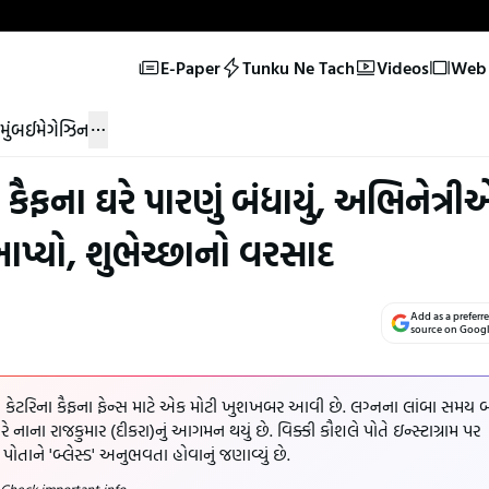
E-Paper
Tunku Ne Tach
Videos
Web 
મુંબઈ
મેગેઝિન
ૈફના ઘરે પારણું બંધાયું, અભિનેત્રી
 આપ્યો, શુભેચ્છાનો વરસાદ
Add as a preferr
source on Goog
કેટરિના કૈફના ફેન્સ માટે એક મોટી ખુશખબર આવી છે. લગ્નના લાંબા સમય 
ે નાના રાજકુમાર (દીકરા)નું આગમન થયું છે. વિક્કી કૌશલે પોતે ઇન્સ્ટાગ્રામ પર
તાને 'બ્લેસ્ડ' અનુભવતા હોવાનું જણાવ્યું છે.