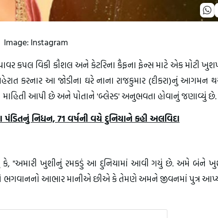
Image: Instagram
ાવર કપલ વિકી કૌશલ અને કેટરિના કૈફના ફેન્સ માટે એક મોટી ખુ
ાહેરાત કરનાર આ જોડીના ઘરે નાના રાજકુમાર (દીકરા)નું આગમન થયુ
આ માહિતી આપી છે અને પોતાને 'બ્લેસ્ડ' અનુભવતા હોવાનું જણાવ્યું છે.
 પંડિતનું નિધન, 71 વર્ષની વયે દુનિયાને કહી અલવિદા
 "અમારી ખુશીનું રમકડું આ દુનિયામાં આવી ગયું છે. અમે બંને ખ
ે ભગવાનનો આભાર માનીએ છીએ કે તેમણે અમને જીવનમાં પુત્ર આપ્યો