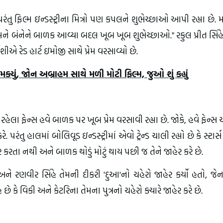
ંતુ ફિલ્મ ઇન્ડસ્ટ્રીના મિત્રો પણ કપલને શુભેચ્છાઓ આપી રહ્યા છે.
 તમને બંનેને બાળક આવ્યા બદલ ખૂબ ખૂબ શુભેચ્છાઓ." રકુલ પ્રીત સિં
ેશીએ રેડ હાર્ટ ઇમોજી સાથે પ્રેમ વરસાવ્યો છે.
યું, જોન અબ્રાહમ સાથે મળી મોટી ફિલ્મ, જુઓ શું કહ્યું
લા ફેન્સ હવે બાળક પર ખૂબ પ્રેમ વરસાવી રહ્યા છે. જોકે, હવે ફેન્
પરંતુ હાલમાં બોલિવૂડ ઇન્ડસ્ટ્રીમાં એવો ટ્રેન્ડ ચાલી રહ્યો છે કે સ્ટાર્
તા નથી અને બાળક થોડું મોટું થાય પછી જ તેને જાહેર કરે છે.
અને રણવીર સિંહે તેમની દીકરી 'દુઆ'નો ચહેરો જાહેર કર્યો હતો, જે
ે કે વિકી અને કેટરિના તેમના પુત્રનો ચહેરો ક્યારે જાહેર કરે છે.