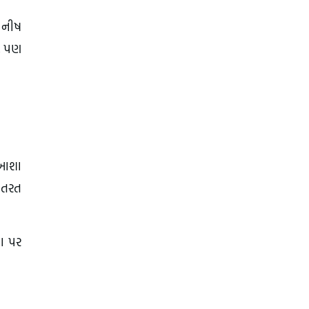
 મનીષ
હે પણ
સ આશા
સ તરત
ના પર