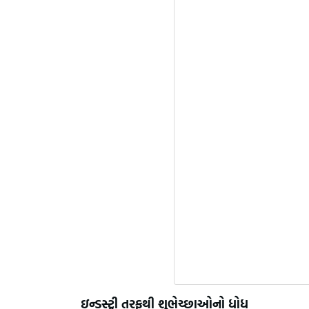
ઇન્ડસ્ટ્રી તરફથી શુભેચ્છાઓનો ધોધ