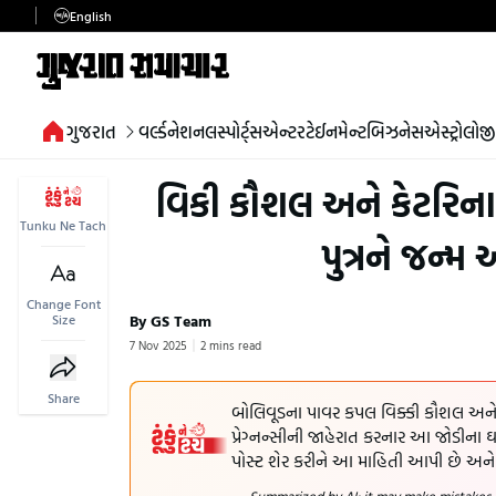
English
ગુજરાત
વર્લ્ડ
નેશનલ
સ્પોર્ટ્સ
એન્ટરટેઈનમેન્ટ
બિઝનેસ
એસ્ટ્રોલોજી
વિકી કૌશલ અને કેટરિના ક
Tunku Ne Tach
પુત્રને જન્મ
Change Font
By GS Team
Size
7 Nov 2025
2 mins read
Share
બોલિવૂડના પાવર કપલ વિક્કી કૌશલ અને 
પ્રેગ્નન્સીની જાહેરાત કરનાર આ જોડીના ઘર
પોસ્ટ શેર કરીને આ માહિતી આપી છે અને પો