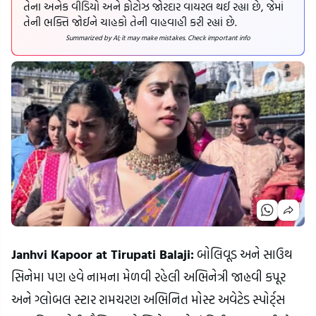
તેના અનેક વીડિયો અને ફોટોઝ જોરદાર વાયરલ થઈ રહ્યા છે, જેમાં
તેની ભક્તિ જોઈને ચાહકો તેની વાહવાહી કરી રહ્યાં છે.
Summarized by AI; it may make mistakes. Check important info
Janhvi Kapoor at Tirupati Balaji:
બોલિવૂડ અને સાઉથ
સિનેમા પણ હવે નામના મેળવી રહેલી અભિનેત્રી જાહ્નવી કપૂર
અને ગ્લોબલ સ્ટાર રામચરણ અભિનિત મોસ્ટ અવેટેડ સ્પોર્ટ્સ