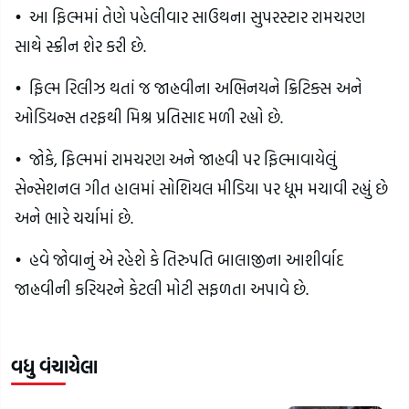
•
આ ફિલ્મમાં તેણે પહેલીવાર સાઉથના સુપરસ્ટાર રામચરણ
સાથે સ્ક્રીન શેર કરી છે.
•
ફિલ્મ રિલીઝ થતાં જ જાહ્નવીના અભિનયને ક્રિટિક્સ અને
ઓડિયન્સ તરફથી મિશ્ર પ્રતિસાદ મળી રહ્યો છે.
•
જોકે, ફિલ્મમાં રામચરણ અને જાહ્નવી પર ફિલ્માવાયેલું
સેન્સેશનલ ગીત હાલમાં સોશિયલ મીડિયા પર ધૂમ મચાવી રહ્યું છે
અને ભારે ચર્ચામાં છે.
•
હવે જોવાનું એ રહેશે કે તિરુપતિ બાલાજીના આશીર્વાદ
જાહ્નવીની કરિયરને કેટલી મોટી સફળતા અપાવે છે.
વધુ વંચાયેલા