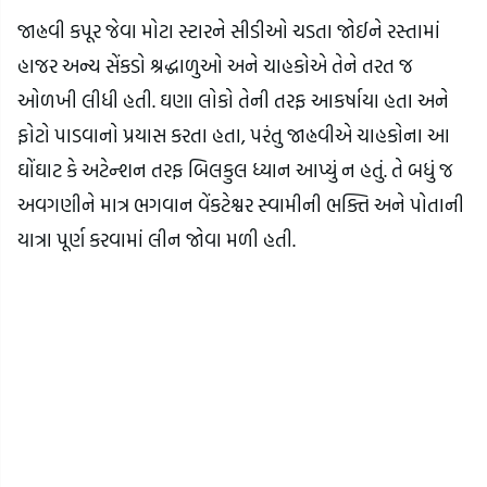
જાહ્નવી કપૂર જેવા મોટા સ્ટારને સીડીઓ ચડતા જોઈને રસ્તામાં
હાજર અન્ય સેંકડો શ્રદ્ધાળુઓ અને ચાહકોએ તેને તરત જ
ઓળખી લીધી હતી. ઘણા લોકો તેની તરફ આકર્ષાયા હતા અને
ફોટો પાડવાનો પ્રયાસ કરતા હતા, પરંતુ જાહ્નવીએ ચાહકોના આ
ઘોંઘાટ કે અટેન્શન તરફ બિલકુલ ધ્યાન આપ્યું ન હતું. તે બધું જ
અવગણીને માત્ર ભગવાન વેંકટેશ્વર સ્વામીની ભક્તિ અને પોતાની
યાત્રા પૂર્ણ કરવામાં લીન જોવા મળી હતી.