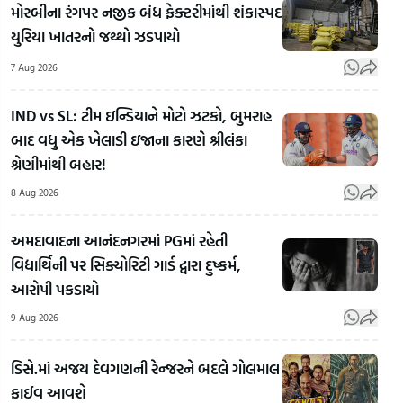
મોરબીના રંગપર નજીક બંધ ફેક્ટરીમાંથી શંકાસ્પદ
યુરિયા ખાતરનો જથ્થો ઝડપાયો
7 Aug 2026
IND vs SL: ટીમ ઇન્ડિયાને મોટો ઝટકો, બુમરાહ
બાદ વધુ એક ખેલાડી ઇજાના કારણે શ્રીલંકા
શ્રેણીમાંથી બહાર!
8 Aug 2026
અમદાવાદના આનંદનગરમાં PGમાં રહેતી
વિદ્યાર્થિની પર સિક્યોરિટી ગાર્ડ દ્વારા દુષ્કર્મ,
આરોપી પકડાયો
9 Aug 2026
Mat
દૂધમા
ડિસે.માં અજય દેવગણની રેન્જરને બદલે ગોલમાલ
Surat ની
નશી
ફાઈવ આવશે
દિવ્યાંગ
Jamshedpur:
પદાર્