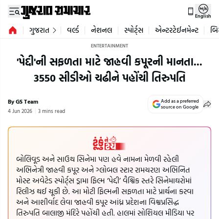
English
ગુજરાત
વર્લ્ડ
નેશનલ
સ્પોર્ટ્સ
એન્ટરટેઈનમેન્ટ
બિ
ENTERTAINMENT
'પેદ્દી'ની સફળતા માટે જાહ્નવી કપૂરની માનતા...
3550 સીડીઓ ચઢીને પહોંચી તિરુપતિ
By GS Team
Add as a preferred
source on Google
4 Jun 2026
3 mins read
બોલિવૂડ અને સાઉથ સિનેમા પણ હવે નામના મેળવી રહેલી
અભિનેત્રી જાહ્નવી કપૂર અને ગ્લોબલ સ્ટાર રામચરણ અભિનિત
મોસ્ટ અવેટેડ સ્પોર્ટ્સ ડ્રામા ફિલ્મ ‘પેદ્દી’ વૈશ્વિક સ્તરે સિનેમાઘરોમાં
રિલીઝ થઈ ચૂકી છે. આ મોટી ફિલ્મની સફળતા માટે પ્રાર્થના કરવા
અને આશીર્વાદ લેવા જાહ્નવી કપૂર આંધ્ર પ્રદેશના વિશ્વપ્રસિદ્ધ
તિરુપતિ બાલાજી મંદિરે પહોંચી હતી. હાલમાં સોશિયલ મીડિયા પર