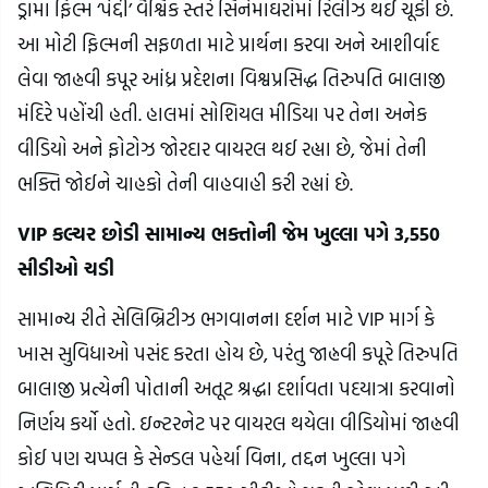
ડ્રામા ફિલ્મ ‘પેદ્દી’ વૈશ્વિક સ્તરે સિનેમાઘરોમાં રિલીઝ થઈ ચૂકી છે.
આ મોટી ફિલ્મની સફળતા માટે પ્રાર્થના કરવા અને આશીર્વાદ
લેવા જાહ્નવી કપૂર આંધ્ર પ્રદેશના વિશ્વપ્રસિદ્ધ તિરુપતિ બાલાજી
મંદિરે પહોંચી હતી. હાલમાં સોશિયલ મીડિયા પર તેના અનેક
વીડિયો અને ફોટોઝ જોરદાર વાયરલ થઈ રહ્યા છે, જેમાં તેની
ભક્તિ જોઈને ચાહકો તેની વાહવાહી કરી રહ્યાં છે.
VIP કલ્ચર છોડી સામાન્ય ભક્તોની જેમ ખુલ્લા પગે 3,550
સીડીઓ ચડી
સામાન્ય રીતે સેલિબ્રિટીઝ ભગવાનના દર્શન માટે VIP માર્ગ કે
ખાસ સુવિધાઓ પસંદ કરતા હોય છે, પરંતુ જાહ્નવી કપૂરે તિરુપતિ
બાલાજી પ્રત્યેની પોતાની અતૂટ શ્રદ્ધા દર્શાવતા પદયાત્રા કરવાનો
નિર્ણય કર્યો હતો. ઇન્ટરનેટ પર વાયરલ થયેલા વીડિયોમાં જાહ્નવી
કોઈ પણ ચપ્પલ કે સેન્ડલ પહેર્યા વિના, તદ્દન ખુલ્લા પગે