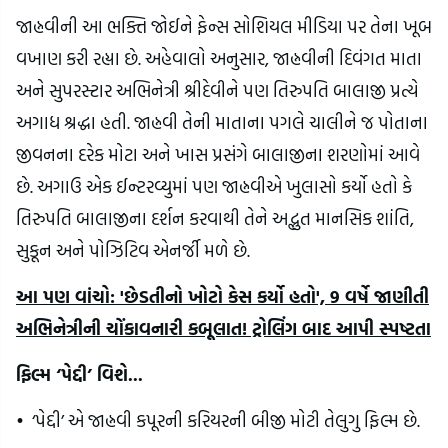
જાહ્નવીની આ ભક્તિ જોઈને ફેન્સ સોશિયલ મીડિયા પર તેના ખૂબ
વખાણ કરી રહ્યા છે. અહેવાલો અનુસાર, જાહ્નવીની દિવંગત માતા
અને સુપરસ્ટાર અભિનેત્રી શ્રીદેવીને પણ તિરુપતિ બાલાજી પ્રત્યે
અગાધ શ્રદ્ધા હતી. જાહ્નવી તેની માતાના પગલે ચાલીને જ પોતાના
જીવનના દરેક મોટા અને ખાસ પ્રસંગે બાલાજીના શરણોમાં આવે
છે. અગાઉ એક ઈન્ટરવ્યુમાં પણ જાહ્નવીએ ખુલાસો કર્યો હતો કે
તિરુપતિ બાલાજીના દર્શન કરવાથી તેને અદ્ભુત માનસિક શાંતિ,
સુકૂન અને પોઝિટિવ એનર્જી મળે છે.
આ પણ વાંચો: 'છેડતીનો ખોટો કેસ કર્યો હતો', 9 વર્ષે જાણીતી
અભિનેત્રીની ચોંકાવનારી કબૂલાત! ટ્રોલિંગ બાદ આપી સ્પષ્ટતા
ફિલ્મ ‘પેદ્દી’ વિશે...
•
‘પેદ્દી’ એ જાહ્નવી કપૂરની કરિયરની બીજી મોટી તેલુગુ ફિલ્મ છે.