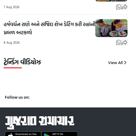
દીકરી દિવ્યા
શહીદ નિર્મલ
આપી 
7 Aug 2026
પોતાની
મહતોના
બેભ
કળાથી બની
શહાદત દિવસે
પત્
હર્ષવર્ધન રાણે અને સંજિદા શેખ ડેટિંગ કરી રહ્યાંની
આત્મનિર્ભર,
CM હેમંત
દીકર
પ્રબળ અટકળો
માતાનો
સોરેને આપી
તેના પ
8 Aug 2026
સહારો બની
શ્રદ્ધાંજલિ |
સાથે
| Gujarat
Gujarat
પતિ
Samachar
Samachar
હત્ય
ટ્રેન્ડિંગ વીડિયોઝ
View All
9
9
9
Aug
Aug
Aug
2026
2026
2026
Follow us on: