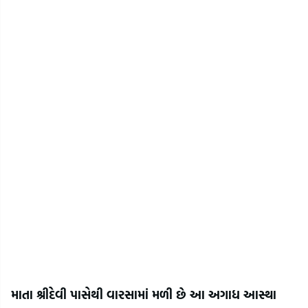
માતા શ્રીદેવી પાસેથી વારસામાં મળી છે આ અગાધ આસ્થા