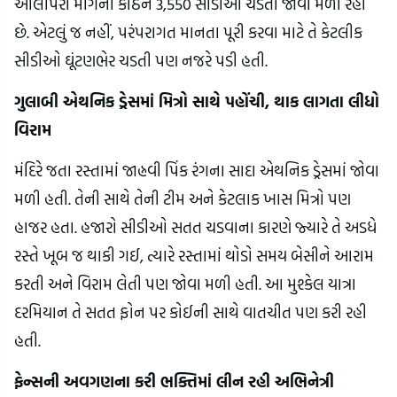
અલિપિરી માર્ગની કઠિન 3,550 સીડીઓ ચડતી જોવા મળી રહી
છે. એટલું જ નહીં, પરંપરાગત માનતા પૂરી કરવા માટે તે કેટલીક
સીડીઓ ઘૂંટણભેર ચડતી પણ નજરે પડી હતી.
ગુલાબી એથનિક ડ્રેસમાં મિત્રો સાથે પહોંચી, થાક લાગતા લીધો
વિરામ
મંદિરે જતા રસ્તામાં જાહ્નવી પિંક રંગના સાદા એથનિક ડ્રેસમાં જોવા
મળી હતી. તેની સાથે તેની ટીમ અને કેટલાક ખાસ મિત્રો પણ
હાજર હતા. હજારો સીડીઓ સતત ચડવાના કારણે જ્યારે તે અડધે
રસ્તે ખૂબ જ થાકી ગઈ, ત્યારે રસ્તામાં થોડો સમય બેસીને આરામ
કરતી અને વિરામ લેતી પણ જોવા મળી હતી. આ મુશ્કેલ યાત્રા
દરમિયાન તે સતત ફોન પર કોઈની સાથે વાતચીત પણ કરી રહી
હતી.
ફેન્સની અવગણના કરી ભક્તિમાં લીન રહી અભિનેત્રી