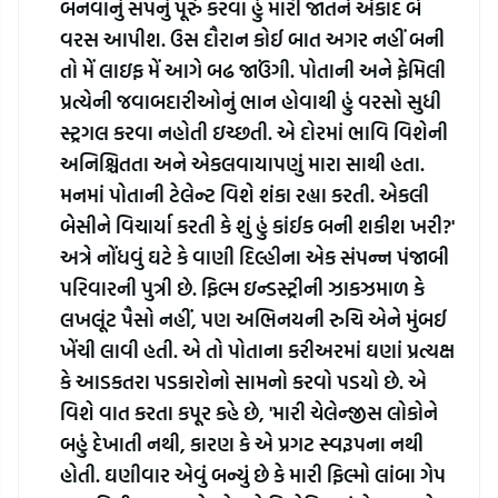
બનવાનું સપનું પૂરું કરવા હું મારી જાતને એકાદ બે 
વરસ આપીશ. ઉસ દૌરાન કોઈ બાત અગર નહીં બની 
તો મેં લાઇફ મેં આગે બઢ જાઉંગી. પોતાની અને ફેમિલી 
પ્રત્યેની જવાબદારીઓનું ભાન હોવાથી હું વરસો સુધી 
સ્ટ્રગલ કરવા નહોતી ઇચ્છતી. એ દોરમાં ભાવિ વિશેની 
અનિશ્ચિતતા અને એકલવાયાપણું મારા સાથી હતા. 
મનમાં પોતાની ટેલેન્ટ વિશે શંકા રહ્યા કરતી. એકલી 
બેસીને વિચાર્યા કરતી કે શું હું કાંઈક બની શકીશ ખરી?'
અત્રે નોંધવું ઘટે કે વાણી દિલ્હીના એક સંપન્ન પંજાબી 
પરિવારની પુત્રી છે. ફિલ્મ ઇન્ડસ્ટ્રીની ઝાકઝમાળ કે 
લખલૂંટ પૈસો નહીં, પણ અભિનયની રુચિ એને મુંબઈ 
ખેંચી લાવી હતી. એ તો પોતાના કરીઅરમાં ઘણાં પ્રત્યક્ષ 
કે આડકતરા પડકારોનો સામનો કરવો પડયો છે. એ 
વિશે વાત કરતા કપૂર કહે છે, 'મારી ચેલેન્જીસ લોકોને 
બહું દેખાતી નથી, કારણ કે એ પ્રગટ સ્વરૂપના નથી 
હોતી. ઘણીવાર એવું બન્યું છે કે મારી ફિલ્મો લાંબા ગેપ 