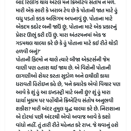
બાદ રિલીઝ થાય એટલે મને ક્રિએટિવ સંતોષ ન મળે. 
મારી એક સારી કે ખરાબ ટેવ છે કે પોતાની જાત માટે હું 
વધુ પડતો કડક અભિગમ અપનાવું છું. પોતાના માટે 
એકદમ કઠોર બની જાઉં છું, પોતાના માટે એક પ્રકારનું 
પ્રેશર ઊભું કરી દઉં છું. મારા અંતરમનમાં એક જ 
ગડમથલ ચાલ્યા કરે છે કે હું પોતાના માટે કઈ રીતે થોડી 
હળવી બનું?'
પોતાની ફિલ્મો ન ચાલે ત્યારે બીજા એકટર્સની જેમ 
વાણી પણ હતાશ થઈ જાય છે. એ વિશેની પોતાની 
લાગણીઓ શેયર કરતા સુડોળ અને લચીલી કાયા 
ધરાવતી હિરોઇન કહે છે, 'મને ક્યારેક એવો વિચાર પણ 
આવે કે શું હું આ ઇન્ડસ્ટ્રી માટે બની છું? શું હું મારા 
ધાર્યા મુકામ પર પહોંચીને ક્રિએટિવ સંતોષ અનુભવી 
શકીશ? મારી અંદર તુમુલ યુદ્ધ ચાલ્યા કરે છે. નિરાશાના 
એ દોરમાં પછી અંદરથી એવો અવાજ આવે કે કશો 
વાંધો નહીં. તું તારી રીતે મહેનત કરે રાખ. જે થવાનું હશે 