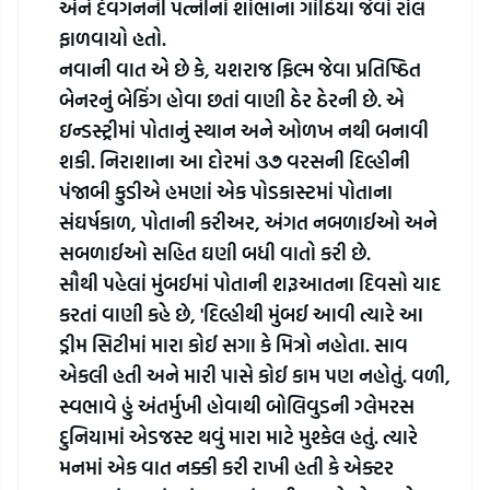
એને દેવગનની પત્નીનો શોભાના ગાંઠિયા જેવો રોલ 
ફાળવાયો હતો.
નવાની વાત એ છે કે, યશરાજ ફિલ્મ જેવા પ્રતિષ્ઠિત 
બેનરનું બેકિંગ હોવા છતાં વાણી ઠેર ઠેરની છે. એ 
ઇન્ડસ્ટ્રીમાં પોતાનું સ્થાન અને ઓળખ નથી બનાવી 
શકી. નિરાશાના આ દોરમાં ૩૭ વરસની દિલ્હીની 
પંજાબી કુડીએ હમણાં એક પોડકાસ્ટમાં પોતાના 
સંઘર્ષકાળ, પોતાની કરીઅર, અંગત નબળાઈઓ અને 
સબળાઈઓ સહિત ઘણી બધી વાતો કરી છે.
સૌથી પહેલાં મુંબઈમાં પોતાની શરૂઆતના દિવસો યાદ 
કરતાં વાણી કહે છે, 'દિલ્હીથી મુંબઈ આવી ત્યારે આ 
ડ્રીમ સિટીમાં મારા કોઈ સગા કે મિત્રો નહોતા. સાવ 
એકલી હતી અને મારી પાસે કોઈ કામ પણ નહોતું. વળી, 
સ્વભાવે હું અંતર્મુખી હોવાથી બોલિવુડની ગ્લેમરસ 
દુનિયામાં એડજસ્ટ થવું મારા માટે મુશ્કેલ હતું. ત્યારે 
મનમાં એક વાત નક્કી કરી રાખી હતી કે એક્ટર 