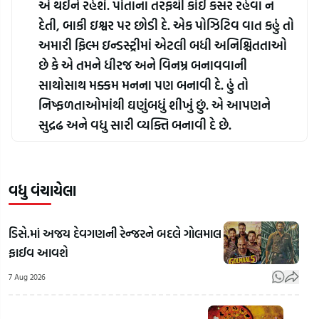
એ થઈને રહેશે. પોતાના તરફથી કોઈ કસર રહેવા ન 
દેતી, બાકી ઇશ્વર પર છોડી દે. એક પોઝિટિવ વાત કહું તો 
અમારી ફિલ્મ ઇન્ડસ્ટ્રીમાં એટલી બધી અનિશ્ચિતતાઓ 
છે કે એ તમને ધીરજ અને વિનમ્ર બનાવવાની 
સાથોસાથ મક્કમ મનના પણ બનાવી દે. હું તો 
નિષ્ફળતાઓમાંથી ઘણુંબધું શીખું છું. એ આપણને 
સુદ્રઢ અને વધુ સારી વ્યક્તિ બનાવી દે છે.
વધુ વંચાયેલા
ડિસે.માં અજય દેવગણની રેન્જરને બદલે ગોલમાલ
ફાઈવ આવશે
7 Aug 2026