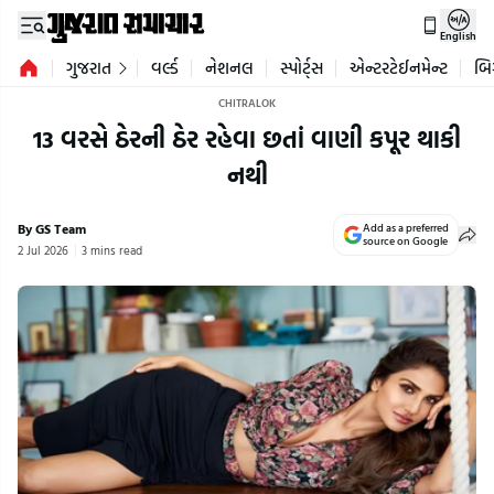
English
ગુજરાત
વર્લ્ડ
નેશનલ
સ્પોર્ટ્સ
એન્ટરટેઈનમેન્ટ
બિ
CHITRALOK
13 વરસે ઠેરની ઠેર રહેવા છતાં વાણી કપૂર થાકી
નથી
By GS Team
Add as a preferred
source on Google
2 Jul 2026
3 mins read