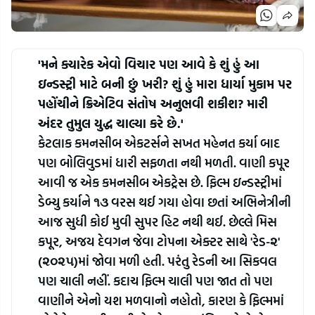
'મને ક્યારેક એવો વિચાર પણ આવે કે શું હું આ 
ઇન્ડસ્ટ્રી માટે બની છું ખરી? શું હું મારા ધાર્યા મુકામ પર 
પહોંચીને ક્રિએટિવ સંતોષ અનુભવી શકીશ? મારી 
અંદર તુમુલ યુદ્ધ ચાલ્યા કરે છે.'
કેટલાક કમનસીબ એકટર્સને સખત મહેનત કર્યા બાદ 
પણ બોલિવુડમાં ધારી સફળતા નથી મળતી. વાણી કપૂર 
આવી જ એક કમનસીબ એકટ્રેસ છે. ફિલ્મ ઇન્ડસ્ટ્રીમાં 
ડેબ્યુ કર્યાને ૧૩ વરસ થઈ ગયા હોવા છતાં અભિનેત્રીની 
આજ સુધી કોઈ મુવી સુપર હિટ નથી થઈ. છેલ્લે મિસ 
કપૂર, અજય દેવગન જેવા ટોપના એક્ટર સાથે 'રેડ-૨' 
(૨૦૨૫)માં જોવા મળી હતી. પરંતુ રેડની આ સિકવલ 
પણ ચાલી નહીં. કદાચ ફિલ્મ ચાલી પણ જાત તો પણ 
વાણીને એનો યશ મળવાનો નહોતો, કારણ કે ફિલ્મમાં 