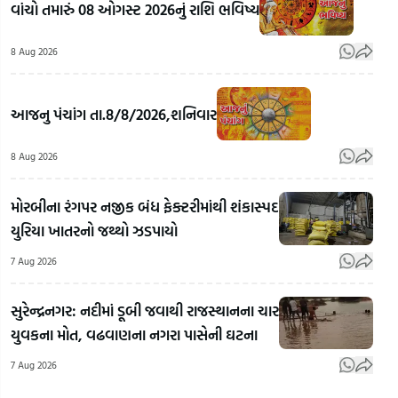
વાંચો તમારું 08 ઓગસ્ટ 2026નું રાશિ ભવિષ્ય
8 Aug 2026
વિપદા
આજનુ પંચાંગ તા.8/8/2026,શનિવાર
વચ્ચે પણ
સફળતાનો
8 Aug 2026
માર્ગ
દિલ્હીથી
કંડારતી
જામનગર
મોરબીના રંગપર નજીક બંધ ફેક્ટરીમાંથી શંકાસ્પદ
વેરાવળની
જતો 23
યુરિયા ખાતરનો જથ્થો ઝડપાયો
દીકરી,
ટન બ્રાસ
પોસ
અભ્યાસ
સ્ક્રેપ
મારફ
7 Aug 2026
સાથે ટેભે-
રસ્તામાં
હતો
ટેભે
જ ગાયબ!
કાળ
સુરેન્દ્રનગર: નદીમાં ડૂબી જવાથી રાજસ્થાનના ચાર
જીવનનું
રાજકોટમાં
કારો
યુવકના મોત, વઢવાણના નગરા પાસેની ઘટના
ઘડતર
₹2.37
અમદા
7 Aug 2026
કરવાની
કરોડના
પકડ
પ્રેરણાદાયી
કૌભાંડનો
લાખ