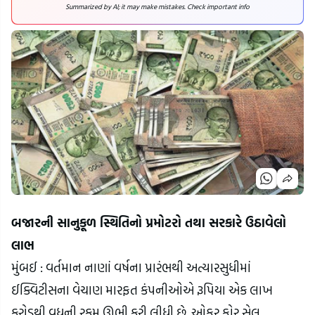
Summarized by AI; it may make mistakes. Check important info
બજારની સાનુકૂળ સ્થિતિનો પ્રમોટરો તથા સરકારે ઉઠાવેલો 
લાભ
મુંબઈ : વર્તમાન નાણાં વર્ષના પ્રારંભથી અત્યારસુધીમાં 
ઈક્વિટીસના વેચાણ મારફત કંપનીઓએ રૂપિયા એક લાખ 
કરોડથી વધુની રકમ ઊભી કરી લીધી છે. ઓફર ફોર સેલ 