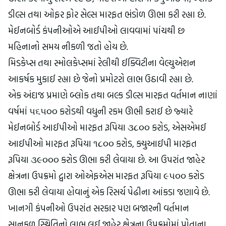
ડીલ્સ તથા ઓફર ફોર સેલ્સ મારફત ભંડોળ ઊભા કરી રહ્યા છે. 
મેઈનબોર્ડ કંપનીઓએ આઈપીઓ લાવવામાં પાંચથી છ 
મહિનાનો સમય નીકળી જતો હોય છે.
મિડકેપ્સ તથા સ્મોલકેપ્સમાં રેલીથી ઈક્વિટીના વેલ્યુએશન 
આકર્ષક મુકાઈ રહ્યા છે જેનો પ્રમોટરો લાભ ઉઠાવી રહ્યા છે.
એક અંદાજ પ્રમાણે બ્લોક તથા બલ્ક ડીલ્સ મારફત વર્તમાન નાણાં 
વર્ષમાં ૫૬૫૦૦ કરોડથી વધુની રકમ ઊભી કરાઈ છે જ્યારે 
મેઈનબોર્ડ આઈપીઓ મારફત રૂપિયા ૩૮૦૦ કરોડ, એસએમઈ 
આઈપીઓ મારફત રૂપિયા ૧૮૦૦ કરોડ, ક્યુઆઈપી મારફત 
રૂપિયા ૩૯૦૦૦ કરોડ ઊભા કરી લેવાયા છે. આ ઉપરાંત જાહેર 
ક્ષેત્રના ઉપક્રમો દ્વારા ઓએફએસ મારફત રૂપિયા ૯૫૦૦ કરોડ 
ઊભા કરી લેવાયા હોવાનું એક રિસર્ચ પેઢીના આંકડા જણાવે છે.
ખાનગી કંપનીઓ ઉપરાંત સરકાર પણ બજારની વર્તમાન 
સાનુકૂળ સ્થિતિનો લાભ લઈ જાહેર ક્ષેત્રના ઉપક્રમોમાં પોતાના 