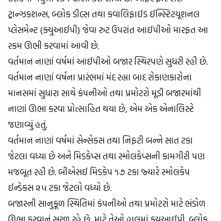
ટ્રાન્ઝકશન્સ, બ્લોક ડીલ્સ તથા કવાલિફાઈડ ઈન્સ્ટિટયૂશનલ 
પ્લેસમેન્ટ (ક્યુઆઈપી) જેવા રુટ ઉપરાંત આઈપીઓ મારફત આ 
રકમ ઊભી કરવામાં આવી છે.
વર્તમાન નાણાં વર્ષમાં આઈપીઓ બજાર સ્થિરપણે સુધરી રહી છે. 
વર્તમાન નાણાં વર્ષના પ્રારંભમાં મંદ રહ્યા બાદ રોકાણકારોના 
માનસમાં સુધારા સાથે કંપનીઓ તથા પ્રમોટરો મૂડી બજારમાંથી 
નાણાં ઊભા કરવા પ્રોત્સાહિત થયા છે, એમ એક એનાલિસ્ટે 
જણાવ્યું હતું.
વર્તમાન નાણાં વર્ષમાં સેન્સેકસ તથા નિફટી બન્ને સાત ટકા 
જેટલા વધ્યા છે અને મિડકેપ્સ તથા સ્મોલકેપ્સની કામગીરી પણ 
મજબૂત રહી છે. બીએસઈ મિડકેપ ૧૭ ટકા જ્યારે સ્મોલકેપ 
ઈન્ડેકસ ૨૫ ટકા જેટલો વધ્યો છે.
બજારની સાનુકૂળ સ્થિતિમાં કંપનીઓ તથા પ્રમોટરો માટે ભંડોળ 
ઊભા કરવાનું સરળ રહે છે, માટે તેઓ હાલમાં કયુઆઈપી, બ્લોક 