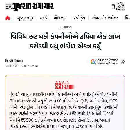
English
ગુજરાત
વર્લ્ડ
નેશનલ
સ્પોર્ટ્સ
એન્ટરટેઈનમેન્ટ
બિ
BUSINESS
વિવિધ રુટ થકી કંપનીઓએ રૂપિયા એક લાખ
કરોડથી વધુ ભંડોળ એકત્ર કર્યું
By GS Team
Add as a preferred
source on Google
8 Jul 2026
2 mins read
મુંબઈ: ચાલુ નાણાકીય વર્ષમાં કંપનીઓ અને પ્રમોટરોએ શેર વેચીને
₹1 લાખ કરોડથી વધુની રકમ ઊભી કરી છે. QIP, બ્લોક ડીલ, OFS
અને IPO દ્વારા આ ભંડોળ મેળવાયું છે. બજારની સાનુકૂળ સ્થિતિનો
લાભ લઈને સરકારે પણ જાહેર ક્ષેત્રના ઉપક્રમોમાં પોતાનો હિસ્સો
વેચીને ₹9500 કરોડ મેળવ્યા છે. રોકાણકારોનો ઉત્સાહ વધતા
મિડકેપ અને સ્મોલકેપમાં પણ મજબૂત વૃદ્ધિ જોવા મળી છે.