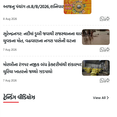
વિપદા
આજનુ પંચાંગ તા.8/8/2026,શનિવાર
વચ્ચે પણ
સફળતાનો
8 Aug 2026
માર્ગ
દિલ્હીથી
કંડારતી
જામનગર
સુરેન્દ્રનગર: નદીમાં ડૂબી જવાથી રાજસ્થાનના ચાર
વેરાવળની
જતો 23
યુવકના મોત, વઢવાણના નગરા પાસેની ઘટના
દીકરી,
ટન બ્રાસ
પોસ
અભ્યાસ
સ્ક્રેપ
મારફ
7 Aug 2026
સાથે ટેભે-
રસ્તામાં
હતો
ટેભે
જ ગાયબ!
કાળ
મોરબીના રંગપર નજીક બંધ ફેક્ટરીમાંથી શંકાસ્પદ
જીવનનું
રાજકોટમાં
કારો
યુરિયા ખાતરનો જથ્થો ઝડપાયો
ઘડતર
₹2.37
અમદા
7 Aug 2026
કરવાની
કરોડના
પકડ
પ્રેરણાદાયી
કૌભાંડનો
લાખ
કહાની
ભાંડાફોડ
સીર
ટ્રેન્ડિંગ વીડિયોઝ
View All
8
8
8
Aug
Aug
Aug
2026
2026
2026