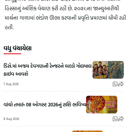
હિસ્સાનું આંશિક વેચાણ કરી રહી છે. ૨૦૨૬ના જાન્યુઆરીથી 
માર્ચના ગાળામાં ભંડોળ ઊભા કરવાની પ્રવૃત્તિ પ્રમાણમાં ધીમી રહી 
હતી.
વધુ વંચાયેલા
ડિસે.માં અજય દેવગણની રેન્જરને બદલે ગોલમાલ
ફાઈવ આવશે
7 Aug 2026
વાંચો તમારું 08 ઓગસ્ટ 2026નું રાશિ ભવિષ્ય
8 Aug 2026