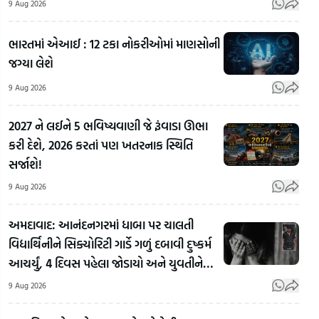
9 Aug 2026
ભારતમાં એઆઈ : 12 ટકા નોકરીઓમાં માણસોની
જગ્યા લેશે
9 Aug 2026
2027 ને લઈને 5 ભવિષ્યવાણી જે રૂંવાડા ઊભા
કરી દેશે, 2026 કરતાં પણ ખતરનાક સ્થિતિ
સર્જાશે!
9 Aug 2026
અમદાવાદ: આનંદનગરમાં ધાબા પર ચાલતી
વિદ્યાર્થિનીને સિક્યોરિટી ગાર્ડે ગળું દબાવી દુષ્કર્મ
'ટોક્સિક'
આચર્યું, 4 દિવસ પહેલા જોડાયો અને યુવતીને
ફિલ્મમાં
જામ
પીંખી
કામ કરવા
ભુવનેશ્વર
ધ્રોલ
9 Aug 2026
બદલ
કુમારે ટીમ
વર્ષ 
અભિનેત્રી
ઈન્ડિયામાં
જર્જ