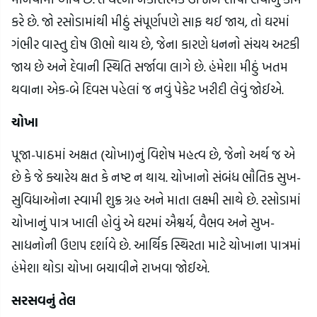
કરે છે. જો રસોડામાંથી મીઠું સંપૂર્ણપણે સાફ થઈ જાય, તો ઘરમાં 
ગંભીર વાસ્તુ દોષ ઊભો થાય છે, જેના કારણે ધનનો સંચય અટકી 
જાય છે અને દેવાની સ્થિતિ સર્જાવા લાગે છે. હંમેશા મીઠું ખતમ 
થવાના એક-બે દિવસ પહેલાં જ નવું પેકેટ ખરીદી લેવું જોઈએ.
ચોખા
પૂજા-પાઠમાં અક્ષત (ચોખા)નું વિશેષ મહત્વ છે, જેનો અર્થ જ એ 
છે કે જે ક્યારેય ક્ષત કે નષ્ટ ન થાય. ચોખાનો સંબંધ ભૌતિક સુખ-
સુવિધાઓના સ્વામી શુક્ર ગ્રહ અને માતા લક્ષ્મી સાથે છે. રસોડામાં 
ચોખાનું પાત્ર ખાલી હોવું એ ઘરમાં ઐશ્વર્ય, વૈભવ અને સુખ-
સાધનોની ઉણપ દર્શાવે છે. આર્થિક સ્થિરતા માટે ચોખાના પાત્રમાં 
હંમેશા થોડા ચોખા બચાવીને રાખવા જોઈએ.
સરસવનું તેલ