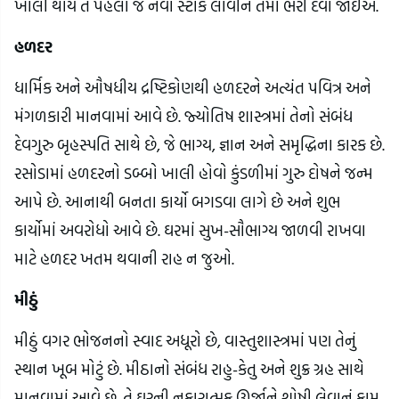
ખાલી થાય તે પહેલાં જ નવો સ્ટોક લાવીને તેમાં ભરી દેવો જોઈએ.
હળદર
ધાર્મિક અને ઔષધીય દ્રષ્ટિકોણથી હળદરને અત્યંત પવિત્ર અને 
મંગળકારી માનવામાં આવે છે. જ્યોતિષ શાસ્ત્રમાં તેનો સંબંધ 
દેવગુરુ બૃહસ્પતિ સાથે છે, જે ભાગ્ય, જ્ઞાન અને સમૃદ્ધિના કારક છે. 
રસોડામાં હળદરનો ડબ્બો ખાલી હોવો કુંડળીમાં ગુરુ દોષને જન્મ 
આપે છે. આનાથી બનતા કાર્યો બગડવા લાગે છે અને શુભ 
કાર્યોમાં અવરોધો આવે છે. ઘરમાં સુખ-સૌભાગ્ય જાળવી રાખવા 
માટે હળદર ખતમ થવાની રાહ ન જુઓ.
મીઠું
મીઠું વગર ભોજનનો સ્વાદ અધૂરો છે, વાસ્તુશાસ્ત્રમાં પણ તેનું 
સ્થાન ખૂબ મોટું છે. મીઠાનો સંબંધ રાહુ-કેતુ અને શુક્ર ગ્રહ સાથે 
માનવામાં આવે છે. તે ઘરની નકારાત્મક ઊર્જાને શોષી લેવાનું કામ 