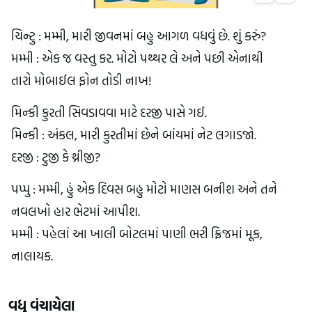
ચિન્ટુ : મમ્મી, મારી જીવનમાં બહુ આગળ વધવું છે. શું કરું?
મમ્મી : એક જ વસ્તુ કર. મોટો પથ્થર લે અને પછી એનાથી
તારો મોબાઈલ ફોન તોડી નાખ!
મિન્કી કુરતી સિવડાવવા માટે દરજી પાસે ગઈ.
મિન્કી : અંકલ, મારી કુરતીમાં છેને બાંયમાં નેટ લગાડજો.
દરજી : ટુજી કે થ્રીજી?
પપ્પુ : મમ્મી, હું એક દિવસ બહુ મોટો માણસ બનીશ અને તને 
નવલખો હાર ભેટમાં આપીશ.
મમ્મી : પહેલાં આ ખાલી બોટલમાં પાણી ભરી ફ્રિજમાં મૂક, 
નાલાયક.
વધુ વંચાયેલા