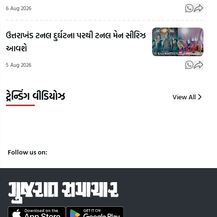
On Gen Z:
LGB
6 Aug 2026
Ahmedabadમાં
RSSના
અને
પોલીસનો
સરસંઘચાલક
સમલૈ
ઉત્તરાખંડ ટનલ દુર્ઘટના પરથી ટનલ મેન સીરિઝ
'મિડનાઇટ
મોહન
લગ્નો 
આવશે
એક્શન પ્લાન'!
ભાગવતે
RSS
5 Aug 2026
150 હોટસ્પોટ
બતાવ્યો જેન
વડા
પર મોડી રાતે
ઝી પર
ભાગ
કડક ચેકિંગ
ભરોસો!
નિવ
ટ્રેન્ડિંગ વીડિયોઝ
View All
7
7
6
Aug
Aug
Aug
2026
2026
2026
Follow us on: