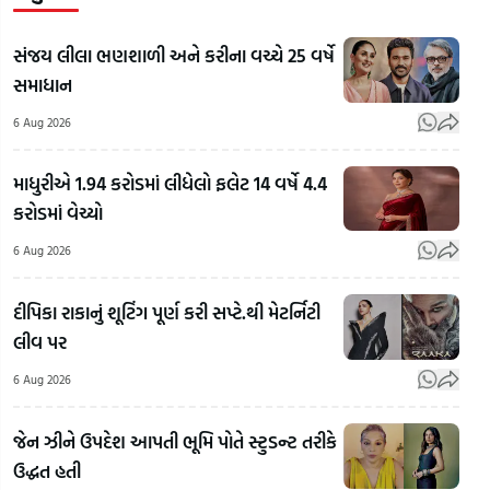
સંજય લીલા ભણશાળી અને કરીના વચ્ચે 25 વર્ષે
સમાધાન
6 Aug 2026
માધુરીએ 1.94 કરોડમાં લીધેલો ફલેટ 14 વર્ષે 4.4
કરોડમાં વેચ્યો
6 Aug 2026
દીપિકા રાકાનું શૂટિંગ પૂર્ણ કરી સપ્ટે.થી મેટર્નિટી
લીવ પર
RSS
Chi
6 Aug 2026
Mo
Bha
જેન ઝીને ઉપદેશ આપતી ભૂમિ પોતે સ્ટુડન્ટ તરીકે
Mohan
On
ઉદ્ધત હતી
Bhagwat
LGB