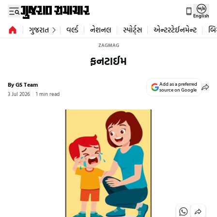
English
ગુજરાત
વર્લ્ડ
નેશનલ
સ્પોર્ટ્સ
એન્ટરટેઈનમેન્ટ
બિ
ZAGMAG
ફનટાઈમ
By GS Team
Add as a preferred
source on Google
3 Jul 2026
1 min read