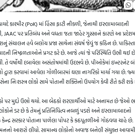
યદે કાશ્મીર (PoK) માં હિંસા ફાટી નીકળી, જેનાથી ઇસ્લામાબાદની 
ી, JAAC પર પ્રતિબંધ અને વધતા જતા જાહેર ગુસ્સાને કારણે આ પ્રદેશમા
શનું સંચાલન હવે બલોચ પ્રજા સાથેના સંઘર્ષ જેવું જ કઠિન છે. પાકિસ્ત
ાદની નિષ્ફળતાઓને પ્રગટ કરે છે. આજે ત્યાં જે પરિસ્થિતિ ઉભી થઈ છે 
. તે વર્ષોથી દબાયેલા અસંતોષમાંથી ઉદભવે છે. પીઓકેમાં ઇન્ટરનેટ બંધ
દળો દ્વારા કરવામાં આવેલા ગોળીબારમાં ઘણા નાગરિકો માર્યા ગયા છે. જ્યાર
ના નિઃશસ્ત્ર લોકો સામે પોતાની શક્તિનો ઉપયોગ કેવી રીતે કરી શકે છ
પર મુદ્દો ઉભો થયો. આ બેઠકો શરણાર્થીઓ માટે અનામત છે જેઓ ભ
લોકોને ડર છે કે તેમનું પ્રતિનિધિત્વ નબળું પડશે અને ઇસ્લામાબાદનો 
ન્દ્ર સરકાર પોતાના પાળેલા પોપટ કે કઠપૂતળીઓ ગોઠવવા ચાહે છે. 
દમનનો આશરો લીધો. સામાન્ય લોકોનો અવાજ બનેલી સંયુક્ત આવામી