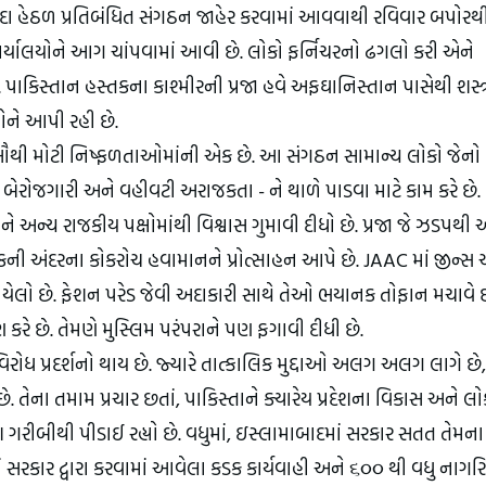
દા હેઠળ પ્રતિબંધિત સંગઠન જાહેર કરવામાં આવવાથી રવિવાર બપોરથી
ી કાર્યાલયોને આગ ચાંપવામાં આવી છે. લોકો ફર્નિચરનો ઢગલો કરી એને 
ે. પાકિસ્તાન હસ્તકના કાશ્મીરની પ્રજા હવે અફઘાનિસ્તાન પાસેથી શસ્ત્ર
ઓને આપી રહી છે.
 સૌથી મોટી નિષ્ફળતાઓમાંની એક છે. આ સંગઠન સામાન્ય લોકો જેનો 
, બેરોજગારી અને વહીવટી અરાજકતા - ને થાળે પાડવા માટે કામ કરે છે. 
તાને અન્ય રાજકીય પક્ષોમાંથી વિશ્વાસ ગુમાવી દીધો છે. પ્રજા જે ઝડપથી
ની અંદરના કોકરોચ હવામાનને પ્રોત્સાહન આપે છે. JAAC માં જીન્સ અ
યેલો છે. ફેશન પરેડ જેવી અદાકારી સાથે તેઓ ભયાનક તોફાન મચાવે છ
ણ કરે છે. તેમણે મુસ્લિમ પરંપરાને પણ ફગાવી દીધી છે.
ોધ પ્રદર્શનો થાય છે. જ્યારે તાત્કાલિક મુદ્દાઓ અલગ અલગ લાગે છે, 
ે. તેના તમામ પ્રચાર છતાં, પાકિસ્તાને ક્યારેય પ્રદેશના વિકાસ અને લો
ગરીબીથી પીડાઈ રહ્યો છે. વધુમાં, ઇસ્લામાબાદમાં સરકાર સતત તેમના 
 સરકાર દ્વારા કરવામાં આવેલા કડક કાર્યવાહી અને ૬૦૦ થી વધુ નાગરિ