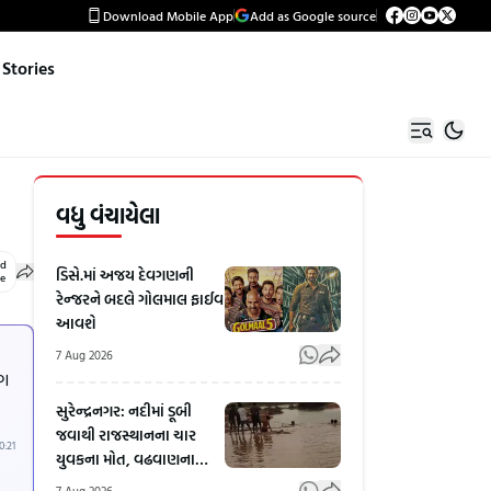
Download Mobile App
Add as Google source
Stories
વધુ વંચાયેલા
ed
ડિસે.માં અજય દેવગણની
le
રેન્જરને બદલે ગોલમાલ ફાઈવ
આવશે
7 Aug 2026
ંગ
સુરેન્દ્રનગર: નદીમાં ડૂબી
જવાથી રાજસ્થાનના ચાર
0:21
યુવકના મોત, વઢવાણના
નગરા પાસેની ઘટના
7 Aug 2026