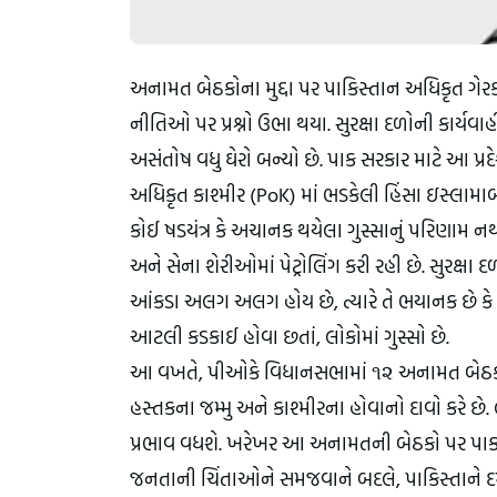
અનામત બેઠકોના મુદ્દા પર પાકિસ્તાન અધિકૃત ગેરકા
નીતિઓ પર પ્રશ્નો ઉભા થયા. સુરક્ષા દળોની કાર્યવાહ
અસંતોષ વધુ ઘેરો બન્યો છે. પાક સરકાર માટે આ પ્રદે
અધિકૃત કાશ્મીર (PoK) માં ભડકેલી હિંસા ઇસ્લામાબ
કોઈ ષડયંત્ર કે અચાનક થયેલા ગુસ્સાનું પરિણામ નથી
અને સેના શેરીઓમાં પેટ્રોલિંગ કરી રહી છે. સુરક્ષા 
આંકડા અલગ અલગ હોય છે, ત્યારે તે ભયાનક છે કે સે
આટલી કડકાઈ હોવા છતાં, લોકોમાં ગુસ્સો છે.
આ વખતે, પીઓકે વિધાનસભામાં ૧૨ અનામત બેઠકો 
હસ્તકના જમ્મુ અને કાશ્મીરના હોવાનો દાવો કરે છે. 
પ્રભાવ વધશે. ખરેખર આ અનામતની બેઠકો પર પાક કે
જનતાની ચિંતાઓને સમજવાને બદલે, પાકિસ્તાને 