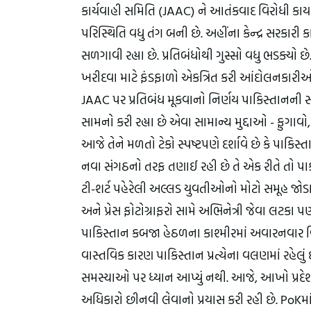
કાર્યવાહી સમિતિ (JAAC) ને આતંકવાદ વિરોધી કાય
પરિસ્થિતિ વધુ તંગ બની છે. અહીંના કેન્દ્ર સરકાર
સળગાવી રહ્યા છે. પ્રતિબંધોથી ગુસ્સો વધુ ભડક્યો છ
ખરીદવા માટે ફંડફાળો એકત્રિત કરી આંદોલનકારી
JAAC પર પ્રતિબંધ મૂકવાનો નિર્ણય પાકિસ્તાનની
સામનો કરી રહ્યા છે એવા સામાન્ય મુદ્દાઓ - ફુગાવો
આજે તેને મળતો ટેકો સ્પષ્ટપણે દર્શાવે છે કે પાકિસ્
નવા સંગઠનો તરફ તણાઈ રહી છે તે એક રીતે તો પાક
ટી-શર્ટ પહેરેલી અલ્લડ યુવતીઓનો મોટો સમૂહ જોડા
અને પ્રેસ ફોટોગ્રાફરો સામે અભિનેત્રી જેવા લટકા પ
પાકિસ્તાન કબજા હેઠળના કાશ્મીરમાં અવારનવાર વિર
વાસ્તવિક કારણ પાકિસ્તાન પ્રત્યેના વલણમાં રહેલું છ
સમસ્યાઓ પર ધ્યાન આપ્યું નથી. આજે, આખો પ્રદેશ 
અધિકારો છીનવી લેવાનો પ્રયાસ કરી રહી છે. PoKમાં