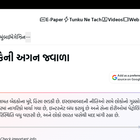
E-Paper
Tunku Ne Tach
Videos
Web 
મુંબઈ
મેગેઝિન
ેની અગન જ્વાળા
Add as a preferr
source on Goog
ામત બેઠકોના મુદ્દે હિંસા ભડકી છે. ઇસ્લામાબાદની નીતિઓ સામે લોકોનો ગુસ્સો
ારમાં નાગરિકો માર્યા ગયા છે, ઇન્ટરનેટ બંધ કરાયું છે અને સેના શેરીઓમાં પેટ્રોલિ
રિસ્થિતિ વધુ વણસી છે, અને લોકો ભારત પાસેથી મદદ માંગી રહ્યા છે.
0
 Check important info