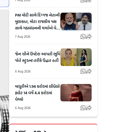
PM મોદી સાથે દિગ્ગજ નેતાની
મુલાકાત, મોટા રાજકીય પક્ષ
સાથે ગઠબંધનની ચર્ચાએ વેગ
પકડ્યો
7 Aug 2026
જેન ઝીને ઉપદેશ આપતી ભૂમિ
પોતે સ્ટુડન્ટ તરીકે ઉદ્ધત હતી
6 Aug 2026
માધુરીએ 1.94 કરોડમાં લીધેલો
ફલેટ 14 વર્ષે 4.4 કરોડમાં
વેચ્યો
6 Aug 2026
Bhilad
Chhota