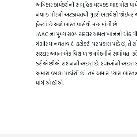
અધિકાર કાર્યકરોની સામૂહિક ધરપકડ બાદ મોટા પાયે પ
નવાઝ મીરની અટકાયતથી ગુસ્સે ભરાયેલી જોઈન્ટ
ફેંક્યો છે અને ભારત પાસેથી મદદ માંગી છે.
JAAC ના મુખ્ય સભ્ય સરદાર અમન ખાનનો એક વીડિય
ગંભીર માનવતાવાદી કટોકટી પર પ્રકાશ પાડે છે, તે
સરદાર અમન એક વિશાળ જનમેદનીને સંબોધતા કહે છે, 
કરીએ છીએ. રાશનની અછત છે, દવાઓની અછત છે, અન
અમારા વ્હાલા પાડોશી છો. તમે અમારા પ્યારા ભારત
માંગીએ છીએ.