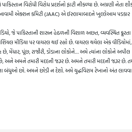
ાકિસ્તાન વિરોધી વિરોધ પ્રદર્શનો ફાટી નીકળ્યા છે. અગ્રણી નેતા શૌ
 આવામી એક્શન કમિટી (JAAC) એ ઈસ્લામાબાદને ખુલ્લેઆમ પડકાર 
ો, જે પાકિસ્તાની શાસન હેઠળની વિશાળ અછત, વ્યવસ્થિત ક્રૂરતા 
 સોશિયલ મીડિયા પર વાયરલ થઈ રહ્યો છે. વાયરલ થયેલા એક વીડિયોમાં, 
મેંધાર, પૂંછ, રાજૌરી, ડોડાના લોકોને… અમે ત્યાંના લોકોને અપીલ 
ે અમને તમારી મદદની જરૂર છે. અમને તમારી મદદની જરૂર છે. તમે
ના બંધુઓ છો. અમને છોડી ન દેશો. અમે યુદ્ધવિરામ રેખાનો અંત લાવવા 