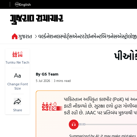
English
ગુજરાત
વર્લ્ડ
નેશનલ
સ્પોર્ટ્સ
એન્ટરટેઈનમેન્ટ
બિઝનેસ
એસ્ટ્રોલોજી
પીઓક
Tunku Ne Tach
By GS Team
5 Jul 2026
3 mins read
Change Font
Size
પાકિસ્તાન અધિકૃત કાશ્મીર (PoK) માં અન
ફાટી નીકળ્યો છે. સુરક્ષા દળો દ્વારા ગોળીબ
Share
કરી રહી છે. JAAC પર પ્રતિબંધ મુકવાથી પ
00:00
Summarized by AI; it may make mistakes.