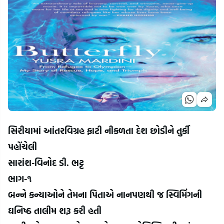
સિરીયામાં આંતરવિગ્રહ ફાટી નીકળતા દેશ છોડીને તુર્કી 
પહોંચેલી
સારાંશ-વિનોદ ડી. ભટ્ટ
ભાગ-૧
બન્ને કન્યાઓને તેમના પિતાએ નાનપણથી જ સ્વિમિંગની 
ઘનિષ્ઠ તાલીમ શરૂ કરી હતી