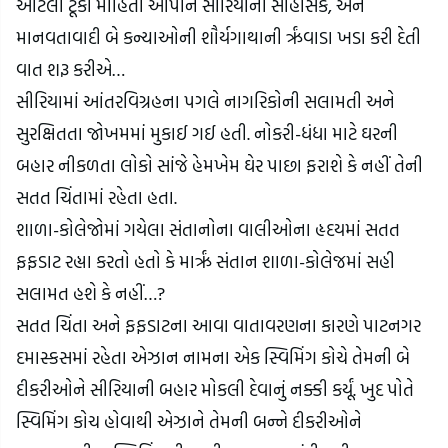
આટલી ટૂંકી માહિતી આપીને સીરિયાની સાહસિક, અને 
માનવતાવાદી બે કન્યાઓની શૌર્યગાથાની રૃંવાડા ખડા કરી દેતી 
વાત શરૂ કરીએ…
સીરિયામાં આંતરવિગ્રહના પગલે નાગરિકોની સલામતી અને 
સુરક્ષિતતા જોખમમાં મુકાઈ ગઈ હતી. નોકરી-ધંધા માટે ઘરની 
બહાર નીકળતા લોકો સાંજે હેમખેમ ઘેર પાછા ફરાશે કે નહીં તેની 
સતત ચિંતામાં રહેતા હતા.
શાળા-કોલેજોમાં ગયેલા સંતાનોના વાલીઓના હૃદયમાં સતત 
ફફડાટ રહ્યા કરતો હતો કે મારૃં સંતાન શાળા-કોલેજમાં સહી 
સલામત હશે કે નહીં…?
સતત ચિંતા અને ફફડાટના આવા વાતાવરણના કારણે પાટનગર 
દમાસ્કસમાં રહેતા એઝાન નામના એક સ્વિમિંગ કોચે તેમની બે 
દીકરીઓને સીરિયાની બહાર મોકલી દેવાનું નક્કી કર્યૂં. ખુદ પોતે 
સ્વિમિંગ કોચ હોવાથી એઝાને તેમની બન્ને દીકરીઓને 