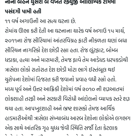
નાની બહેન યુસરા બે વખત રેફ્યુજી ઓલિમ્પિક ટીમમાં 
પસંદગી પામી હતી
૧૧ વર્ષ અગાઉની આ સત્ય ઘટના છે.
રોમાંચ ઊભા કરી દેતી આ ઘટનાના ચારેક વર્ષ અગાઉ ૧૫ માર્ચ, 
૨૦૧૧ના રોજ સીરિયામાં આંતરવિગ્રહ ફાટી નીકળતા ઘણાં બધા 
સીરિયન નાગરિકો દેશ છોડી રહ્યા હતા. રોજ લૂંટફાટ, બોમ્બ 
ધડાકા, હત્યા અને મારામારી, તેમજ ફાવે તેમ આડેધડ ધરપકડોથી 
ત્રાસેલા લોકો રાતોરાત દેશ છોડી મોટા ભાગે ઈસ્તંબૂલ થઈ 
યુરોપના દેશોમાં હિજરત કરી જવાનો પ્રવાહ વધી રહ્યો હતો.
મધ્ય પૂર્વ અને ઉત્તર આફ્રિકી દેશોમાં વર્ષ ૨૦૧૦ ની શરૂઆતમાં 
લોકશાહી તરફી અને સરકારી વિરોધી આંદોલનો વ્યાપક સ્તરે શરૂ 
થયા હતા. આપખુદશાહી અને ભ્રષ્ટ શાસકો તેમજ આર્થિક 
હાડમારીઓથી ત્રાસેલા સંખ્યાબંધ આરબ દેશોના લોકોએ લગભગ 
એક સાથે આંતરિક ગૃહ યુધ્ધ જેવી સ્થિતિ સર્જી દેતા કેટલાક 