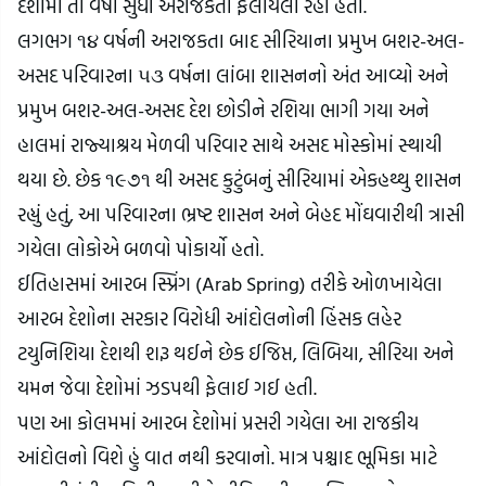
દેશોમાં તો વર્ષો સુધી અરાજકતા ફેલાયેલી રહી હતી.
લગભગ ૧૪ વર્ષની અરાજકતા બાદ સીરિયાના પ્રમુખ બશર-અલ-
અસદ પરિવારના ૫૩ વર્ષના લાંબા શાસનનો અંત આવ્યો અને 
પ્રમુખ બશર-અલ-અસદ દેશ છોડીને રશિયા ભાગી ગયા અને 
હાલમાં રાજ્યાશ્રય મેળવી પરિવાર સાથે અસદ મોસ્કોમાં સ્થાયી 
થયા છે. છેક ૧૯૭૧ થી અસદ કુટુંબનું સીરિયામાં એકહથ્થુ શાસન 
રહ્યું હતું, આ પરિવારના ભ્રષ્ટ શાસન અને બેહદ મોંઘવારીથી ત્રાસી 
ગયેલા લોકોએ બળવો પોકાર્યો હતો.
ઈતિહાસમાં આરબ સ્પ્રિંગ (Arab Spring) તરીકે ઓળખાયેલા 
આરબ દેશોના સરકાર વિરોધી આંદોલનોની હિંસક લહેર 
ટયુનિશિયા દેશથી શરૂ થઈને છેક ઈજિપ્ત, લિબિયા, સીરિયા અને 
યમન જેવા દેશોમાં ઝડપથી ફેલાઈ ગઈ હતી.
પણ આ કોલમમાં આરબ દેશોમાં પ્રસરી ગયેલા આ રાજકીય 
આંદોલનો વિશે હું વાત નથી કરવાનો. માત્ર પશ્ચાદ ભૂમિકા માટે 