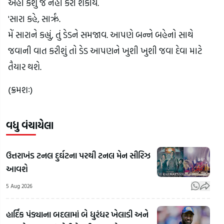
અહીં કશું જ નહીં કરી શકાય.
'સારા કહે, સારૃં.
મેં સારાને કહ્યું, તું ડેડને સમજાવ. આપણે બન્ને બહેનો સાથે 
જવાની વાત કરીશું તો ડેડ આપણને ખુશી ખુશી જવા દેવા માટે 
તૈયાર થશે.
(ક્રમશઃ)
વધુ વંચાયેલા
ઉત્તરાખંડ ટનલ દુર્ઘટના પરથી ટનલ મેન સીરિઝ
આવશે
5 Aug 2026
હાર્દિક પંડ્યાના બદલામાં બે ધુરંધર ખેલાડી અને