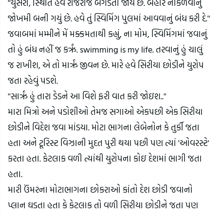
''યુસરા, સ્થિતિ હવે રોજેરોજ બગડતી જાય છે. બહાર નીકળવાનું 
જોખમી બની ગયું છે. હવે તું સ્વિમિંગ પુલમાં આવવાનું બંધ કરી દે.''
જવાબમાં મમ્મીને મેં મક્કમતાથી કહ્યું, ના મોમ, સ્વિમિંગમાં જવાનું 
તો હું બંધ નહીં જ કરૃં. swimming is my life. તરવાનું હું ચાલું 
જ રાખીશ, એ તો મારૃં જીવન છે. મારે હવે સિરીયા છોડીને યુરોપ 
જતા રહેવું પડશે.
''સારૃં હું તારા ડેડને આ વિશે ફરી વાત કરી જોઇશ..''
મારા મિત્રો અને પડોશીઓ તેમજ સગાઓ એકપછી એક સિરીયા 
છોડીને વિદેશ જવા માંડયા. મોટા ભાગના લેબેનોન કે તુર્કી જતા 
હતા અને ટૂરિસ્ટ વિઝાની મુદત પુરી થયા પછી પણ ત્યાં 'ઓવરસ્ટે' 
કરતા હતા. કેટલાક વળી ત્યાંથી યુરોપના કોઇ દેશમાં ભાગી જતા 
હતા.
મારી ઉંમરના મોટાભાગના છોકરાઓ કાંતો દેશ છોડી જવાનો 
પ્લાન ઘડતા હતા કે કેટલાક તો વળી સિરીયા છોડીને જતા પણ 