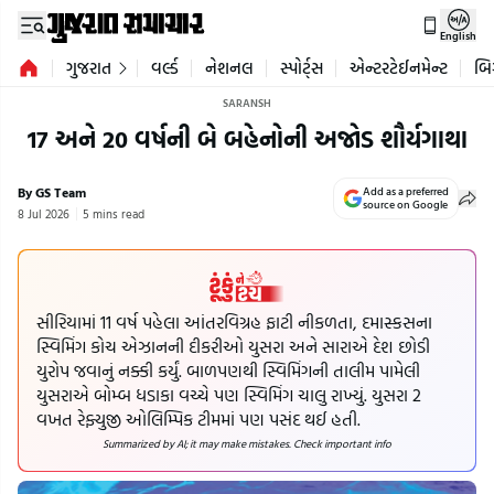
English
ગુજરાત
વર્લ્ડ
નેશનલ
સ્પોર્ટ્સ
એન્ટરટેઈનમેન્ટ
બિ
SARANSH
17 અને 20 વર્ષની બે બહેનોની અજોડ શૌર્યગાથા
By GS Team
Add as a preferred
source on Google
8 Jul 2026
5 mins read
સીરિયામાં 11 વર્ષ પહેલા આંતરવિગ્રહ ફાટી નીકળતા, દમાસ્કસના
સ્વિમિંગ કોચ એઝાનની દીકરીઓ યુસરા અને સારાએ દેશ છોડી
યુરોપ જવાનું નક્કી કર્યું. બાળપણથી સ્વિમિંગની તાલીમ પામેલી
યુસરાએ બોમ્બ ધડાકા વચ્ચે પણ સ્વિમિંગ ચાલુ રાખ્યું. યુસરા 2
વખત રેફ્યુજી ઓલિમ્પિક ટીમમાં પણ પસંદ થઈ હતી.
Summarized by AI; it may make mistakes. Check important info