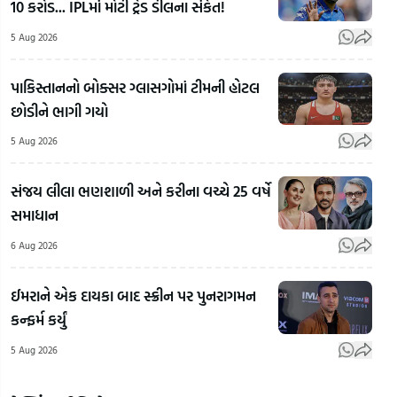
10 કરોડ... IPLમાં મોટી ટ્રેડ ડીલના સંકેત!
5 Aug 2026
પાકિસ્તાનનો બોક્સર ગ્લાસગોમાં ટીમની હોટલ
છોડીને ભાગી ગયો
ખેડૂતોની
5 Aug 2026
કમાણી
હવા
પર ફરી
વિભ
સંજય લીલા ભણશાળી અને કરીના વચ્ચે 25 વર્ષે
વળ્યું
મોટી
સમાધાન
પાણી,
ચેત
Bodeliના
આગા
6 Aug 2026
ઊંચા
અને
કલમ ગામે
ઓગસ
ઈમરાને એક દાયકા બાદ સ્ક્રીન પર પુનરાગમન
રેતીના
Ahmedabadમાં
આ
કન્ફર્મ કર્યું
વોશિંગ
ગુજરાત યુનિ.
વિસ્ત
5 Aug 2026
પ્લાન્ટ
પાસે ડમ્પરની
ત્રાટ
સામે
ટક્કરે ડિવાઇડર
ભારે