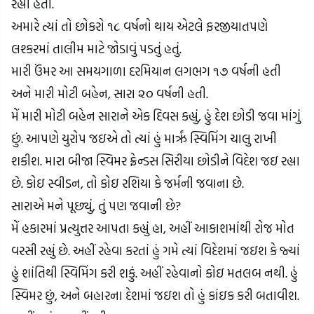
રહ્યા હતા.
અમારે ત્યાં તો છોકરો ૧૮ વર્ષનો થાય એટલે ફરજીયાતપણે 
લશ્કરમાં તાલીમ માટે જોડાવું પડતું હતું.
મારી ઉંમર આ સમયગાળા દરમિયાન લગભગ ૧૭ વર્ષની હતી 
અને મારી મોટી બહેન, સારા ૨૦ વર્ષની હતી.
મેં મારી મોટી બહેન સારાને એક દિવસ કહ્યું, હું દેશ છોડી જવા માંગું 
છું. આપણે યુરોપ જઇએ તો ત્યાં હું મારૃં સ્વિમિંગ ચાલુ રાખી 
શકીશ. મારા બીજા સ્વિમર ફ્રેન્ડસ સિરીયા છોડીને વિદેશ જઇ રહ્યા 
છે. કોઇ સ્વીડન, તો કોઇ રશિયા કે જર્મની જવાના છે.
સારાએ મને પૂછ્યું, તું પણ જવાની છે?
મેં હકારમાં પ્રત્યુત્તર આપતા કહ્યું હા, અહીં આકાશમાંથી રોજ મોત 
વરસી રહ્યું છે. અહીં રહેવા કરતાં હું ગમે ત્યાં વિદેશમાં જઇશ કે જ્યાં 
હું શાંતિથી સ્વિમિંગ કરી શકું. અહીં રહેવાનો કોઇ મતલબ નથી. હું 
સ્વિમર છું, અને બહારના દેશમાં જઇશ તો હું કાંઇક કરી બતાવીશ. 