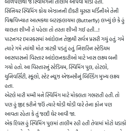
બાળપણથી જ સ્વિમિંગની તાલીમ આપવા માંડી હતી.
સિનિયર સ્વિમિંગ કોચ એઝાનની દીકરી યુસરા મર્ડિનીએ તેની 
વિશ્વવિખ્યાત આત્મકથા બટરફલાયમા (Butterfly) લખ્યું છે કે હું 
ચાલતા શીખી તે પહેલા તો તરતા શીખી ગઈ હતી…!
પાટનગર દમાસ્કસમાં આંદોલન તેજીથી સર્વત્ર પ્રસરી ગયું હતું. ગમે 
ત્યારે ગમે ત્યાંથી મોત ત્રાટકી પડતું હતું. નિશરિન સ્ટેડિયમ 
આસપાસનો વિસ્તાર આંદોલનકારીઓ માટે ખાસ લક્ષ્ય બની 
ગયો હતો. આ વિસ્તારનું સ્ટેડિયમ, સ્વિમિંગ પુલ, હોટલો, 
યુનિવર્સિટી, સ્કૂલો, સ્ટેટ ન્યૂઝ એજન્સીનું બિલ્ડિંગ મુખ્ય લક્ષ્ય 
હતા.
એટલે મારી મમ્મી મને સ્વિમિંગ માટે મોકલતા ગભરાતી હતી. તો 
પણ હું જીદ કરીને જઉં ત્યારે થોડી થોડી વારે તેના ફોન પણ 
આવતા રહેતા કે તું જલ્દી ઘેર આવી જા.
એક દિવસ હું સ્વિમિંગ પુલમાં તાલીમ રહી હતી તેવામાં મોટો ધડાકો 