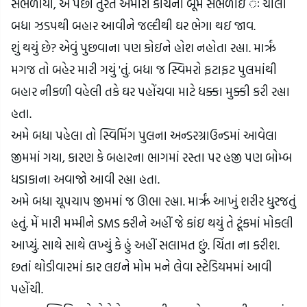
સંભળાયો, એ પછી તુરત અમારા કોચની બૂમ સંભળાઇ ઃ ચાલો 
બધા ઝડપથી બહાર આવીને જલ્દીથી ઘર ભેગા થઇ જાવ.
શું થયું છે? એવું પુછવાના પણ કોઇને હોશ નહોતા રહ્યા. મારૃં 
મગજ તો બહેર મારી ગયું 'તું. બધા જ સ્વિમરો ફટાફટ પુલમાંથી 
બહાર નીકળી વહેલી તકે ઘર પહોંચવા માટે ધક્કા મુક્કી કરી રહ્યા 
હતા.
અમે બધા પહેલા તો સ્વિમિંગ પુલના અન્ડરગ્રાઉન્ડમાં આવેલા 
જીમમાં ગયા, કારણ કે બહારના ભાગમાં રસ્તા પર હજી પણ બોમ્બ 
ધડાકાના અવાજો આવી રહ્યા હતા.
અમે બધા ચૂપચાપ જીમમાં જ ઊભા રહ્યા. મારૃં આખું શરીર ધુ્રજતું 
હતું. મેં મારી મમ્મીને SMS કરીને અહીં જે કાંઇ થયું તે ટૂંકમાં મોકલી 
આપ્યું. સાથે સાથે લખ્યું કે હું અહીં સલામત છું. ચિંતા ના કરીશ.
છતાં થોડીવારમાં કાર લઇને મોમ મને લેવા સ્ટેડિયમમાં આવી 
પહોંચી.